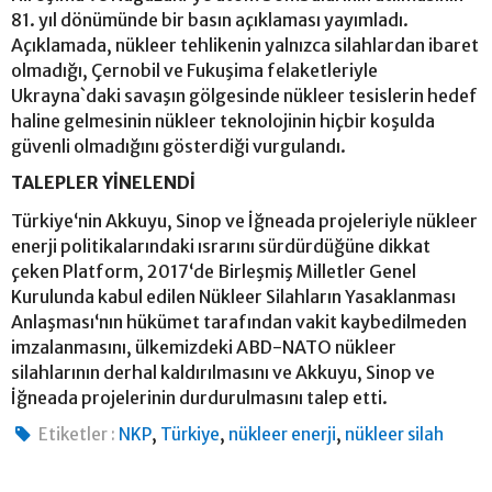
81. yıl dönümünde bir basın açıklaması yayımladı.
Açıklamada, nükleer tehlikenin yalnızca silahlardan ibaret
olmadığı, Çernobil ve Fukuşima felaketleriyle
Ukrayna`daki savaşın gölgesinde nükleer tesislerin hedef
haline gelmesinin nükleer teknolojinin hiçbir koşulda
güvenli olmadığını gösterdiği vurgulandı.
TALEPLER YİNELENDİ
Türkiye‘nin Akkuyu, Sinop ve İğneada projeleriyle nükleer
enerji politikalarındaki ısrarını sürdürdüğüne dikkat
çeken Platform, 2017‘de Birleşmiş Milletler Genel
Kurulunda kabul edilen Nükleer Silahların Yasaklanması
Anlaşması‘nın hükümet tarafından vakit kaybedilmeden
imzalanmasını, ülkemizdeki ABD-NATO nükleer
silahlarının derhal kaldırılmasını ve Akkuyu, Sinop ve
İğneada projelerinin durdurulmasını talep etti.
,
,
,
Etiketler :
NKP
Türkiye
nükleer enerji
nükleer silah