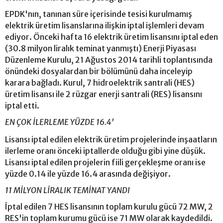
EPDK'nın, tanınan süre içerisinde tesisi kurulmamış
elektrik üretim lisanslarına ilişkin iptal işlemleri devam
ediyor. Önceki hafta 16 elektrik üretim lisansını iptal eden
(30.8 milyon liralık teminat yanmıştı) Enerji Piyasası
Düzenleme Kurulu, 21 Ağustos 2014 tarihli toplantısında
önündeki dosyalardan bir bölümünü daha inceleyip
karara bağladı. Kurul, 7 hidroelektrik santrali (HES)
üretim lisansı ile 2 rüzgar enerji santrali (RES) lisansını
iptal etti.
EN ÇOK İLERLEME YÜZDE 16.4'
Lisansı iptal edilen elektrik üretim projelerinde inşaatların
ilerleme oranı önceki iptallerde olduğu gibi yine düşük.
Lisansı iptal edilen projelerin fiili gerçekleşme oranı ise
yüzde 0.14 ile yüzde 16.4 arasında değişiyor.
11 MİLYON LİRALIK TEMİNAT YANDI
İptal edilen 7 HES lisansının toplam kurulu gücü 72 MW, 2
RES'in toplam kurumu gücü ise 71 MW olarak kaydedildi.