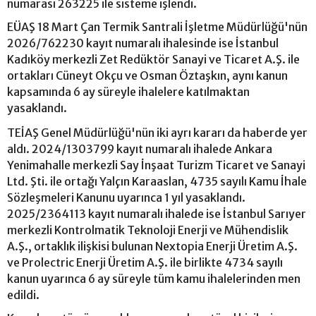
numarası 263225 ile sisteme işlendi.
EÜAŞ 18 Mart Çan Termik Santrali İşletme Müdürlüğü'nün
2026/762230 kayıt numaralı ihalesinde ise İstanbul
Kadıköy merkezli Zet Redüktör Sanayi ve Ticaret A.Ş. ile
ortakları Cüneyt Okçu ve Osman Öztaşkın, aynı kanun
kapsamında 6 ay süreyle ihalelere katılmaktan
yasaklandı.
TEİAŞ Genel Müdürlüğü'nün iki ayrı kararı da haberde yer
aldı. 2024/1303799 kayıt numaralı ihalede Ankara
Yenimahalle merkezli Say İnşaat Turizm Ticaret ve Sanayi
Ltd. Şti. ile ortağı Yalçın Karaaslan, 4735 sayılı Kamu İhale
Sözleşmeleri Kanunu uyarınca 1 yıl yasaklandı.
2025/2364113 kayıt numaralı ihalede ise İstanbul Sarıyer
merkezli Kontrolmatik Teknoloji Enerji ve Mühendislik
A.Ş., ortaklık ilişkisi bulunan Nextopia Enerji Üretim A.Ş.
ve Prolectric Enerji Üretim A.Ş. ile birlikte 4734 sayılı
kanun uyarınca 6 ay süreyle tüm kamu ihalelerinden men
edildi.