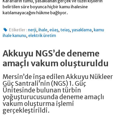
Kararların tümü, yasaklanan gerçek ve tüzel kişilerin
belirtilen süre boyunca hiçbir kamu ihalesine
katılamayacağını hükme bağlıyor.
,
,
,
,
,
Etiketler :
nerji
ihale
eüaş
teiaş
yasaklama
kamu
,
ihale kanunu
elektrik üretim
Akkuyu NGS’de deneme
amaçlı vakum oluşturuldu
Mersin’de inşa edilen Akkuyu Nükleer
Güç Santrali’nin (NGS) 1. Güç
Ünitesinde bulunan türbin
yoğuşturucusunda deneme amaçlı
vakum oluşturma işlemi
gerçekleştirildi.