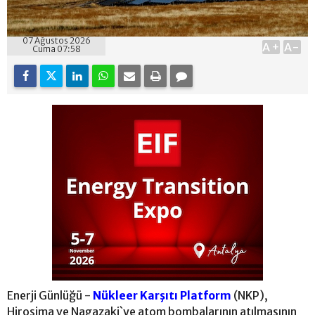
07 Ağustos 2026
A+
A-
Cuma 07:58
Enerji Günlüğü -
Nükleer Karşıtı Platform
(NKP),
Hiroşima ve Nagazaki`ye atom bombalarının atılmasının