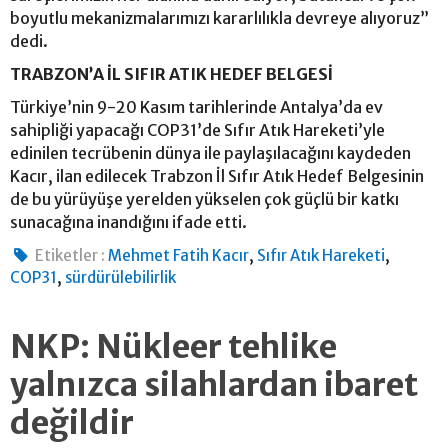
boyutlu mekanizmalarımızı kararlılıkla devreye alıyoruz”
dedi.
TRABZON’A İL SIFIR ATIK HEDEF BELGESİ
Türkiye’nin 9-20 Kasım tarihlerinde Antalya’da ev
sahipliği yapacağı COP31’de Sıfır Atık Hareketi’yle
edinilen tecrübenin dünya ile paylaşılacağını kaydeden
Kacır, ilan edilecek Trabzon İl Sıfır Atık Hedef Belgesinin
de bu yürüyüşe yerelden yükselen çok güçlü bir katkı
sunacağına inandığını ifade etti.
,
,
Etiketler :
Mehmet Fatih Kacır
Sıfır Atık Hareketi
,
COP31
sürdürülebilirlik
NKP: Nükleer tehlike
yalnızca silahlardan ibaret
değildir