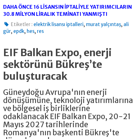
DAHA ÖNCE 16 LİSANSIN İPTALİYLE YATIRIMCILARIN
30.8 MİLYON LİRALIK TEMİNATI YANMIŞTI
,
,
Etiketler :
elektrik lisansı iptalleri
murat yalçıntaş
ali
,
,
,
gür
epdk
hes
res
EIF Balkan Expo, enerji
sektörünü Bükreş’te
buluşturacak
Güneydoğu Avrupa'nın enerji
dönüşümüne, teknoloji yatırımlarına
ve bölgesel iş birliklerine
odaklanacak EIF Balkan Expo, 20-21
Mayıs 2027 tarihlerinde
Romanya'nın başkenti Bükreş'te