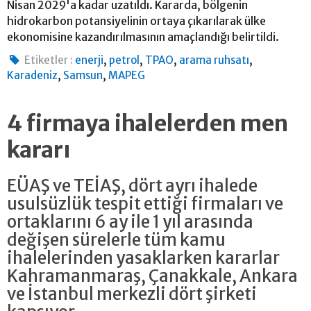
Nisan 2029'a kadar uzatıldı. Kararda, bölgenin
hidrokarbon potansiyelinin ortaya çıkarılarak ülke
ekonomisine kazandırılmasının amaçlandığı belirtildi.
,
,
,
,
Etiketler :
enerji
petrol
TPAO
arama ruhsatı
,
,
Karadeniz
Samsun
MAPEG
4 firmaya ihalelerden men
kararı
EÜAŞ ve TEİAŞ, dört ayrı ihalede
usulsüzlük tespit ettiği firmaları ve
ortaklarını 6 ay ile 1 yıl arasında
değişen sürelerle tüm kamu
ihalelerinden yasaklarken kararlar
Kahramanmaraş, Çanakkale, Ankara
ve İstanbul merkezli dört şirketi