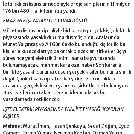
İptal edilen lisanslar nedeniyle proje sahiplerinin 11 milyon
176 bin 480 liralık teminatı yandı.
EN AZ 26 KİŞİ YASAKLI DURUMA DÜŞTÜ
9 üretim lisansının iptaliyle birlikte 26 gerçek kişi, elektrik
piyasasında yasaklı duruma düşmüş oldu. Aralarında
Murat Yalçıntaş ve Ali Gür'ün de bulunduğu kişiler ile bu
kişilerin kuracakları ya da ortak olacakları şirketler üç yıl
süresince yeni elektrik üretim lisansı başvurusunda
bulunamayacak. mehmet kara özel haber Son kararla
birlikte yasaklı duruma düşen gerçek kişiler bunlarla sınırlı
değil. Çünkü lisansı iptal edilen şirketlerin ortakları
arasında gerçek kişilerin yanı sıra şirketler de bulunuyor.
Bu şirketlerin ortakları da zincirleme olarak bu
yasaklamadan etkilencek.
İŞTE ELEKTRİK PİYASASINDA FAALİYET YASAĞI KOYULAN
KİŞİLER
Mehmet Murat İman, Hasan Şenkaya, Sedat Doğan, Eyüp
Cömert, Fatma Yılmaz, Neriman Kaptan, Osman Yalçın,