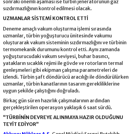
sonraki önemli aşaması ise türbin jeneratörünün gaz
sızdırmazlığının kontrol edilmesi olacak.
UZMANLAR SİSTEMİ KONTROL ETTİ
Deneme amaçlı vakum oluşturma işlemi sırasında
uzmanlar, türbin yoğuşturucu ünitesinde vakumu
oluşturarak vakum sisteminin sızdırmazlığını ve türbinin
termomekanik durumunu kontrol etti. Aynı zamanda
yoğuşturucudaki vakum seviyesi, buhar basıncı,
yatakların sıcaklık rejimi ile gövde ve rotorların termal
genleşmeleri gibi ekipman çalışma parametreleri de
izlendi. Türbin şaft döndürücü aracılığı ile döndürülürken
uzmanlar, türbin kanatlarının tasarım gerekliliklerine
uygun şekilde çalıştığını doğruladı.
Birkaç gün süren hazırlık çalışmalarının ardından
gerçekleştirilen operasyon yaklaşık 6 saat sürdü.
“TÜRBİNİN DEVREYE ALINMAYA HAZIR OLDUĞUNU
TEYİT EDİYOR”
Akkuyu Nükleer A.Ş.
Genel Müdürü Sergei Butckikh,