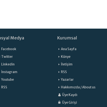
osyal Medya
Kurumsal
Facebook
Ana Sayfa
Twitter
Künye
Linkedin
İletişim
İnstagram
RSS
Youtube
Yazarlar
RSS
Hakkımızda / About us
Üye Kaydı
Üye Girişi