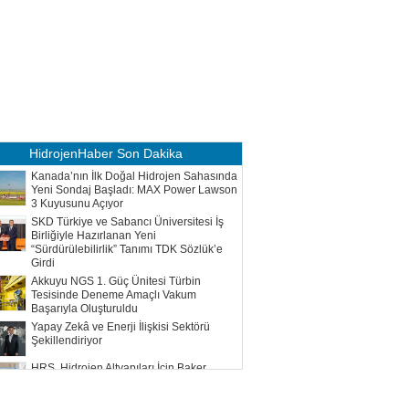
HidrojenHaber
Son Dakika
Kanada’nın İlk Doğal Hidrojen Sahasında
Yeni Sondaj Başladı: MAX Power Lawson
3 Kuyusunu Açıyor
SKD Türkiye ve Sabancı Üniversitesi İş
Birliğiyle Hazırlanan Yeni
“Sürdürülebilirlik” Tanımı TDK Sözlük’e
Girdi
Akkuyu NGS 1. Güç Ünitesi Türbin
Tesisinde Deneme Amaçlı Vakum
Başarıyla Oluşturuldu
Yapay Zekâ ve Enerji İlişkisi Sektörü
Şekillendiriyor
HRS, Hidrojen Altyapıları İçin Baker
Hughes ile Çalışacak