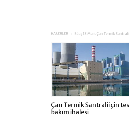
HABERLER
Eüaş 18 Mart Çan Termik Santrali
Çan Termik Santrali için tes
bakım ihalesi