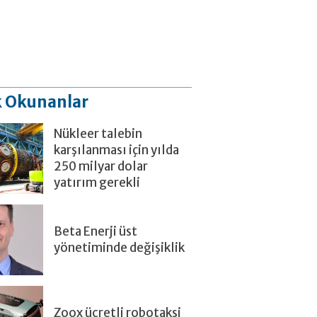
 Okunanlar
Nükleer talebin
karşılanması için yılda
250 milyar dolar
yatırım gerekli
Beta Enerji üst
yönetiminde değişiklik
Zoox ücretli robotaksi