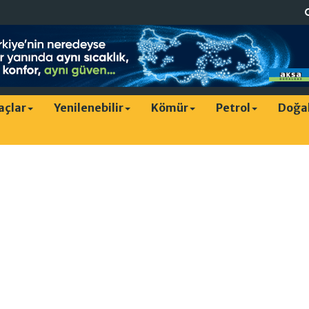
raçlar
Yenilenebilir
Kömür
Petrol
Doğa