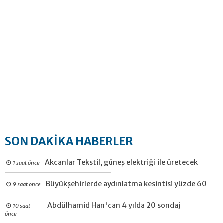
SON DAKİKA HABERLER
Akcanlar Tekstil, güneş elektriği ile üretecek
1 saat önce
Büyükşehirlerde aydınlatma kesintisi yüzde 60
9 saat önce
Abdülhamid Han'dan 4 yılda 20 sondaj
10 saat
önce