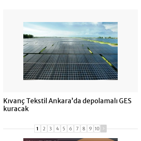
Kıvanç Tekstil Ankara’da depolamalı GES
kuracak
1
2
3
4
5
6
7
8
9
10