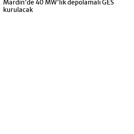
Mardin’de 40 MW’lık depolamalı GES
kurulacak