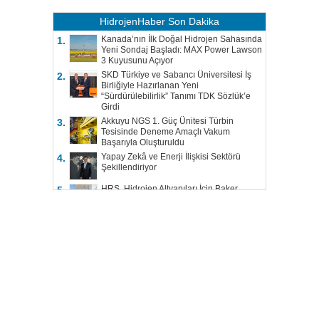
HidrojenHaber
Son Dakika
Kanada’nın İlk Doğal Hidrojen Sahasında
1.
Yeni Sondaj Başladı: MAX Power Lawson
3 Kuyusunu Açıyor
SKD Türkiye ve Sabancı Üniversitesi İş
2.
Birliğiyle Hazırlanan Yeni
“Sürdürülebilirlik” Tanımı TDK Sözlük’e
Girdi
Akkuyu NGS 1. Güç Ünitesi Türbin
3.
Tesisinde Deneme Amaçlı Vakum
Başarıyla Oluşturuldu
Yapay Zekâ ve Enerji İlişkisi Sektörü
4.
Şekillendiriyor
HRS, Hidrojen Altyapıları İçin Baker
5.
Hughes ile Çalışacak