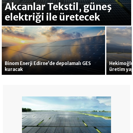
Akcanlar Tekstil, güneş
elektriği ile üretecek
Binom Enerji Edirne’de depolamalı GES
Hekimoğlu
kuracak
üretim ya