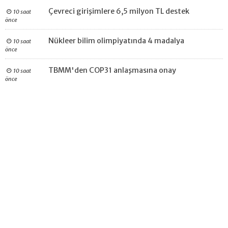
Çevreci girişimlere 6,5 milyon TL destek
10 saat
önce
Nükleer bilim olimpiyatında 4 madalya
10 saat
önce
TBMM'den COP31 anlaşmasına onay
10 saat
önce