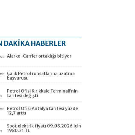
N DAKİKA HABERLER
Alarko-Carrier ortaklığı bitiyor
aat
Çalık Petrol ruhsatlarına uzatma
aat
başvurusu
Petrol Ofisi Kırıkkale Terminali’nin
tarifesi değişti
ce
Petrol Ofisi Antalya tarifesi yüzde
aat
12,7 arttı
Spot elektrik fiyatı 09.08.2026 için
1980.21 TL
ce