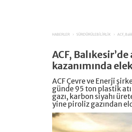
HABERLER
SÜRDÜRÜLEBİLİRLİK
ACF, Balı
ACF, Balıkesir’de 
kazanımında elek
ACF Çevre ve Enerji şirke
günde 95 ton plastik atık
gazı, karbon siyahı üret
yine piroliz gazından el