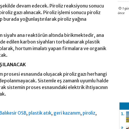
ir şekilde devam edecek. Piroliz reaksiyonu sonucu
1 gü
iroliz gazı alınacak. Piroliz işlemi sonucu piroliz
önce
up burada yoğunlaştırılarak piroliz yağına
n siyahı ana reaktörün altında birikmektedir, ana
de edilen karbon siyahları torbalanarak plastik
 olarak, hortum imalatı yapan firmalara ve organik
cak.
RŞILANACAK
ım prosesi esnasında oluşacak piroliz gazı herhangi
 depolanmayacak. Sistemle eş zamanlı uyumlu halde
arak sistemin proses esnasındaki elektrik ihtiyacının
cak.
,
,
,
,
Balıkesir OSB
plastik atık
geri kazanım
piroliz
1.
2.