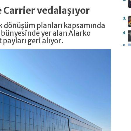
e Carrier vedalaşıyor
3.
jik dönüşüm planları kapsamında
 bünyesinde yer alan Alarko
4.
 payları geri alıyor.
5.