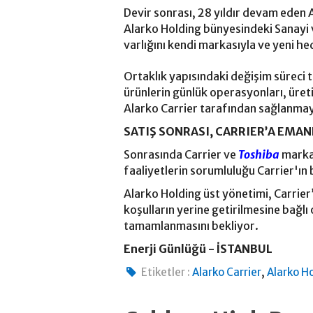
Devir sonrası, 28 yıldır devam eden A
Alarko Holding bünyesindeki Sanayi 
varlığını kendi markasıyla ve yeni h
Ortaklık yapısındaki değişim sürec
ürünlerin günlük operasyonları, üret
Alarko Carrier tarafından sağlanm
SATIŞ SONRASI, CARRIER’A EMA
Sonrasında Carrier ve
Toshiba
markal
faaliyetlerin sorumluluğu Carrier'ın 
Alarko Holding üst yönetimi, Carrier’
koşulların yerine getirilmesine bağl
tamamlanmasını bekliyor.
Enerji Günlüğü - İSTANBUL
,
Etiketler :
Alarko Carrier
Alarko H