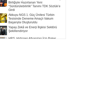
Birliğiyle Hazırlanan Yeni
“Sürdürülebilirlik” Tanımı TDK Sözlük’e
Girdi
Akkuyu NGS 1. Güç Ünitesi Türbin
Tesisinde Deneme Amaçlı Vakum
Başarıyla Oluşturuldu
Yapay Zekâ ve Enerji İlişkisi Sektörü
Şekillendiriyor
HRS, Hidrojen Altyapıları İçin Baker
Hughes ile Çalışacak