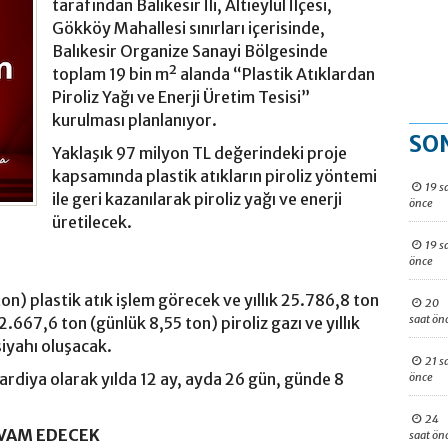
tarafından Balıkesir İli, Altıeylül İlçesi,
Gökköy Mahallesi sınırları içerisinde,
Balıkesir Organize Sanayi Bölgesinde
toplam 19 bin m² alanda “Plastik Atıklardan
Piroliz Yağı ve Enerji Üretim Tesisi”
kurulması planlanıyor.
SO
Yaklaşık 97 milyon TL değerindeki proje
kapsamında plastik atıkların piroliz yöntemi
19 s
ile geri kazanılarak piroliz yağı ve enerji
önce
üretilecek.
19 s
önce
ton) plastik atık işlem görecek ve yıllık 25.786,8 ton
20
saat ön
 2.667,6 ton (günlük 8,55 ton) piroliz gazı ve yıllık
siyahı oluşacak.
21 s
ardiya olarak yılda 12 ay, ayda 26 gün, günde 8
önce
24
EVAM EDECEK
saat ön