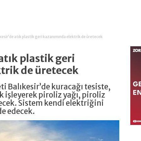
kesir’de atık plastik geri kazanımında elektrik de üretecek
atık plastik geri
trik de üretecek
ti Balıkesir’de kuracağı tesiste,
 işleyerek piroliz yağı, piroliz
ecek. Sistem kendi elektriğini
de edecek.