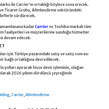
larko ile Carrier’ın ortaklığı böylece sona erecek.
ve Ticaret Grubu, iklimlendirme sektöründeki
edeflerle sürdürecek.
i tamamlanana kadar
Carrier
ve Toshiba markalı tüm
im faaliyetleri ve müşterilerine sunduğu hizmetler
aya devam edecek.
NET
arı için Türkiye pazarındaki satış ve satış sonrası
bir bağlı ortaklığına devredilecek.
la yolları ayıracak hisse devir işleminin, olağan
ı olarak 2026 yılının dördüncü çeyreğinde
,
,
olding
Carrier
iklimlendirme