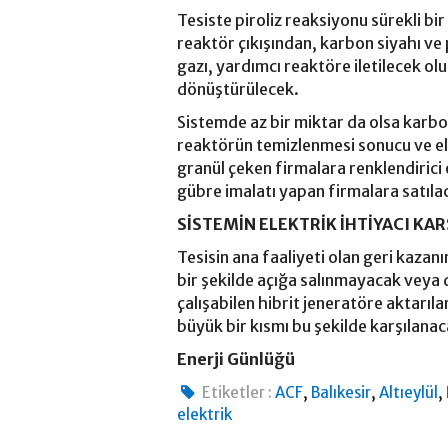
Tesiste piroliz reaksiyonu sürekli b
reaktör çıkışından, karbon siyahı ve p
gazı, yardımcı reaktöre iletilecek ol
dönüştürülecek.
Sistemde az bir miktar da olsa karbo
reaktörün temizlenmesi sonucu ve el
granül çeken firmalara renklendirici
gübre imalatı yapan firmalara satıla
SİSTEMİN ELEKTRİK İHTİYACI KA
Tesisin ana faaliyeti olan geri kazan
bir şekilde açığa salınmayacak veya
çalışabilen hibrit jeneratöre aktarıl
büyük bir kısmı bu şekilde karşılana
Enerji Günlüğü
,
,
,
Etiketler :
ACF
Balıkesir
Altıeylül
elektrik