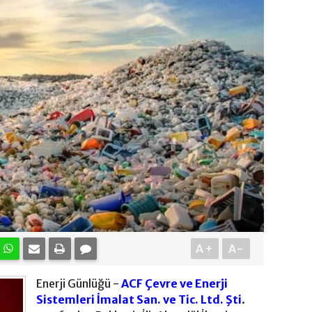
A+
A-
Enerji Günlüğü -
ACF Çevre ve Enerji
Sistemleri İmalat San. ve Tic. Ltd. Şti
.