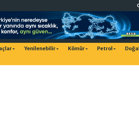
raçlar
Yenilenebilir
Kömür
Petrol
Doğa