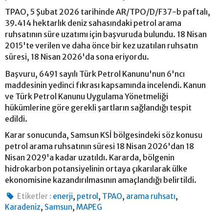
TPAO, 5 Şubat 2026 tarihinde AR/TPO/D/F37-b paftalı,
39.414 hektarlık deniz sahasındaki petrol arama
ruhsatının süre uzatımı için başvuruda bulundu. 18 Nisan
2015'te verilen ve daha önce bir kez uzatılan ruhsatın
süresi, 18 Nisan 2026'da sona eriyordu.
Başvuru, 6491 sayılı Türk Petrol Kanunu'nun 6'ncı
maddesinin yedinci fıkrası kapsamında incelendi. Kanun
ve Türk Petrol Kanunu Uygulama Yönetmeliği
hükümlerine göre gerekli şartların sağlandığı tespit
edildi.
Karar sonucunda, Samsun KSİ bölgesindeki söz konusu
petrol arama ruhsatının süresi 18 Nisan 2026'dan 18
Nisan 2029'a kadar uzatıldı. Kararda, bölgenin
hidrokarbon potansiyelinin ortaya çıkarılarak ülke
ekonomisine kazandırılmasının amaçlandığı belirtildi.
,
,
,
,
Etiketler :
enerji
petrol
TPAO
arama ruhsatı
,
,
Karadeniz
Samsun
MAPEG