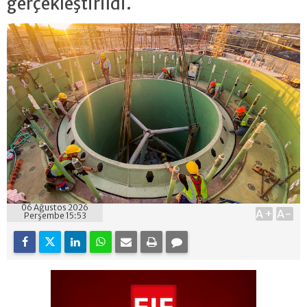
gerçekleştirildi.
06 Ağustos 2026
A+
A-
Perşembe 15:53