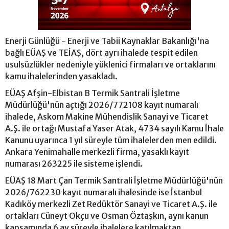
Enerji Günlüğü - Enerji ve Tabii Kaynaklar Bakanlığı'na
bağlı EÜAŞ ve TEİAŞ, dört ayrı ihalede tespit edilen
usulsüzlükler nedeniyle yüklenici firmaları ve ortaklarını
kamu ihalelerinden yasakladı.
EÜAŞ Afşin-Elbistan B Termik Santrali İşletme
Müdürlüğü'nün açtığı 2026/772108 kayıt numaralı
ihalede, Askom Makine Mühendislik Sanayi ve Ticaret
A.Ş. ile ortağı Mustafa Yaser Atak, 4734 sayılı Kamu İhale
Kanunu uyarınca 1 yıl süreyle tüm ihalelerden men edildi.
Ankara Yenimahalle merkezli firma, yasaklı kayıt
numarası 263225 ile sisteme işlendi.
EÜAŞ 18 Mart Çan Termik Santrali İşletme Müdürlüğü'nün
2026/762230 kayıt numaralı ihalesinde ise İstanbul
Kadıköy merkezli Zet Redüktör Sanayi ve Ticaret A.Ş. ile
ortakları Cüneyt Okçu ve Osman Öztaşkın, aynı kanun
kapsamında 6 ay süreyle ihalelere katılmaktan