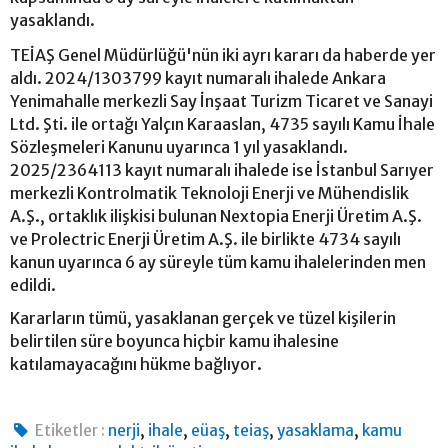
yasaklandı.
TEİAŞ Genel Müdürlüğü'nün iki ayrı kararı da haberde yer
aldı. 2024/1303799 kayıt numaralı ihalede Ankara
Yenimahalle merkezli Say İnşaat Turizm Ticaret ve Sanayi
Ltd. Şti. ile ortağı Yalçın Karaaslan, 4735 sayılı Kamu İhale
Sözleşmeleri Kanunu uyarınca 1 yıl yasaklandı.
2025/2364113 kayıt numaralı ihalede ise İstanbul Sarıyer
merkezli Kontrolmatik Teknoloji Enerji ve Mühendislik
A.Ş., ortaklık ilişkisi bulunan Nextopia Enerji Üretim A.Ş.
ve Prolectric Enerji Üretim A.Ş. ile birlikte 4734 sayılı
kanun uyarınca 6 ay süreyle tüm kamu ihalelerinden men
edildi.
Kararların tümü, yasaklanan gerçek ve tüzel kişilerin
belirtilen süre boyunca hiçbir kamu ihalesine
katılamayacağını hükme bağlıyor.
,
,
,
,
,
Etiketler :
nerji
ihale
eüaş
teiaş
yasaklama
kamu