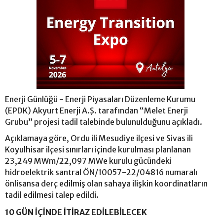
Enerji Günlüğü - Enerji Piyasaları Düzenleme Kurumu
(EPDK) Akyurt Enerji A.Ş. tarafından “Melet Enerji
Grubu” projesi tadil talebinde bulunulduğunu açıkladı.
Açıklamaya göre, Ordu ili Mesudiye ilçesi ve Sivas ili
Koyulhisar ilçesi sınırları içinde kurulması planlanan
23,249 MWm/22,097 MWe kurulu gücündeki
hidroelektrik santral ÖN/10057-22/04816 numaralı
önlisansa derç edilmiş olan sahaya ilişkin koordinatların
tadil edilmesi talep edildi.
10 GÜN İÇİNDE İTİRAZ EDİLEBİLECEK