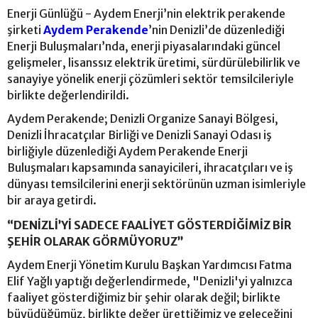
Enerji Günlüğü - Aydem Enerji’nin elektrik perakende
şirketi
Aydem Perakende
’nin Denizli’de düzenlediği
Enerji Buluşmaları’nda, enerji piyasalarındaki güncel
gelişmeler, lisanssız elektrik üretimi, sürdürülebilirlik ve
sanayiye yönelik enerji çözümleri sektör temsilcileriyle
birlikte değerlendirildi.
Aydem Perakende; Denizli Organize Sanayi Bölgesi,
Denizli İhracatçılar Birliği ve Denizli Sanayi Odası iş
birliğiyle düzenlediği Aydem Perakende Enerji
Buluşmaları kapsamında sanayicileri, ihracatçıları ve iş
dünyası temsilcilerini enerji sektörünün uzman isimleriyle
bir araya getirdi.
“DENİZLİ’Yİ SADECE FAALİYET GÖSTERDİĞİMİZ BİR
ŞEHİR OLARAK GÖRMÜYORUZ”
Aydem Enerji Yönetim Kurulu Başkan Yardımcısı Fatma
Elif Yağlı yaptığı değerlendirmede, "Denizli'yi yalnızca
faaliyet gösterdiğimiz bir şehir olarak değil; birlikte
büyüdüğümüz, birlikte değer ürettiğimiz ve geleceğini