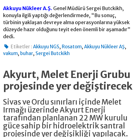
Akkuyu Nükleer A.Ş.
Genel Müdürü Sergei Butckikh,
konuyla ilgili yaptığı değerlendirmede, “Bu sonuç,
türbinin yaklaşan devreye alma operasyonlarına yüksek
düzeyde hazır olduğunu teyit eden önemli bir aşamadır”
dedi.
,
,
,
Etiketler :
Akkuyu NGS
Rosatom
Akkuyu Nükleer AŞ
,
,
vakum
buhar
Sergei Butckikh
Akyurt, Melet Enerji Grubu
projesinde yer değiştirecek
Sivas ve Ordu sınırları içinde Melet
Irmağı üzerinde Akyurt Enerji
tarafından planlanan 22 MW kurulu
güce sahip bir hidroelektrik santral
projesinde yer değişikliği yapılacak.