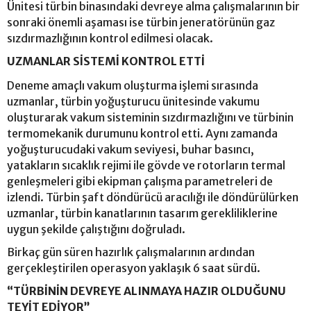
Ünitesi türbin binasındaki devreye alma çalışmalarının bir
sonraki önemli aşaması ise türbin jeneratörünün gaz
sızdırmazlığının kontrol edilmesi olacak.
UZMANLAR SİSTEMİ KONTROL ETTİ
Deneme amaçlı vakum oluşturma işlemi sırasında
uzmanlar, türbin yoğuşturucu ünitesinde vakumu
oluşturarak vakum sisteminin sızdırmazlığını ve türbinin
termomekanik durumunu kontrol etti. Aynı zamanda
yoğuşturucudaki vakum seviyesi, buhar basıncı,
yatakların sıcaklık rejimi ile gövde ve rotorların termal
genleşmeleri gibi ekipman çalışma parametreleri de
izlendi. Türbin şaft döndürücü aracılığı ile döndürülürken
uzmanlar, türbin kanatlarının tasarım gerekliliklerine
uygun şekilde çalıştığını doğruladı.
Birkaç gün süren hazırlık çalışmalarının ardından
gerçekleştirilen operasyon yaklaşık 6 saat sürdü.
“TÜRBİNİN DEVREYE ALINMAYA HAZIR OLDUĞUNU
TEYİT EDİYOR”