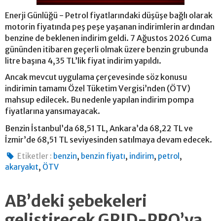
Enerji Günlüğü - Petrol fiyatlarındaki düşüşe bağlı olarak
motorin fiyatında peş peşe yaşanan indirimlerin ardından
benzine de beklenen indirim geldi. 7 Ağustos 2026 Cuma
gününden itibaren geçerli olmak üzere benzin grubunda
litre başına 4,35 TL’lik fiyat indirim yapıldı.
Ancak mevcut uygulama çerçevesinde söz konusu
indirimin tamamı Özel Tüketim Vergisi’nden (ÖTV)
mahsup edilecek. Bu nedenle yapılan indirim pompa
fiyatlarına yansımayacak.
Benzin İstanbul’da 68,51 TL, Ankara’da 68,22 TL ve
İzmir’de 68,51 TL seviyesinden satılmaya devam edecek.
,
,
,
,
Etiketler :
benzin
benzin fiyatı
indirim
petrol
,
akaryakıt
ÖTV
AB’deki şebekeleri
geliştirecek GRID-PRO’ya