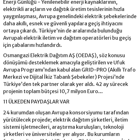
Enerji Günlüğü - Yenilenebilir enerji kaynaklarının,
elektrikli araçların ve dağıtık üretim tesislerinin hızla
yaygınlaşması, Avrupa genelindeki elektrik şebekelerinde
daha akıllı, esnek ve güvenli yapılara geçiş ihtiyacını
ortaya çıkardı. Türkiye’nin de aralarında bulunduğu
Avrupalı elektrik iletim ve dağıtım operatörleri bu geçiş
için çabalarını hızlandırdı.
Osmangazi Elektrik Dağıtım AŞ (OEDAŞ), söz konusu
dönüşümü desteklemek amacıyla geliştirilen ve Ufuk
Avrupa Programı’ndan kabul alan GRID-PRO (Akıllı Trafo
Merkezi ve Dijital İkiz Tabanlı Şebekeler) Projesi’nde
Türkiye’den tek partner olarak yer aldı. 42 ay sürecek
projenin toplam bütçesi 10,7 milyon Euro...
11 ÜLKEDEN PAYDAŞLAR VAR
24 kurumdan oluşan Avrupa konsorsiyumu tarafından
yürütülecek projede; elektrik dağıtım şirketleri, iletim
sistemi işletmecileri, araştırma kuruluşları, teknoloji
şirketleri ve üniversiteler yer alıyor. Bu kurumların