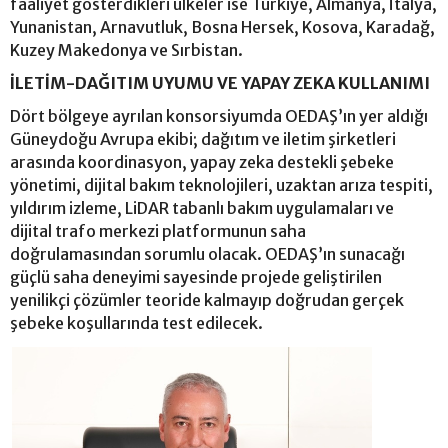
faaliyet gösterdikleri ülkeler ise Türkiye, Almanya, İtalya,
Yunanistan, Arnavutluk, Bosna Hersek, Kosova, Karadağ,
Kuzey Makedonya ve Sırbistan.
İLETİM-DAĞITIM UYUMU VE YAPAY ZEKA KULLANIMI
Dört bölgeye ayrılan konsorsiyumda OEDAŞ’ın yer aldığı
Güneydoğu Avrupa ekibi; dağıtım ve iletim şirketleri
arasında koordinasyon, yapay zeka destekli şebeke
yönetimi, dijital bakım teknolojileri, uzaktan arıza tespiti,
yıldırım izleme, LiDAR tabanlı bakım uygulamaları ve
dijital trafo merkezi platformunun saha
doğrulamasından sorumlu olacak. OEDAŞ’ın sunacağı
güçlü saha deneyimi sayesinde projede geliştirilen
yenilikçi çözümler teoride kalmayıp doğrudan gerçek
şebeke koşullarında test edilecek.