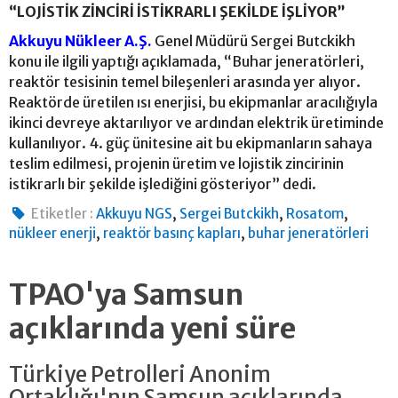
“LOJİSTİK ZİNCİRİ İSTİKRARLI ŞEKİLDE İŞLİYOR”
Akkuyu Nükleer A.Ş.
Genel Müdürü Sergei Butckikh
konu ile ilgili yaptığı açıklamada, “Buhar jeneratörleri,
reaktör tesisinin temel bileşenleri arasında yer alıyor.
Reaktörde üretilen ısı enerjisi, bu ekipmanlar aracılığıyla
ikinci devreye aktarılıyor ve ardından elektrik üretiminde
kullanılıyor. 4. güç ünitesine ait bu ekipmanların sahaya
teslim edilmesi, projenin üretim ve lojistik zincirinin
istikrarlı bir şekilde işlediğini gösteriyor” dedi.
,
,
,
Etiketler :
Akkuyu NGS
Sergei Butckikh
Rosatom
,
,
nükleer enerji
reaktör basınç kapları
buhar jeneratörleri
TPAO'ya Samsun
açıklarında yeni süre
Türkiye Petrolleri Anonim
Ortaklığı'nın Samsun açıklarında