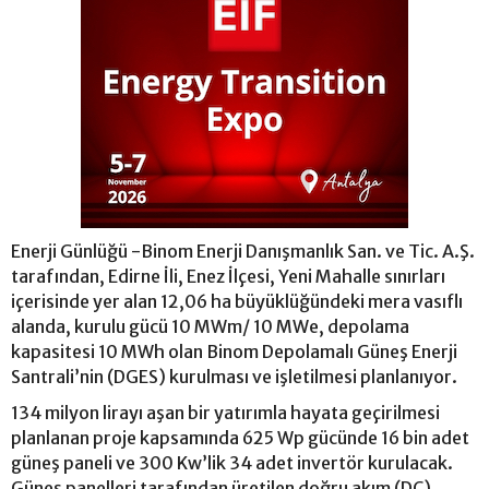
Enerji Günlüğü -Binom Enerji Danışmanlık San. ve Tic. A.Ş.
tarafından, Edirne İli, Enez İlçesi, Yeni Mahalle sınırları
içerisinde yer alan 12,06 ha büyüklüğündeki mera vasıflı
alanda, kurulu gücü 10 MWm/ 10 MWe, depolama
kapasitesi 10 MWh olan Binom Depolamalı Güneş Enerji
Santrali’nin (DGES) kurulması ve işletilmesi planlanıyor.
134 milyon lirayı aşan bir yatırımla hayata geçirilmesi
planlanan proje kapsamında 625 Wp gücünde 16 bin adet
güneş paneli ve 300 Kw’lik 34 adet invertör kurulacak.
Güneş panelleri tarafından üretilen doğru akım (DC)