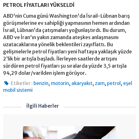
PETROL FİYATLARI YÜKSELDİ
ABD'nin Cuma günü Washington'da İsrail-Lübnan barış
görüşmelerine ev sahipliği yapmasının hemen ardından
İsrail, Lübnan’da çatışmaları yoğunlaştırdı. Bu durum,
ABD ve İran'ın yakın zamanda ateşkes anlaşmasını
uzatacaklarına yönelik beklentileri zayıflattı. Bu
gelişmelerle petrol fiyatları yeni haftaya yaklaşık yüzde
2’lik bir artışla başladı. İlerleyen saatlerde artışını
sürdüren petrol fiyatları şu sıralarda yüzde 3,5 artışla
94,29 dolar/varilden işlem görüyor.
,
,
,
,
,
Etiketler :
benzin
motorin
akaryakıt
zam
petrol
eşel
mobil sistemi
İlgili Haberler