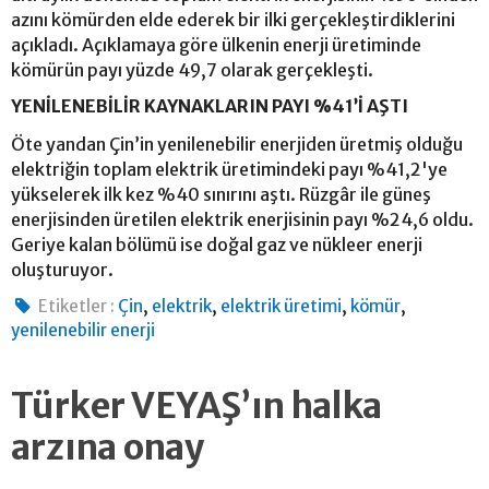
azını kömürden elde ederek bir ilki gerçekleştirdiklerini
açıkladı. Açıklamaya göre ülkenin enerji üretiminde
kömürün payı yüzde 49,7 olarak gerçekleşti.
YENİLENEBİLİR KAYNAKLARIN PAYI %41’İ AŞTI
Öte yandan Çin’in yenilenebilir enerjiden üretmiş olduğu
elektriğin toplam elektrik üretimindeki payı %41,2'ye
yükselerek ilk kez %40 sınırını aştı. Rüzgâr ile güneş
enerjisinden üretilen elektrik enerjisinin payı %24,6 oldu.
Geriye kalan bölümü ise doğal gaz ve nükleer enerji
oluşturuyor.
,
,
,
,
Etiketler :
Çin
elektrik
elektrik üretimi
kömür
yenilenebilir enerji
Türker VEYAŞ’ın halka
arzına onay