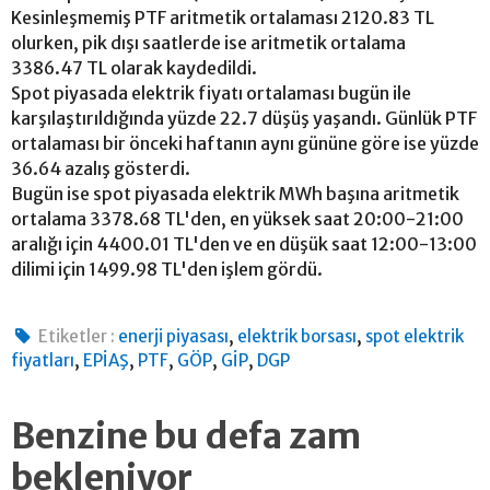
Kesinleşmemiş PTF aritmetik ortalaması 2120.83 TL
olurken, pik dışı saatlerde ise aritmetik ortalama
3386.47 TL olarak kaydedildi.
Spot piyasada elektrik fiyatı ortalaması bugün ile
karşılaştırıldığında yüzde 22.7 düşüş yaşandı. Günlük PTF
ortalaması bir önceki haftanın aynı gününe göre ise yüzde
36.64 azalış gösterdi.
Bugün ise spot piyasada elektrik MWh başına aritmetik
ortalama 3378.68 TL'den, en yüksek saat 20:00-21:00
aralığı için 4400.01 TL'den ve en düşük saat 12:00-13:00
dilimi için 1499.98 TL'den işlem gördü.
,
,
Etiketler :
enerji piyasası
elektrik borsası
spot elektrik
,
,
,
,
,
fiyatları
EPİAŞ
PTF
GÖP
GİP
DGP
Benzine bu defa zam
bekleniyor