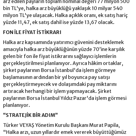
arz edilen payların toplam nominal değeri 77 milyon 500
bin TL'ye, halka arz büyüklüğü yaklaşık 10 milyar 540
milyon TL'ye ulaşacak. Halka açıklık oranı, ek satış hariç
yüzde 11,47, ek satış dahil ise yüzde 13,67 olacak.
FON İLE FİYAT İSTİKRARI
Halka arz kapsamında yatırımcı güvenini desteklemek
amacıyla halka arz büyüklüğünün yüzde 70’ine karşılık
gelen bir fon ile fiyat istikrarını sağlayıcı işlemlerin
gerçekleştirilmesi planlanıyor. Ayrıca hâkim ortaklar,
şirket paylarının Borsa İstanbul'da işlem görmeye
başlamasının ardından bir yıl boyunca pay satışı
gerçekleştirmeyecek ve dolaşımdaki pay miktarını
artıracak herhangi bir işlem yapmayacak. Şirket
paylarının Borsa İstanbul Yıldız Pazar'da işlem görmesi
planlanıyor.
“STRATEJİK BİR ADIM”
Türker VEYAŞ Yönetim Kurulu Başkanı Murat Papila,
"Halka arzı, uzun yıllardır emek vererek büyüttüğümüz