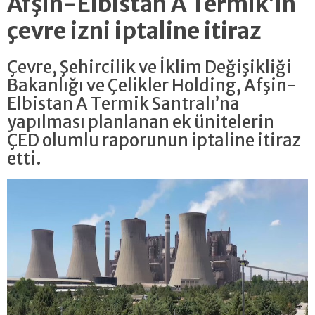
Afşin-Elbistan A Termik’in
çevre izni iptaline itiraz
Çevre, Şehircilik ve İklim Değişikliği
Bakanlığı ve Çelikler Holding, Afşin-
Elbistan A Termik Santralı’na
yapılması planlanan ek ünitelerin
ÇED olumlu raporunun iptaline itiraz
etti.