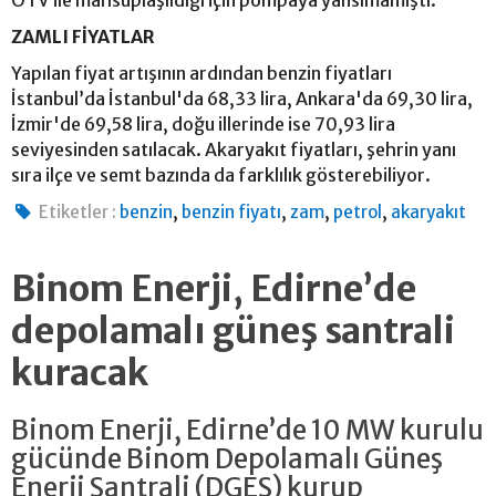
ÖTV ile mahsuplaşıldığı için pompaya yansımamıştı.
ZAMLI FİYATLAR
Yapılan fiyat artışının ardından benzin fiyatları
İstanbul’da İstanbul'da 68,33 lira, Ankara'da 69,30 lira,
İzmir'de 69,58 lira, doğu illerinde ise 70,93 lira
seviyesinden satılacak. Akaryakıt fiyatları, şehrin yanı
sıra ilçe ve semt bazında da farklılık gösterebiliyor.
,
,
,
,
Etiketler :
benzin
benzin fiyatı
zam
petrol
akaryakıt
Binom Enerji, Edirne’de
depolamalı güneş santrali
kuracak
Binom Enerji, Edirne’de 10 MW kurulu
gücünde Binom Depolamalı Güneş
Enerji Santrali (DGES) kurup