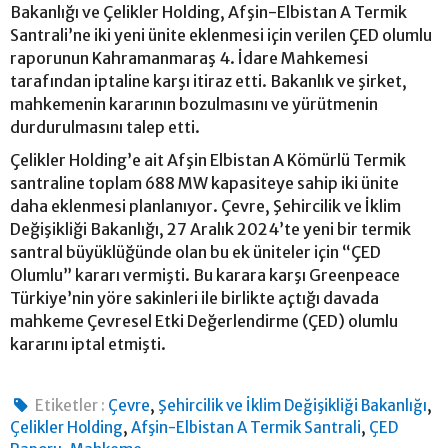
Bakanlığı ve Çelikler Holding, Afşin-Elbistan A Termik
Santrali’ne iki yeni ünite eklenmesi için verilen ÇED olumlu
raporunun Kahramanmaraş 4. İdare Mahkemesi
tarafından iptaline karşı itiraz etti. Bakanlık ve şirket,
mahkemenin kararının bozulmasını ve yürütmenin
durdurulmasını talep etti.
Çelikler Holding’e ait Afşin Elbistan A Kömürlü Termik
santraline toplam 688 MW kapasiteye sahip iki ünite
daha eklenmesi planlanıyor. Çevre, Şehircilik ve İklim
Değişikliği Bakanlığı, 27 Aralık 2024’te yeni bir termik
santral büyüklüğünde olan bu ek üniteler için “ÇED
Olumlu” kararı vermişti. Bu karara karşı Greenpeace
Türkiye’nin yöre sakinleri ile birlikte açtığı davada
mahkeme Çevresel Etki Değerlendirme (ÇED) olumlu
kararını iptal etmişti.
,
,
Etiketler :
Çevre
Şehircilik ve İklim Değişikliği Bakanlığı
,
,
Çelikler Holding
Afşin-Elbistan A Termik Santrali
ÇED