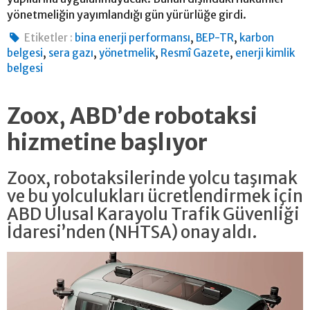
yönetmeliğin yayımlandığı gün yürürlüğe girdi.
,
,
Etiketler :
bina enerji performansı
BEP-TR
karbon
,
,
,
,
belgesi
sera gazı
yönetmelik
Resmî Gazete
enerji kimlik
belgesi
Zoox, ABD’de robotaksi
hizmetine başlıyor
Zoox, robotaksilerinde yolcu taşımak
ve bu yolculukları ücretlendirmek için
ABD Ulusal Karayolu Trafik Güvenliği
İdaresi’nden (NHTSA) onay aldı.