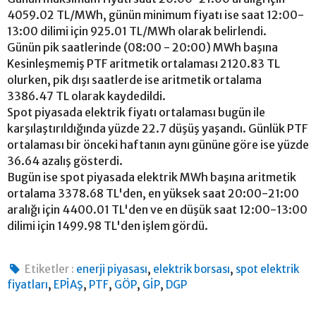
4059.02 TL/MWh, günün minimum fiyatı ise saat 12:00-
13:00 dilimi için 925.01 TL/MWh olarak belirlendi.
Günün pik saatlerinde (08:00 - 20:00) MWh başına
Kesinleşmemiş PTF aritmetik ortalaması 2120.83 TL
olurken, pik dışı saatlerde ise aritmetik ortalama
3386.47 TL olarak kaydedildi.
Spot piyasada elektrik fiyatı ortalaması bugün ile
karşılaştırıldığında yüzde 22.7 düşüş yaşandı. Günlük PTF
ortalaması bir önceki haftanın aynı gününe göre ise yüzde
36.64 azalış gösterdi.
Bugün ise spot piyasada elektrik MWh başına aritmetik
ortalama 3378.68 TL'den, en yüksek saat 20:00-21:00
aralığı için 4400.01 TL'den ve en düşük saat 12:00-13:00
dilimi için 1499.98 TL'den işlem gördü.
,
,
Etiketler :
enerji piyasası
elektrik borsası
spot elektrik
,
,
,
,
,
fiyatları
EPİAŞ
PTF
GÖP
GİP
DGP