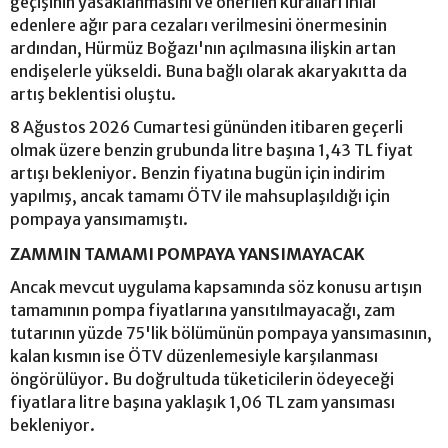
geçişinin yasaklanmasını ve önerilen kuralları ihlal
edenlere ağır para cezaları verilmesini önermesinin
ardından, Hürmüz Boğazı'nın açılmasına ilişkin artan
endişelerle yükseldi. Buna bağlı olarak akaryakıtta da
artış beklentisi oluştu.
8 Ağustos 2026 Cumartesi gününden itibaren geçerli
olmak üzere benzin grubunda litre başına 1,43 TL fiyat
artışı bekleniyor. Benzin fiyatına bugün için indirim
yapılmış, ancak tamamı ÖTV ile mahsuplaşıldığı için
pompaya yansımamıştı.
ZAMMIN TAMAMI POMPAYA YANSIMAYACAK
Ancak mevcut uygulama kapsamında söz konusu artışın
tamamının pompa fiyatlarına yansıtılmayacağı, zam
tutarının yüzde 75'lik bölümünün pompaya yansımasının,
kalan kısmın ise ÖTV düzenlemesiyle karşılanması
öngörülüyor. Bu doğrultuda tüketicilerin ödeyeceği
fiyatlara litre başına yaklaşık 1,06 TL zam yansıması
bekleniyor.