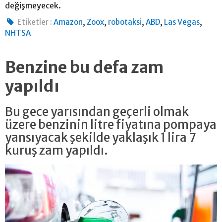
değişmeyecek.
,
,
,
,
,
Etiketler :
Amazon
Zoox
robotaksi
ABD
Las Vegas
NHTSA
Benzine bu defa zam
yapıldı
Bu gece yarısından geçerli olmak
üzere benzinin litre fiyatına pompaya
yansıyacak şekilde yaklaşık 1 lira 7
kuruş zam yapıldı.