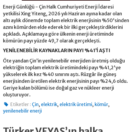
Enerji Günlüğü - Çin Halk Cumhuriyeti Enerji İdaresi
yetkilisi Xing Yiteng, 2026 yılı Haziran ayına kadar olan
altı aylık dönemde toplam elektrik enerjisinin %50'sinden
azını kömürden elde ederek bir ilki gerçekleştirdiklerini
açıkladı. Açıklamaya göre ülkenin enerji üretiminde
kömürün payı yüzde 49,7 olarak gerçekleşti.
YENİLENEBİLİR KAYNAKLARIN PAYI %41’İ AŞTI
Öte yandan Çin’in yenilenebilir enerjiden üretmiş olduğu
elektriğin toplam elektrik üretimindeki payı %41,2'ye
yükselerek ilk kez %40 sınırını aştı. Rüzgâr ile güneş
enerjisinden üretilen elektrik enerjisinin payı %24,6 oldu.
Geriye kalan bölümü ise doğal gaz ve nükleer enerji
oluşturuyor.
,
,
,
,
Etiketler :
Çin
elektrik
elektrik üretimi
kömür
yenilenebilir enerji
Türker VEYAŞ’ın halka