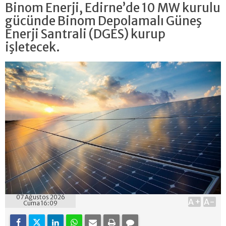
Binom Enerji, Edirne’de 10 MW kurulu
gücünde Binom Depolamalı Güneş
Enerji Santrali (DGES) kurup
işletecek.
07 Ağustos 2026
A+
A-
Cuma 16:09