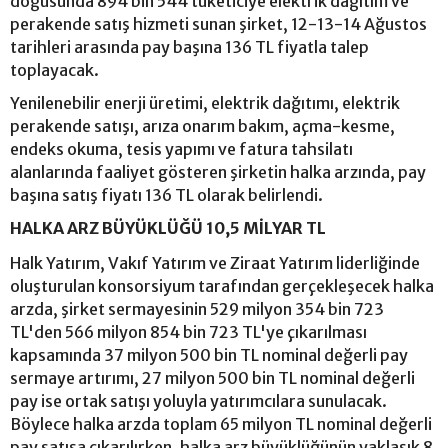
doğusunda 894 bin 544 tüketiciye elektrik dağıtım ve
perakende satış hizmeti sunan şirket, 12-13-14 Ağustos
tarihleri arasında pay başına 136 TL fiyatla talep
toplayacak.
Yenilenebilir enerji üretimi, elektrik dağıtımı, elektrik
perakende satışı, arıza onarım bakım, açma-kesme,
endeks okuma, tesis yapımı ve fatura tahsilatı
alanlarında faaliyet gösteren şirketin halka arzında, pay
başına satış fiyatı 136 TL olarak belirlendi.
HALKA ARZ BÜYÜKLÜĞÜ 10,5 MİLYAR TL
Halk Yatırım, Vakıf Yatırım ve Ziraat Yatırım liderliğinde
oluşturulan konsorsiyum tarafından gerçekleşecek halka
arzda, şirket sermayesinin 529 milyon 354 bin 723
TL'den 566 milyon 854 bin 723 TL'ye çıkarılması
kapsamında 37 milyon 500 bin TL nominal değerli pay
sermaye artırımı, 27 milyon 500 bin TL nominal değerli
pay ise ortak satışı yoluyla yatırımcılara sunulacak.
Böylece halka arzda toplam 65 milyon TL nominal değerli
pay satışa çıkarılırken, halka arz büyüklüğünün yaklaşık 8