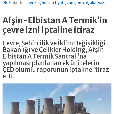
,
,
,
,
Etiketler :
benzin
benzin fiyatı
zam
petrol
akaryakıt
Afşin-Elbistan A Termik’in
çevre izni iptaline itiraz
Çevre, Şehircilik ve İklim Değişikliği
Bakanlığı ve Çelikler Holding, Afşin-
Elbistan A Termik Santralı’na
yapılması planlanan ek ünitelerin
ÇED olumlu raporunun iptaline itiraz
etti.