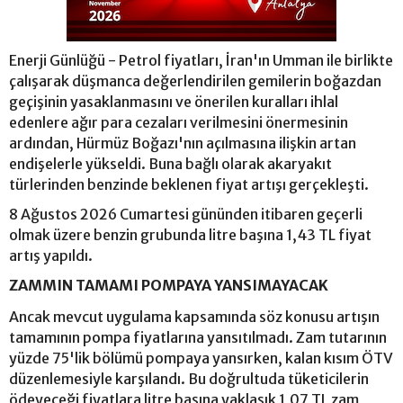
Enerji Günlüğü - Petrol fiyatları, İran'ın Umman ile birlikte
çalışarak düşmanca değerlendirilen gemilerin boğazdan
geçişinin yasaklanmasını ve önerilen kuralları ihlal
edenlere ağır para cezaları verilmesini önermesinin
ardından, Hürmüz Boğazı'nın açılmasına ilişkin artan
endişelerle yükseldi. Buna bağlı olarak akaryakıt
türlerinden benzinde beklenen fiyat artışı gerçekleşti.
8 Ağustos 2026 Cumartesi gününden itibaren geçerli
olmak üzere benzin grubunda litre başına 1,43 TL fiyat
artış yapıldı.
ZAMMIN TAMAMI POMPAYA YANSIMAYACAK
Ancak mevcut uygulama kapsamında söz konusu artışın
tamamının pompa fiyatlarına yansıtılmadı. Zam tutarının
yüzde 75'lik bölümü pompaya yansırken, kalan kısım ÖTV
düzenlemesiyle karşılandı. Bu doğrultuda tüketicilerin
ödeyeceği fiyatlara litre başına yaklaşık 1,07 TL zam