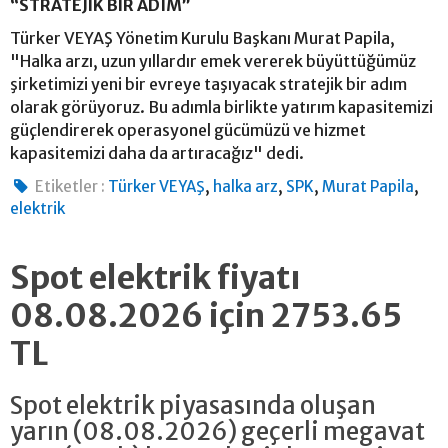
“STRATEJİK BİR ADIM”
Türker VEYAŞ Yönetim Kurulu Başkanı Murat Papila,
"Halka arzı, uzun yıllardır emek vererek büyüttüğümüz
şirketimizi yeni bir evreye taşıyacak stratejik bir adım
olarak görüyoruz. Bu adımla birlikte yatırım kapasitemizi
güçlendirerek operasyonel gücümüzü ve hizmet
kapasitemizi daha da artıracağız" dedi.
,
,
,
,
Etiketler :
Türker VEYAŞ
halka arz
SPK
Murat Papila
elektrik
Spot elektrik fiyatı
08.08.2026 için 2753.65
TL
Spot elektrik piyasasında oluşan
yarın (08.08.2026) geçerli megavat