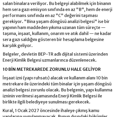
salan binalara veriliyor. Bu belgeyi alabilmek için binanın
hem sera gazı emisyon sınıfında en az "B", hem de enerji
performans sınıfında en az "C" değerini taşıması
gerekiyor. "Bina yaşam döngüsü analizi belgesi" ise bir
yapının ham maddeden yıkıma uzanan tüm süreçte —
taşıma, inşaat, kullanım, onarım ve atık dahil — ne kadar
sera gazı saldığını gösteren bir hesaplama belgesine
karşılık geliyor.
Belgeler, devletin BEP-TR adlı dijital sistemi üzerinden
Enerji Kimlik Belgesi uzmanlarınca düzenlenecek.
10 BİN METREKAREDE ZORUNLU HALE GELİYOR
İnşaat izni (yapı ruhsatı) alacak ve kullanım alanı 10 bin
metrekare ile üzerindeki tüm binalar için yaşam döngüsü
analizi belgesi zorunlu olacak. Bu belgenin, yapı kullanma
izninin verilmesi aşamasında Enerji Kimlik Belgesi ile
birlikte ilgili belediyeye sunulması gerekecek.
Kural, 1 Ocak 2027 öncesinde ihaleye çıkmış kamu
yapılarına uygulanmayacak. Bunun dışındaki hükümler