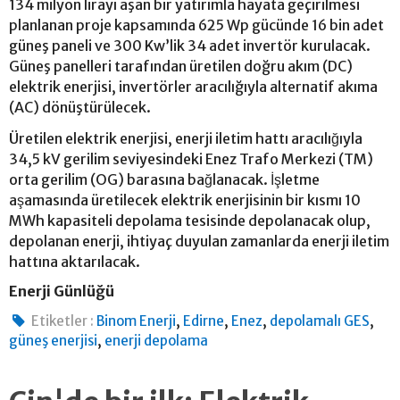
134 milyon lirayı aşan bir yatırımla hayata geçirilmesi
planlanan proje kapsamında 625 Wp gücünde 16 bin adet
güneş paneli ve 300 Kw’lik 34 adet invertör kurulacak.
Güneş panelleri tarafından üretilen doğru akım (DC)
elektrik enerjisi, invertörler aracılığıyla alternatif akıma
(AC) dönüştürülecek.
Üretilen elektrik enerjisi, enerji iletim hattı aracılığıyla
34,5 kV gerilim seviyesindeki Enez Trafo Merkezi (TM)
orta gerilim (OG) barasına bağlanacak. İşletme
aşamasında üretilecek elektrik enerjisinin bir kısmı 10
MWh kapasiteli depolama tesisinde depolanacak olup,
depolanan enerji, ihtiyaç duyulan zamanlarda enerji iletim
hattına aktarılacak.
Enerji Günlüğü
,
,
,
,
Etiketler :
Binom Enerji
Edirne
Enez
depolamalı GES
,
güneş enerjisi
enerji depolama