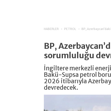
HABERLER
PETROL
BP, Azerbaycan’daki 
BP, Azerbaycan’da
sorumluluğu dev
İngiltere merkezli ener
Bakü-Supsa petrol boru
2026 itibarıyla Azerbay
devredecek.