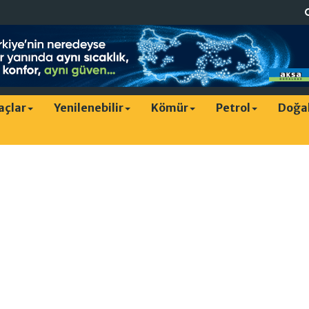
raçlar
Yenilenebilir
Kömür
Petrol
Doğa