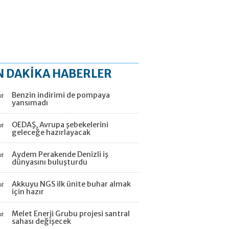
N DAKİKA HABERLER
Benzin indirimi de pompaya
at
yansımadı
OEDAŞ, Avrupa şebekelerini
at
geleceğe hazırlayacak
Aydem Perakende Denizli iş
at
dünyasını buluşturdu
Akkuyu NGS ilk ünite buhar almak
at
için hazır
Melet Enerji Grubu projesi santral
at
sahası değişecek