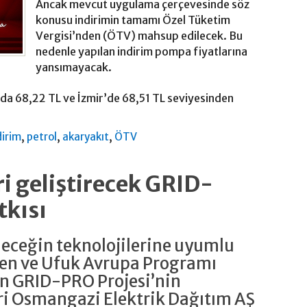
Ancak mevcut uygulama çerçevesinde söz
konusu indirimin tamamı Özel Tüketim
Vergisi’nden (ÖTV) mahsup edilecek. Bu
nedenle yapılan indirim pompa fiyatlarına
yansımayacak.
’da 68,22 TL ve İzmir’de 68,51 TL seviyesinden
,
,
,
dirim
petrol
akaryakıt
ÖTV
i geliştirecek GRID-
tkısı
eleceğin teknolojilerine uyumlu
yen ve Ufuk Avrupa Programı
n GRID-PRO Projesi’nin
ri Osmangazi Elektrik Dağıtım AŞ