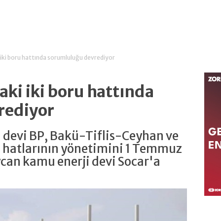
iki boru hattında sorumluluğu devrediyor
ki iki boru hattında
rediyor
ji devi BP, Bakü-Tiflis-Ceyhan ve
 hatlarının yönetimini 1 Temmuz
can kamu enerji devi Socar'a