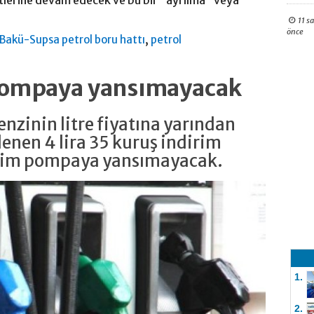
etlerine devam edecek ve bu bir “ayrılma” veya
11 s
önce
,
Bakü-Supsa petrol boru hattı
petrol
 pompaya yansımayacak
nzinin litre fiyatına yarından
enen 4 lira 35 kuruş indirim
irim pompaya yansımayacak.
1.
2.