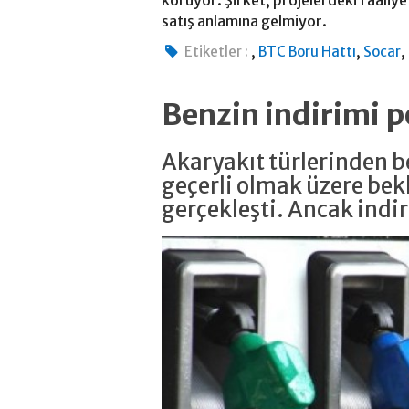
koruyor. Şirket, projelerdeki faaliy
satış anlamına gelmiyor.
,
,
,
Etiketler :
BTC Boru Hattı
Socar
Benzin indirimi
Akaryakıt türlerinden be
geçerli olmak üzere bekl
gerçekleşti. Ancak ind