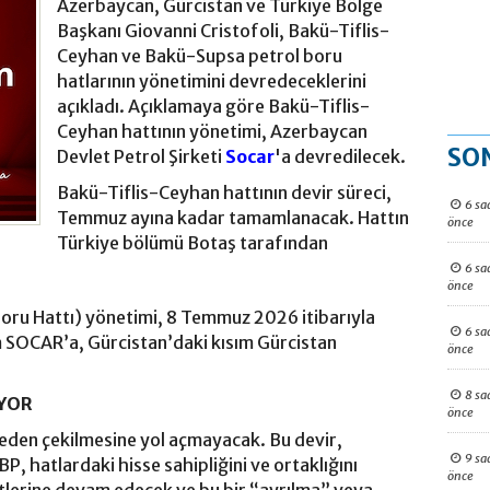
Azerbaycan, Gürcistan ve Türkiye Bölge
Başkanı Giovanni Cristofoli, Bakü-Tiflis-
Ceyhan ve Bakü-Supsa petrol boru
hatlarının yönetimini devredeceklerini
açıkladı. Açıklamaya göre Bakü-Tiflis-
Ceyhan hattının yönetimi, Azerbaycan
SO
Devlet Petrol Şirketi
Socar
'a devredilecek.
Bakü-Tiflis-Ceyhan hattının devir süreci,
6 sa
Temmuz ayına kadar tamamlanacak. Hattın
önce
Türkiye bölümü Botaş tarafından
6 sa
önce
Boru Hattı) yönetimi, 8 Temmuz 2026 itibarıyla
6 sa
 SOCAR’a, Gürcistan’daki kısım Gürcistan
önce
8 sa
YOR
önce
eden çekilmesine yol açmayacak. Bu devir,
9 sa
, hatlardaki hisse sahipliğini ve ortaklığını
önce