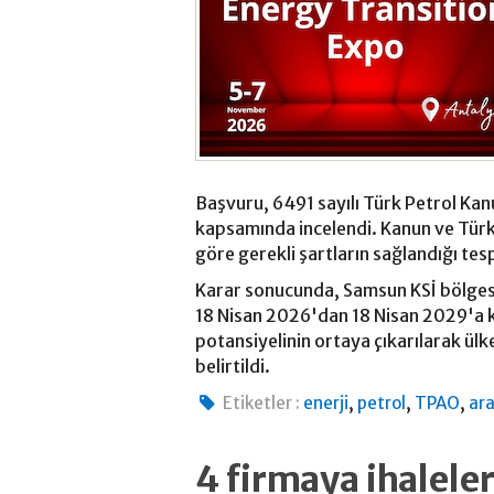
Başvuru, 6491 sayılı Türk Petrol Kan
kapsamında incelendi. Kanun ve Tür
göre gerekli şartların sağlandığı tesp
Karar sonucunda, Samsun KSİ bölgesi
18 Nisan 2026'dan 18 Nisan 2029'a k
potansiyelinin ortaya çıkarılarak ül
belirtildi.
,
,
,
Etiketler :
enerji
petrol
TPAO
ar
4 firmaya ihalele