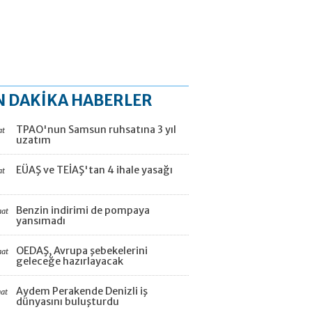
N DAKİKA HABERLER
TPAO'nun Samsun ruhsatına 3 yıl
at
uzatım
EÜAŞ ve TEİAŞ'tan 4 ihale yasağı
at
Benzin indirimi de pompaya
aat
yansımadı
OEDAŞ, Avrupa şebekelerini
aat
geleceğe hazırlayacak
Aydem Perakende Denizli iş
aat
dünyasını buluşturdu