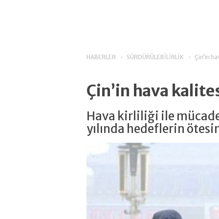
HABERLER
SÜRDÜRÜLEBİLİRLİK
Çin’in ha
Çin’in hava kalit
Hava kirliliği ile mücad
yılında hedeflerin ötesi