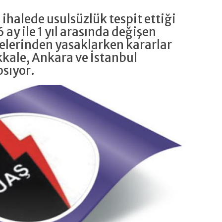
 ihalede usulsüzlük tespit ettiği
6 ay ile 1 yıl arasında değişen
elerinden yasaklarken kararlar
ale, Ankara ve İstanbul
psıyor.