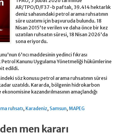
TPAO, 5 Şubat 2026 tarihinde
AR/TPO/D/F37-b paftalı, 39.414 hektarlık
deniz sahasındaki petrol arama ruhsatının
süre uzatımı için başvuruda bulundu. 18
Nisan 2015'te verilen ve daha önce bir kez
uzatılan ruhsatın süresi, 18 Nisan 2026'da
sona eriyordu.
unu'nun 6'ncı maddesinin yedinci fıkrası
k Petrol Kanunu Uygulama Yönetmeliği hükümlerine
it edildi.
ndeki söz konusu petrol arama ruhsatının süresi
adar uzatıldı. Kararda, bölgenin hidrokarbon
ke ekonomisine kazandırılmasının amaçlandığı
,
,
,
ama ruhsatı
Karadeniz
Samsun
MAPEG
rden men kararı