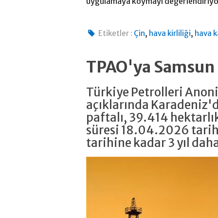
uygulamaya koymayı değerlendiriyo
,
,
Etiketler :
Çin
hava kirliliği
hava k
TPAO'ya Samsun a
Türkiye Petrolleri Anon
açıklarında Karadeniz'
paftalı, 39.414 hektarlı
süresi 18.04.2026 tari
tarihine kadar 3 yıl dah