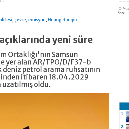
r.
14 s
önce
,
,
,
alitesi
çevre
emisyon
Huang Runqiu
çıklarında yeni süre
im Ortaklığı'nın Samsun
de yer alan AR/TPO/D/F37-b
k deniz petrol arama ruhsatının
hinden itibaren 18.04.2029
a uzatılmış oldu.
1.
2.