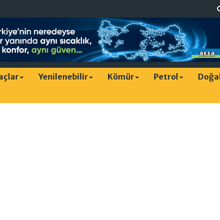
raçlar
Yenilenebilir
Kömür
Petrol
Doğa