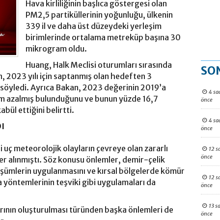
Hava kirliliğinin başlıca göstergesi olan
PM2,5 partiküllerinin yoğunluğu, ülkenin
339 il ve daha üst düzeydeki yerleşim
birimlerinde ortalama metreküp başına 30
mikrogram oldu.
Huang, Halk Meclisi oturumları sırasında
SO
, 2023 yılı için saptanmış olan hedeften 3
öyledi. Ayrıca Bakan, 2023 değerinin 2019’a
4 sa
m azalmış bulunduğunu ve bunun yüzde 16,7
önce
bül ettiğini belirtti.
4 sa
I
önce
ri uç meteorolojik olayların çevreye olan zararlı
12 s
önce
er alınmıştı. Söz konusu önlemler, demir-çelik
şümlerin uygulanmasını ve kırsal bölgelerde kömür
12 s
a yöntemlerinin teşviki gibi uygulamaları da
önce
13 s
rının oluşturulması türünden başka önlemleri de
önce