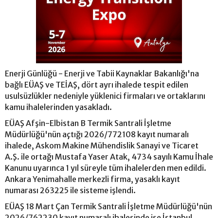
Enerji Günlüğü - Enerji ve Tabii Kaynaklar Bakanlığı'na
bağlı EÜAŞ ve TEİAŞ, dört ayrı ihalede tespit edilen
usulsüzlükler nedeniyle yüklenici firmaları ve ortaklarını
kamu ihalelerinden yasakladı.
EÜAŞ Afşin-Elbistan B Termik Santrali İşletme
Müdürlüğü'nün açtığı 2026/772108 kayıt numaralı
ihalede, Askom Makine Mühendislik Sanayi ve Ticaret
A.Ş. ile ortağı Mustafa Yaser Atak, 4734 sayılı Kamu İhale
Kanunu uyarınca 1 yıl süreyle tüm ihalelerden men edildi.
Ankara Yenimahalle merkezli firma, yasaklı kayıt
numarası 263225 ile sisteme işlendi.
EÜAŞ 18 Mart Çan Termik Santrali İşletme Müdürlüğü'nün
2026/762230 kayıt numaralı ihalesinde ise İstanbul