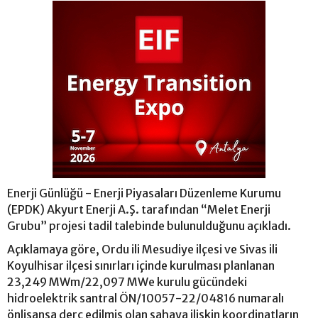
Enerji Günlüğü - Enerji Piyasaları Düzenleme Kurumu
(EPDK) Akyurt Enerji A.Ş. tarafından “Melet Enerji
Grubu” projesi tadil talebinde bulunulduğunu açıkladı.
Açıklamaya göre, Ordu ili Mesudiye ilçesi ve Sivas ili
Koyulhisar ilçesi sınırları içinde kurulması planlanan
23,249 MWm/22,097 MWe kurulu gücündeki
hidroelektrik santral ÖN/10057-22/04816 numaralı
önlisansa derç edilmiş olan sahaya ilişkin koordinatların