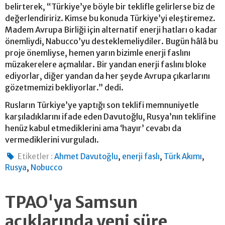
belirterek, “Türkiye’ye böyle bir teklifle gelirlerse biz de
değerlendiririz. Kimse bu konuda Türkiye’yi eleştiremez.
Madem Avrupa Birliği için alternatif enerji hatları o kadar
önemliydi, Nabucco’yu desteklemeliydiler. Bugün hâlâ bu
proje önemliyse, hemen yarın bizimle enerji faslını
müzakerelere açmalılar. Bir yandan enerji faslını bloke
ediyorlar, diğer yandan da her şeyde Avrupa çıkarlarını
gözetmemizi bekliyorlar.” dedi.
Rusların Türkiye’ye yaptığı son teklifi memnuniyetle
karşıladıklarını ifade eden Davutoğlu, Rusya’nın teklifine
henüz kabul etmediklerini ama ‘hayır’ cevabı da
vermediklerini vurguladı.
,
,
,
Etiketler :
Ahmet Davutoğlu
enerji faslı
Türk Akımı
,
Rusya
Nobucco
TPAO'ya Samsun
açıklarında yeni süre