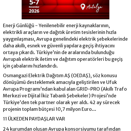
Enerji Günlüğü - Yenilenebilir enerji kaynaklarının,
elektrikli araçların ve dağıtık üretim tesislerinin hızla
yaygınlaşması, Avrupa genelindeki elektrik şebekelerinde
daha akıllı, esnek ve güvenli yapılara geçiş ihtiyacını
ortaya çıkardı. Türkiye’nin de aralarında bulunduğu
Avrupalı elektrik iletim ve dağıtım operatörleri bu geçiş
için çabalarını hızlandırdı.
Osmangazi Elektrik Dağıtım AŞ (OEDAŞ), söz konusu
dönüşümü desteklemek amacıyla geliştirilen ve Ufuk
Avrupa Programı’ndan kabul alan GRID-PRO (Akıllı Trafo
Merkezi ve Dijital İkiz Tabanlı Şebekeler) Projesi’nde
Türkiye’den tek partner olarak yer aldı. 42 ay sürecek
projenin toplam bütçesi 10,7 milyon Euro...
11 ÜLKEDEN PAYDAŞLAR VAR
24 kurumdan oluşan Avrupa konsorsiyumu tarafından