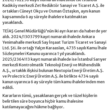
Kadıköy merkezli Zet Redüktör Sanayi ve Ticaret A.Ş. ile
ortakları Cüneyt Okçu ve Osman Öztaşkın, aynı kanun
kapsamında 6 ay süreyle ihalelere katılmaktan
yasaklandı.
TEİAŞ Genel Müdürlüğü'nün iki ayrı kararı da haberde yer
aldı. 2024/1303799 kayıt numaralı ihalede Ankara
Yenimahalle merkezli Say İnşaat Turizm Ticaret ve Sanayi
Ltd. Şti. ile ortağı Yalçın Karaaslan, 4735 sayılı Kamu İhale
Sözleşmeleri Kanunu uyarınca 1 yıl yasaklandı.
2025/2364113 kayıt numaralı ihalede ise İstanbul Sarıyer
merkezli Kontrolmatik Teknoloji Enerji ve Mühendislik
A.Ş., ortaklık ilişkisi bulunan Nextopia Enerji Üretim A.Ş.
ve Prolectric Enerji Üretim A.Ş. ile birlikte 4734 sayılı
kanun uyarınca 6 ay süreyle tüm kamu ihalelerinden men
edildi.
Kararların tümü, yasaklanan gerçek ve tüzel kişilerin
belirtilen süre boyunca hiçbir kamu ihalesine
katılamayacağını hükme bağlıyor.