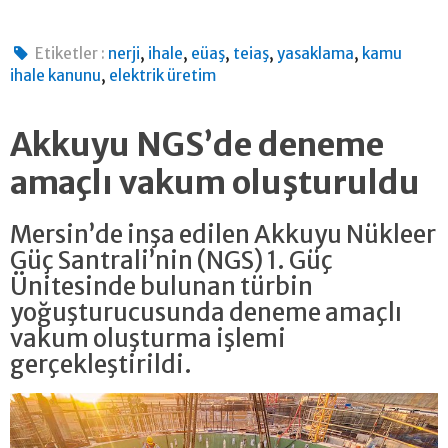
,
,
,
,
,
Etiketler :
nerji
ihale
eüaş
teiaş
yasaklama
kamu
,
ihale kanunu
elektrik üretim
Akkuyu NGS’de deneme
amaçlı vakum oluşturuldu
Mersin’de inşa edilen Akkuyu Nükleer
Güç Santrali’nin (NGS) 1. Güç
Ünitesinde bulunan türbin
yoğuşturucusunda deneme amaçlı
vakum oluşturma işlemi
gerçekleştirildi.