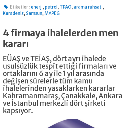
,
,
,
,
Etiketler :
enerji
petrol
TPAO
arama ruhsatı
,
,
Karadeniz
Samsun
MAPEG
4 firmaya ihalelerden men
kararı
EÜAŞ ve TEİAŞ, dört ayrı ihalede
usulsüzlük tespit ettiği firmaları ve
ortaklarını 6 ay ile 1 yıl arasında
değişen sürelerle tüm kamu
ihalelerinden yasaklarken kararlar
Kahramanmaraş, Çanakkale, Ankara
ve İstanbul merkezli dört şirketi
kapsıyor.