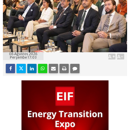
06 Ağustos 2026
A+
A-
Perşembe 17:03