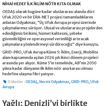
NİHAİ HEDEF İLK İKLİM NÖTR KITA OLMAK
OEDAŞ olarak bugüne kadar uluslararası alanda dört
Ufuk 2020 ve bir ERA-NET projesi tamamladıklarını
anlatan Odyakmaz, “Üç Ufuk Avrupa projesi üzerinde
çalışmalarımız sürüyor. Ulusal ve uluslararası projelerden
edindiğimiz birikimi; hizmet kalitesini, şebeke
güvenilirliğini ve operasyonel verimliliği artıracak
çalışmalara yönlendirmeyi sürdüreceğiz” diye konuştu.
GRID-PRO, Ufuk Avrupa Küme 5: İklim, Enerji, Mobilite
alanı kapsamında açılan 2026 yılı ikinci dönem projeleri
arasında yer alıyor. Küme 5’in temelinde, AB’nin 2050
yılına kadar dünyanın ilk iklim nötr ana karası olması
hedefine ulaşma fikri yatıyor.
,
,
,
Etiketler :
OEDAŞ
Necmi Odyakmaz
GRID-PRO
Ufuk
Avrupa
Yağlı: Denizli’yi birlikte