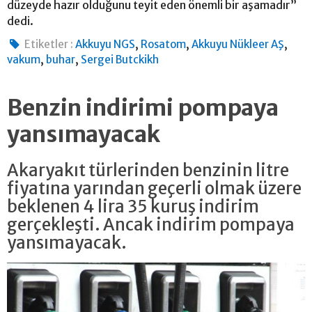
düzeyde hazır olduğunu teyit eden önemli bir aşamadır”
dedi.
,
,
,
Etiketler :
Akkuyu NGS
Rosatom
Akkuyu Nükleer AŞ
,
,
vakum
buhar
Sergei Butckikh
Benzin indirimi pompaya
yansımayacak
Akaryakıt türlerinden benzinin litre
fiyatına yarından geçerli olmak üzere
beklenen 4 lira 35 kuruş indirim
gerçekleşti. Ancak indirim pompaya
yansımayacak.