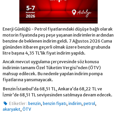
Enerji Günlüğü - Petrol fiyatlarındaki düşüşe bağlı olarak
motorin fiyatında peş peşe yaşanan indirimlerin ardından
benzine de beklenen indirim geldi. 7 Ağustos 2026 Cuma
gününden itibaren geçerli olmak üzere benzin grubunda
litre başına 4,35 TL’lik fiyat indirim yapıldı.
Ancak mevcut uygulama çerçevesinde söz konusu
indirimin tamamı Özel Tüketim Vergisi’nden (ÖTV)
mahsup edilecek. Bu nedenle yapılan indirim pompa
fiyatlarına yansımayacak.
Benzin İstanbul’da 68,51 TL, Ankara’da 68,22 TL ve
İzmir’de 68,51 TL seviyesinden satılmaya devam edecek.
,
,
,
,
Etiketler :
benzin
benzin fiyatı
indirim
petrol
,
akaryakıt
ÖTV