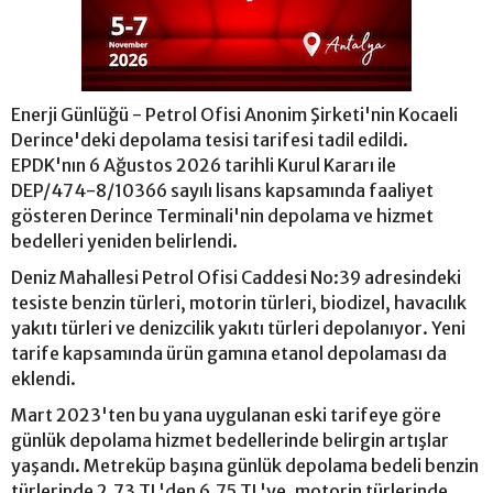
Enerji Günlüğü - Petrol Ofisi Anonim Şirketi'nin Kocaeli
Derince'deki depolama tesisi tarifesi tadil edildi.
EPDK'nın 6 Ağustos 2026 tarihli Kurul Kararı ile
DEP/474-8/10366 sayılı lisans kapsamında faaliyet
gösteren Derince Terminali'nin depolama ve hizmet
bedelleri yeniden belirlendi.
Deniz Mahallesi Petrol Ofisi Caddesi No:39 adresindeki
tesiste benzin türleri, motorin türleri, biodizel, havacılık
yakıtı türleri ve denizcilik yakıtı türleri depolanıyor. Yeni
tarife kapsamında ürün gamına etanol depolaması da
eklendi.
Mart 2023'ten bu yana uygulanan eski tarifeye göre
günlük depolama hizmet bedellerinde belirgin artışlar
yaşandı. Metreküp başına günlük depolama bedeli benzin
türlerinde 2,73 TL'den 6,75 TL'ye, motorin türlerinde