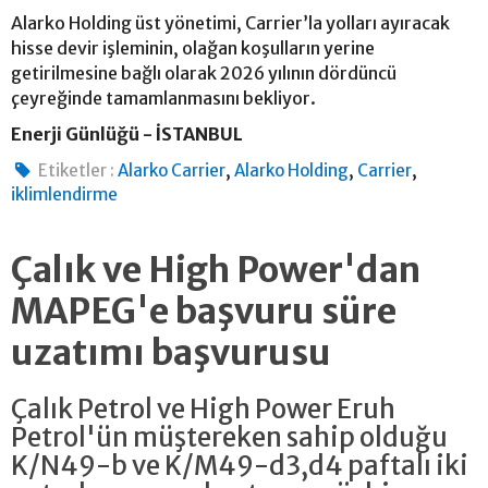
Alarko Holding üst yönetimi, Carrier’la yolları ayıracak
hisse devir işleminin, olağan koşulların yerine
getirilmesine bağlı olarak 2026 yılının dördüncü
çeyreğinde tamamlanmasını bekliyor.
Enerji Günlüğü - İSTANBUL
,
,
,
Etiketler :
Alarko Carrier
Alarko Holding
Carrier
iklimlendirme
Çalık ve High Power'dan
MAPEG'e başvuru süre
uzatımı başvurusu
Çalık Petrol ve High Power Eruh
Petrol'ün müştereken sahip olduğu
K/N49-b ve K/M49-d3,d4 paftalı iki