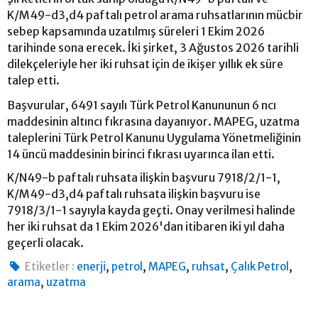
K/M49-d3,d4 paftalı petrol arama ruhsatlarının mücbir
sebep kapsamında uzatılmış süreleri 1 Ekim 2026
tarihinde sona erecek. İki şirket, 3 Ağustos 2026 tarihli
dilekçeleriyle her iki ruhsat için de ikişer yıllık ek süre
talep etti.
Başvurular, 6491 sayılı Türk Petrol Kanununun 6 ncı
maddesinin altıncı fıkrasına dayanıyor. MAPEG, uzatma
taleplerini Türk Petrol Kanunu Uygulama Yönetmeliğinin
14 üncü maddesinin birinci fıkrası uyarınca ilan etti.
K/N49-b paftalı ruhsata ilişkin başvuru 7918/2/1-1,
K/M49-d3,d4 paftalı ruhsata ilişkin başvuru ise
7918/3/1-1 sayıyla kayda geçti. Onay verilmesi halinde
her iki ruhsat da 1 Ekim 2026'dan itibaren iki yıl daha
geçerli olacak.
,
,
,
,
,
Etiketler :
enerji
petrol
MAPEG
ruhsat
Çalık Petrol
,
arama
uzatma