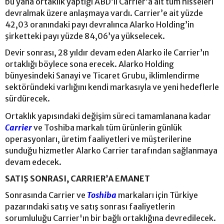
bu yana ortaklık yaptığı ABD’li Carrier’a ait tüm hisseleri
devralmak üzere anlaşmaya vardı. Carrier’e ait yüzde
42,03 oranındaki payı devralınca Alarko Holding’in
şirketteki payı yüzde 84,06’ya yükselecek.
Devir sonrası, 28 yıldır devam eden Alarko ile Carrier’ın
ortaklığı böylece sona erecek. Alarko Holding
bünyesindeki Sanayi ve Ticaret Grubu, iklimlendirme
sektöründeki varlığını kendi markasıyla ve yeni hedeflerle
sürdürecek.
Ortaklık yapısındaki değişim süreci tamamlanana kadar
Carrier
ve Toshiba markalı tüm ürünlerin günlük
operasyonları, üretim faaliyetleri ve müşterilerine
sunduğu hizmetler Alarko Carrier tarafından sağlanmaya
devam edecek.
SATIŞ SONRASI, CARRIER’A EMANET
Sonrasında Carrier ve
Toshiba
markaları için Türkiye
pazarındaki satış ve satış sonrası faaliyetlerin
sorumluluğu Carrier'ın bir bağlı ortaklığına devredilecek.