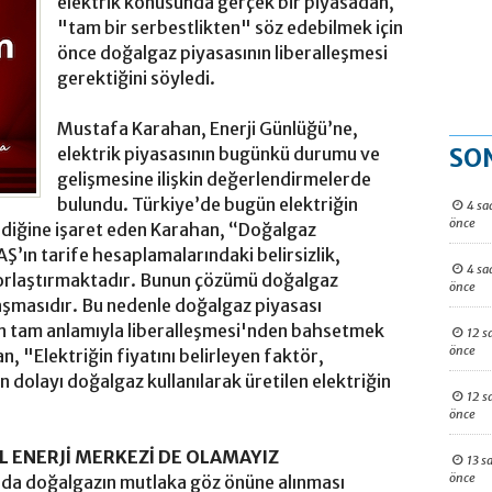
elektrik konusunda gerçek bir piyasadan,
"tam bir serbestlikten" söz edebilmek için
önce doğalgaz piyasasının liberalleşmesi
gerektiğini söyledi.
Mustafa Karahan, Enerji Günlüğü’ne,
SO
elektrik piyasasının bugünkü durumu ve
gelişmesine ilişkin değerlendirmelerde
bulundu. Türkiye’de bugün elektriğin
4 sa
önce
ildiğine işaret eden Karahan, “Doğalgaz
Ş’ın tarife hesaplamalarındaki belirsizlik,
4 sa
orlaştırmaktadır. Bunun çözümü doğalgaz
önce
laşmasıdır. Bu nedenle doğalgaz piyasası
nın tam anlamıyla liberalleşmesi'nden bahsetmek
12 s
önce
 "Elektriğin fiyatını belirleyen faktör,
dolayı doğalgaz kullanılarak üretilen elektriğin
12 s
önce
L ENERJİ MERKEZİ DE OLAMAYIZ
13 s
önce
nda doğalgazın mutlaka göz önüne alınması