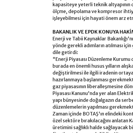
kapasiteye yeterli teknik altyapının
ölçme, depolama ve kompresor ihtiyacı
işleyebilmesi için hayati önem arz e
BAKANLIK VE EPDK KONUYA HAK
Enerji ve Tabii Kaynaklar Bakanlığı'
yönde gerekli adımların atılması için
dile getirdi:
"Enerji Piyasası Düzenleme Kurumu d
burada en önemli husus yılların alışka
değiştirilmesi ile ilgili iradenin ort
hazırlanmaya başlanması gerekmekte
gaz piyasasının liberalleşmesine dön
Piyasası Kanunu'nda yer alan Elektrik
yapı bünyesinde doğalgazın da serbe
düzenlemelerin yapılması gerekmek
Zaman içinde BOTAŞ'ın elindeki kontr
özel sektöre bırakılacağını anlatan 
üretimini sağlıklı halde sağlayacak 