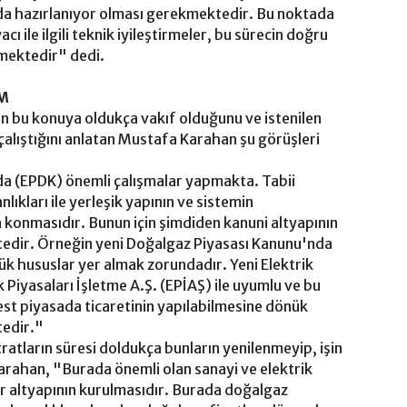
 da hazırlanıyor olması gerekmektedir. Bu noktada
 ile ilgili teknik iyileştirmeler, bu sürecin doğru
tmektedir" dedi.
İM
nın bu konuya oldukça vakıf olduğunu ve istenilen
 çalıştığını anlatan Mustafa Karahan şu görüşleri
a (EPDK) önemli çalışmalar yapmakta. Tabii
nlıkları ile yerleşik yapının ve sistemin
aya konmasıdır. Bunun için şimdiden kanuni altyapının
dir. Örneğin yeni Doğalgaz Piyasası Kanunu'nda
ük hususlar yer almak zorundadır. Yeni Elektrik
 Piyasaları İşletme A.Ş. (EPİAŞ) ile uyumlu ve bu
st piyasada ticaretinin yapılabilmesine dönük
tedir."
atların süresi doldukça bunların yenilenmeyip, işin
Karahan, "Burada önemli olan sanayi ve elektrik
bir altyapının kurulmasıdır. Burada doğalgaz