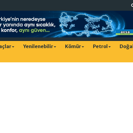
raçlar
Yenilenebilir
Kömür
Petrol
Doğa