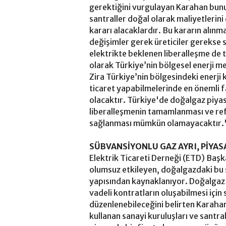
gerektiğini vurgulayan Karahan bunu
santraller doğal olarak maliyetleri
kararı alacaklardır. Bu kararın alınm
değişimler gerek üreticiler gerekse s
elektrikte beklenen liberalleşme de 
olarak Türkiye’nin bölgesel enerji m
Zira Türkiye’nin bölgesindeki enerji k
ticaret yapabilmelerinde en önemli f
olacaktır. Türkiye'de doğalgaz piyas
liberalleşmenin tamamlanması ve refe
sağlanması mümkün olamayacaktır.
SÜBVANSİYONLU GAZ AYRI, PİYAS
Elektrik Ticareti Derneği (ETD) Baş
olumsuz etkileyen, doğalgazdaki bu 
yapısından kaynaklanıyor. Doğalgaz 
vadeli kontratların oluşabilmesi içi
düzenlenebileceğini belirten Karah
kullanan sanayi kuruluşları ve santra