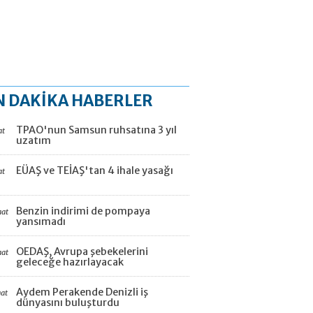
N DAKİKA HABERLER
TPAO'nun Samsun ruhsatına 3 yıl
at
uzatım
EÜAŞ ve TEİAŞ'tan 4 ihale yasağı
at
Benzin indirimi de pompaya
aat
yansımadı
OEDAŞ, Avrupa şebekelerini
aat
geleceğe hazırlayacak
Aydem Perakende Denizli iş
aat
dünyasını buluşturdu