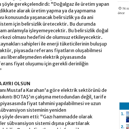
 şöyle gerekçelendirdi: "Doğalgaz ile üretim yapan
14 s
ni dikkate alarak üretim yapma ya da yapmama
önce
ası konusunda yaşanacak belirsizlik ya da ani
istem için belirsizlik üretecektir. Bu durumda
tam anlamıyla işleyemeyecektir. Bu belirsizlik doğal
erkezi olması hedefini de olumsuz etkileyecektir.
aynakları sahipleri ile enerji tüketicilerinin buluşup
aktör, piyasada referans fiyatların oluşabilmesi
ası liberalleşmeden elektrik piyasasında
rans fiyat oluşumu için gerekli derinliğin
"
A AYRI OLSUN
kanı Mustafa Karahan'a göre elektrik sektörünü de
sıkıntı BOTAŞ'ın çalışma metodundan değil, tarife
piyasasında fiyat tahmini yapılabilmesi ve uzun
n sübvansiyon sisteminin yeniden
1.
an şöyle devam etti: "Gazı hammadde olarak
ller sübvansiyon sistemi dışına çıkartılarak
2.