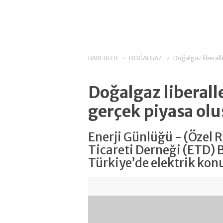
HABERLER
DOĞALGAZ
Doğalgaz liberal
Doğalgaz liberall
gerçek piyasa ol
Enerji Günlüğü - (Özel 
Ticareti Derneği (ETD)
Türkiye’de elektrik kon