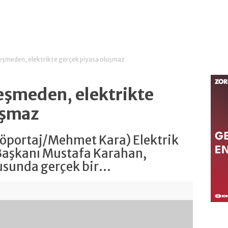
leşmeden, elektrikte gerçek piyasa oluşmaz
eşmeden, elektrikte
uşmaz
Röportaj/Mehmet Kara) Elektrik
 Başkanı Mustafa Karahan,
usunda gerçek bir...