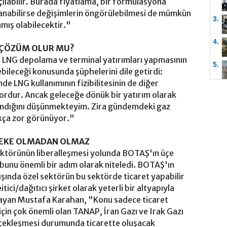
ılabilir. Burada fiyatlama, bir formülasyona
klanabilirse değişimlerin öngörülebilmesi de mümkün
3.
nmış olabilecektir."
4.
İ ÇÖZÜM OLUR MU?
n LNG depolama ve terminal yatırımları yapmasının
5.
ileceği konusunda şüphelerini dile getirdi:
de LNG kullanımının fizibilitesinin de diğer
zordur. Ancak geleceğe dönük bir yatırım olarak
alındığını düşünmekteyim. Zira gündemdeki gaz
ukça zor görünüyor."
EBEKE OLMADAN OLMAZ
ktörünün liberalleşmesi yolunda BOTAŞ'ın üçe
 bunu önemli bir adım olarak niteledi. BOTAŞ'ın
 dışında özel sektörün bu sektörde ticaret yapabilir
tici/dağıtıcı şirket olarak yeterli bir altyapıyla
ayan Mustafa Karahan, "Konu sadece ticaret
için çok önemli olan TANAP, İran Gazı ve Irak Gazı
erçekleşmesi durumunda ticarette oluşacak