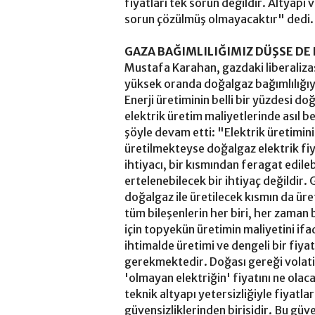
fiyatları tek sorun değildir. Altyapı
sorun çözülmüş olmayacaktır" dedi.
GAZA BAĞIMLILIĞIMIZ DÜŞSE DE
Mustafa Karahan, gazdaki liberalizas
yüksek oranda doğalgaz bağımlılığıyl
Enerji üretiminin belli bir yüzdesi
elektrik üretim maliyetlerinde asıl 
şöyle devam etti: "Elektrik üretimin
üretilmekteyse doğalgaz elektrik fiya
ihtiyacı, bir kısmından feragat edileb
ertelenebilecek bir ihtiyaç değildir.
doğalgaz ile üretilecek kısmın da üre
tüm bileşenlerin her biri, her zaman b
için topyekün üretimin maliyetini if
ihtimalde üretimi ve dengeli bir fiyat
gerekmektedir. Doğası gereği volatil
'olmayan elektriğin' fiyatını ne ola
teknik altyapı yetersizliğiyle fiyatla
güvensizliklerinden birisidir. Bu güv