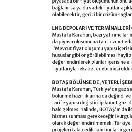
piyasada bir fiyat oluşumunun önü aç
bağlanırsa ya da vadeli fiyatlar açı
olabilecektir, geçici bir çözüm sağla
LNG DEPOLARI VE TERMİNALLER
Mustafa Karahan, bazı yatırımcıları
da piyasa oluşumuna tam hizmet edeb
"Mevcut fiyat oluşumu yapısı içerisin
hususlar gibi öngörülebilmesi hayli 
değerlendirilerek planlar içerisine 
fiyatlarıyla rekabet edebilmesi old
BOTAŞ BÖLÜNSE DE, YETERLİ Ş
Mustafa Karahan, Türkiye'de gaz se
bölünme hazırlıklarına da değindi ve
tarife yapısı değiştirilip konut gazı
hale gelmesi halinde, BOTAŞ'ın da ilei
hizmet sunması gerekeceğini vurgul
olarak değerlendirilmemeli. Türkiye 
projeleri takip edilirken bunların g