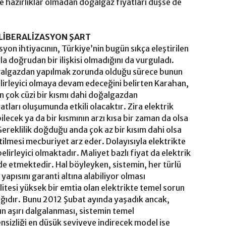
 ve hazırlıklar olmadan doğalgaz fiyatları düşse de
 LİBERALİZASYON ŞART
yon ihtiyacının, Türkiye’nin bugün sıkça eleştirilen
a doğrudan bir ilişkisi olmadığını da vurguladı.
 doğalgazdan yapılmak zorunda olduğu sürece bunun
belirleyici olmaya devam edeceğini belirten Karahan,
in çok cüzi bir kısmı dahi doğalgazdan
tları oluşumunda etkili olacaktır. Zira elektrik
ilecek ya da bir kısmının arzı kısa bir zaman da olsa
 Gereklilik doğduğu anda çok az bir kısım dahi olsa
tilmesi mecburiyet arz eder. Dolayısıyla elektrikte
elirleyici olmaktadır. Maliyet bazlı fiyat da elektrik
ade etmektedir. Hal böyleyken, sistemin, her türlü
 yapısını garanti altına alabiliyor olması
itesi yüksek bir emtia olan elektrikte temel sorun
cağıdır. Bunu 2012 Şubat ayında yaşadık ancak,
rın aşırı dalgalanması, sistemin temel
ensizliği en düşük seviyeye indirecek model ise