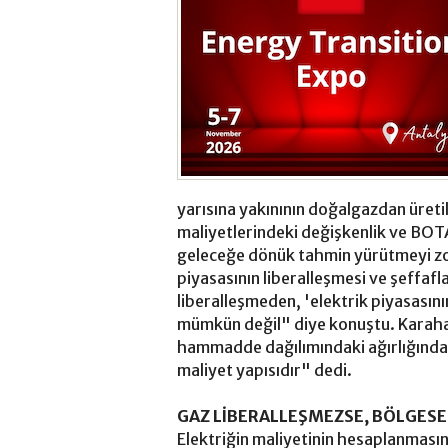
yarısına yakınının doğalgazdan üret
maliyetlerindeki değişkenlik ve BOTA
geleceğe dönük tahmin yürütmeyi z
piyasasının liberalleşmesi ve şeffaf
liberalleşmeden, 'elektrik piyasası
mümkün değil" diye konuştu. Karahan,
hammadde dağılımındaki ağırlığından 
maliyet yapısıdır" dedi.
GAZ LİBERALLEŞMEZSE, BÖLGESE
Elektriğin maliyetinin hesaplanması