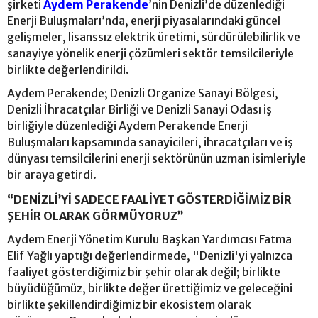
şirketi
Aydem Perakende
’nin Denizli’de düzenlediği
Enerji Buluşmaları’nda, enerji piyasalarındaki güncel
gelişmeler, lisanssız elektrik üretimi, sürdürülebilirlik ve
sanayiye yönelik enerji çözümleri sektör temsilcileriyle
birlikte değerlendirildi.
Aydem Perakende; Denizli Organize Sanayi Bölgesi,
Denizli İhracatçılar Birliği ve Denizli Sanayi Odası iş
birliğiyle düzenlediği Aydem Perakende Enerji
Buluşmaları kapsamında sanayicileri, ihracatçıları ve iş
dünyası temsilcilerini enerji sektörünün uzman isimleriyle
bir araya getirdi.
“DENİZLİ’Yİ SADECE FAALİYET GÖSTERDİĞİMİZ BİR
ŞEHİR OLARAK GÖRMÜYORUZ”
Aydem Enerji Yönetim Kurulu Başkan Yardımcısı Fatma
Elif Yağlı yaptığı değerlendirmede, "Denizli'yi yalnızca
faaliyet gösterdiğimiz bir şehir olarak değil; birlikte
büyüdüğümüz, birlikte değer ürettiğimiz ve geleceğini
birlikte şekillendirdiğimiz bir ekosistem olarak