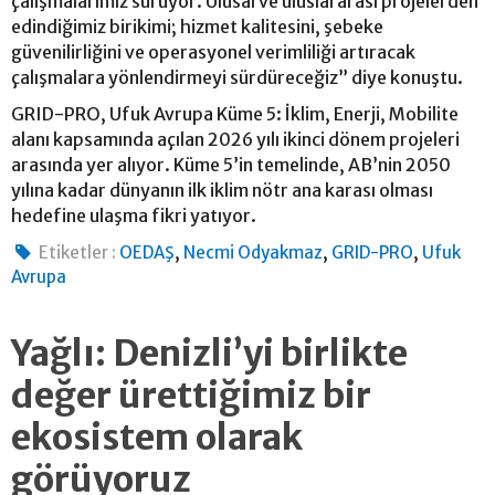
çalışmalarımız sürüyor. Ulusal ve uluslararası projelerden
edindiğimiz birikimi; hizmet kalitesini, şebeke
güvenilirliğini ve operasyonel verimliliği artıracak
çalışmalara yönlendirmeyi sürdüreceğiz” diye konuştu.
GRID-PRO, Ufuk Avrupa Küme 5: İklim, Enerji, Mobilite
alanı kapsamında açılan 2026 yılı ikinci dönem projeleri
arasında yer alıyor. Küme 5’in temelinde, AB’nin 2050
yılına kadar dünyanın ilk iklim nötr ana karası olması
hedefine ulaşma fikri yatıyor.
,
,
,
Etiketler :
OEDAŞ
Necmi Odyakmaz
GRID-PRO
Ufuk
Avrupa
Yağlı: Denizli’yi birlikte
değer ürettiğimiz bir
ekosistem olarak
görüyoruz