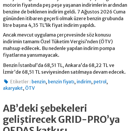
motorin fiyatında peş peşe yaşanan indirimlerin ardından
benzine de beklenen indirim geldi. 7 Ağustos 2026 Cuma
gününden itibaren geçerli olmak üzere benzin grubunda
litre başına 4,35 TL’lik fiyat indirim yapıldı.
Ancak mevcut uygulama çerçevesinde söz konusu
indirimin tamamı Özel Tüketim Vergisi’nden (ÖTV)
mahsup edilecek. Bu nedenle yapılan indirim pompa
fiyatlarına yansımayacak.
Benzin İstanbul’da 68,51 TL, Ankara’da 68,22 TL ve
İzmir’de 68,51 TL seviyesinden satılmaya devam edecek.
,
,
,
,
Etiketler :
benzin
benzin fiyatı
indirim
petrol
,
akaryakıt
ÖTV
AB’deki şebekeleri
geliştirecek GRID-PRO’ya
OEDAŞ katkısı