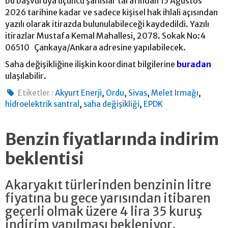
bu başvuruya üçüncü şahıslar tarafından 15 Ağustos
2026 tarihine kadar ve sadece kişisel hak ihlali açısından
yazılı olarak itirazda bulunulabileceği kaydedildi. Yazılı
itirazlar Mustafa Kemal Mahallesi, 2078. Sokak No:4
06510 Çankaya/Ankara adresine yapılabilecek.
Saha değişikliğine ilişkin koordinat bilgilerine
buradan
ulaşılabilir.
,
,
,
,
Etiketler :
Akyurt Enerji
Ordu
Sivas
Melet Irmağı
,
,
hidroelektrik santral
saha değişikliği
EPDK
Benzin fiyatlarında indirim
beklentisi
Akaryakıt türlerinden benzinin litre
fiyatına bu gece yarısından itibaren
geçerli olmak üzere 4 lira 35 kuruş
indirim yapılması bekleniyor.