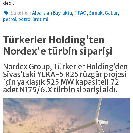
dedi.
,
,
,
,
Etiketler :
Alparslan Bayrakta
TPAO
Şırnak
Gabar
,
petrol
petrol üretimi
Türkerler Holding'ten
Nordex'e türbin siparişi
Nordex Group, Türkerler Holding’den
Sivas’taki YEKA-5 R25 rüzgâr projesi
için yaklaşık 525 MW kapasiteli 72
adet N175/6.X türbin siparişi aldı.