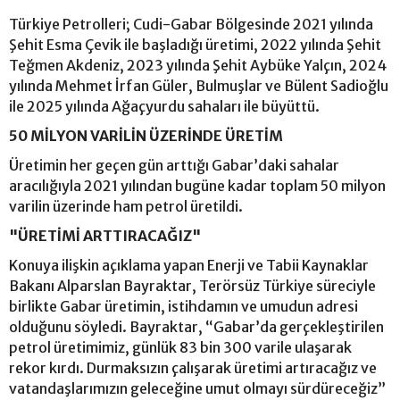
Türkiye Petrolleri; Cudi-Gabar Bölgesinde 2021 yılında
Şehit Esma Çevik ile başladığı üretimi, 2022 yılında Şehit
Teğmen Akdeniz, 2023 yılında Şehit Aybüke Yalçın, 2024
yılında Mehmet İrfan Güler, Bulmuşlar ve Bülent Sadioğlu
ile 2025 yılında Ağaçyurdu sahaları ile büyüttü.
50 MİLYON VARİLİN ÜZERİNDE ÜRETİM
Üretimin her geçen gün arttığı Gabar’daki sahalar
aracılığıyla 2021 yılından bugüne kadar toplam 50 milyon
varilin üzerinde ham petrol üretildi.
"ÜRETİMİ ARTTIRACAĞIZ"
Konuya ilişkin açıklama yapan Enerji ve Tabii Kaynaklar
Bakanı Alparslan Bayraktar, Terörsüz Türkiye süreciyle
birlikte Gabar üretimin, istihdamın ve umudun adresi
olduğunu söyledi. Bayraktar, “Gabar’da gerçekleştirilen
petrol üretimimiz, günlük 83 bin 300 varile ulaşarak
rekor kırdı. Durmaksızın çalışarak üretimi artıracağız ve
vatandaşlarımızın geleceğine umut olmayı sürdüreceğiz”