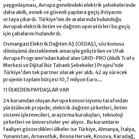
yaygınlaşması, Avrupa genelindeki elektrik şebekelerinde
daha akıllı, esnek ve güvenli yapılara geçiş ihtiyacını
ortaya çıkardı. Türkiye’nin de aralarında bulunduğu
Avrupalı elektrik iletim ve dağıtım operatörleri bu geçiş
için çabalarını hızlandırdı.
Osmangazi Elektrik Dağıtım AŞ (OEDAŞ), söz konusu
dönüşümü desteklemek amacıyla geliştirilen ve Ufuk
Avrupa Programı’ndan kabul alan GRID-PRO (Akıllı Trafo
Merkezi ve Dijital İkiz Tabanlı Şebekeler) Projesi’nde
Türkiye’den tek partner olarak yer aldı. 42 ay sürecek
projenin toplam bütçesi 10,7 milyon Euro...
11 ÜLKEDEN PAYDAŞLAR VAR
24 kurumdan oluşan Avrupa konsorsiyumu tarafından
yürütülecek projede; elektrik dağıtım şirketleri, iletim
sistemi işletmecileri, araştırma kuruluşları, teknoloji
şirketleri ve üniversiteler yer alıyor. Bu kurumların
faaliyet gösterdikleri ülkeler ise Türkiye, Almanya, İtalya,
Yunanistan, Arnavutluk, Bosna Hersek, Kosova, Karadağ,