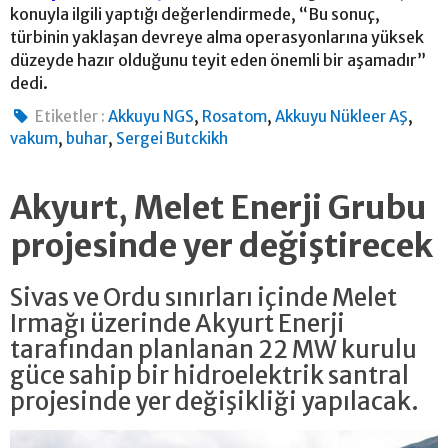
konuyla ilgili yaptığı değerlendirmede, “Bu sonuç,
türbinin yaklaşan devreye alma operasyonlarına yüksek
düzeyde hazır olduğunu teyit eden önemli bir aşamadır”
dedi.
,
,
,
Etiketler :
Akkuyu NGS
Rosatom
Akkuyu Nükleer AŞ
,
,
vakum
buhar
Sergei Butckikh
Akyurt, Melet Enerji Grubu
projesinde yer değiştirecek
Sivas ve Ordu sınırları içinde Melet
Irmağı üzerinde Akyurt Enerji
tarafından planlanan 22 MW kurulu
güce sahip bir hidroelektrik santral
projesinde yer değişikliği yapılacak.