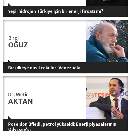
Yeşil hidrojen Türkiye için bir enerji fırsatı mı?
Birol
OĞUZ
Bir ülkeye nasıl çökülür: Venezuela
Dr. Metin
AKTAN
Poseidon üfledi, petrol yükseldi: Enerji piyasalarının
Odyssey’si