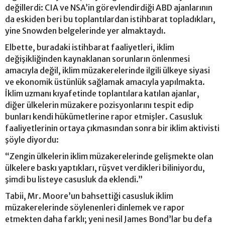
değillerdi: CIA ve NSA’in görevlendirdiği ABD ajanlarının
da eskiden beri bu toplantılardan istihbarat topladıkları,
yine Snowden belgelerinde yer almaktaydı.
Elbette, buradaki istihbarat faaliyetleri, iklim
değişikliğinden kaynaklanan sorunların önlenmesi
amacıyla değil, iklim müzakerelerinde ilgili ülkeye siyasi
ve ekonomik üstünlük sağlamak amacıyla yapılmakta.
İklim uzmanı kıyafetinde toplantılara katılan ajanlar,
diğer ülkelerin müzakere pozisyonlarını tespit edip
bunları kendi hükümetlerine rapor etmişler. Casusluk
faaliyetlerinin ortaya çıkmasından sonra bir iklim aktivisti
şöyle diyordu:
“Zengin ülkelerin iklim müzakerelerinde gelişmekte olan
ülkelere baskı yaptıkları, rüşvet verdikleri biliniyordu,
şimdi bu listeye casusluk da eklendi.”
Tabii, Mr. Moore’un bahsettiği casusluk iklim
müzakerelerinde söylenenleri dinlemek ve rapor
etmekten daha farklı; yeni nesil James Bond’lar bu defa