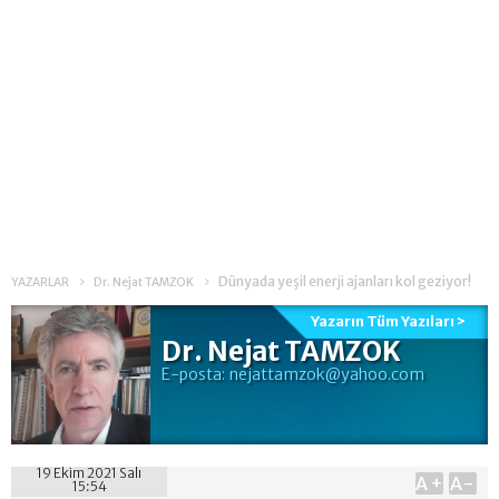
Dünyada yeşil enerji ajanları kol geziyor!
YAZARLAR
Dr. Nejat TAMZOK
Yazarın Tüm Yazıları >
Dr. Nejat TAMZOK
E-posta:
nejattamzok@yahoo.com
19 Ekim 2021 Salı
A+
A-
15:54