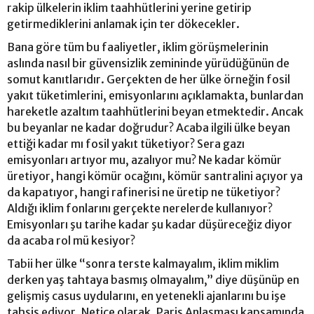
rakip ülkelerin iklim taahhütlerini yerine getirip
getirmediklerini anlamak için ter dökecekler.
Bana göre tüm bu faaliyetler, iklim görüşmelerinin
aslında nasıl bir güvensizlik zemininde yürüdüğünün de
somut kanıtlarıdır. Gerçekten de her ülke örneğin fosil
yakıt tüketimlerini, emisyonlarını açıklamakta, bunlardan
hareketle azaltım taahhütlerini beyan etmektedir. Ancak
bu beyanlar ne kadar doğrudur? Acaba ilgili ülke beyan
ettiği kadar mı fosil yakıt tüketiyor? Sera gazı
emisyonları artıyor mu, azalıyor mu? Ne kadar kömür
üretiyor, hangi kömür ocağını, kömür santralini açıyor ya
da kapatıyor, hangi rafinerisi ne üretip ne tüketiyor?
Aldığı iklim fonlarını gerçekte nerelerde kullanıyor?
Emisyonları şu tarihe kadar şu kadar düşüreceğiz diyor
da acaba rol mü kesiyor?
Tabii her ülke “sonra terste kalmayalım, iklim miklim
derken yaş tahtaya basmış olmayalım,” diye düşünüp en
gelişmiş casus uydularını, en yetenekli ajanlarını bu işe
tahsis ediyor. Netice olarak, Paris Anlaşması kapsamında