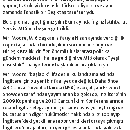
yapmıştı. Çok iyi derecede Türkçe biliyordu ve aynı
zamanda fanatik bir Beşiktaş taraftarıydı.
Bu diplomat, geçtiğimiz yılın Ekim ayında İngiliz İstihbarat
Servisi MI6’nın başına getirildi.
Mr. Moore, MI6 başkanı sıfatıyla Nisan ayında verdiği ilk
röportajlarından birinde, iklim sorununun dünya ve
Birleşik Krallık için "en önemli uluslararası politika
gündem maddesi" haline geldiğini ve MI6 olarak “yeşil
casusluk” faaliyetlerine başladıklarını açıklamıştı.
Mr. Moore “başladık” ifadesini kullandı ama aslında
İngiltere için bu yeni bir faaliyet de değildi. Daha önce
ABD Ulusal Güvenlik Dairesi (NSA) eski çalışanı Edward
Snowden tarafından yayımlanan belgelerde, İngiltere’nin
2009 Kopenhag ve 2010 Cancun İklim Konferanslarında
resmi İngiliz delegasyonu içerisine casus yerleştirdiği ve
bu casusların diğer hükümetler hakkında bilgi toplayıp
İngiltere’deki yetkililere rapor verdikleri ortaya çıkmıştı.
İngiltere’nin ajanları, bu yeni görev alanlarında yalnız da