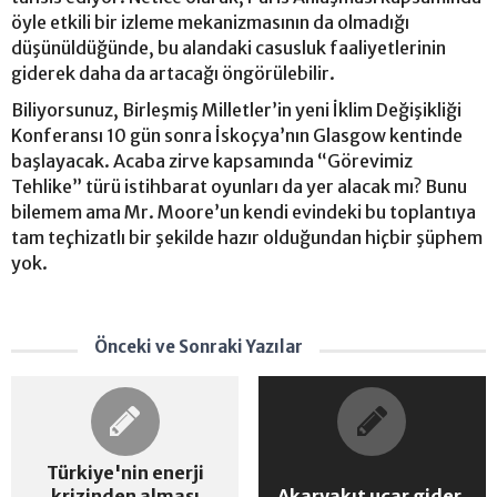
öyle etkili bir izleme mekanizmasının da olmadığı
düşünüldüğünde, bu alandaki casusluk faaliyetlerinin
giderek daha da artacağı öngörülebilir.
Biliyorsunuz, Birleşmiş Milletler’in yeni İklim Değişikliği
Konferansı 10 gün sonra İskoçya’nın Glasgow kentinde
başlayacak. Acaba zirve kapsamında “Görevimiz
Tehlike” türü istihbarat oyunları da yer alacak mı? Bunu
bilemem ama Mr. Moore’un kendi evindeki bu toplantıya
tam teçhizatlı bir şekilde hazır olduğundan hiçbir şüphem
yok.
Önceki ve Sonraki Yazılar
Türkiye'nin enerji
krizinden alması
Akaryakıt uçar gider,