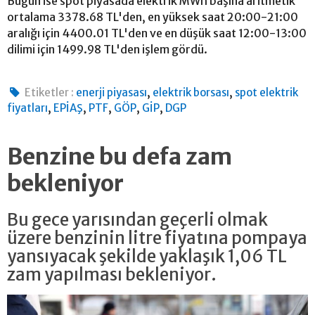
Bugün ise spot piyasada elektrik MWh başına aritmetik
ortalama 3378.68 TL'den, en yüksek saat 20:00-21:00
aralığı için 4400.01 TL'den ve en düşük saat 12:00-13:00
dilimi için 1499.98 TL'den işlem gördü.
,
,
Etiketler :
enerji piyasası
elektrik borsası
spot elektrik
,
,
,
,
,
fiyatları
EPİAŞ
PTF
GÖP
GİP
DGP
Benzine bu defa zam
bekleniyor
Bu gece yarısından geçerli olmak
üzere benzinin litre fiyatına pompaya
yansıyacak şekilde yaklaşık 1,06 TL
zam yapılması bekleniyor.