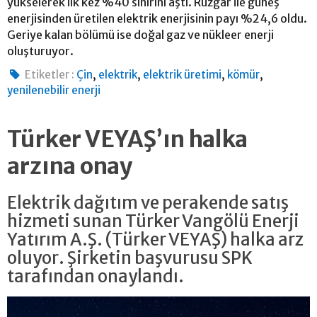
yükselerek ilk kez %40 sınırını aştı. Rüzgâr ile güneş
enerjisinden üretilen elektrik enerjisinin payı %24,6 oldu.
Geriye kalan bölümü ise doğal gaz ve nükleer enerji
oluşturuyor.
,
,
,
,
Etiketler :
Çin
elektrik
elektrik üretimi
kömür
yenilenebilir enerji
Türker VEYAŞ’ın halka
arzına onay
Elektrik dağıtım ve perakende satış
hizmeti sunan Türker Vangölü Enerji
Yatırım A.Ş. (Türker VEYAŞ) halka arz
oluyor. Şirketin başvurusu SPK
tarafından onaylandı.