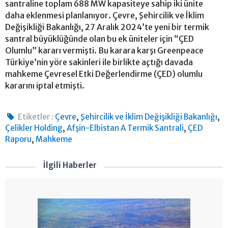
santraline toplam 688 MW kapasiteye sahip iki ünite
daha eklenmesi planlanıyor. Çevre, Şehircilik ve İklim
Değişikliği Bakanlığı, 27 Aralık 2024’te yeni bir termik
santral büyüklüğünde olan bu ek üniteler için “ÇED
Olumlu” kararı vermişti. Bu karara karşı Greenpeace
Türkiye’nin yöre sakinleri ile birlikte açtığı davada
mahkeme Çevresel Etki Değerlendirme (ÇED) olumlu
kararını iptal etmişti.
,
,
Etiketler :
Çevre
Şehircilik ve İklim Değişikliği Bakanlığı
,
,
Çelikler Holding
Afşin-Elbistan A Termik Santrali
ÇED
,
Raporu
Mahkeme
İlgili Haberler