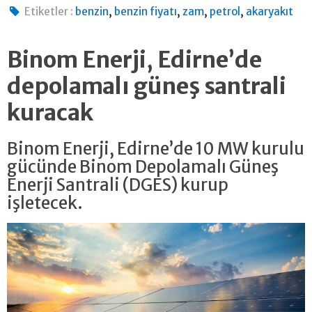
,
,
,
,
Etiketler :
benzin
benzin fiyatı
zam
petrol
akaryakıt
Binom Enerji, Edirne’de
depolamalı güneş santrali
kuracak
Binom Enerji, Edirne’de 10 MW kurulu
gücünde Binom Depolamalı Güneş
Enerji Santrali (DGES) kurup
işletecek.