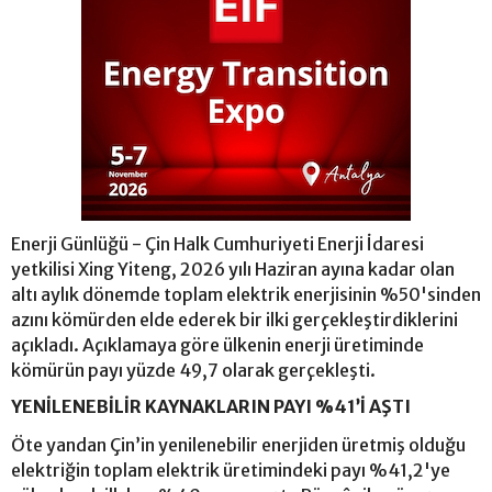
Enerji Günlüğü - Çin Halk Cumhuriyeti Enerji İdaresi
yetkilisi Xing Yiteng, 2026 yılı Haziran ayına kadar olan
altı aylık dönemde toplam elektrik enerjisinin %50'sinden
azını kömürden elde ederek bir ilki gerçekleştirdiklerini
açıkladı. Açıklamaya göre ülkenin enerji üretiminde
kömürün payı yüzde 49,7 olarak gerçekleşti.
YENİLENEBİLİR KAYNAKLARIN PAYI %41’İ AŞTI
Öte yandan Çin’in yenilenebilir enerjiden üretmiş olduğu
elektriğin toplam elektrik üretimindeki payı %41,2'ye