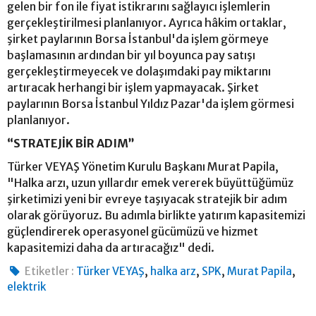
gelen bir fon ile fiyat istikrarını sağlayıcı işlemlerin
gerçekleştirilmesi planlanıyor. Ayrıca hâkim ortaklar,
şirket paylarının Borsa İstanbul'da işlem görmeye
başlamasının ardından bir yıl boyunca pay satışı
gerçekleştirmeyecek ve dolaşımdaki pay miktarını
artıracak herhangi bir işlem yapmayacak. Şirket
paylarının Borsa İstanbul Yıldız Pazar'da işlem görmesi
planlanıyor.
“STRATEJİK BİR ADIM”
Türker VEYAŞ Yönetim Kurulu Başkanı Murat Papila,
"Halka arzı, uzun yıllardır emek vererek büyüttüğümüz
şirketimizi yeni bir evreye taşıyacak stratejik bir adım
olarak görüyoruz. Bu adımla birlikte yatırım kapasitemizi
güçlendirerek operasyonel gücümüzü ve hizmet
kapasitemizi daha da artıracağız" dedi.
,
,
,
,
Etiketler :
Türker VEYAŞ
halka arz
SPK
Murat Papila
elektrik