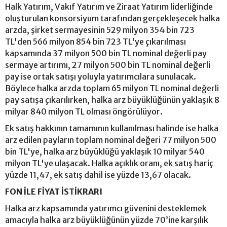
Halk Yatırım, Vakıf Yatırım ve Ziraat Yatırım liderliğinde
oluşturulan konsorsiyum tarafından gerçekleşecek halka
arzda, şirket sermayesinin 529 milyon 354 bin 723
TL'den 566 milyon 854 bin 723 TL'ye çıkarılması
kapsamında 37 milyon 500 bin TL nominal değerli pay
sermaye artırımı, 27 milyon 500 bin TL nominal değerli
pay ise ortak satışı yoluyla yatırımcılara sunulacak.
Böylece halka arzda toplam 65 milyon TL nominal değerli
pay satışa çıkarılırken, halka arz büyüklüğünün yaklaşık 8
milyar 840 milyon TL olması öngörülüyor.
Ek satış hakkının tamamının kullanılması halinde ise halka
arz edilen payların toplam nominal değeri 77 milyon 500
bin TL'ye, halka arz büyüklüğü yaklaşık 10 milyar 540
milyon TL'ye ulaşacak. Halka açıklık oranı, ek satış hariç
yüzde 11,47, ek satış dahil ise yüzde 13,67 olacak.
FON İLE FİYAT İSTİKRARI
Halka arz kapsamında yatırımcı güvenini desteklemek
amacıyla halka arz büyüklüğünün yüzde 70’ine karşılık