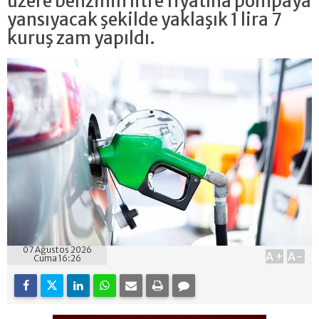
üzere benzinin litre fiyatına pompaya
yansıyacak şekilde yaklaşık 1 lira 7
kuruş zam yapıldı.
07 Ağustos 2026
A+
A-
Cuma 16:26