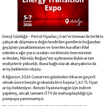
Enerji Günlüğü - Petrol fiyatları, İran'ın Umman ile birlikte
çalışarak düşmanca değerlendirilen gemilerin boğazdan
geçişinin yasaklanmasını ve önerilen kuralları ihlal
edenlere ağır para cezaları verilmesini önermesinin
ardından, Hürmüz Boğazı'nın açılmasına ilişkin artan
endişelerle yükseldi. Buna bağlı olarak akaryakıtta da
artış beklentisi oluştu.
8 Ağustos 2026 Cumartesi gününden itibaren geçerli
olmak üzere benzin grubunda litre başına 1,43 TL fiyat
artışı bekleniyor. Benzin fiyatına bugün için indirim
yapılmış, ancak tamamı ÖTV ile mahsuplaşıldığı için
pompaya yansımamıştı.