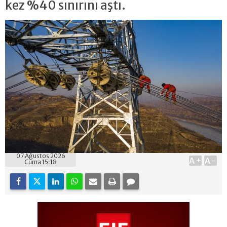
kez %40 sınırını aştı.
07 Ağustos 2026
A+
A-
Cuma 15:18