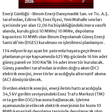
Enerji Günlüğü -Binom Enerji Danışmanlık San. ve Tic. A.Ş.
tarafından, Edirne İli, Enez İlçesi, Yeni Mahalle sınırları
içerisinde yer alan 12,06 ha büyüklüğündeki mera vasıflı
alanda, kurulu gücü 10 MWm/ 10 MWe, depolama
kapasitesi 10 MWh olan Binom Depolamalı Güneş Enerji
Santrali’nin (DGES) kurulması ve işletilmesi planlanıyor.
134 milyon lirayı aşan bir yatırımla hayata geçirilmesi
planlanan proje kapsamında 625 Wp gücünde 16 bin adet
güneş paneli ve 300 Kw’lik 34 adet invertör kurulacak.
Güneş panelleri tarafından üretilen doğru akım (DC)
elektrik enerjisi, invertörler aracılığıyla alternatif akıma
(AC) dönüştürülecek.
Üretilen elektrik enerjisi, enerji iletim hattı aracılığıyla
34,5 kV gerilim seviyesindeki Enez Trafo Merkezi (TM)
orta gerilim (OG) barasına bağlanacak. İşletme
aşamasında üretilecek elektrik enerjisinin bir kısmı 10
MWh kapasiteli depolama tesisinde depolanacak olup,