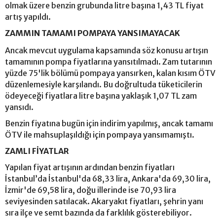
olmak üzere benzin grubunda litre başına 1,43 TL fiyat
artış yapıldı.
ZAMMIN TAMAMI POMPAYA YANSIMAYACAK
Ancak mevcut uygulama kapsamında söz konusu artışın
tamamının pompa fiyatlarına yansıtılmadı. Zam tutarının
yüzde 75'lik bölümü pompaya yansırken, kalan kısım ÖTV
düzenlemesiyle karşılandı. Bu doğrultuda tüketicilerin
ödeyeceği fiyatlara litre başına yaklaşık 1,07 TL zam
yansıdı.
Benzin fiyatına bugün için indirim yapılmış, ancak tamamı
ÖTV ile mahsuplaşıldığı için pompaya yansımamıştı.
ZAMLI FİYATLAR
Yapılan fiyat artışının ardından benzin fiyatları
İstanbul’da İstanbul'da 68,33 lira, Ankara'da 69,30 lira,
İzmir'de 69,58 lira, doğu illerinde ise 70,93 lira
seviyesinden satılacak. Akaryakıt fiyatları, şehrin yanı
sıra ilçe ve semt bazında da farklılık gösterebiliyor.