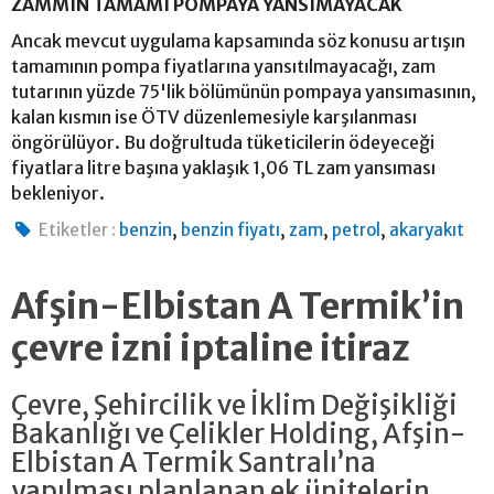
ZAMMIN TAMAMI POMPAYA YANSIMAYACAK
Ancak mevcut uygulama kapsamında söz konusu artışın
tamamının pompa fiyatlarına yansıtılmayacağı, zam
tutarının yüzde 75'lik bölümünün pompaya yansımasının,
kalan kısmın ise ÖTV düzenlemesiyle karşılanması
öngörülüyor. Bu doğrultuda tüketicilerin ödeyeceği
fiyatlara litre başına yaklaşık 1,06 TL zam yansıması
bekleniyor.
,
,
,
,
Etiketler :
benzin
benzin fiyatı
zam
petrol
akaryakıt
Afşin-Elbistan A Termik’in
çevre izni iptaline itiraz
Çevre, Şehircilik ve İklim Değişikliği
Bakanlığı ve Çelikler Holding, Afşin-
Elbistan A Termik Santralı’na
yapılması planlanan ek ünitelerin