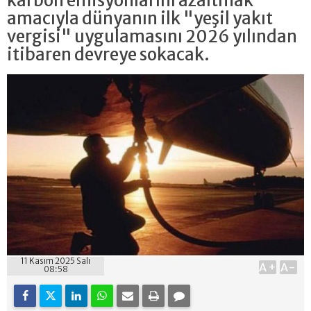
karbon emisyonlarını azaltmak
amacıyla dünyanın ilk "yeşil yakıt
vergisi" uygulamasını 2026 yılından
itibaren devreye sokacak.
11 Kasım 2025 Salı
A+
A-
08:58