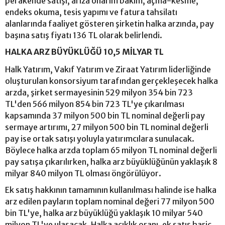
perakende satışı, arıza onarım bakım, açma-kesme,
endeks okuma, tesis yapımı ve fatura tahsilatı
alanlarında faaliyet gösteren şirketin halka arzında, pay
başına satış fiyatı 136 TL olarak belirlendi.
HALKA ARZ BÜYÜKLÜĞÜ 10,5 MİLYAR TL
Halk Yatırım, Vakıf Yatırım ve Ziraat Yatırım liderliğinde
oluşturulan konsorsiyum tarafından gerçekleşecek halka
arzda, şirket sermayesinin 529 milyon 354 bin 723
TL'den 566 milyon 854 bin 723 TL'ye çıkarılması
kapsamında 37 milyon 500 bin TL nominal değerli pay
sermaye artırımı, 27 milyon 500 bin TL nominal değerli
pay ise ortak satışı yoluyla yatırımcılara sunulacak.
Böylece halka arzda toplam 65 milyon TL nominal değerli
pay satışa çıkarılırken, halka arz büyüklüğünün yaklaşık 8
milyar 840 milyon TL olması öngörülüyor.
Ek satış hakkının tamamının kullanılması halinde ise halka
arz edilen payların toplam nominal değeri 77 milyon 500
bin TL'ye, halka arz büyüklüğü yaklaşık 10 milyar 540
milyon TL'ye ulaşacak. Halka açıklık oranı, ek satış hariç