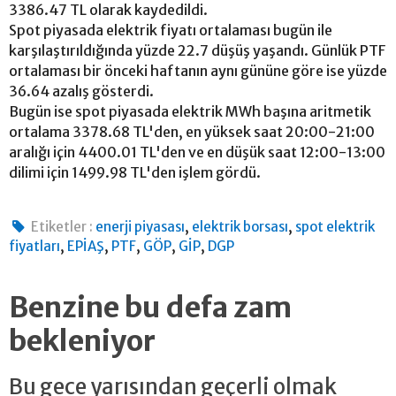
3386.47 TL olarak kaydedildi.
Spot piyasada elektrik fiyatı ortalaması bugün ile
karşılaştırıldığında yüzde 22.7 düşüş yaşandı. Günlük PTF
ortalaması bir önceki haftanın aynı gününe göre ise yüzde
36.64 azalış gösterdi.
Bugün ise spot piyasada elektrik MWh başına aritmetik
ortalama 3378.68 TL'den, en yüksek saat 20:00-21:00
aralığı için 4400.01 TL'den ve en düşük saat 12:00-13:00
dilimi için 1499.98 TL'den işlem gördü.
,
,
Etiketler :
enerji piyasası
elektrik borsası
spot elektrik
,
,
,
,
,
fiyatları
EPİAŞ
PTF
GÖP
GİP
DGP
Benzine bu defa zam
bekleniyor
Bu gece yarısından geçerli olmak