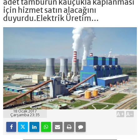
adet tamburun kauçukla kaplanması
için hizmet satın alacağını
duyurdu.Elektrik Üretim...
18 Ocak 2017
A+
A-
Çarşamba 23:35