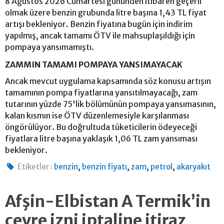
8 Ağustos 2026 Cumartesi gününden itibaren geçerli
olmak üzere benzin grubunda litre başına 1,43 TL fiyat
artışı bekleniyor. Benzin fiyatına bugün için indirim
yapılmış, ancak tamamı ÖTV ile mahsuplaşıldığı için
pompaya yansımamıştı.
ZAMMIN TAMAMI POMPAYA YANSIMAYACAK
Ancak mevcut uygulama kapsamında söz konusu artışın
tamamının pompa fiyatlarına yansıtılmayacağı, zam
tutarının yüzde 75'lik bölümünün pompaya yansımasının,
kalan kısmın ise ÖTV düzenlemesiyle karşılanması
öngörülüyor. Bu doğrultuda tüketicilerin ödeyeceği
fiyatlara litre başına yaklaşık 1,06 TL zam yansıması
bekleniyor.
,
,
,
,
Etiketler :
benzin
benzin fiyatı
zam
petrol
akaryakıt
Afşin-Elbistan A Termik’in
çevre izni iptaline itiraz