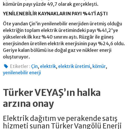
kömürün payı yüzde 49,7 olarak gerçekleşti.
YENİLENEBİLİR KAYNAKLARIN PAYI %41’İ AŞTI
Öte yandan Çin’in yenilenebilir enerjiden üretmiş olduğu
elektriğin toplam elektrik üretimindeki payı %41,2'ye
yükselerek ilk kez %40 sınırını aştı. Rüzgâr ile güneş
enerjisinden üretilen elektrik enerjisinin payı %24,6 oldu.
Geriye kalan bölümü ise doğal gaz ve nükleer enerji
oluşturuyor.
,
,
,
,
Etiketler :
Çin
elektrik
elektrik üretimi
kömür
yenilenebilir enerji
Türker VEYAŞ’ın halka
arzına onay
Elektrik dağıtım ve perakende satış
hizmeti sunan Türker Vangölü Enerji