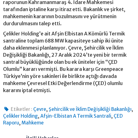
raporunun Kahramanmaraş 4. İdare Mahkemesi
tarafından iptaline karşı itiraz etti. Bakanlık ve şirket,
mahkemenin kararının bozulmasını ve yürütmenin
durdurulmasını talep etti.
Çelikler Holding’e ait Afşin Elbistan A Kömürlü Termik
santraline toplam 688 MW kapasiteye sahip iki ünite
daha eklenmesi planlanıyor. Çevre, Şehircilik ve İklim
Değişikliği Bakanlığı, 27 Aralık 2024’te yeni bir termik
santral büyüklüğünde olan bu ek üniteler için “ÇED
Olumlu” kararı vermişti. Bu karara karşı Greenpeace
Türkiye’nin yöre sakinleri ile birlikte açtığı davada
mahkeme Çevresel Etki Değerlendirme (ÇED) olumlu
kararını iptal etmişti.
,
,
Etiketler :
Çevre
Şehircilik ve İklim Değişikliği Bakanlığı
,
,
Çelikler Holding
Afşin-Elbistan A Termik Santrali
ÇED
,
Raporu
Mahkeme