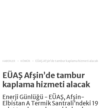
EÜAŞ Afşin’de tambur kaplama hizmeti alacak
HABERLER
KÖMÜR
EÜAŞ Afşin’de tambur
kaplama hizmeti alacak
Enerji Günlüğü - EÜAŞ, Afşin-
Elbistan A Termik Santrali’ndeki 19