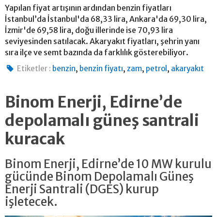
Yapılan fiyat artışının ardından benzin fiyatları
İstanbul’da İstanbul'da 68,33 lira, Ankara'da 69,30 lira,
İzmir'de 69,58 lira, doğu illerinde ise 70,93 lira
seviyesinden satılacak. Akaryakıt fiyatları, şehrin yanı
sıra ilçe ve semt bazında da farklılık gösterebiliyor.
,
,
,
,
Etiketler :
benzin
benzin fiyatı
zam
petrol
akaryakıt
Binom Enerji, Edirne’de
depolamalı güneş santrali
kuracak
Binom Enerji, Edirne’de 10 MW kurulu
gücünde Binom Depolamalı Güneş
Enerji Santrali (DGES) kurup
işletecek.