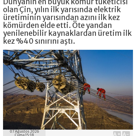
Dünyanın en büyük kömür tüketicisi
olan Çin, yılın ilk yarısında elektrik
üretiminin yarısından azını ilk kez
kömürden elde etti. Öte yandan
yenilenebilir kaynaklardan üretim ilk
kez %40 sınırını aştı.
07 Ağustos 2026
A+
A-
Cuma 15:18