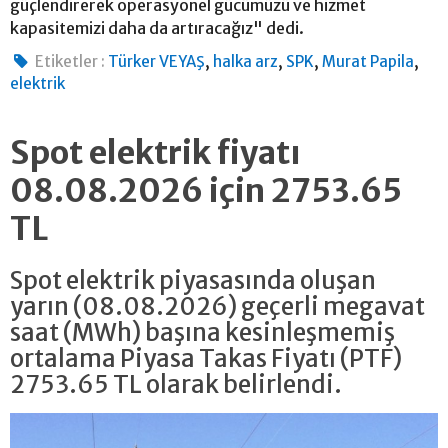
güçlendirerek operasyonel gücümüzü ve hizmet
kapasitemizi daha da artıracağız" dedi.
,
,
,
,
Etiketler :
Türker VEYAŞ
halka arz
SPK
Murat Papila
elektrik
Spot elektrik fiyatı
08.08.2026 için 2753.65
TL
Spot elektrik piyasasında oluşan
yarın (08.08.2026) geçerli megavat
saat (MWh) başına kesinleşmemiş
ortalama Piyasa Takas Fiyatı (PTF)
2753.65 TL olarak belirlendi.