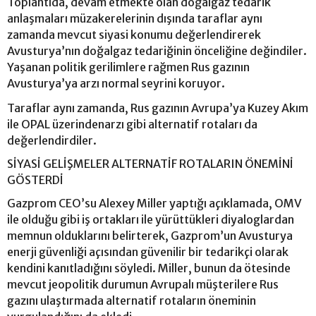
Toplantıda, devam etmekte olan doğalgaz tedarik
anlaşmaları müzakerelerinin dışında taraflar aynı
zamanda mevcut siyasi konumu değerlendirerek
Avusturya’nın doğalgaz tedariğinin önceliğine değindiler.
Yaşanan politik gerilimlere rağmen Rus gazının
Avusturya’ya arzı normal seyrini koruyor.
Taraflar aynı zamanda, Rus gazının Avrupa’ya Kuzey Akım
ile OPAL üzerindenarzı gibi alternatif rotaları da
değerlendirdiler.
SİYASİ GELİŞMELER ALTERNATİF ROTALARIN ÖNEMİNİ
GÖSTERDİ
Gazprom CEO’su Alexey Miller yaptığı açıklamada, OMV
ile olduğu gibi iş ortakları ile yürüttükleri diyaloglardan
memnun olduklarını belirterek, Gazprom’un Avusturya
enerji güvenliği açısından güvenilir bir tedarikçi olarak
kendini kanıtladığını söyledi. Miller, bunun da ötesinde
mevcut jeopolitik durumun Avrupalı müşterilere Rus
gazını ulaştırmada alternatif rotaların öneminin