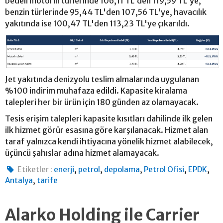
bedeli motorin türlerinde 106,11 TL'den 119,59 TL'ye,
benzin türlerinde 95,44 TL'den 107,56 TL'ye, havacılık
yakıtında ise 100,47 TL'den 113,23 TL'ye çıkarıldı.
Jet yakıtında denizyolu teslim almalarında uygulanan
%100 indirim muhafaza edildi. Kapasite kiralama
talepleri her bir ürün için 180 günden az olamayacak.
Tesis erişim talepleri kapasite kısıtları dahilinde ilk gelen
ilk hizmet görür esasına göre karşılanacak. Hizmet alan
taraf yalnızca kendi ihtiyacına yönelik hizmet alabilecek,
üçüncü şahıslar adına hizmet alamayacak.
,
,
,
,
,
Etiketler :
enerji
petrol
depolama
Petrol Ofisi
EPDK
,
Antalya
tarife
Alarko Holding ile Carrier