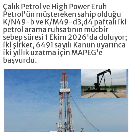
Çalık Petrol ve High Power Eruh
Petrol'ün müştereken sahip olduğu
K/N49-b ve K/M49-d3,d4 paftalı iki
petrol arama ruhsatının mücbir
sebep süresi 1 Ekim 2026'da doluyor;
iki şirket, 6491 sayılı Kanun uyarınca
iki yıllık uzatma için MAPEG'e
başvurdu.