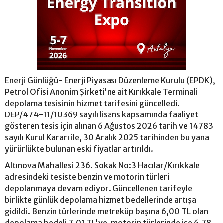
Enerji Günlüğü- Enerji Piyasası Düzenleme Kurulu (EPDK),
Petrol Ofisi Anonim Şirketi'ne ait Kırıkkale Terminali
depolama tesisinin hizmet tarifesini güncelledi.
DEP/474-11/10369 sayılı lisans kapsamında faaliyet
gösteren tesis için alınan 6 Ağustos 2026 tarih ve 14783
sayılı Kurul Kararı ile, 30 Aralık 2025 tarihinden bu yana
yürürlükte bulunan eski fiyatlar artırıldı.
Altınova Mahallesi 236. Sokak No:3 Hacılar/Kırıkkale
adresindeki tesiste benzin ve motorin türleri
depolanmaya devam ediyor. Güncellenen tarifeyle
birlikte günlük depolama hizmet bedellerinde artışa
gidildi. Benzin türlerinde metreküp başına 6,00 TL olan
depolama bedeli 7,01 TL'ye, motorin türlerinde ise 6,78