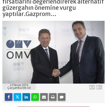
fırsatlarını değerlendirerek alternatif
güzergahın önemine vurgu
yaptılar.Gazprom...
23 Nisan 2014
A+
A-
Çarşamba 08:40