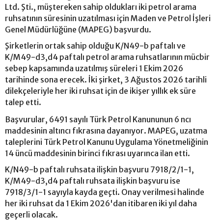
Ltd. Şti., müştereken sahip oldukları iki petrol arama
ruhsatının süresinin uzatılması için Maden ve Petrol İşleri
Genel Müdürlüğüne (MAPEG) başvurdu.
Şirketlerin ortak sahip olduğu K/N49-b paftalı ve
K/M49-d3,d4 paftalı petrol arama ruhsatlarının mücbir
sebep kapsamında uzatılmış süreleri 1 Ekim 2026
tarihinde sona erecek. İki şirket, 3 Ağustos 2026 tarihli
dilekçeleriyle her iki ruhsat için de ikişer yıllık ek süre
talep etti.
Başvurular, 6491 sayılı Türk Petrol Kanununun 6 ncı
maddesinin altıncı fıkrasına dayanıyor. MAPEG, uzatma
taleplerini Türk Petrol Kanunu Uygulama Yönetmeliğinin
14 üncü maddesinin birinci fıkrası uyarınca ilan etti.
K/N49-b paftalı ruhsata ilişkin başvuru 7918/2/1-1,
K/M49-d3,d4 paftalı ruhsata ilişkin başvuru ise
7918/3/1-1 sayıyla kayda geçti. Onay verilmesi halinde
her iki ruhsat da 1 Ekim 2026'dan itibaren iki yıl daha
geçerli olacak.