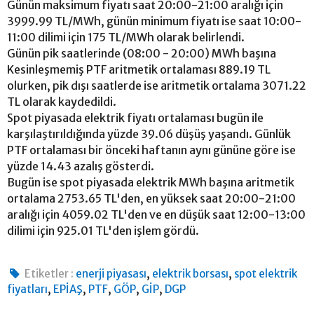
Günün maksimum fiyatı saat 20:00-21:00 aralığı için
3999.99 TL/MWh, günün minimum fiyatı ise saat 10:00-
11:00 dilimi için 175 TL/MWh olarak belirlendi.
Günün pik saatlerinde (08:00 - 20:00) MWh başına
Kesinleşmemiş PTF aritmetik ortalaması 889.19 TL
olurken, pik dışı saatlerde ise aritmetik ortalama 3071.22
TL olarak kaydedildi.
Spot piyasada elektrik fiyatı ortalaması bugün ile
karşılaştırıldığında yüzde 39.06 düşüş yaşandı. Günlük
PTF ortalaması bir önceki haftanın aynı gününe göre ise
yüzde 14.43 azalış gösterdi.
Bugün ise spot piyasada elektrik MWh başına aritmetik
ortalama 2753.65 TL'den, en yüksek saat 20:00-21:00
aralığı için 4059.02 TL'den ve en düşük saat 12:00-13:00
dilimi için 925.01 TL'den işlem gördü.
,
,
Etiketler :
enerji piyasası
elektrik borsası
spot elektrik
,
,
,
,
,
fiyatları
EPİAŞ
PTF
GÖP
GİP
DGP