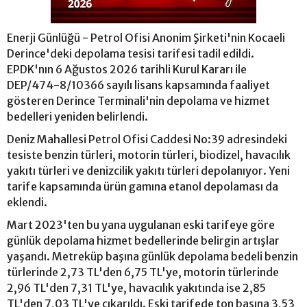
Enerji Günlüğü - Petrol Ofisi Anonim Şirketi'nin Kocaeli
Derince'deki depolama tesisi tarifesi tadil edildi.
EPDK'nın 6 Ağustos 2026 tarihli Kurul Kararı ile
DEP/474-8/10366 sayılı lisans kapsamında faaliyet
gösteren Derince Terminali'nin depolama ve hizmet
bedelleri yeniden belirlendi.
Deniz Mahallesi Petrol Ofisi Caddesi No:39 adresindeki
tesiste benzin türleri, motorin türleri, biodizel, havacılık
yakıtı türleri ve denizcilik yakıtı türleri depolanıyor. Yeni
tarife kapsamında ürün gamına etanol depolaması da
eklendi.
Mart 2023'ten bu yana uygulanan eski tarifeye göre
günlük depolama hizmet bedellerinde belirgin artışlar
yaşandı. Metreküp başına günlük depolama bedeli benzin
türlerinde 2,73 TL'den 6,75 TL'ye, motorin türlerinde
2,96 TL'den 7,31 TL'ye, havacılık yakıtında ise 2,85
TL'den 7,03 TL'ye çıkarıldı. Eski tarifede ton başına 3,53