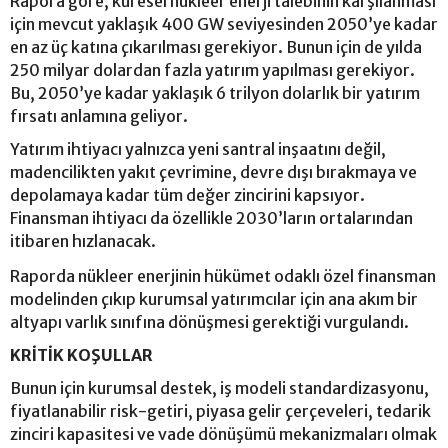
Rapora göre, küresel nükleer enerji talebinin karşılanması
için mevcut yaklaşık 400 GW seviyesinden 2050’ye kadar
en az üç katına çıkarılması gerekiyor. Bunun için de yılda
250 milyar dolardan fazla yatırım yapılması gerekiyor.
Bu, 2050’ye kadar yaklaşık 6 trilyon dolarlık bir yatırım
fırsatı anlamına geliyor.
Yatırım ihtiyacı yalnızca yeni santral inşaatını değil,
madencilikten yakıt çevrimine, devre dışı bırakmaya ve
depolamaya kadar tüm değer zincirini kapsıyor.
Finansman ihtiyacı da özellikle 2030’ların ortalarından
itibaren hızlanacak.
Raporda nükleer enerjinin hükümet odaklı özel finansman
modelinden çıkıp kurumsal yatırımcılar için ana akım bir
altyapı varlık sınıfına dönüşmesi gerektiği vurgulandı.
KRİTİK KOŞULLAR
Bunun için kurumsal destek, iş modeli standardizasyonu,
fiyatlanabilir risk-getiri, piyasa gelir çerçeveleri, tedarik
zinciri kapasitesi ve vade dönüşümü mekanizmaları olmak