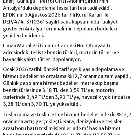
Enerji Günlüğü - Petrol Ofisi Anonim Şirketi'nin
Antalya'daki depolama tesisi tarifesi tadil edildi.
EPDK'nın 6 Ağustos 2026 tarihli Kurul Kararı ile
DEP/474-3/10361 sayılı lisans kapsamında faaliyet
gösteren Antalya Terminali'nin depolama bedelleri
yeniden belirlendi.
Liman Mahallesi Liman 2 Caddesi No:7 Konyaaltı
adresindeki tesiste benzin türleri, motorin türleri ve
havacılık yakıtı türleri depolanıyor.
Ocak 2026 tarihli önceki tarifeye kıyasla depolama ve
hizmet bedellerine ortalama %12,7 oranında zam yapıldı.
Günlük depolama hizmet bedelleri metreküp başına
benzin türlerinde 3,18 TL'den 3,59 TL'ye, motorin
türlerinde 3,49 TL'den 3,93 TL'ye, havacılık yakıtında ise
3,28 TL'den 3,70 TL'ye yükseltildi.
Teslim alma ve teslim etme hizmet bedellerinde de %12,7
oranında artış gerçekleşti. Kara, denizyolu ve tesisler
arası boru hattı teslim işlemlerinde m³ başına hizmet