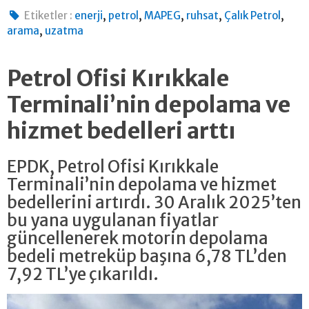
,
,
,
,
,
Etiketler :
enerji
petrol
MAPEG
ruhsat
Çalık Petrol
,
arama
uzatma
Petrol Ofisi Kırıkkale
Terminali’nin depolama ve
hizmet bedelleri arttı
EPDK, Petrol Ofisi Kırıkkale
Terminali’nin depolama ve hizmet
bedellerini artırdı. 30 Aralık 2025’ten
bu yana uygulanan fiyatlar
güncellenerek motorin depolama
bedeli metreküp başına 6,78 TL’den
7,92 TL’ye çıkarıldı.