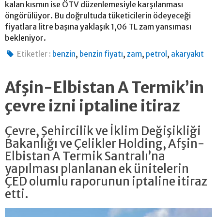
kalan kısmın ise ÖTV düzenlemesiyle karşılanması
öngörülüyor. Bu doğrultuda tüketicilerin ödeyeceği
fiyatlara litre başına yaklaşık 1,06 TL zam yansıması
bekleniyor.
,
,
,
,
Etiketler :
benzin
benzin fiyatı
zam
petrol
akaryakıt
Afşin-Elbistan A Termik’in
çevre izni iptaline itiraz
Çevre, Şehircilik ve İklim Değişikliği
Bakanlığı ve Çelikler Holding, Afşin-
Elbistan A Termik Santralı’na
yapılması planlanan ek ünitelerin
ÇED olumlu raporunun iptaline itiraz
etti.