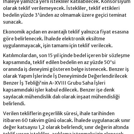
İhaleye yalnızca yerli istekliler katılabilecek. Konsorsiyum
olarak teklif verilemeyecek. İstekliler, teklif ettikleri
bedelin yüzde 3'ünden az olmamak üzere geçici teminat
sunacak.
Ekonomik açıdan en avantajlı teklif yalnızca fiyat esasına
göre belirlenecek. İhalede elektronik eksiltme
uygulanmayacak, işin tamamı için teklif verilecek.
Katılımcılardan, son 15 yıl içinde bedel içeren bir sözleşme
kapsamında, teklif edilen bedelin en az yüzde 50'si
oranında iş deneyimi gösteren belge istenecek. Benzer iş
olarak Yapım İşlerinde İş Deneyiminde Değerlendirilecek
Benzer İş Tebliği'nin A-XVIII Grubu Saha İşleri
kapsamındaki işler kabul edilecek. Benzer işe denk
sayılacak mühendislik dalı olarak inşaat mühendisliği
belirlendi.
Verilen tekliflerin geçerlilik süresi, ihale tarihinden
itibaren 60 takvim günü olacak. İhalede uygulanacak sınır
değer katsayısı 1,2 olarak belirlendi; sınır değerin altında
teklif veren istekliler, açıklama istenmeksizin elenecek.