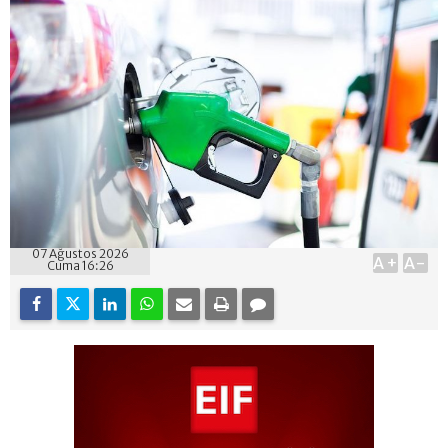
07 Ağustos 2026
A+
A-
Cuma 16:26