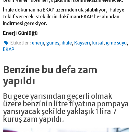
İhale dokümanına EKAP üzerinden ulaşılabiliyor, ihaleye
teklif verecek isteklilerin dokümanı EKAP hesabından
indirmesi gerekiyor.
Enerji Günlüğü
,
,
,
,
,
,
Etiketler :
enerji
güneş
ihale
Kayseri
kırsal
içme suyu
EKAP
Benzine bu defa zam
yapıldı
Bu gece yarısından geçerli olmak
üzere benzinin litre fiyatına pompaya
yansıyacak şekilde yaklaşık 1 lira 7
kuruş zam yapıldı.