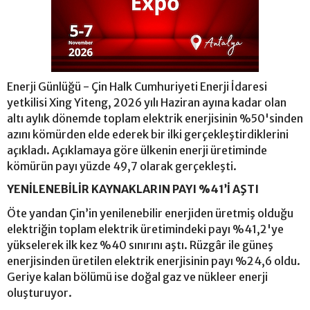
Enerji Günlüğü - Çin Halk Cumhuriyeti Enerji İdaresi
yetkilisi Xing Yiteng, 2026 yılı Haziran ayına kadar olan
altı aylık dönemde toplam elektrik enerjisinin %50'sinden
azını kömürden elde ederek bir ilki gerçekleştirdiklerini
açıkladı. Açıklamaya göre ülkenin enerji üretiminde
kömürün payı yüzde 49,7 olarak gerçekleşti.
YENİLENEBİLİR KAYNAKLARIN PAYI %41’İ AŞTI
Öte yandan Çin’in yenilenebilir enerjiden üretmiş olduğu
elektriğin toplam elektrik üretimindeki payı %41,2'ye
yükselerek ilk kez %40 sınırını aştı. Rüzgâr ile güneş
enerjisinden üretilen elektrik enerjisinin payı %24,6 oldu.
Geriye kalan bölümü ise doğal gaz ve nükleer enerji
oluşturuyor.