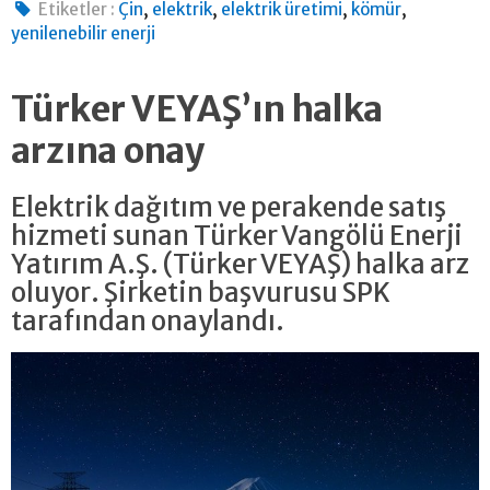
,
,
,
,
Etiketler :
Çin
elektrik
elektrik üretimi
kömür
yenilenebilir enerji
Türker VEYAŞ’ın halka
arzına onay
Elektrik dağıtım ve perakende satış
hizmeti sunan Türker Vangölü Enerji
Yatırım A.Ş. (Türker VEYAŞ) halka arz
oluyor. Şirketin başvurusu SPK
tarafından onaylandı.