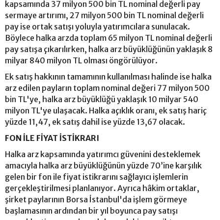
kapsamında 37 milyon 500 bin TL nominal değerli pay
sermaye artırımı, 27 milyon 500 bin TL nominal değerli
pay ise ortak satışı yoluyla yatırımcılara sunulacak.
Böylece halka arzda toplam 65 milyon TL nominal değerli
pay satışa çıkarılırken, halka arz büyüklüğünün yaklaşık 8
milyar 840 milyon TL olması öngörülüyor.
Ek satış hakkının tamamının kullanılması halinde ise halka
arz edilen payların toplam nominal değeri 77 milyon 500
bin TL'ye, halka arz büyüklüğü yaklaşık 10 milyar 540
milyon TL'ye ulaşacak. Halka açıklık oranı, ek satış hariç
yüzde 11,47, ek satış dahil ise yüzde 13,67 olacak.
FON İLE FİYAT İSTİKRARI
Halka arz kapsamında yatırımcı güvenini desteklemek
amacıyla halka arz büyüklüğünün yüzde 70’ine karşılık
gelen bir fon ile fiyat istikrarını sağlayıcı işlemlerin
gerçekleştirilmesi planlanıyor. Ayrıca hâkim ortaklar,
şirket paylarının Borsa İstanbul'da işlem görmeye
başlamasının ardından bir yıl boyunca pay satışı