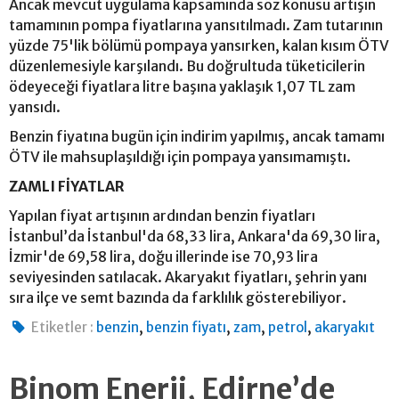
Ancak mevcut uygulama kapsamında söz konusu artışın
tamamının pompa fiyatlarına yansıtılmadı. Zam tutarının
yüzde 75'lik bölümü pompaya yansırken, kalan kısım ÖTV
düzenlemesiyle karşılandı. Bu doğrultuda tüketicilerin
ödeyeceği fiyatlara litre başına yaklaşık 1,07 TL zam
yansıdı.
Benzin fiyatına bugün için indirim yapılmış, ancak tamamı
ÖTV ile mahsuplaşıldığı için pompaya yansımamıştı.
ZAMLI FİYATLAR
Yapılan fiyat artışının ardından benzin fiyatları
İstanbul’da İstanbul'da 68,33 lira, Ankara'da 69,30 lira,
İzmir'de 69,58 lira, doğu illerinde ise 70,93 lira
seviyesinden satılacak. Akaryakıt fiyatları, şehrin yanı
sıra ilçe ve semt bazında da farklılık gösterebiliyor.
,
,
,
,
Etiketler :
benzin
benzin fiyatı
zam
petrol
akaryakıt
Binom Enerji, Edirne’de