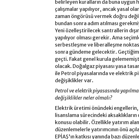
belirleyen kuralların da buna uygun 
çalışmalar yapılıyor, ancak yasal ola
zaman öngörüsü vermek doğru değil. B
bundan sonra adım atılması gerekmiy
Yeni özelleştirilecek santrallerin dış
yapılıyor olması gerekir. Ama seçi
serbestleşme ve liberalleşme noktas
sonra gündeme gelecektir. Geçtiğim
geçti. Fakat genel kurula gelememiş
olacak. Doğalgaz piyasası yasa tasar
ile Petrol piyasalarında ve elektrik
değişiklikler var.
Petrol ve elektrik piyasasında yapılmas
değişiklikler neler olmalı?
Elektrik üretimi önündeki engellerin, 
lisanslama sürecindeki aksaklıkları
konusu olabilir. Özellikle yatırım ala
düzenlemelerle yatırımcının önü açılab
EPİAŞ'ın katkısı yanında bazı düzenl