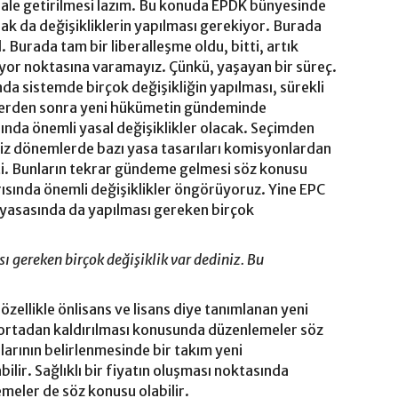
hale getirilmesi lazım. Bu konuda EPDK bünyesinde
rak da değişikliklerin yapılması gerekiyor. Burada
urada tam bir liberalleşme oldu, bitti, artık
or noktasına varamayız. Çünkü, yaşayan bir süreç.
ında sistemde birçok değişikliğin yapılması, sürekli
mlerden sonra yeni hükümetin gündeminde
ında önemli yasal değişiklikler olacak. Seçimden
iz dönemlerde bazı yasa tasarıları komisyonlardan
ti. Bunların tekrar gündeme gelmesi söz konusu
ısında önemli değişiklikler öngörüyoruz. Yine EPC
 piyasasında da yapılması gereken birçok
ı gereken birçok değişiklik var dediniz. Bu
özellikle önlisans ve lisans diye tanımlanan yeni
n ortadan kaldırılması konusunda düzenlemeler söz
nlarının belirlenmesinde bir takım yeni
ilir. Sağlıklı bir fiyatın oluşması noktasında
emeler de söz konusu olabilir.