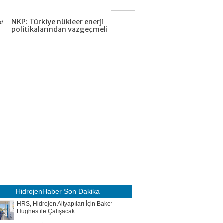
NKP: Türkiye nükleer enerji
at
politikalarından vazgeçmeli
HidrojenHaber
Son Dakika
HRS, Hidrojen Altyapıları İçin Baker
Hughes ile Çalışacak