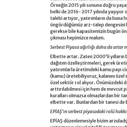
Örneğin 2015 yılı sonuna doğru yaş
belki de 2016- 2017 yılında yaşıyor o
talebi artıyor, yatırımların da buna 
öngördüğümüz arz-talep dengesini b
gerekse bile kapasitemizin bugün 
çıkması hepimizce malum.
Serbest Piyasa ağırlığı daha da artar 
Elbette artar. Zaten 2000'li yılları
dağıtım özelleştirmeleri, gerek üret
yatırımlarla üretimdeki kamu payı ci
(kamu) üretebiliyoruz, kalanını öze
özel sektör rol alıyor. Önümüzdeki
arttırılabilmesi için hem de mevcut p
kuralları olmazsa olmazlardan bir ta
elbette var. Bunlardan bir tanesi de
EPİAŞ’ın serbest piyasadaki rolü hakkı
EPİAŞ düzenlemesiyle bizim arzuladığ