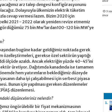
önce
ayacağımız arz talep dengesi konfigürasyonunu
lacağız. Dolayısıyla ülkemizin elektrik tüketim
5 sa
önce
hızla cevap vermesi lazım. Bizim 2020 için
elki 2021 - 2022 olarak yeniden revize etmemiz
öngördüğümüz 75 bin Mw’lardan100-120 bin MW’ye
mı?
n başından bugüne kadar geldiğimiz noktada gerek
im özelleştirmeleri, gerekse özel sektörün yaptığı
ddi ölçüde azaldı. Ancak elektriğin yüzde 40-45’ini
l sektör üretiyor. Dağıtımda kanadında ise tamamen
 dönemde hem yatırımların beklediğimiz düzeyde
iyasanın daha iyi çalışabilmesi için serbest piyasa
nesi. Bunun için yapılması gereken düzenlemeler
 EPİAŞ düzenlemesi.
ndaki düşünceleriniz nelerdir?
1.
ımız öngörülebilir bir fiyat mekanizmasının