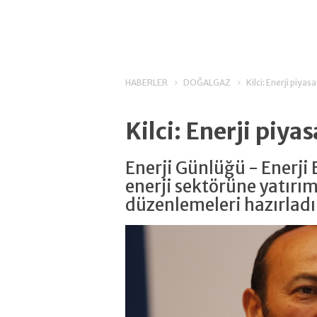
HABERLER
DOĞALGAZ
Kilci: Enerji piyas
Kilci: Enerji piya
Enerji Günlüğü - Enerji 
enerji sektörüne yatırım
düzenlemeleri hazırladık