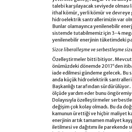
talebi karşılayacak seviyede olması l
ithal kömür, yerli kömür ve devreye g
hidroelektrik santrallerimizin var olm
Bunlar olamayınca yenilenebilir enerj
sistemde tutabilmemiz için 3-4 megav
yenilenebilir enerjinin tüketimdeki pa
Sizce liberalleşme ve serbestleşme s
Özelleştirmeler bitti bitiyor. Mevcu
önümüzdeki dönemde 2017'den itibar
iade edilmesi gündeme gelecek. Bu sa
anda küçük hidroelektirik santralleri
Başkanlığı tarafından sürdürülüyor. B
ölçüde yardım eder bunu öngöremiyo
Dolayısıyla özelleştirmeler serbestl
değişim çok kolay olmadı. Bu da do
kamunun ürettiği ve hiçbir maliyet ka
enerjinin artık tamamen maliyet kaygı
iletilmesi ve dağıtımı ile parekende