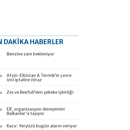
N DAKİKA HABERLER
Benzine zam bekleniyor
Afşin-Elbistan A Termik’in çevre
at
izni iptaline itiraz
Zes ve Beefull’den şebeke işbirliği
at
EIF, organizasyon deneyimini
at
Balkanlar'a taşıyor
Kacır: Yeryüzü bugün alarm veriyor
at