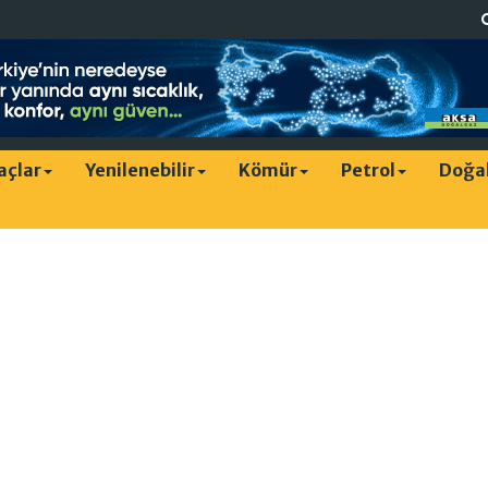
raçlar
Yenilenebilir
Kömür
Petrol
Doğa