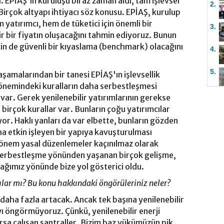
ı. EPİAŞ'ın kuruluşu biraz zaman aldı, tam işlevsel
2.
Birçok altyapı ihtiyacı söz konusu. EPİAŞ, kurulup
 yatırımcı, hem de tüketici için önemli bir
3.
ir bir fiyatın oluşacağını tahmin ediyoruz. Bunun
 için de güvenli bir kıyaslama (benchmark) olacağını
4.
5.
şamalarından bir tanesi EPİAŞ'ın işlevsellik
önemindeki kuralların daha serbestleşmesi
ar. Gerek yenilenebilir yatırımlarının gerekse
birçok kurallar var. Bunların çoğu yatırımcılar
or. Haklı yanları da var elbette, bunların gözden
a etkin işleyen bir yapıya kavuşturulması
nem yasal düzenlemeler kaçınılmaz olarak
serbestleşme yönünden yaşanan birçok gelişme,
cağımız yönünde bize yol gösterici oldu.
şılar mı? Bu konu hakkındaki öngörüleriniz neler?
n daha fazla artacak. Ancak tek başına yenilenebilir
ı öngörmüyoruz. Çünkü, yenilenebilir enerji
orsa çalışan santraller. Bizim baz yükümüzün pik