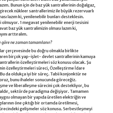
azım. Bunun için de baz yük santrallerinin doğalgaz,
irecek nükleer santrallerimiz ile büyük rezervuarlı
ası lazım ki, yenilenebilir bunları desteklesin.
i olmuyor. 1 megavat yenilenebilir enerji tesisini
at baz yük santralimizin olması lazım ki,
yını arttıralım.
ize göre ne zaman tamamlanır?
tlar çerçevesinde bu doğru olmakla birlikte
en birçok yap-işlet- devlet santrallerinin kamuya
ntrallerin özelleştirmeleri söz konusu olacak. Şu
nin özelleştirmeleri süreci, Özelleştirme İdare
u da oldukça iyi bir süreç. Tabii konjonktür ne
ruz, bunu ihaleler sonucunda göreceğiz.
eşme ve liberalleşme sürecini çok destekliyor, bu
ğaldır, sektörde paradigma değişiyor. Tamamen
ygısı olmayan bir yapıda üretilen elektriğin ve
larının öne çıktığı bir ortamda üretilmesi,
 sürecindeki gelişmeler söz konusu. Serbestleşmeyi