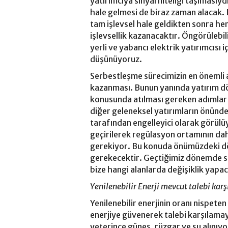
yatırımcıya sinyal niteliği taşımasıyd
hale gelmesi de biraz zaman alacak. 
tam işlevsel hale geldikten sonra hem
işlevsellik kazanacaktır. Öngörülebil
yerli ve yabancı elektrik yatırımcısı
düşünüyoruz.
Serbestleşme sürecimizin en önemli a
kazanması. Bunun yanında yatırım d
konusunda atılması gereken adımlar v
diğer geleneksel yatırımların önünde 
tarafından engelleyici olarak görülüy
geçirilerek regülasyon ortamının dah
gerekiyor. Bu konuda önümüzdeki dö
gerekecektir. Geçtiğimiz dönemde 
bize hangi alanlarda değişiklik yapa
Yenilenebilir Enerji mevcut talebi kar
Yenilenebilir enerjinin oranı nispete
enerjiye güvenerek talebi karşılamay
yeterince güneş, rüzgar ve su alınıy