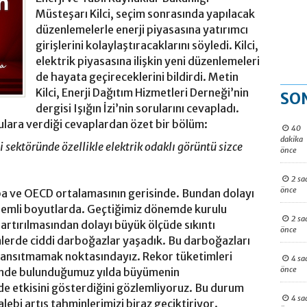
Müsteşarı Kilci, seçim sonrasında yapılacak
düzenlemelerle enerji piyasasına yatırımcı
girişlerini kolaylaştıracaklarını söyledi. Kilci,
elektrik piyasasına ilişkin yeni düzenlemeleri
de hayata geçireceklerini bildirdi. Metin
Kilci, Enerji Dağıtım Hizmetleri Derneği’nin
SO
dergisi Işığın İzi’nin sorularını cevapladı.
orulara verdiği cevaplardan özet bir bölüm:
40
dakika
 sektöründe özellikle elektrik odaklı görüntü sizce
önce
2 sa
önce
a ve OECD ortalamasının gerisinde. Bundan dolayı
önemli boyutlarda. Geçtiğimiz dönemde kurulu
2 sa
artırılmasından dolayı büyük ölçüde sıkıntı
önce
rde ciddi darboğazlar yaşadık. Bu darboğazları
e yansıtmamak noktasındayız. Rekor tüketimleri
4 sa
önce
çinde bulunduğumuz yılda büyümenin
de etkisini gösterdiğini gözlemliyoruz. Bu durum
4 sa
lebi artış tahminlerimizi biraz geciktiriyor.