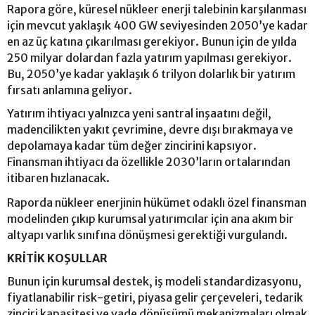
Rapora göre, küresel nükleer enerji talebinin karşılanması
için mevcut yaklaşık 400 GW seviyesinden 2050’ye kadar
en az üç katına çıkarılması gerekiyor. Bunun için de yılda
250 milyar dolardan fazla yatırım yapılması gerekiyor.
Bu, 2050’ye kadar yaklaşık 6 trilyon dolarlık bir yatırım
fırsatı anlamına geliyor.
Yatırım ihtiyacı yalnızca yeni santral inşaatını değil,
madencilikten yakıt çevrimine, devre dışı bırakmaya ve
depolamaya kadar tüm değer zincirini kapsıyor.
Finansman ihtiyacı da özellikle 2030’ların ortalarından
itibaren hızlanacak.
Raporda nükleer enerjinin hükümet odaklı özel finansman
modelinden çıkıp kurumsal yatırımcılar için ana akım bir
altyapı varlık sınıfına dönüşmesi gerektiği vurgulandı.
KRİTİK KOŞULLAR
Bunun için kurumsal destek, iş modeli standardizasyonu,
fiyatlanabilir risk-getiri, piyasa gelir çerçeveleri, tedarik
zinciri kapasitesi ve vade dönüşümü mekanizmaları olmak