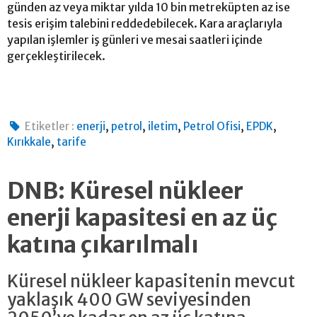
günden az veya miktar yılda 10 bin metreküpten az ise
tesis erişim talebini reddedebilecek. Kara araçlarıyla
yapılan işlemler iş günleri ve mesai saatleri içinde
gerçekleştirilecek.
,
,
,
,
,
Etiketler :
enerji
petrol
iletim
Petrol Ofisi
EPDK
,
Kırıkkale
tarife
DNB: Küresel nükleer
enerji kapasitesi en az üç
katına çıkarılmalı
Küresel nükleer kapasitenin mevcut
yaklaşık 400 GW seviyesinden