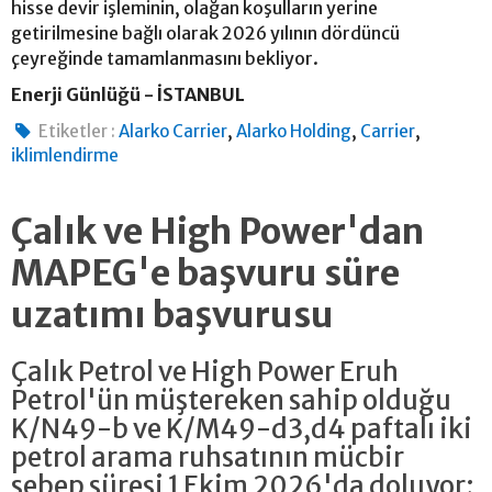
hisse devir işleminin, olağan koşulların yerine
getirilmesine bağlı olarak 2026 yılının dördüncü
çeyreğinde tamamlanmasını bekliyor.
Enerji Günlüğü - İSTANBUL
,
,
,
Etiketler :
Alarko Carrier
Alarko Holding
Carrier
iklimlendirme
Çalık ve High Power'dan
MAPEG'e başvuru süre
uzatımı başvurusu
Çalık Petrol ve High Power Eruh
Petrol'ün müştereken sahip olduğu
K/N49-b ve K/M49-d3,d4 paftalı iki
petrol arama ruhsatının mücbir
sebep süresi 1 Ekim 2026'da doluyor;