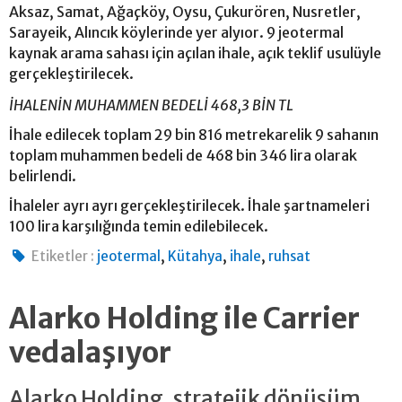
Aksaz, Samat, Ağaçköy, Oysu, Çukurören, Nusretler,
Sarayeik, Alıncık köylerinde yer alyıor. 9 jeotermal
kaynak arama sahası için açılan ihale, açık teklif usulüyle
gerçekleştirilecek.
İHALENİN MUHAMMEN BEDELİ 468,3 BİN TL
İhale edilecek toplam 29 bin 816 metrekarelik 9 sahanın
toplam muhammen bedeli de 468 bin 346 lira olarak
belirlendi.
İhaleler ayrı ayrı gerçekleştirilecek. İhale şartnameleri
100 lira karşılığında temin edilebilecek.
,
,
,
Etiketler :
jeotermal
Kütahya
ihale
ruhsat
Alarko Holding ile Carrier
vedalaşıyor
Alarko Holding, stratejik dönüşüm