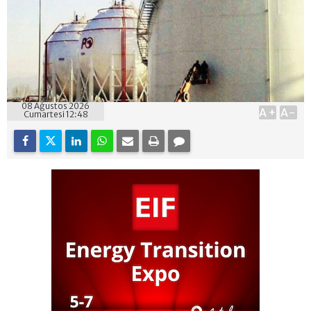
08 Ağustos 2026
A+
A-
Cumartesi 12:48