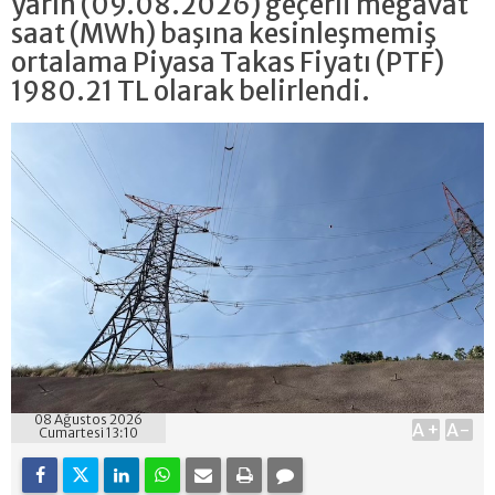
yarın (09.08.2026) geçerli megavat
saat (MWh) başına kesinleşmemiş
ortalama Piyasa Takas Fiyatı (PTF)
1980.21 TL olarak belirlendi.
08 Ağustos 2026
A+
A-
Cumartesi 13:10