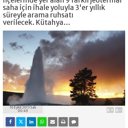
ilçelerinde yer alan 9 farklı jeotermal
saha için ihale yoluyla 3'er yıllık
süreyle arama ruhsatı
verilecek. Kütahya...
10 Eylül 2013 Salı
A+
A-
00:49