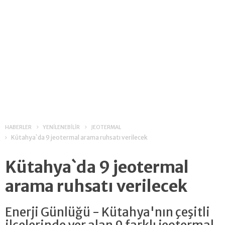
HABERLER
YENİLENEBİLİR
JEOTERMAL
Kütahya`da 9 jeotermal arama ruhsatı verilecek
Kütahya`da 9 jeotermal
arama ruhsatı verilecek
Enerji Günlüğü - Kütahya'nın çeşitli