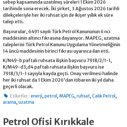
sebep kapsamında uzatılmış süreleri 1 Ekim 2026
tarihinde sona erecek. İki şirket, 3 Ağustos 2026 tarihli
dilekçeleriyle her iki ruhsat için de ikişer yıllık ek süre
talep etti.
Başvurular, 6491 sayılı Türk Petrol Kanununun 6 ncı
maddesinin altıncı fıkrasına dayanıyor. MAPEG, uzatma
taleplerini Türk Petrol Kanunu Uygulama Yönetmeliğinin
14 üncü maddesinin birinci fıkrası uyarınca ilan etti.
K/N49-b paftalı ruhsata ilişkin başvuru 7918/2/1-1,
K/M49-d3,d4 paftalı ruhsata ilişkin başvuru ise
7918/3/1-1 sayıyla kayda geçti. Onay verilmesi halinde
her iki ruhsat da 1 Ekim 2026'dan itibaren iki yıl daha
geçerli olacak.
,
,
,
,
,
Etiketler :
enerji
petrol
MAPEG
ruhsat
Çalık Petrol
,
arama
uzatma
Petrol Ofisi Kırıkkale