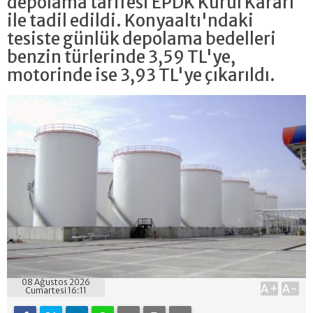
depolama tarifesi EPDK Kurul Kararı
ile tadil edildi. Konyaaltı'ndaki
tesiste günlük depolama bedelleri
benzin türlerinde 3,59 TL'ye,
motorinde ise 3,93 TL'ye çıkarıldı.
08 Ağustos 2026
A+
A-
Cumartesi 16:11