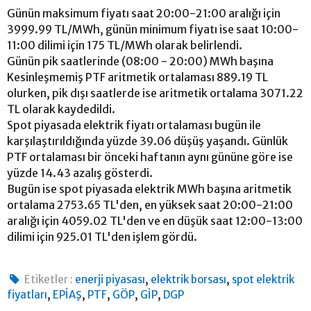
Günün maksimum fiyatı saat 20:00-21:00 aralığı için
3999.99 TL/MWh, günün minimum fiyatı ise saat 10:00-
11:00 dilimi için 175 TL/MWh olarak belirlendi.
Günün pik saatlerinde (08:00 - 20:00) MWh başına
Kesinleşmemiş PTF aritmetik ortalaması 889.19 TL
olurken, pik dışı saatlerde ise aritmetik ortalama 3071.22
TL olarak kaydedildi.
Spot piyasada elektrik fiyatı ortalaması bugün ile
karşılaştırıldığında yüzde 39.06 düşüş yaşandı. Günlük
PTF ortalaması bir önceki haftanın aynı gününe göre ise
yüzde 14.43 azalış gösterdi.
Bugün ise spot piyasada elektrik MWh başına aritmetik
ortalama 2753.65 TL'den, en yüksek saat 20:00-21:00
aralığı için 4059.02 TL'den ve en düşük saat 12:00-13:00
dilimi için 925.01 TL'den işlem gördü.
,
,
Etiketler :
enerji piyasası
elektrik borsası
spot elektrik
,
,
,
,
,
fiyatları
EPİAŞ
PTF
GÖP
GİP
DGP