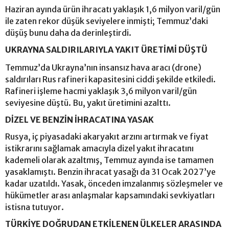
Haziran ayında ürün ihracatı yaklaşık 1,6 milyon varil/gün
ile zaten rekor düşük seviyelere inmişti; Temmuz’daki
düşüş bunu daha da derinleştirdi.
UKRAYNA SALDIRILARIYLA YAKIT ÜRETİMİ DÜŞTÜ
Temmuz’da Ukrayna’nın insansız hava aracı (drone)
saldırıları Rus rafineri kapasitesini ciddi şekilde etkiledi.
Rafineri işleme hacmi yaklaşık 3,6 milyon varil/gün
seviyesine düştü. Bu, yakıt üretimini azalttı.
DİZEL VE BENZİN İHRACATINA YASAK
Rusya, iç piyasadaki akaryakıt arzını artırmak ve fiyat
istikrarını sağlamak amacıyla dizel yakıt ihracatını
kademeli olarak azaltmış, Temmuz ayında ise tamamen
yasaklamıştı. Benzin ihracat yasağı da 31 Ocak 2027’ye
kadar uzatıldı. Yasak, önceden imzalanmış sözleşmeler ve
hükümetler arası anlaşmalar kapsamındaki sevkiyatları
istisna tutuyor.
TÜRKİYE DOĞRUDAN ETKİLENEN ÜLKELER ARASINDA