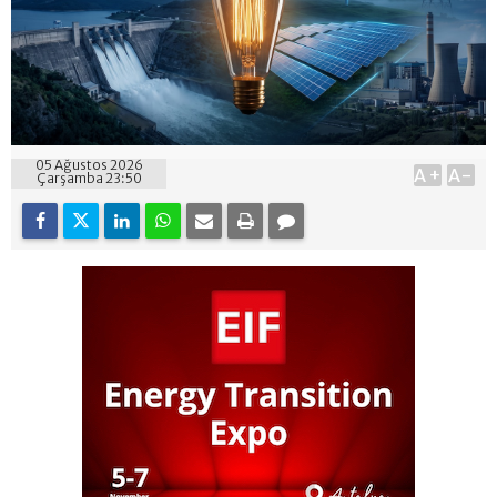
05 Ağustos 2026
A+
A-
Çarşamba 23:50