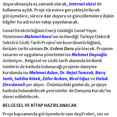
duyurulmasıyla eş zamanlı olarak,
internet sitesi
de
kullanıma açıldı. Proje süresince gerçekleştirilecek
görüşmelere, sürece dair duyuru ve güncellemelere ilişkin
bilgiler bu adresten takip yayınlanacak.
Genel Direktörlüğünü Enerji Günlüğü Genel Yayın
Yönetmeni
Mehmet Kara
’nın üstlendiği Türkiye Elektrik
Sektörü Sözlü Tarih Projesi’nin koordinatörlüğünü,
iletişim tarihi uzmanı
Dr. Erdem Duru
yürütecek. Projenin
tasarım ve uygulama yönetimini ise
Mehmet Dayıoğlu
üstleniyor. Belgesel ve sözlü tarih alanında birikimli
isimlerin de katkıda bulunacağı projenin danışma
kurulunda ise
Mehmet Aslan
,
Dr. Nejat Tamzok
,
Barış
Sanlı,
Sabiha Kötek
,
Zafer Arıkan
,
Birol Oğuz
ve
Haluk
Direskeneli
yer alıyor. Önümüzdeki günlerde, projeye
katkıda bulunabilecek yeni isimler de Danışma Kurulu'na
davet edilebilecek.
BELGESEL VE KİTAP HAZIRLANACAK
Proje kapsamında görüşmelerin tam deşifreleri, ses ve