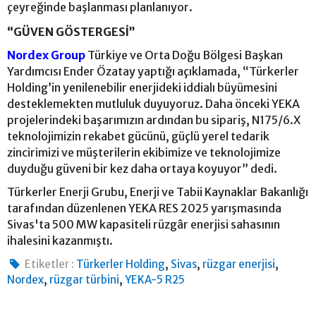
çeyreğinde başlanması planlanıyor.
“GÜVEN GÖSTERGESİ”
Nordex Group
Türkiye ve Orta Doğu Bölgesi Başkan
Yardımcısı Ender Özatay yaptığı açıklamada, “Türkerler
Holding’in yenilenebilir enerjideki iddialı büyümesini
desteklemekten mutluluk duyuyoruz. Daha önceki YEKA
projelerindeki başarımızın ardından bu sipariş, N175/6.X
teknolojimizin rekabet gücünü, güçlü yerel tedarik
zincirimizi ve müşterilerin ekibimize ve teknolojimize
duyduğu güveni bir kez daha ortaya koyuyor” dedi.
Türkerler Enerji Grubu, Enerji ve Tabii Kaynaklar Bakanlığı
tarafından düzenlenen YEKA RES 2025 yarışmasında
Sivas'ta 500 MW kapasiteli rüzgâr enerjisi sahasının
ihalesini kazanmıştı.
,
,
,
Etiketler :
Türkerler Holding
Sivas
rüzgar enerjisi
,
,
Nordex
rüzgar türbini
YEKA-5 R25