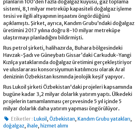
planların 100’den fazla doğalgaz kuyusu, gaz toplama
sistemi, 8,1 milyar metreküp kapasiteli doğalgaz işleme
tesisi ve ilgili altyapının inşaatını öngördüğünü
açıklamıştı. Şirket, ayrıca, Kandım Grubu’ndaki doğalgaz
üretimini 2017 yılına doğru 8-10 milyar metreküpe
ulaştırmayı planladığını bildirmişti.
Rus petrol şirketi, halihazırda, Buhara bölgesindeki
Havzak-Şadı ve Güneybatı Gissar’daki Carkuduk-Yangi
Kızılça yataklarında doğalgaz üretimini gerçekleştiriyor
ve uluslararası konsorsiyumun katılımcısı olarak Aral
denizinin Özbekistan kısmında jeolojik keşif yapıyor.
Rus Lukoil şirketi Özbekistan'daki projeleri kapsamında
bugüne kadar 3,2 milyar dolarlık yatırım yaptı. Ülkedeki
projelerin tamamlanması çerçevesinde 5 yıl içinde 5
milyar dolarlık daha yatırım yapması öngörülüyor.
,
,
,
Etiketler :
Lukoil
Özbekistan
Kandım Grubu yatakları
,
,
doğalgaz
ihale
hizmet alımı