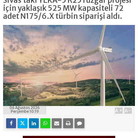
Sivas’taki YEKA-5 R25 rüzgâr projesi
için yaklaşık 525 MW kapasiteli 72
adet N175/6.X türbin siparişi aldı.
06 Ağustos 2026
A+
A-
Perşembe 10:19