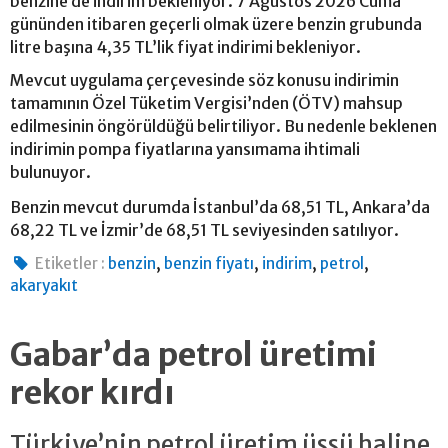
benzine de indirim bekleniyor. 7 Ağustos 2026 Cuma
gününden itibaren geçerli olmak üzere benzin grubunda
litre başına 4,35 TL’lik fiyat indirimi bekleniyor.
Mevcut uygulama çerçevesinde söz konusu indirimin
tamamının Özel Tüketim Vergisi’nden (ÖTV) mahsup
edilmesinin öngörüldüğü belirtiliyor. Bu nedenle beklenen
indirimin pompa fiyatlarına yansımama ihtimali
bulunuyor.
Benzin mevcut durumda İstanbul’da 68,51 TL, Ankara’da
68,22 TL ve İzmir’de 68,51 TL seviyesinden satılıyor.
,
,
,
,
Etiketler :
benzin
benzin fiyatı
indirim
petrol
akaryakıt
Gabar’da petrol üretimi
rekor kırdı
Türkiye’nin petrol üretim üssü haline