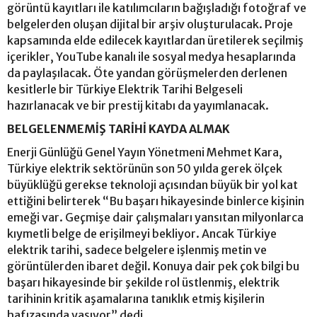
görüntü kayıtları ile katılımcıların bağışladığı fotoğraf ve
belgelerden oluşan dijital bir arşiv oluşturulacak. Proje
kapsamında elde edilecek kayıtlardan üretilerek seçilmiş
içerikler, YouTube kanalı ile sosyal medya hesaplarında
da paylaşılacak. Öte yandan görüşmelerden derlenen
kesitlerle bir Türkiye Elektrik Tarihi Belgeseli
hazırlanacak ve bir prestij kitabı da yayımlanacak.
BELGELENMEMİŞ TARİHİ KAYDA ALMAK
Enerji Günlüğü Genel Yayın Yönetmeni Mehmet Kara,
Türkiye elektrik sektörünün son 50 yılda gerek ölçek
büyüklüğü gerekse teknoloji açısından büyük bir yol kat
ettiğini belirterek “Bu başarı hikayesinde binlerce kişinin
emeği var. Geçmişe dair çalışmaları yansıtan milyonlarca
kıymetli belge de erişilmeyi bekliyor. Ancak Türkiye
elektrik tarihi, sadece belgelere işlenmiş metin ve
görüntülerden ibaret değil. Konuya dair pek çok bilgi bu
başarı hikayesinde bir şekilde rol üstlenmiş, elektrik
tarihinin kritik aşamalarına tanıklık etmiş kişilerin
hafızasında yaşıyor” dedi.