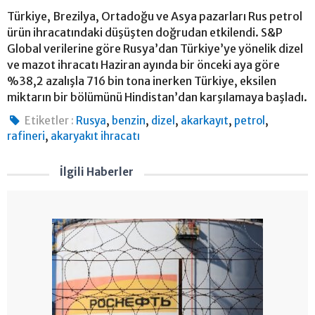
Türkiye, Brezilya, Ortadoğu ve Asya pazarları Rus petrol
ürün ihracatındaki düşüşten doğrudan etkilendi. S&P
Global verilerine göre Rusya’dan Türkiye’ye yönelik dizel
ve mazot ihracatı Haziran ayında bir önceki aya göre
%38,2 azalışla 716 bin tona inerken Türkiye, eksilen
miktarın bir bölümünü Hindistan’dan karşılamaya başladı.
,
,
,
,
,
Etiketler :
Rusya
benzin
dizel
akarkayıt
petrol
,
rafineri
akaryakıt ihracatı
İlgili Haberler