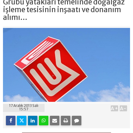
Grubu yatakları temelinde doğalgaz
işleme tesisinin inşaatı ve donanım
alımı...
17 Aralık 2013 Salı
A+
A-
15:57