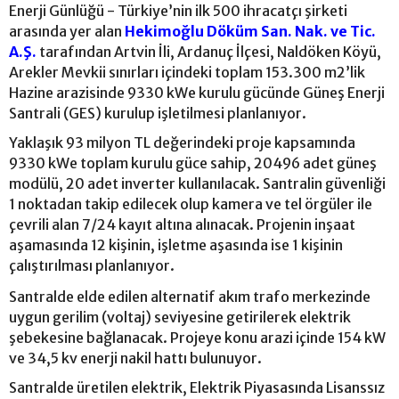
Enerji Günlüğü - Türkiye’nin ilk 500 ihracatçı şirketi
arasında yer alan
Hekimoğlu Döküm San. Nak. ve Tic.
A.Ş.
tarafından Artvin İli, Ardanuç İlçesi, Naldöken Köyü,
Arekler Mevkii sınırları içindeki toplam 153.300 m2’lik
Hazine arazisinde 9330 kWe kurulu gücünde Güneş Enerji
Santrali (GES) kurulup işletilmesi planlanıyor.
Yaklaşık 93 milyon TL değerindeki proje kapsamında
9330 kWe toplam kurulu güce sahip, 20496 adet güneş
modülü, 20 adet inverter kullanılacak. Santralin güvenliği
1 noktadan takip edilecek olup kamera ve tel örgüler ile
çevrili alan 7/24 kayıt altına alınacak. Projenin inşaat
aşamasında 12 kişinin, işletme aşasında ise 1 kişinin
çalıştırılması planlanıyor.
Santralde elde edilen alternatif akım trafo merkezinde
uygun gerilim (voltaj) seviyesine getirilerek elektrik
şebekesine bağlanacak. Projeye konu arazi içinde 154 kW
ve 34,5 kv enerji nakil hattı bulunuyor.
Santralde üretilen elektrik, Elektrik Piyasasında Lisanssız