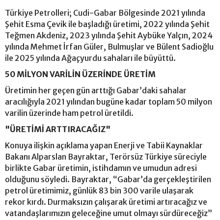
Türkiye Petrolleri; Cudi-Gabar Bölgesinde 2021 yılında
Şehit Esma Çevik ile başladığı üretimi, 2022 yılında Şehit
Teğmen Akdeniz, 2023 yılında Şehit Aybüke Yalçın, 2024
yılında Mehmet İrfan Güler, Bulmuşlar ve Bülent Sadioğlu
ile 2025 yılında Ağaçyurdu sahaları ile büyüttü.
50 MİLYON VARİLİN ÜZERİNDE ÜRETİM
Üretimin her geçen gün arttığı Gabar’daki sahalar
aracılığıyla 2021 yılından bugüne kadar toplam 50 milyon
varilin üzerinde ham petrol üretildi.
"ÜRETİMİ ARTTIRACAĞIZ"
Konuya ilişkin açıklama yapan Enerji ve Tabii Kaynaklar
Bakanı Alparslan Bayraktar, Terörsüz Türkiye süreciyle
birlikte Gabar üretimin, istihdamın ve umudun adresi
olduğunu söyledi. Bayraktar, “Gabar’da gerçekleştirilen
petrol üretimimiz, günlük 83 bin 300 varile ulaşarak
rekor kırdı. Durmaksızın çalışarak üretimi artıracağız ve
vatandaşlarımızın geleceğine umut olmayı sürdüreceğiz”