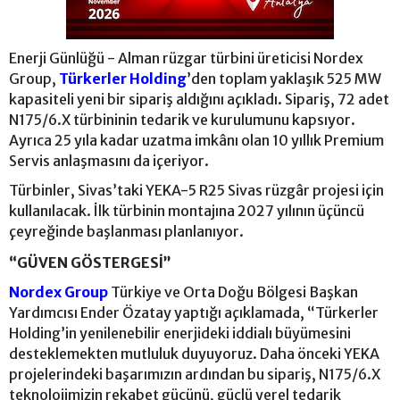
Enerji Günlüğü - Alman rüzgar türbini üreticisi Nordex
Group,
Türkerler Holding
’den toplam yaklaşık 525 MW
kapasiteli yeni bir sipariş aldığını açıkladı. Sipariş, 72 adet
N175/6.X türbininin tedarik ve kurulumunu kapsıyor.
Ayrıca 25 yıla kadar uzatma imkânı olan 10 yıllık Premium
Servis anlaşmasını da içeriyor.
Türbinler, Sivas’taki YEKA-5 R25 Sivas rüzgâr projesi için
kullanılacak. İlk türbinin montajına 2027 yılının üçüncü
çeyreğinde başlanması planlanıyor.
“GÜVEN GÖSTERGESİ”
Nordex Group
Türkiye ve Orta Doğu Bölgesi Başkan
Yardımcısı Ender Özatay yaptığı açıklamada, “Türkerler
Holding’in yenilenebilir enerjideki iddialı büyümesini
desteklemekten mutluluk duyuyoruz. Daha önceki YEKA
projelerindeki başarımızın ardından bu sipariş, N175/6.X
teknolojimizin rekabet gücünü, güçlü yerel tedarik