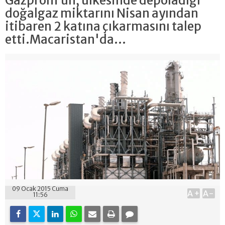
Gazprom’un, ülkesinde depoladığı
doğalgaz miktarını Nisan ayından
itibaren 2 katına çıkarmasını talep
etti.Macaristan'da...
09 Ocak 2015 Cuma
A+
A-
11:56