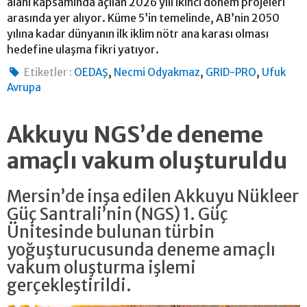
alanı kapsamında açılan 2026 yılı ikinci dönem projeleri
arasında yer alıyor. Küme 5’in temelinde, AB’nin 2050
yılına kadar dünyanın ilk iklim nötr ana karası olması
hedefine ulaşma fikri yatıyor.
,
,
,
Etiketler :
OEDAŞ
Necmi Odyakmaz
GRID-PRO
Ufuk
Avrupa
Akkuyu NGS’de deneme
amaçlı vakum oluşturuldu
Mersin’de inşa edilen Akkuyu Nükleer
Güç Santrali’nin (NGS) 1. Güç
Ünitesinde bulunan türbin
yoğuşturucusunda deneme amaçlı
vakum oluşturma işlemi
gerçekleştirildi.