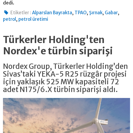
dedi.
,
,
,
,
Etiketler :
Alparslan Bayrakta
TPAO
Şırnak
Gabar
,
petrol
petrol üretimi
Türkerler Holding'ten
Nordex'e türbin siparişi
Nordex Group, Türkerler Holding’den
Sivas’taki YEKA-5 R25 rüzgâr projesi
için yaklaşık 525 MW kapasiteli 72
adet N175/6.X türbin siparişi aldı.