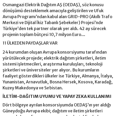
Osmangazi Elektrik Dağıtım AŞ (OEDAŞ), söz konusu
dönüşümü desteklemek amacıyla geliştirilen ve Ufuk
Avrupa Programı’ndan kabul alan GRID-PRO (Akıllı Trafo
Merkezi ve Dijital İkiz Tabanlı Şebekeler) Projesi’nde
Türkiye’den tek partner olarak yer aldı. 42 ay sürecek
projenin toplam bütçesi 10,7 milyon Euro...
11 ÜLKEDEN PAYDAŞLAR VAR
24 kurumdan oluşan Avrupa konsorsiyumu tarafından
yürütülecek projede; elektrik dağıtım şirketleri, iletim
sistemi işletmecileri, araştırma kuruluşları, teknoloji
şirketleri ve üniversiteler yer alıyor. Bu kurumların
faaliyet gösterdikleri ülkeler ise Türkiye, Almanya, İtalya,
Yunanistan, Arnavutluk, Bosna Hersek, Kosova, Karadağ,
Kuzey Makedonya ve Sırbistan.
İLETİM-DAĞITIM UYUMU VE YAPAY ZEKA KULLANIMI
Dört bölgeye ayrılan konsorsiyumda OEDAŞ’ın yer aldığı
Güneydoğu Avrupa ekibi; dağıtım ve iletim şirketleri