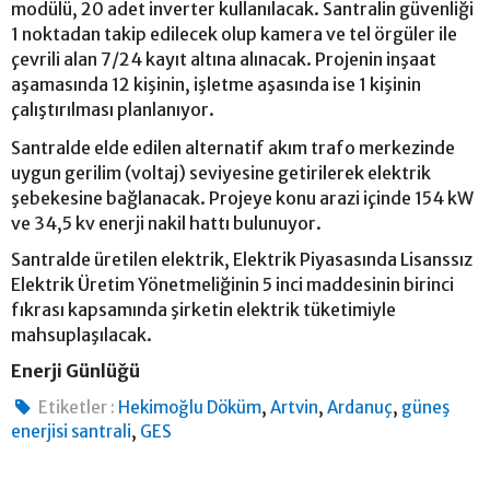
modülü, 20 adet inverter kullanılacak. Santralin güvenliği
1 noktadan takip edilecek olup kamera ve tel örgüler ile
çevrili alan 7/24 kayıt altına alınacak. Projenin inşaat
aşamasında 12 kişinin, işletme aşasında ise 1 kişinin
çalıştırılması planlanıyor.
Santralde elde edilen alternatif akım trafo merkezinde
uygun gerilim (voltaj) seviyesine getirilerek elektrik
şebekesine bağlanacak. Projeye konu arazi içinde 154 kW
ve 34,5 kv enerji nakil hattı bulunuyor.
Santralde üretilen elektrik, Elektrik Piyasasında Lisanssız
Elektrik Üretim Yönetmeliğinin 5 inci maddesinin birinci
fıkrası kapsamında şirketin elektrik tüketimiyle
mahsuplaşılacak.
Enerji Günlüğü
,
,
,
Etiketler :
Hekimoğlu Döküm
Artvin
Ardanuç
güneş
,
enerjisi santrali
GES