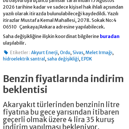
bu başvuruya üçüncü şahıslar tarafından 15 Ağustos
2026 tarihine kadar ve sadece kişisel hak ihlali açısından
yazılı olarak itirazda bulunulabileceği kaydedildi. Yazılı
itirazlar Mustafa Kemal Mahallesi, 2078. Sokak No:4
06510 Çankaya/Ankara adresine yapılabilecek.
Saha değişikliğine ilişkin koordinat bilgilerine
buradan
ulaşılabilir.
,
,
,
,
Etiketler :
Akyurt Enerji
Ordu
Sivas
Melet Irmağı
,
,
hidroelektrik santral
saha değişikliği
EPDK
Benzin fiyatlarında indirim
beklentisi
Akaryakıt türlerinden benzinin litre
fiyatına bu gece yarısından itibaren
geçerli olmak üzere 4 lira 35 kuruş
indirim yapılması bekleniyor.