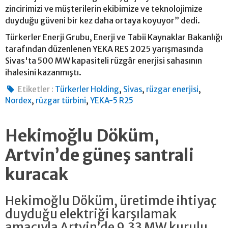
zincirimizi ve müşterilerin ekibimize ve teknolojimize
duyduğu güveni bir kez daha ortaya koyuyor” dedi.
Türkerler Enerji Grubu, Enerji ve Tabii Kaynaklar Bakanlığı
tarafından düzenlenen YEKA RES 2025 yarışmasında
Sivas'ta 500 MW kapasiteli rüzgâr enerjisi sahasının
ihalesini kazanmıştı.
,
,
,
Etiketler :
Türkerler Holding
Sivas
rüzgar enerjisi
,
,
Nordex
rüzgar türbini
YEKA-5 R25
Hekimoğlu Döküm,
Artvin’de güneş santrali
kuracak
Hekimoğlu Döküm, üretimde ihtiyaç
duyduğu elektriği karşılamak
amacıyla Artvin’de 9,33 MW kurulu