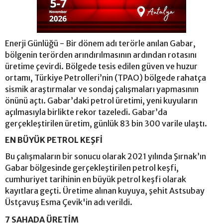
Enerji Günlüğü - Bir dönem adı terörle anılan Gabar,
bölgenin terörden arındırılmasının ardından rotasını
üretime çevirdi. Bölgede tesis edilen güven ve huzur
ortamı, Türkiye Petrolleri’nin (TPAO) bölgede rahatça
sismik araştırmalar ve sondaj çalışmaları yapmasının
önünü açtı. Gabar’daki petrol üretimi, yeni kuyuların
açılmasıyla birlikte rekor tazeledi. Gabar’da
gerçekleştirilen üretim, günlük 83 bin 300 varile ulaştı.
EN BÜYÜK PETROL KEŞFİ
Bu çalışmaların bir sonucu olarak 2021 yılında Şırnak’ın
Gabar bölgesinde gerçekleştirilen petrol keşfi,
cumhuriyet tarihinin en büyük petrol keşfi olarak
kayıtlara geçti. Üretime alınan kuyuya, şehit Astsubay
Üstçavuş Esma Çevik'in adı verildi.
7 SAHADA ÜRETİM