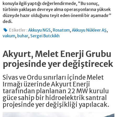
konuyla ilgili yaptığı değerlendirmede, “Bu sonuç,
türbinin yaklaşan devreye alma operasyonlarına yüksek
düzeyde hazır olduğunu teyit eden önemli bir aşamadır”
dedi.
,
,
,
Etiketler :
Akkuyu NGS
Rosatom
Akkuyu Nükleer AŞ
,
,
vakum
buhar
Sergei Butckikh
Akyurt, Melet Enerji Grubu
projesinde yer değiştirecek
Sivas ve Ordu sınırları içinde Melet
Irmağı üzerinde Akyurt Enerji
tarafından planlanan 22 MW kurulu
güce sahip bir hidroelektrik santral
projesinde yer değişikliği yapılacak.