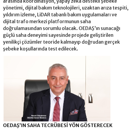
arasında koordinasyon, yapay zeka destekli şebeke
yönetimi, dijital bakım teknolojileri, uzaktan arıza tespiti,
yıldırım izleme, LiDAR tabanlı bakım uygulamaları ve
dijital trafo merkezi platformunun saha
doğrulamasından sorumlu olacak. OEDAŞ’ın sunacağı
güçlü saha deneyimi sayesinde projede geliştirilen
yenilikçi çözümler teoride kalmayıp doğrudan gerçek
şebeke koşullarında test edilecek.
OEDAŞ’IN SAHA TECRÜBESİ YÖN GÖSTERECEK