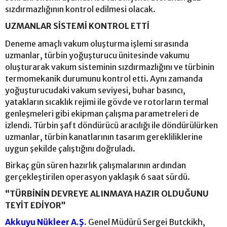
sızdırmazlığının kontrol edilmesi olacak.
UZMANLAR SİSTEMİ KONTROL ETTİ
Deneme amaçlı vakum oluşturma işlemi sırasında
uzmanlar, türbin yoğuşturucu ünitesinde vakumu
oluşturarak vakum sisteminin sızdırmazlığını ve türbinin
termomekanik durumunu kontrol etti. Aynı zamanda
yoğuşturucudaki vakum seviyesi, buhar basıncı,
yatakların sıcaklık rejimi ile gövde ve rotorların termal
genleşmeleri gibi ekipman çalışma parametreleri de
izlendi. Türbin şaft döndürücü aracılığı ile döndürülürken
uzmanlar, türbin kanatlarının tasarım gerekliliklerine
uygun şekilde çalıştığını doğruladı.
Birkaç gün süren hazırlık çalışmalarının ardından
gerçekleştirilen operasyon yaklaşık 6 saat sürdü.
“TÜRBİNİN DEVREYE ALINMAYA HAZIR OLDUĞUNU
TEYİT EDİYOR”
Akkuyu Nükleer A.Ş.
Genel Müdürü Sergei Butckikh,