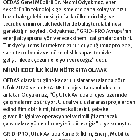
OEDAŞ Genel Müdürü Dr. Necmi Odyakmaz, enerji
sektörünün teknolojik gelişmelere daha kolay ve hızlı
hazır hale gelebilmesi için farklı ülkelerin bilgi ve
tecrübelerinin ortak hedeflerde buluşturulabilmesi
gerektiğini söyledi. Odyakmaz, “GRID-PRO Avrupa’nın
enerji altyapısına yön verecek önemli çalışmalardan biri.
Türkiye’yi temsil etmekten gurur duyduğumuz projede,
saha tecrübemiz ve mühendislik kapasitemizle
geliştirilecek çözümlere yön vereceğiz” dedi.
NİHAİ HEDEF İLK İKLİM NÖTR KITA OLMAK
OEDAŞ olarak bugüne kadar uluslararası alanda dört
Ufuk 2020 ve bir ERA-NET projesi tamamladıklarını
anlatan Odyakmaz, “Üç Ufuk Avrupa projesi üzerinde
çalışmalarımız sürüyor. Ulusal ve uluslararası projelerden
edindiğimiz birikimi; hizmet kalitesini, şebeke
güvenilirliğini ve operasyonel verimliliği artıracak
çalışmalara yönlendirmeyi sürdüreceğiz” diye konuştu.
GRID-PRO, Ufuk Avrupa Küme 5: İklim, Enerji, Mobilite