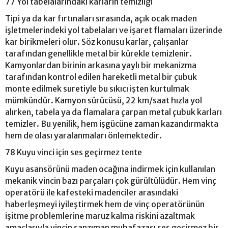
77 Yol tabelalarındaki karların temizliği
Tipi ya da kar fırtınaları sırasında, açık ocak maden
işletmelerindeki yol tabelaları ve işaret flamaları üzerinde
kar birikmeleri olur. Söz konusu karlar, çalışanlar
tarafından genellikle metal bir kürekle temizlenir.
Kamyonlardan birinin arkasına yaylı bir mekanizma
tarafından kontrol edilen hareketli metal bir çubuk
monte edilmek suretiyle bu sıkıcı işten kurtulmak
mümkündür. Kamyon sürücüsü, 22 km/saat hızla yol
alırken, tabela ya da flamalara çarpan metal çubuk karları
temizler. Bu yenilik, hem işgücüne zaman kazandırmakta
hem de olası yaralanmaları önlemektedir.
78 Kuyu vinci için ses geçirmez tente
Kuyu asansörünü maden ocağına indirmek için kullanılan
mekanik vincin bazı parçaları çok gürültülüdür. Hem vinç
operatörü ile kafesteki madenciler arasındaki
haberleşmeyi iyileştirmek hem de vinç operatörünün
işitme problemlerine maruz kalma riskini azaltmak
amaçlarıyla vincin şanzıman muhafazası ses geçirmez bir