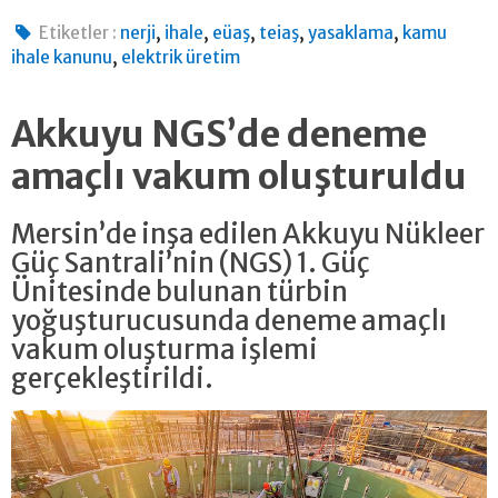
,
,
,
,
,
Etiketler :
nerji
ihale
eüaş
teiaş
yasaklama
kamu
,
ihale kanunu
elektrik üretim
Akkuyu NGS’de deneme
amaçlı vakum oluşturuldu
Mersin’de inşa edilen Akkuyu Nükleer
Güç Santrali’nin (NGS) 1. Güç
Ünitesinde bulunan türbin
yoğuşturucusunda deneme amaçlı
vakum oluşturma işlemi
gerçekleştirildi.