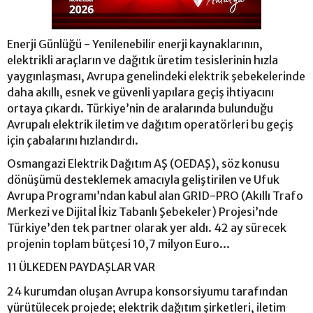
Enerji Günlüğü - Yenilenebilir enerji kaynaklarının,
elektrikli araçların ve dağıtık üretim tesislerinin hızla
yaygınlaşması, Avrupa genelindeki elektrik şebekelerinde
daha akıllı, esnek ve güvenli yapılara geçiş ihtiyacını
ortaya çıkardı. Türkiye’nin de aralarında bulunduğu
Avrupalı elektrik iletim ve dağıtım operatörleri bu geçiş
için çabalarını hızlandırdı.
Osmangazi Elektrik Dağıtım AŞ (OEDAŞ), söz konusu
dönüşümü desteklemek amacıyla geliştirilen ve Ufuk
Avrupa Programı’ndan kabul alan GRID-PRO (Akıllı Trafo
Merkezi ve Dijital İkiz Tabanlı Şebekeler) Projesi’nde
Türkiye’den tek partner olarak yer aldı. 42 ay sürecek
projenin toplam bütçesi 10,7 milyon Euro...
11 ÜLKEDEN PAYDAŞLAR VAR
24 kurumdan oluşan Avrupa konsorsiyumu tarafından
yürütülecek projede; elektrik dağıtım şirketleri, iletim