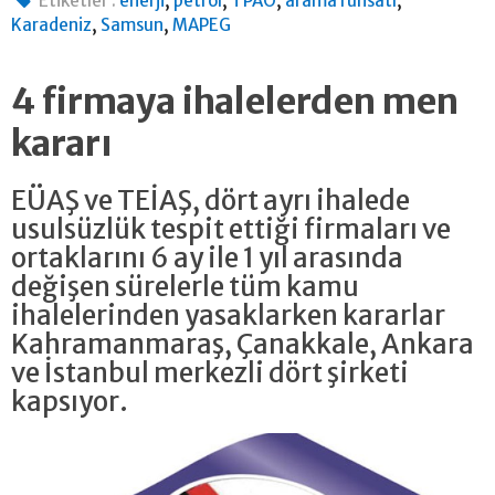
Etiketler :
enerji
petrol
TPAO
arama ruhsatı
,
,
Karadeniz
Samsun
MAPEG
4 firmaya ihalelerden men
kararı
EÜAŞ ve TEİAŞ, dört ayrı ihalede
usulsüzlük tespit ettiği firmaları ve
ortaklarını 6 ay ile 1 yıl arasında
değişen sürelerle tüm kamu
ihalelerinden yasaklarken kararlar
Kahramanmaraş, Çanakkale, Ankara
ve İstanbul merkezli dört şirketi
kapsıyor.