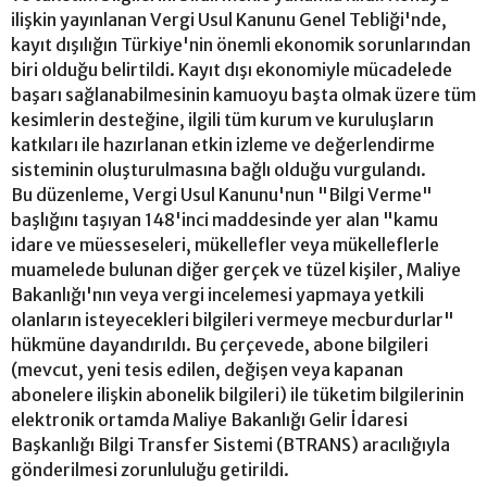
ilişkin yayınlanan Vergi Usul Kanunu Genel Tebliği'nde,
kayıt dışılığın Türkiye'nin önemli ekonomik sorunlarından
biri olduğu belirtildi. Kayıt dışı ekonomiyle mücadelede
başarı sağlanabilmesinin kamuoyu başta olmak üzere tüm
kesimlerin desteğine, ilgili tüm kurum ve kuruluşların
katkıları ile hazırlanan etkin izleme ve değerlendirme
sisteminin oluşturulmasına bağlı olduğu vurgulandı.
Bu düzenleme, Vergi Usul Kanunu'nun "Bilgi Verme"
başlığını taşıyan 148'inci maddesinde yer alan "kamu
idare ve müesseseleri, mükellefler veya mükelleflerle
muamelede bulunan diğer gerçek ve tüzel kişiler, Maliye
Bakanlığı'nın veya vergi incelemesi yapmaya yetkili
olanların isteyecekleri bilgileri vermeye mecburdurlar"
hükmüne dayandırıldı. Bu çerçevede, abone bilgileri
(mevcut, yeni tesis edilen, değişen veya kapanan
abonelere ilişkin abonelik bilgileri) ile tüketim bilgilerinin
elektronik ortamda Maliye Bakanlığı Gelir İdaresi
Başkanlığı Bilgi Transfer Sistemi (BTRANS) aracılığıyla
gönderilmesi zorunluluğu getirildi.