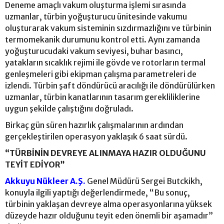
Deneme amaçlı vakum oluşturma işlemi sırasında
uzmanlar, türbin yoğuşturucu ünitesinde vakumu
oluşturarak vakum sisteminin sızdırmazlığını ve türbinin
termomekanik durumunu kontrol etti. Aynı zamanda
yoğuşturucudaki vakum seviyesi, buhar basıncı,
yatakların sıcaklık rejimi ile gövde ve rotorların termal
genleşmeleri gibi ekipman çalışma parametreleri de
izlendi. Türbin şaft döndürücü aracılığı ile döndürülürken
uzmanlar, türbin kanatlarının tasarım gerekliliklerine
uygun şekilde çalıştığını doğruladı.
Birkaç gün süren hazırlık çalışmalarının ardından
gerçekleştirilen operasyon yaklaşık 6 saat sürdü.
“TÜRBİNİN DEVREYE ALINMAYA HAZIR OLDUĞUNU
TEYİT EDİYOR”
Akkuyu Nükleer A.Ş.
Genel Müdürü Sergei Butckikh,
konuyla ilgili yaptığı değerlendirmede, “Bu sonuç,
türbinin yaklaşan devreye alma operasyonlarına yüksek
düzeyde hazır olduğunu teyit eden önemli bir aşamadır”