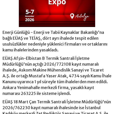
Enerji Günlüğü - Enerji ve Tabii Kaynaklar Bakanlığı'na
bağlı EÜAŞ ve TEİAŞ, dört ayrı ihalede tespit edilen
usulsüzlükler nedeniyle yüklenici firmaları ve ortaklarını
kamu ihalelerinden yasakladı.
EÜAŞ Afşin-Elbistan B Termik Santrali İşletme
Müdürlüğü'nün açtığı 2026/772108 kayıt numaralı
ihalede, Askom Makine Mühendislik Sanayi ve Ticaret
A.Ş. ile ortağı Mustafa Yaser Atak, 4734 sayılı Kamu İhale
Kanunu uyarınca 1 yıl süreyle tüm ihalelerden men edildi.
Ankara Yenimahalle merkezli firma, yasaklı kayıt
numarası 263225 ile sisteme işlendi.
EÜAŞ 18 Mart Çan Termik Santrali İşletme Müdürlüğü'nün
2026/762230 kayıt numaralı ihalesinde ise İstanbul
Kadıköy merkezli Zet Redüktör Sanayi ve Ticaret A.Ş. ile