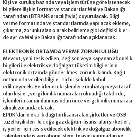
Kişi ve kuruluş bazında veya işlem türüne göre istenecek
bilgilere ilişkin format ve standartlar Maliye Bakanlığı
tarafından (BTRANS aracılığıyla) duyurulacak. Bilgi
verme formatında ve standartlarında yapılacak ekleme,
çıkarma, zorunlu alan olarak belirleme gibi değişiklikler
de ayrıca Maliye Bakanlığı tarafından açıklanacak.
ELEKTRONİK ORTAMDA VERME ZORUNLULUĞU
Mevcut, yeni tesis edilen, değişen veya kapanan abonelik
bilgileri ile elektrik ve doğalgaz tüketim bilgilerinin
elektronik ortamda gönderilmesi zorunlu kılındı. Kağıt
ortamında verilen bilgiler hiçbir şekilde kabul
edilmeyecek. Belirlenecek işlemlere muhatap veya taraf
olan kişiler, vergi kimlik numaraları olmadığı takdirde,
işlemlerin tamamlanmasından önce vergi kimlik numarası
almak zorunda olacak.
EPDK'dan elektrik dağıtım lisansı alan şirketler ve OSB
tüzel kişilikleri ile doğalgaz dağıtım lisansı alan şirketler,
iş yerleri için tesis edilecek elektrik ve doğalgaz abonelik
taleplerinde iş yeri abone işlemi tesisini yapmadan ve