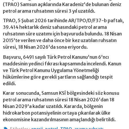
(TPAO) Samsun açıklarında Karadeniz'de bulunan deniz
petrol arama ruhsatının süresi 3 yıl uzatıldı.
TPAO, 5 Şubat 2026 tarihinde AR/TPO/D/F37-b paftalı,
39.414 hektarlık deniz sahasındaki petrol arama
ruhsatının süre uzatımı için başvuruda bulundu. 18 Nisan
2015'te verilen ve daha önce bir kez uzatılan ruhsatın
süresi, 18 Nisan 2026'da sona eriyordu.
Başvuru, 6491 sayılı Türk Petrol Kanunu'nun 6'ncı
maddesinin yedinci fıkrası kapsamında incelendi. Kanun
ve Türk Petrol Kanunu Uygulama Yönetmeliği
hükümlerine göre gerekli şartların sağlandığı tespit
edildi.
Karar sonucunda, Samsun KSİ bölgesindeki söz konusu
petrol arama ruhsatının süresi 18 Nisan 2026'dan 18
Nisan 2029'a kadar uzatıldı. Kararda, bölgenin
hidrokarbon potansiyelinin ortaya çıkarılarak ülke
ekonomisine kazandırılmasının amaçlandığı belirtildi.
,
,
,
,