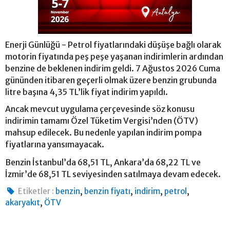
Enerji Günlüğü - Petrol fiyatlarındaki düşüşe bağlı olarak
motorin fiyatında peş peşe yaşanan indirimlerin ardından
benzine de beklenen indirim geldi. 7 Ağustos 2026 Cuma
gününden itibaren geçerli olmak üzere benzin grubunda
litre başına 4,35 TL’lik fiyat indirim yapıldı.
Ancak mevcut uygulama çerçevesinde söz konusu
indirimin tamamı Özel Tüketim Vergisi’nden (ÖTV)
mahsup edilecek. Bu nedenle yapılan indirim pompa
fiyatlarına yansımayacak.
Benzin İstanbul’da 68,51 TL, Ankara’da 68,22 TL ve
İzmir’de 68,51 TL seviyesinden satılmaya devam edecek.
,
,
,
,
Etiketler :
benzin
benzin fiyatı
indirim
petrol
,
akaryakıt
ÖTV