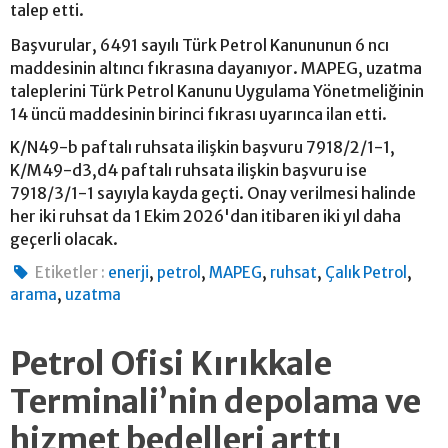
talep etti.
Başvurular, 6491 sayılı Türk Petrol Kanununun 6 ncı
maddesinin altıncı fıkrasına dayanıyor. MAPEG, uzatma
taleplerini Türk Petrol Kanunu Uygulama Yönetmeliğinin
14 üncü maddesinin birinci fıkrası uyarınca ilan etti.
K/N49-b paftalı ruhsata ilişkin başvuru 7918/2/1-1,
K/M49-d3,d4 paftalı ruhsata ilişkin başvuru ise
7918/3/1-1 sayıyla kayda geçti. Onay verilmesi halinde
her iki ruhsat da 1 Ekim 2026'dan itibaren iki yıl daha
geçerli olacak.
,
,
,
,
,
Etiketler :
enerji
petrol
MAPEG
ruhsat
Çalık Petrol
,
arama
uzatma
Petrol Ofisi Kırıkkale
Terminali’nin depolama ve
hizmet bedelleri arttı