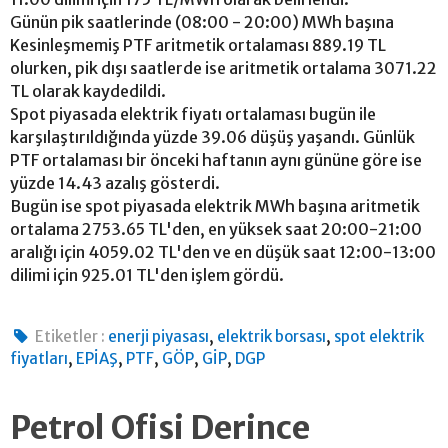
Günün pik saatlerinde (08:00 - 20:00) MWh başına
Kesinleşmemiş PTF aritmetik ortalaması 889.19 TL
olurken, pik dışı saatlerde ise aritmetik ortalama 3071.22
TL olarak kaydedildi.
Spot piyasada elektrik fiyatı ortalaması bugün ile
karşılaştırıldığında yüzde 39.06 düşüş yaşandı. Günlük
PTF ortalaması bir önceki haftanın aynı gününe göre ise
yüzde 14.43 azalış gösterdi.
Bugün ise spot piyasada elektrik MWh başına aritmetik
ortalama 2753.65 TL'den, en yüksek saat 20:00-21:00
aralığı için 4059.02 TL'den ve en düşük saat 12:00-13:00
dilimi için 925.01 TL'den işlem gördü.
,
,
Etiketler :
enerji piyasası
elektrik borsası
spot elektrik
,
,
,
,
,
fiyatları
EPİAŞ
PTF
GÖP
GİP
DGP
Petrol Ofisi Derince