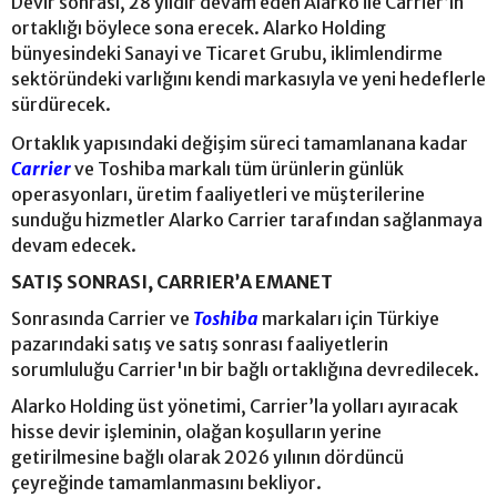
Devir sonrası, 28 yıldır devam eden Alarko ile Carrier’ın
ortaklığı böylece sona erecek. Alarko Holding
bünyesindeki Sanayi ve Ticaret Grubu, iklimlendirme
sektöründeki varlığını kendi markasıyla ve yeni hedeflerle
sürdürecek.
Ortaklık yapısındaki değişim süreci tamamlanana kadar
Carrier
ve Toshiba markalı tüm ürünlerin günlük
operasyonları, üretim faaliyetleri ve müşterilerine
sunduğu hizmetler Alarko Carrier tarafından sağlanmaya
devam edecek.
SATIŞ SONRASI, CARRIER’A EMANET
Sonrasında Carrier ve
Toshiba
markaları için Türkiye
pazarındaki satış ve satış sonrası faaliyetlerin
sorumluluğu Carrier'ın bir bağlı ortaklığına devredilecek.
Alarko Holding üst yönetimi, Carrier’la yolları ayıracak
hisse devir işleminin, olağan koşulların yerine
getirilmesine bağlı olarak 2026 yılının dördüncü
çeyreğinde tamamlanmasını bekliyor.