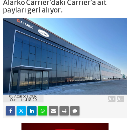
Alarko Carrier’daki Carrier’a ait
payları geri alıyor.
08 Ağustos 2026
A+
A-
Cumartesi 18:20