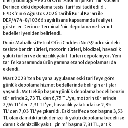
Enerji Günlüğü - Petrol Ofisi Anonim Şirketi'nin Kocaeli
Derince'deki depolama tesisi tarifesi tadil edildi.
EPDK'nın 6 Ağustos 2026 tarihli Kurul Kararı ile
DEP/474-8/10366 sayılı lisans kapsamında faaliyet
gösteren Derince Terminali'nin depolama ve hizmet
bedelleri yeniden belirlendi.
Deniz Mahallesi Petrol Ofisi Caddesi No:39 adresindeki
tesiste benzin türleri, motorin türleri, biodizel, havacılık
yakıtı türleri ve denizcilik yakıtı türleri depolanıyor. Yeni
tarife kapsamında ürün gamına etanol depolaması da
eklendi.
Mart 2023'ten bu yana uygulanan eski tarifeye göre
günlük depolama hizmet bedellerinde belirgin artışlar
yaşandı. Metreküp başına günlük depolama bedeli benzin
türlerinde 2,73 TL'den 6,75 TL'ye, motorin türlerinde
2,96 TL'den 7,31 TL'ye, havacılık yakıtında ise 2,85
TL'den 7,03 TL'ye çıkarıldı. Eski tarifede ton başına 3,53
TL olan damıtık/artık denizcilik yakıtı depolama bedeli ise
damıtık denizcilik yakıtı için m³ başına 7,31 TL, artık