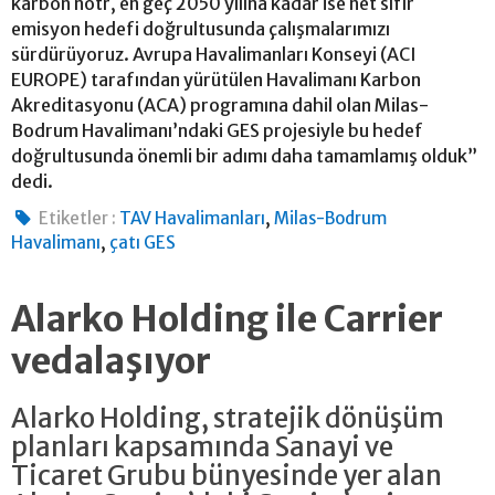
karbon nötr, en geç 2050 yılına kadar ise net sıfır
emisyon hedefi doğrultusunda çalışmalarımızı
sürdürüyoruz. Avrupa Havalimanları Konseyi (ACI
EUROPE) tarafından yürütülen Havalimanı Karbon
Akreditasyonu (ACA) programına dahil olan Milas-
Bodrum Havalimanı’ndaki GES projesiyle bu hedef
doğrultusunda önemli bir adımı daha tamamlamış olduk”
dedi.
,
Etiketler :
TAV Havalimanları
Milas-Bodrum
,
Havalimanı
çatı GES
Alarko Holding ile Carrier
vedalaşıyor
Alarko Holding, stratejik dönüşüm
planları kapsamında Sanayi ve
Ticaret Grubu bünyesinde yer alan