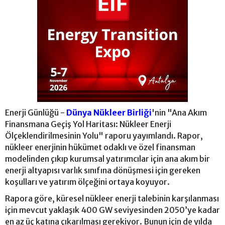
Enerji Günlüğü -
Dünya Nükleer Birliği
'nin "Ana Akım
Finansmana Geçiş Yol Haritası: Nükleer Enerji
Ölçeklendirilmesinin Yolu" raporu yayımlandı. Rapor,
nükleer enerjinin hükümet odaklı ve özel finansman
modelinden çıkıp kurumsal yatırımcılar için ana akım bir
enerji altyapısı varlık sınıfına dönüşmesi için gereken
koşulları ve yatırım ölçeğini ortaya koyuyor.
Rapora göre, küresel nükleer enerji talebinin karşılanması
için mevcut yaklaşık 400 GW seviyesinden 2050’ye kadar
en az üç katına çıkarılması gerekiyor. Bunun için de yılda