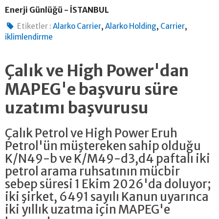
Enerji Günlüğü - İSTANBUL
,
,
,
Etiketler :
Alarko Carrier
Alarko Holding
Carrier
iklimlendirme
Çalık ve High Power'dan
MAPEG'e başvuru süre
uzatımı başvurusu
Çalık Petrol ve High Power Eruh
Petrol'ün müştereken sahip olduğu
K/N49-b ve K/M49-d3,d4 paftalı iki
petrol arama ruhsatının mücbir
sebep süresi 1 Ekim 2026'da doluyor;
iki şirket, 6491 sayılı Kanun uyarınca
iki yıllık uzatma için MAPEG'e