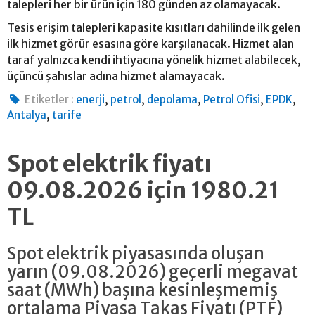
talepleri her bir ürün için 180 günden az olamayacak.
Tesis erişim talepleri kapasite kısıtları dahilinde ilk gelen
ilk hizmet görür esasına göre karşılanacak. Hizmet alan
taraf yalnızca kendi ihtiyacına yönelik hizmet alabilecek,
üçüncü şahıslar adına hizmet alamayacak.
,
,
,
,
,
Etiketler :
enerji
petrol
depolama
Petrol Ofisi
EPDK
,
Antalya
tarife
Spot elektrik fiyatı
09.08.2026 için 1980.21
TL
Spot elektrik piyasasında oluşan
yarın (09.08.2026) geçerli megavat
saat (MWh) başına kesinleşmemiş
ortalama Piyasa Takas Fiyatı (PTF)