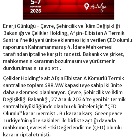
Enerji Günlüğü - Çevre, Şehircilik ve İklim Değişikliği
Bakanlığı ve Çelikler Holding, Afşin-Elbistan A Termik
Santrali’ne iki yeni ünite eklenmesi için verilen ÇED olumlu
raporunun Kahramanmaraş 4. İdare Mahkemesi
tarafından iptaline karşı itiraz etti. Bakanlık ve şirket,
mahkemenin kararının bozulmasını ve yürütmenin
durdurulmasını talep etti.
Çelikler Holding’e ait Afşin Elbistan A Kömürlü Termik
santraline toplam 688 MW kapasiteye sahip iki ünite
daha eklenmesi planlanıyor. Çevre, Şehircilik ve İklim
Değişikliği Bakanlığı, 27 Aralık 2024’te yeni bir termik
santral büyüklüğünde olan bu ek üniteler için “ÇED
Olumlu” kararı vermişti. Bu karara karşı Greenpeace
Türkiye’nin yöre sakinleri ile birlikte açtığı davada
mahkeme Çevresel Etki Değerlendirme (ÇED) olumlu
kararını iptal etmişti.