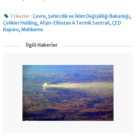
,
,
Etiketler :
Çevre
Şehircilik ve İklim Değişikliği Bakanlığı
,
,
Çelikler Holding
Afşin-Elbistan A Termik Santrali
ÇED
,
Raporu
Mahkeme
İlgili Haberler