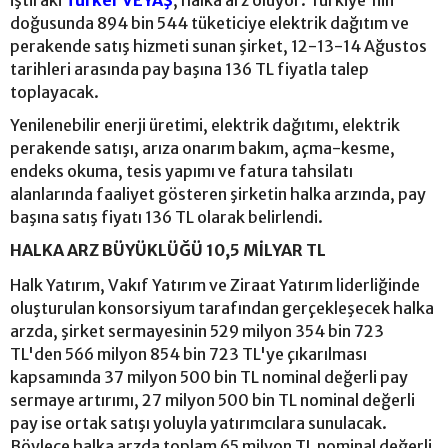
iştiraki
Türker VEYAŞ
, halka arz oluyor. Türkiye'nin
doğusunda 894 bin 544 tüketiciye elektrik dağıtım ve
perakende satış hizmeti sunan şirket, 12-13-14 Ağustos
tarihleri arasında pay başına 136 TL fiyatla talep
toplayacak.
Yenilenebilir enerji üretimi, elektrik dağıtımı, elektrik
perakende satışı, arıza onarım bakım, açma-kesme,
endeks okuma, tesis yapımı ve fatura tahsilatı
alanlarında faaliyet gösteren şirketin halka arzında, pay
başına satış fiyatı 136 TL olarak belirlendi.
HALKA ARZ BÜYÜKLÜĞÜ 10,5 MİLYAR TL
Halk Yatırım, Vakıf Yatırım ve Ziraat Yatırım liderliğinde
oluşturulan konsorsiyum tarafından gerçekleşecek halka
arzda, şirket sermayesinin 529 milyon 354 bin 723
TL'den 566 milyon 854 bin 723 TL'ye çıkarılması
kapsamında 37 milyon 500 bin TL nominal değerli pay
sermaye artırımı, 27 milyon 500 bin TL nominal değerli
pay ise ortak satışı yoluyla yatırımcılara sunulacak.
Böylece halka arzda toplam 65 milyon TL nominal değerli