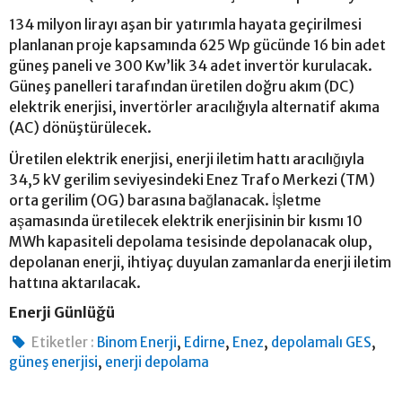
134 milyon lirayı aşan bir yatırımla hayata geçirilmesi
planlanan proje kapsamında 625 Wp gücünde 16 bin adet
güneş paneli ve 300 Kw’lik 34 adet invertör kurulacak.
Güneş panelleri tarafından üretilen doğru akım (DC)
elektrik enerjisi, invertörler aracılığıyla alternatif akıma
(AC) dönüştürülecek.
Üretilen elektrik enerjisi, enerji iletim hattı aracılığıyla
34,5 kV gerilim seviyesindeki Enez Trafo Merkezi (TM)
orta gerilim (OG) barasına bağlanacak. İşletme
aşamasında üretilecek elektrik enerjisinin bir kısmı 10
MWh kapasiteli depolama tesisinde depolanacak olup,
depolanan enerji, ihtiyaç duyulan zamanlarda enerji iletim
hattına aktarılacak.
Enerji Günlüğü
,
,
,
,
Etiketler :
Binom Enerji
Edirne
Enez
depolamalı GES
,
güneş enerjisi
enerji depolama