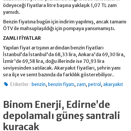
ödeyeceği fiyatlara litre başına yaklaşık 1,07 TL zam
yansıdı.
Benzin fiyatına bugün için indirim yapılmış, ancak tamamı
ÖTV ile mahsuplaşıldığı için pompaya yansımamıştı.
ZAMLI FİYATLAR
Yapılan fiyat artışının ardından benzin fiyatları
İstanbul’da İstanbul'da 68,33 lira, Ankara'da 69,30 lira,
İzmir'de 69,58 lira, doğu illerinde ise 70,93 lira
seviyesinden satılacak. Akaryakıt fiyatları, şehrin yanı
sıra ilçe ve semt bazında da farklılık gösterebiliyor.
,
,
,
,
Etiketler :
benzin
benzin fiyatı
zam
petrol
akaryakıt
Binom Enerji, Edirne’de
depolamalı güneş santrali
kuracak