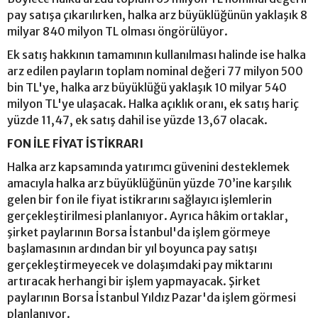
pay satışa çıkarılırken, halka arz büyüklüğünün yaklaşık 8
milyar 840 milyon TL olması öngörülüyor.
Ek satış hakkının tamamının kullanılması halinde ise halka
arz edilen payların toplam nominal değeri 77 milyon 500
bin TL'ye, halka arz büyüklüğü yaklaşık 10 milyar 540
milyon TL'ye ulaşacak. Halka açıklık oranı, ek satış hariç
yüzde 11,47, ek satış dahil ise yüzde 13,67 olacak.
FON İLE FİYAT İSTİKRARI
Halka arz kapsamında yatırımcı güvenini desteklemek
amacıyla halka arz büyüklüğünün yüzde 70’ine karşılık
gelen bir fon ile fiyat istikrarını sağlayıcı işlemlerin
gerçekleştirilmesi planlanıyor. Ayrıca hâkim ortaklar,
şirket paylarının Borsa İstanbul'da işlem görmeye
başlamasının ardından bir yıl boyunca pay satışı
gerçekleştirmeyecek ve dolaşımdaki pay miktarını
artıracak herhangi bir işlem yapmayacak. Şirket
paylarının Borsa İstanbul Yıldız Pazar'da işlem görmesi
planlanıyor.