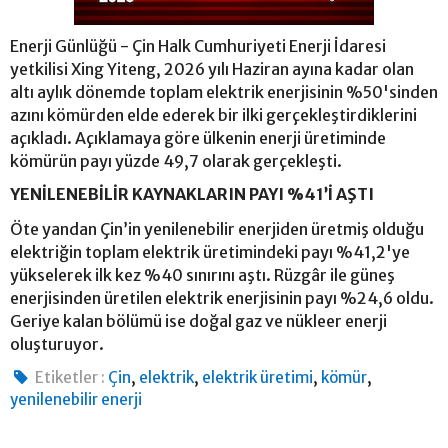
Enerji Günlüğü - Çin Halk Cumhuriyeti Enerji İdaresi
yetkilisi Xing Yiteng, 2026 yılı Haziran ayına kadar olan
altı aylık dönemde toplam elektrik enerjisinin %50'sinden
azını kömürden elde ederek bir ilki gerçekleştirdiklerini
açıkladı. Açıklamaya göre ülkenin enerji üretiminde
kömürün payı yüzde 49,7 olarak gerçekleşti.
YENİLENEBİLİR KAYNAKLARIN PAYI %41’İ AŞTI
Öte yandan Çin’in yenilenebilir enerjiden üretmiş olduğu
elektriğin toplam elektrik üretimindeki payı %41,2'ye
yükselerek ilk kez %40 sınırını aştı. Rüzgâr ile güneş
enerjisinden üretilen elektrik enerjisinin payı %24,6 oldu.
Geriye kalan bölümü ise doğal gaz ve nükleer enerji
oluşturuyor.
,
,
,
,
Etiketler :
Çin
elektrik
elektrik üretimi
kömür
yenilenebilir enerji