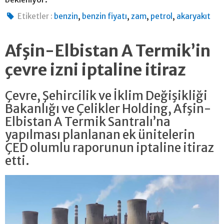
,
,
,
,
Etiketler :
benzin
benzin fiyatı
zam
petrol
akaryakıt
Afşin-Elbistan A Termik’in
çevre izni iptaline itiraz
Çevre, Şehircilik ve İklim Değişikliği
Bakanlığı ve Çelikler Holding, Afşin-
Elbistan A Termik Santralı’na
yapılması planlanan ek ünitelerin
ÇED olumlu raporunun iptaline itiraz
etti.