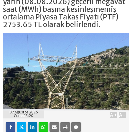
yarın (08.08.2026) geçerli megavat
saat (MWh) başına kesinleşmemiş
ortalama Piyasa Takas Fiyatı (PTF)
2753.65 TL olarak belirlendi.
07 Ağustos 2026
A+
A-
Cuma 13:20