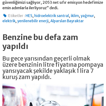
güvenliğimizi sağlıyor, 2053 net sıfır emisyon hedefimize
emin adımlarla ilerliyoruz” dedi.
,
,
,
,
Etiketler :
HES
hidroelektrik santral
iklim
yağmur
,
,
elektrik
yenilenebilir enerji
Alparslan Bayraktar
Benzine bu defa zam
yapıldı
Bu gece yarısından geçerli olmak
üzere benzinin litre fiyatına pompaya
yansıyacak şekilde yaklaşık 1 lira 7
kuruş zam yapıldı.