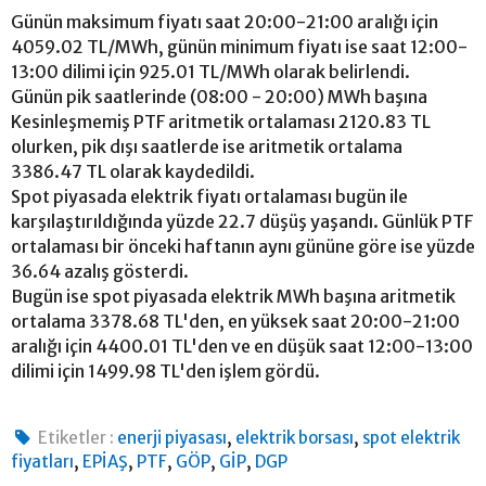
Günün maksimum fiyatı saat 20:00-21:00 aralığı için
4059.02 TL/MWh, günün minimum fiyatı ise saat 12:00-
13:00 dilimi için 925.01 TL/MWh olarak belirlendi.
Günün pik saatlerinde (08:00 - 20:00) MWh başına
Kesinleşmemiş PTF aritmetik ortalaması 2120.83 TL
olurken, pik dışı saatlerde ise aritmetik ortalama
3386.47 TL olarak kaydedildi.
Spot piyasada elektrik fiyatı ortalaması bugün ile
karşılaştırıldığında yüzde 22.7 düşüş yaşandı. Günlük PTF
ortalaması bir önceki haftanın aynı gününe göre ise yüzde
36.64 azalış gösterdi.
Bugün ise spot piyasada elektrik MWh başına aritmetik
ortalama 3378.68 TL'den, en yüksek saat 20:00-21:00
aralığı için 4400.01 TL'den ve en düşük saat 12:00-13:00
dilimi için 1499.98 TL'den işlem gördü.
,
,
Etiketler :
enerji piyasası
elektrik borsası
spot elektrik
,
,
,
,
,
fiyatları
EPİAŞ
PTF
GÖP
GİP
DGP