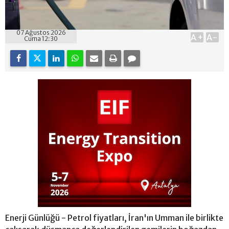
07 Ağustos 2026
A+
A-
Cuma 12:30
Enerji Günlüğü - Petrol fiyatları, İran'ın Umman ile birlikte