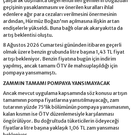
çalışarak düşmanca değerlendirilen gemilerin boğazdan
geçişinin yasaklanmasını ve önerilen kuralları ihlal
edenlere ağır para cezaları verilmesini önermesinin
ardından, Hürmüz Boğazı'nın açılmasına ilişkin artan
endişelerle yükseldi. Buna bağlı olarak akaryakıtta da
artış beklentisi oluştu.
8 Ağustos 2026 Cumartesi gününden itibaren geçerli
olmak üzere benzin grubunda litre başına 1,43 TL fiyat
artışı bekleniyor. Benzin fiyatına bugün için indirim
yapılmış, ancak tamamı ÖTV ile mahsuplaşıldığı için
pompaya yansımamıştı.
ZAMMIN TAMAMI POMPAYA YANSIMAYACAK
Ancak mevcut uygulama kapsamında söz konusu artışın
tamamının pompa fiyatlarına yansıtılmayacağı, zam
tutarının yüzde 75'lik bölümünün pompaya yansımasının,
kalan kısmın ise ÖTV düzenlemesiyle karşılanması
öngörülüyor. Bu doğrultuda tüketicilerin ödeyeceği
fiyatlara litre başına yaklaşık 1,06 TL zam yansıması
bekleniyor.