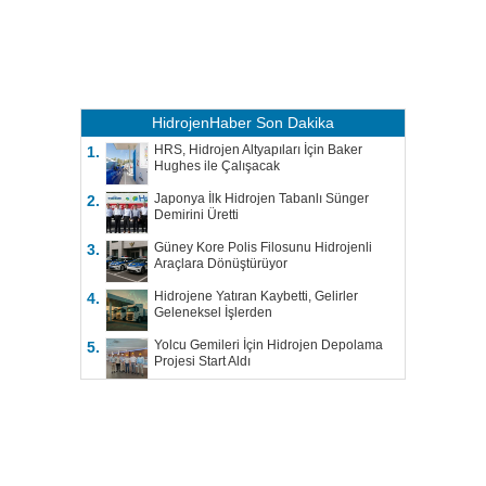
HidrojenHaber
Son Dakika
HRS, Hidrojen Altyapıları İçin Baker
1.
Hughes ile Çalışacak
Japonya İlk Hidrojen Tabanlı Sünger
2.
Demirini Üretti
Güney Kore Polis Filosunu Hidrojenli
3.
Araçlara Dönüştürüyor
Hidrojene Yatıran Kaybetti, Gelirler
4.
Geleneksel İşlerden
Yolcu Gemileri İçin Hidrojen Depolama
5.
Projesi Start Aldı