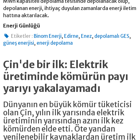
MWh kapasiteli depolama tesisinde depolanacak olup,
depolanan enerji, ihtiyaç duyulan zamanlarda enerji iletim
hattına aktarılacak.
Enerji Günlüğü
,
,
,
,
Etiketler :
Binom Enerji
Edirne
Enez
depolamalı GES
,
güneş enerjisi
enerji depolama
Çin'de bir ilk: Elektrik
üretiminde kömürün payı
yarıyı yakalayamadı
Dünyanın en büyük kömür tüketicisi
olan Çin, yılın ilk yarısında elektrik
üretiminin yarısından azını ilk kez
kömürden elde etti. Öte yandan
yenilenebilir kaynaklardan üretim ilk