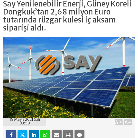
Say Yenilenebilir Enerji, Güney Koreli
Dongkuk’tan 2,68 milyon Euro
tutarında rüzgar kulesi iç aksam
siparişi aldı.
18 Mayıs 2021 Salı
A+
A-
03:50