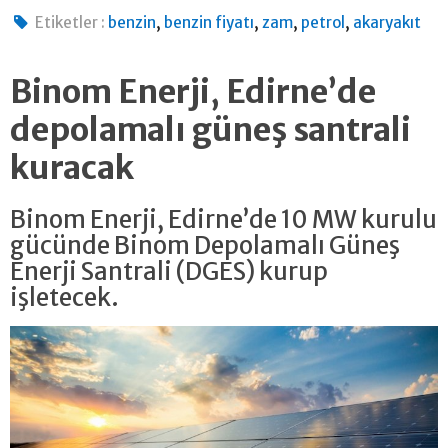
,
,
,
,
Etiketler :
benzin
benzin fiyatı
zam
petrol
akaryakıt
Binom Enerji, Edirne’de
depolamalı güneş santrali
kuracak
Binom Enerji, Edirne’de 10 MW kurulu
gücünde Binom Depolamalı Güneş
Enerji Santrali (DGES) kurup
işletecek.