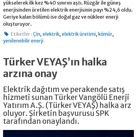
yükselerek ilk kez %40 sınırını aştı. Rüzgâr ile güneş
enerjisinden üretilen elektrik enerjisinin payı %24,6 oldu.
Geriye kalan bölümü ise doğal gaz ve nükleer enerji
oluşturuyor.
,
,
,
,
Etiketler :
Çin
elektrik
elektrik üretimi
kömür
yenilenebilir enerji
Türker VEYAŞ’ın halka
arzına onay
Elektrik dağıtım ve perakende satış
hizmeti sunan Türker Vangölü Enerji
Yatırım A.Ş. (Türker VEYAŞ) halka arz
oluyor. Şirketin başvurusu SPK
tarafından onaylandı.