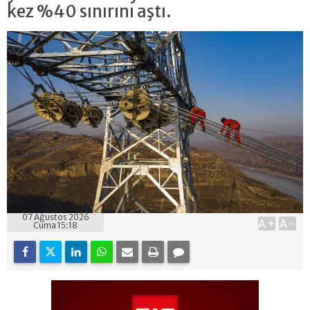
kez %40 sınırını aştı.
07 Ağustos 2026
A+
A-
Cuma 15:18