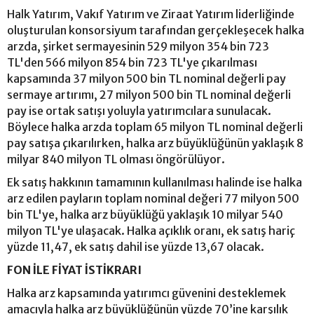
Halk Yatırım, Vakıf Yatırım ve Ziraat Yatırım liderliğinde
oluşturulan konsorsiyum tarafından gerçekleşecek halka
arzda, şirket sermayesinin 529 milyon 354 bin 723
TL'den 566 milyon 854 bin 723 TL'ye çıkarılması
kapsamında 37 milyon 500 bin TL nominal değerli pay
sermaye artırımı, 27 milyon 500 bin TL nominal değerli
pay ise ortak satışı yoluyla yatırımcılara sunulacak.
Böylece halka arzda toplam 65 milyon TL nominal değerli
pay satışa çıkarılırken, halka arz büyüklüğünün yaklaşık 8
milyar 840 milyon TL olması öngörülüyor.
Ek satış hakkının tamamının kullanılması halinde ise halka
arz edilen payların toplam nominal değeri 77 milyon 500
bin TL'ye, halka arz büyüklüğü yaklaşık 10 milyar 540
milyon TL'ye ulaşacak. Halka açıklık oranı, ek satış hariç
yüzde 11,47, ek satış dahil ise yüzde 13,67 olacak.
FON İLE FİYAT İSTİKRARI
Halka arz kapsamında yatırımcı güvenini desteklemek
amacıyla halka arz büyüklüğünün yüzde 70’ine karşılık