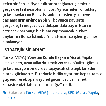
gelen bir fon ile fiyat istikrarını sağlayıcı işlemlerin
gerçekleştirilmesi planlanıyor. Ayrıca hâkim ortaklar,
şirket paylarının Borsa İstanbul'da işlem görmeye
başlamasının ardından bir yıl boyunca pay satışı
gerçekleştirmeyecek ve dolaşımdaki pay miktarını
artıracak herhangi bir işlem yapmayacak. Şirket
paylarının Borsa İstanbul Yıldız Pazar'da işlem görmesi
planlanıyor.
“STRATEJİK BİR ADIM”
Türker VEYAŞ Yönetim Kurulu Başkanı Murat Papila,
"Halka arzı, uzun yıllardır emek vererek büyüttüğümüz
şirketimizi yeni bir evreye taşıyacak stratejik bir adım
olarak görüyoruz. Bu adımla birlikte yatırım kapasitemizi
güçlendirerek operasyonel gücümüzü ve hizmet
kapasitemizi daha da artıracağız" dedi.
,
,
,
,
Etiketler :
Türker VEYAŞ
halka arz
SPK
Murat Papila
elektrik