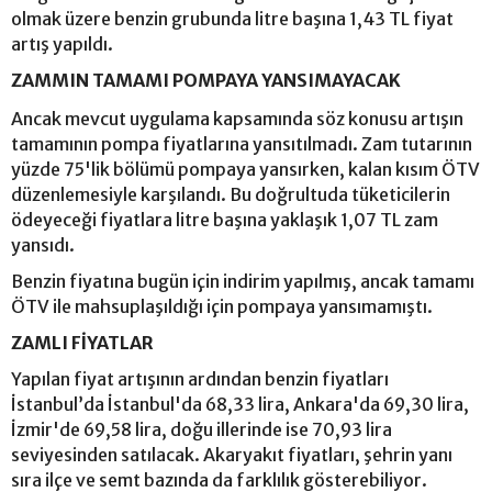
olmak üzere benzin grubunda litre başına 1,43 TL fiyat
artış yapıldı.
ZAMMIN TAMAMI POMPAYA YANSIMAYACAK
Ancak mevcut uygulama kapsamında söz konusu artışın
tamamının pompa fiyatlarına yansıtılmadı. Zam tutarının
yüzde 75'lik bölümü pompaya yansırken, kalan kısım ÖTV
düzenlemesiyle karşılandı. Bu doğrultuda tüketicilerin
ödeyeceği fiyatlara litre başına yaklaşık 1,07 TL zam
yansıdı.
Benzin fiyatına bugün için indirim yapılmış, ancak tamamı
ÖTV ile mahsuplaşıldığı için pompaya yansımamıştı.
ZAMLI FİYATLAR
Yapılan fiyat artışının ardından benzin fiyatları
İstanbul’da İstanbul'da 68,33 lira, Ankara'da 69,30 lira,
İzmir'de 69,58 lira, doğu illerinde ise 70,93 lira
seviyesinden satılacak. Akaryakıt fiyatları, şehrin yanı
sıra ilçe ve semt bazında da farklılık gösterebiliyor.