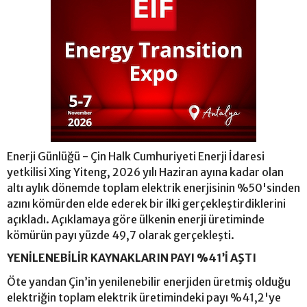
Enerji Günlüğü - Çin Halk Cumhuriyeti Enerji İdaresi
yetkilisi Xing Yiteng, 2026 yılı Haziran ayına kadar olan
altı aylık dönemde toplam elektrik enerjisinin %50'sinden
azını kömürden elde ederek bir ilki gerçekleştirdiklerini
açıkladı. Açıklamaya göre ülkenin enerji üretiminde
kömürün payı yüzde 49,7 olarak gerçekleşti.
YENİLENEBİLİR KAYNAKLARIN PAYI %41’İ AŞTI
Öte yandan Çin’in yenilenebilir enerjiden üretmiş olduğu
elektriğin toplam elektrik üretimindeki payı %41,2'ye