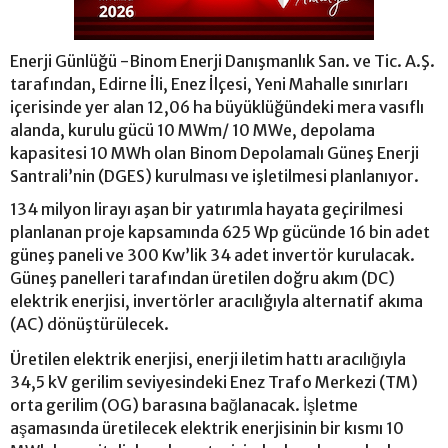
Enerji Günlüğü -Binom Enerji Danışmanlık San. ve Tic. A.Ş.
tarafından, Edirne İli, Enez İlçesi, Yeni Mahalle sınırları
içerisinde yer alan 12,06 ha büyüklüğündeki mera vasıflı
alanda, kurulu gücü 10 MWm/ 10 MWe, depolama
kapasitesi 10 MWh olan Binom Depolamalı Güneş Enerji
Santrali’nin (DGES) kurulması ve işletilmesi planlanıyor.
134 milyon lirayı aşan bir yatırımla hayata geçirilmesi
planlanan proje kapsamında 625 Wp gücünde 16 bin adet
güneş paneli ve 300 Kw’lik 34 adet invertör kurulacak.
Güneş panelleri tarafından üretilen doğru akım (DC)
elektrik enerjisi, invertörler aracılığıyla alternatif akıma
(AC) dönüştürülecek.
Üretilen elektrik enerjisi, enerji iletim hattı aracılığıyla
34,5 kV gerilim seviyesindeki Enez Trafo Merkezi (TM)
orta gerilim (OG) barasına bağlanacak. İşletme
aşamasında üretilecek elektrik enerjisinin bir kısmı 10