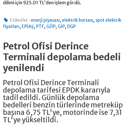
dilimi için 925.01 TL'den işlem gördü.
,
,
Etiketler :
enerji piyasası
elektrik borsası
spot elektrik
,
,
,
,
,
fiyatları
EPİAŞ
PTF
GÖP
GİP
DGP
Petrol Ofisi Derince
Terminali depolama bedeli
yenilendi
Petrol Ofisi Derince Terminali
depolama tarifesi EPDK kararıyla
tadil edildi. Günlük depolama
bedelleri benzin türlerinde metreküp
başına 6,75 TL'ye, motorinde ise 7,31
TL'ye yükseltildi.