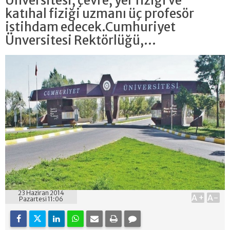
Ünversitesi, çevre, yer fiziği ve
katıhal fiziği uzmanı üç profesör
istihdam edecek.Cumhuriyet
Ünversitesi Rektörlüğü,...
23 Haziran 2014
A+
A-
Pazartesi 11:06