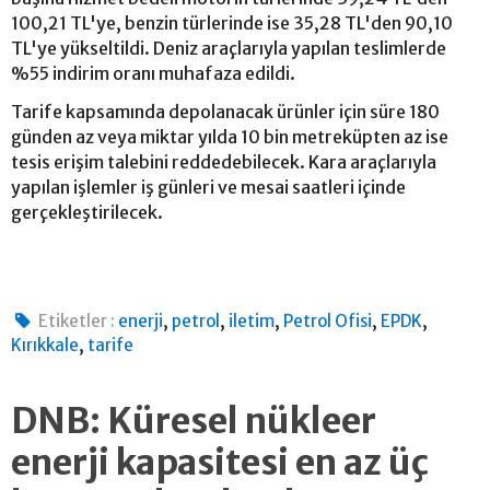
100,21 TL'ye, benzin türlerinde ise 35,28 TL'den 90,10
TL'ye yükseltildi. Deniz araçlarıyla yapılan teslimlerde
%55 indirim oranı muhafaza edildi.
Tarife kapsamında depolanacak ürünler için süre 180
günden az veya miktar yılda 10 bin metreküpten az ise
tesis erişim talebini reddedebilecek. Kara araçlarıyla
yapılan işlemler iş günleri ve mesai saatleri içinde
gerçekleştirilecek.
,
,
,
,
,
Etiketler :
enerji
petrol
iletim
Petrol Ofisi
EPDK
,
Kırıkkale
tarife
DNB: Küresel nükleer
enerji kapasitesi en az üç