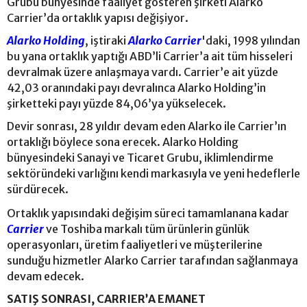
Grubu bünyesinde faaliyet gösteren şirketi Alarko
Carrier’da ortaklık yapısı değişiyor.
Alarko Holding
, iştiraki
Alarko Carrier
'daki, 1998 yılından
bu yana ortaklık yaptığı ABD’li Carrier’a ait tüm hisseleri
devralmak üzere anlaşmaya vardı. Carrier’e ait yüzde
42,03 oranındaki payı devralınca Alarko Holding’in
şirketteki payı yüzde 84,06’ya yükselecek.
Devir sonrası, 28 yıldır devam eden Alarko ile Carrier’ın
ortaklığı böylece sona erecek. Alarko Holding
bünyesindeki Sanayi ve Ticaret Grubu, iklimlendirme
sektöründeki varlığını kendi markasıyla ve yeni hedeflerle
sürdürecek.
Ortaklık yapısındaki değişim süreci tamamlanana kadar
Carrier
ve Toshiba markalı tüm ürünlerin günlük
operasyonları, üretim faaliyetleri ve müşterilerine
sunduğu hizmetler Alarko Carrier tarafından sağlanmaya
devam edecek.
SATIŞ SONRASI, CARRIER’A EMANET