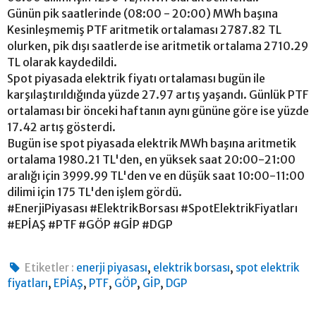
Günün pik saatlerinde (08:00 - 20:00) MWh başına
Kesinleşmemiş PTF aritmetik ortalaması 2787.82 TL
olurken, pik dışı saatlerde ise aritmetik ortalama 2710.29
TL olarak kaydedildi.
Spot piyasada elektrik fiyatı ortalaması bugün ile
karşılaştırıldığında yüzde 27.97 artış yaşandı. Günlük PTF
ortalaması bir önceki haftanın aynı gününe göre ise yüzde
17.42 artış gösterdi.
Bugün ise spot piyasada elektrik MWh başına aritmetik
ortalama 1980.21 TL'den, en yüksek saat 20:00-21:00
aralığı için 3999.99 TL'den ve en düşük saat 10:00-11:00
dilimi için 175 TL'den işlem gördü.
#EnerjiPiyasası #ElektrikBorsası #SpotElektrikFiyatları
#EPİAŞ #PTF #GÖP #GİP #DGP
,
,
Etiketler :
enerji piyasası
elektrik borsası
spot elektrik
,
,
,
,
,
fiyatları
EPİAŞ
PTF
GÖP
GİP
DGP