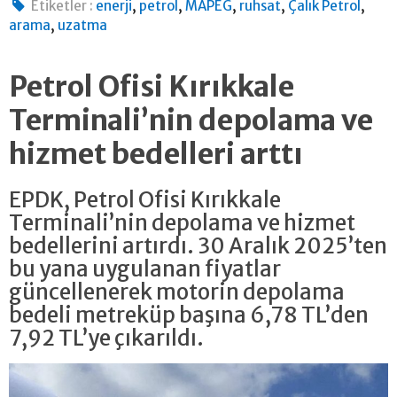
,
,
,
,
,
Etiketler :
enerji
petrol
MAPEG
ruhsat
Çalık Petrol
,
arama
uzatma
Petrol Ofisi Kırıkkale
Terminali’nin depolama ve
hizmet bedelleri arttı
EPDK, Petrol Ofisi Kırıkkale
Terminali’nin depolama ve hizmet
bedellerini artırdı. 30 Aralık 2025’ten
bu yana uygulanan fiyatlar
güncellenerek motorin depolama
bedeli metreküp başına 6,78 TL’den
7,92 TL’ye çıkarıldı.