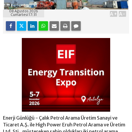
08 Ağustos 2026
A+
A-
Cumartesi 17:31
Enerji Günlüğü - Çalık Petrol Arama Üretim Sanayi ve
Ticaret A.Ş. ile High Power Eruh Petrol Arama ve Üretim
Ltd. Şti., müştereken sahip oldukları iki petrol arama