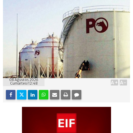
08 Ağustos 2026
A+
A-
Cumartesi 12:48