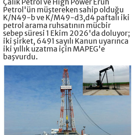
Çalık Petrol ve High Power Eruh
Petrol'ün müştereken sahip olduğu
K/N49-b ve K/M49-d3,d4 paftalı iki
petrol arama ruhsatının mücbir
sebep süresi 1 Ekim 2026'da doluyor;
iki şirket, 6491 sayılı Kanun uyarınca
iki yıllık uzatma için MAPEG'e
başvurdu.