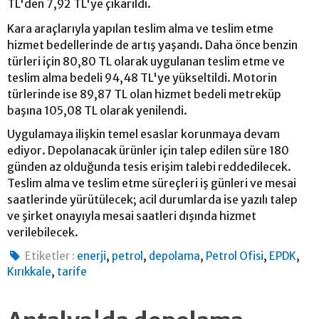
TL'den 7,92 TL'ye çıkarıldı.
Kara araçlarıyla yapılan teslim alma ve teslim etme
hizmet bedellerinde de artış yaşandı. Daha önce benzin
türleri için 80,80 TL olarak uygulanan teslim etme ve
teslim alma bedeli 94,48 TL'ye yükseltildi. Motorin
türlerinde ise 89,87 TL olan hizmet bedeli metreküp
başına 105,08 TL olarak yenilendi.
Uygulamaya ilişkin temel esaslar korunmaya devam
ediyor. Depolanacak ürünler için talep edilen süre 180
günden az olduğunda tesis erişim talebi reddedilecek.
Teslim alma ve teslim etme süreçleri iş günleri ve mesai
saatlerinde yürütülecek; acil durumlarda ise yazılı talep
ve şirket onayıyla mesai saatleri dışında hizmet
verilebilecek.
,
,
,
,
,
Etiketler :
enerji
petrol
depolama
Petrol Ofisi
EPDK
,
Kırıkkale
tarife