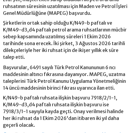
ruhsatının süresinin uzatılması için Maden ve Petrol İşleri
Genel Müdürlüğüne (MAPEG) başvurdu.
Şirketlerin ortak sahip olduğu K/N49-b paftalı ve
K/M49-d3,d4 paftalı petrol arama ruhsatlarının mücbir
sebep kapsamında uzatılmış süreleri 1 Ekim 2026
tarihinde sona erecek. İki şirket, 3 Ağustos 2026 tarihli
dilekçeleriyle her iki ruhsat için de ikişer yıllık ek süre
talep etti.
Başvurular, 6491 sayılı Türk Petrol Kanununun 6 ncı
maddesinin altıncı fıkrasına dayanıyor. MAPEG, uzatma
taleplerini Türk Petrol Kanunu Uygulama Yönetmeliğinin
14 üncü maddesinin birinci fıkrası uyarınca ilan etti.
K/N49-b paftalı ruhsata ilişkin başvuru 7918/2/1-1,
K/M49-d3,d4 paftalı ruhsata ilişkin başvuru ise
7918/3/1-1 sayıyla kayda geçti. Onay verilmesi halinde
her iki ruhsat da 1 Ekim 2026'dan itibaren iki yıl daha
geçerli olacak.