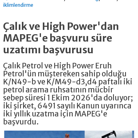
iklimlendirme
Çalık ve High Power'dan
MAPEG'e başvuru süre
uzatımı başvurusu
Çalık Petrol ve High Power Eruh
Petrol'ün müştereken sahip olduğu
K/N49-b ve K/M49-d3,d4 paftalı iki
petrol arama ruhsatının mücbir
sebep süresi 1 Ekim 2026'da doluyor;
iki şirket, 6491 sayılı Kanun uyarınca
iki yıllık uzatma için MAPEG'e
başvurdu.