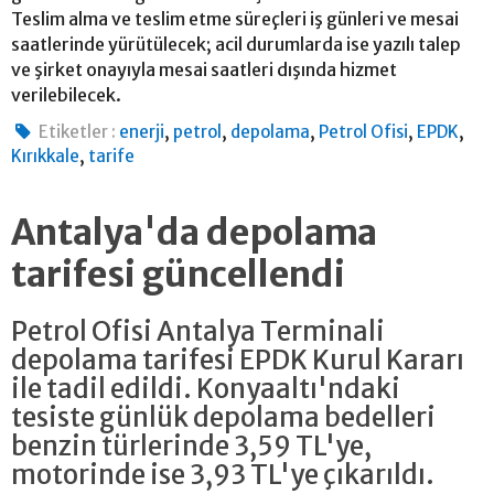
Teslim alma ve teslim etme süreçleri iş günleri ve mesai
saatlerinde yürütülecek; acil durumlarda ise yazılı talep
ve şirket onayıyla mesai saatleri dışında hizmet
verilebilecek.
,
,
,
,
,
Etiketler :
enerji
petrol
depolama
Petrol Ofisi
EPDK
,
Kırıkkale
tarife
Antalya'da depolama
tarifesi güncellendi
Petrol Ofisi Antalya Terminali
depolama tarifesi EPDK Kurul Kararı
ile tadil edildi. Konyaaltı'ndaki
tesiste günlük depolama bedelleri
benzin türlerinde 3,59 TL'ye,
motorinde ise 3,93 TL'ye çıkarıldı.