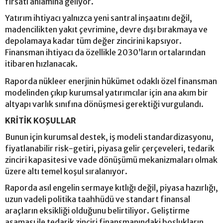
fırsatı anlamına geliyor.
Yatırım ihtiyacı yalnızca yeni santral inşaatını değil,
madencilikten yakıt çevrimine, devre dışı bırakmaya ve
depolamaya kadar tüm değer zincirini kapsıyor.
Finansman ihtiyacı da özellikle 2030’ların ortalarından
itibaren hızlanacak.
Raporda nükleer enerjinin hükümet odaklı özel finansman
modelinden çıkıp kurumsal yatırımcılar için ana akım bir
altyapı varlık sınıfına dönüşmesi gerektiği vurgulandı.
KRİTİK KOŞULLAR
Bunun için kurumsal destek, iş modeli standardizasyonu,
fiyatlanabilir risk-getiri, piyasa gelir çerçeveleri, tedarik
zinciri kapasitesi ve vade dönüşümü mekanizmaları olmak
üzere altı temel koşul sıralanıyor.
Raporda asıl engelin sermaye kıtlığı değil, piyasa hazırlığı,
uzun vadeli politika taahhüdü ve standart finansal
araçların eksikliği olduğunu belirtiliyor. Geliştirme
aşaması ile tedarik zinciri finansmanındaki boşlukların