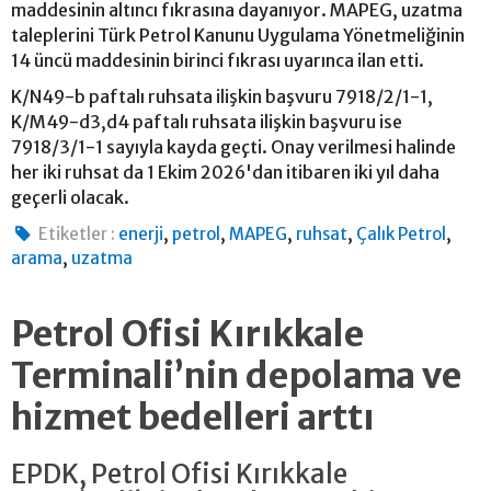
maddesinin altıncı fıkrasına dayanıyor. MAPEG, uzatma
taleplerini Türk Petrol Kanunu Uygulama Yönetmeliğinin
14 üncü maddesinin birinci fıkrası uyarınca ilan etti.
K/N49-b paftalı ruhsata ilişkin başvuru 7918/2/1-1,
K/M49-d3,d4 paftalı ruhsata ilişkin başvuru ise
7918/3/1-1 sayıyla kayda geçti. Onay verilmesi halinde
her iki ruhsat da 1 Ekim 2026'dan itibaren iki yıl daha
geçerli olacak.
,
,
,
,
,
Etiketler :
enerji
petrol
MAPEG
ruhsat
Çalık Petrol
,
arama
uzatma
Petrol Ofisi Kırıkkale
Terminali’nin depolama ve
hizmet bedelleri arttı
EPDK, Petrol Ofisi Kırıkkale