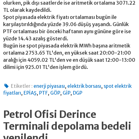
olurken, pik dışı saatlerde ise aritmetik ortalama 3071.22
TL olarak kaydedildi.
Spot piyasada elektrik fiyatı ortalaması bugün ile
karşılaştırıldığında yüzde 39.06 düşüş yaşandı. Günlük
PTF ortalaması bir önceki haftanın aynı gününe göre ise
yüzde 14.43 azalış gösterdi.
Bugün ise spot piyasada elektrik MWh başına aritmetik
ortalama 2753.65 TL'den, en yüksek saat 20:00-21:00
aralığı için 4059.02 TL'den ve en düşük saat 12:00-13:00
dilimi için 925.01 TL'den işlem gördü.
,
,
Etiketler :
enerji piyasası
elektrik borsası
spot elektrik
,
,
,
,
,
fiyatları
EPİAŞ
PTF
GÖP
GİP
DGP
Petrol Ofisi Derince
Terminali depolama bedeli
yenilendi