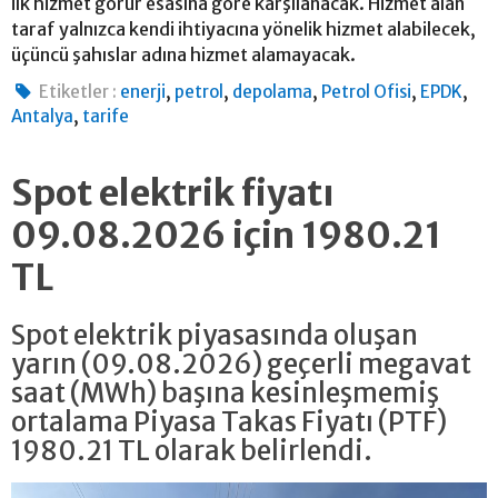
ilk hizmet görür esasına göre karşılanacak. Hizmet alan
taraf yalnızca kendi ihtiyacına yönelik hizmet alabilecek,
üçüncü şahıslar adına hizmet alamayacak.
,
,
,
,
,
Etiketler :
enerji
petrol
depolama
Petrol Ofisi
EPDK
,
Antalya
tarife
Spot elektrik fiyatı
09.08.2026 için 1980.21
TL
Spot elektrik piyasasında oluşan
yarın (09.08.2026) geçerli megavat
saat (MWh) başına kesinleşmemiş
ortalama Piyasa Takas Fiyatı (PTF)
1980.21 TL olarak belirlendi.