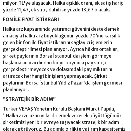
milyon TL'ye ulaşacak. Halka açıklık oranı, ek satış hariç
yüzde 11,47, ek satış dahil ise yüzde 13,67 olacak.
FON İLE FİYAT İSTİKRARI
Halka arz kapsamında yatırımcı güvenini desteklemek
amacıyla halka arz büyüklüğünün yüzde 70’ine karşılık
gelen bir fon ile fiyat istikrarını sağlayıcı işlemlerin
gerçekleştirilmesi planlanıyor. Ayrıca hâkim ortaklar,
şirket paylarının Borsa İstanbul'da işlem görmeye
başlamasının ardından bir yıl boyunca pay satışı
gerçekleştirmeyecek ve dolaşımdaki pay miktarını
artıracak herhangi bir işlem yapmayacak. Şirket
paylarının Borsa İstanbul Yıldız Pazar'da işlem görmesi
planlanıyor.
“STRATEJİK BİR ADIM”
Türker VEYAŞ Yönetim Kurulu Başkanı Murat Papila,
"Halka arzı, uzun yıllardır emek vererek büyüttüğümüz
şirketimizi yeni bir evreye taşıyacak stratejik bir adım
olarak görüyoruz. Bu adımla birlikte yatırım kapasitemizi