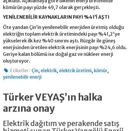
açıkladı. Açıklamaya göre ülkenin enerji üretiminde
kömürün payı yüzde 49,7 olarak gerçekleşti.
YENİLENEBİLİR KAYNAKLARIN PAYI %41’İ AŞTI
Öte yandan Çin’in yenilenebilir enerjiden üretmiş olduğu
elektriğin toplam elektrik üretimindeki payı %41,2'ye
yükselerek ilk kez %40 sınırını aştı. Rüzgâr ile güneş
enerjisinden üretilen elektrik enerjisinin payı %24,6 oldu.
Geriye kalan bölümü ise doğal gaz ve nükleer enerji
oluşturuyor.
,
,
,
,
Etiketler :
Çin
elektrik
elektrik üretimi
kömür
yenilenebilir enerji
Türker VEYAŞ’ın halka
arzına onay
Elektrik dağıtım ve perakende satış