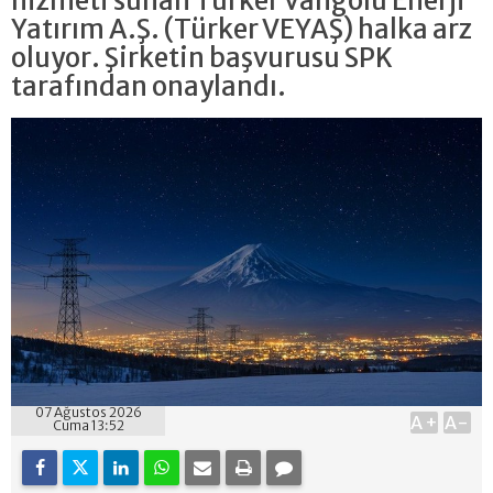
hizmeti sunan Türker Vangölü Enerji
Yatırım A.Ş. (Türker VEYAŞ) halka arz
oluyor. Şirketin başvurusu SPK
tarafından onaylandı.
07 Ağustos 2026
A+
A-
Cuma 13:52