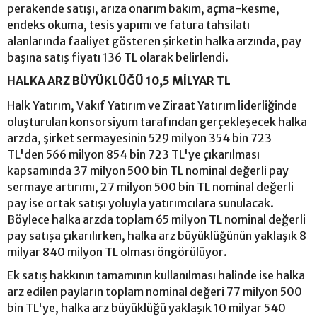
perakende satışı, arıza onarım bakım, açma-kesme,
endeks okuma, tesis yapımı ve fatura tahsilatı
alanlarında faaliyet gösteren şirketin halka arzında, pay
başına satış fiyatı 136 TL olarak belirlendi.
HALKA ARZ BÜYÜKLÜĞÜ 10,5 MİLYAR TL
Halk Yatırım, Vakıf Yatırım ve Ziraat Yatırım liderliğinde
oluşturulan konsorsiyum tarafından gerçekleşecek halka
arzda, şirket sermayesinin 529 milyon 354 bin 723
TL'den 566 milyon 854 bin 723 TL'ye çıkarılması
kapsamında 37 milyon 500 bin TL nominal değerli pay
sermaye artırımı, 27 milyon 500 bin TL nominal değerli
pay ise ortak satışı yoluyla yatırımcılara sunulacak.
Böylece halka arzda toplam 65 milyon TL nominal değerli
pay satışa çıkarılırken, halka arz büyüklüğünün yaklaşık 8
milyar 840 milyon TL olması öngörülüyor.
Ek satış hakkının tamamının kullanılması halinde ise halka
arz edilen payların toplam nominal değeri 77 milyon 500
bin TL'ye, halka arz büyüklüğü yaklaşık 10 milyar 540