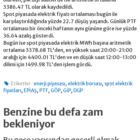
3386.47 TL olarak kaydedildi.
Spot piyasada elektrik fiyatı ortalaması bugün ile
karşılaştırıldığında yüzde 22.7 düşüş yaşandı. Günlük PTF
ortalaması bir önceki haftanın aynı gününe göre ise yüzde
36.64 azalış gösterdi.
Bugün ise spot piyasada elektrik MWh başına aritmetik
ortalama 3378.68 TL'den, en yüksek saat 20:00-21:00
aralığı için 4400.01 TL'den ve en düşük saat 12:00-13:00
dilimi için 1499.98 TL'den işlem gördü.
,
,
Etiketler :
enerji piyasası
elektrik borsası
spot elektrik
,
,
,
,
,
fiyatları
EPİAŞ
PTF
GÖP
GİP
DGP
Benzine bu defa zam
bekleniyor