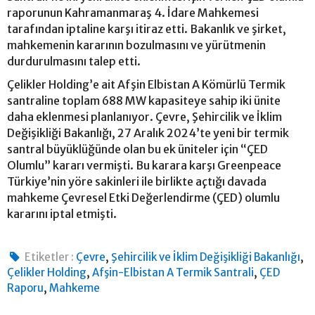
raporunun Kahramanmaraş 4. İdare Mahkemesi
tarafından iptaline karşı itiraz etti. Bakanlık ve şirket,
mahkemenin kararının bozulmasını ve yürütmenin
durdurulmasını talep etti.
Çelikler Holding’e ait Afşin Elbistan A Kömürlü Termik
santraline toplam 688 MW kapasiteye sahip iki ünite
daha eklenmesi planlanıyor. Çevre, Şehircilik ve İklim
Değişikliği Bakanlığı, 27 Aralık 2024’te yeni bir termik
santral büyüklüğünde olan bu ek üniteler için “ÇED
Olumlu” kararı vermişti. Bu karara karşı Greenpeace
Türkiye’nin yöre sakinleri ile birlikte açtığı davada
mahkeme Çevresel Etki Değerlendirme (ÇED) olumlu
kararını iptal etmişti.
,
,
Etiketler :
Çevre
Şehircilik ve İklim Değişikliği Bakanlığı
,
,
Çelikler Holding
Afşin-Elbistan A Termik Santrali
ÇED
,
Raporu
Mahkeme