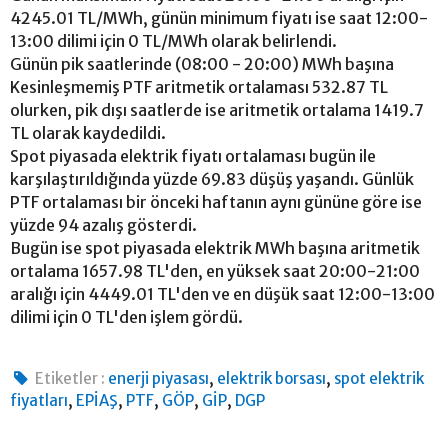
4245.01 TL/MWh, günün minimum fiyatı ise saat 12:00-
13:00 dilimi için 0 TL/MWh olarak belirlendi.
Günün pik saatlerinde (08:00 - 20:00) MWh başına
Kesinleşmemiş PTF aritmetik ortalaması 532.87 TL
olurken, pik dışı saatlerde ise aritmetik ortalama 1419.7
TL olarak kaydedildi.
Spot piyasada elektrik fiyatı ortalaması bugün ile
karşılaştırıldığında yüzde 69.83 düşüş yaşandı. Günlük
PTF ortalaması bir önceki haftanın aynı gününe göre ise
yüzde 94 azalış gösterdi.
Bugün ise spot piyasada elektrik MWh başına aritmetik
ortalama 1657.98 TL'den, en yüksek saat 20:00-21:00
aralığı için 4449.01 TL'den ve en düşük saat 12:00-13:00
dilimi için 0 TL'den işlem gördü.
,
,
Etiketler :
enerji piyasası
elektrik borsası
spot elektrik
,
,
,
,
,
fiyatları
EPİAŞ
PTF
GÖP
GİP
DGP