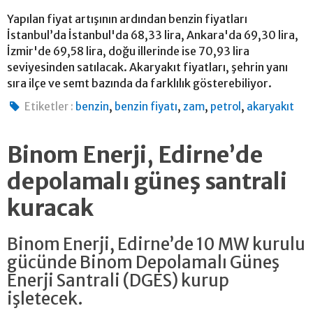
Yapılan fiyat artışının ardından benzin fiyatları
İstanbul’da İstanbul'da 68,33 lira, Ankara'da 69,30 lira,
İzmir'de 69,58 lira, doğu illerinde ise 70,93 lira
seviyesinden satılacak. Akaryakıt fiyatları, şehrin yanı
sıra ilçe ve semt bazında da farklılık gösterebiliyor.
,
,
,
,
Etiketler :
benzin
benzin fiyatı
zam
petrol
akaryakıt
Binom Enerji, Edirne’de
depolamalı güneş santrali
kuracak
Binom Enerji, Edirne’de 10 MW kurulu
gücünde Binom Depolamalı Güneş
Enerji Santrali (DGES) kurup
işletecek.