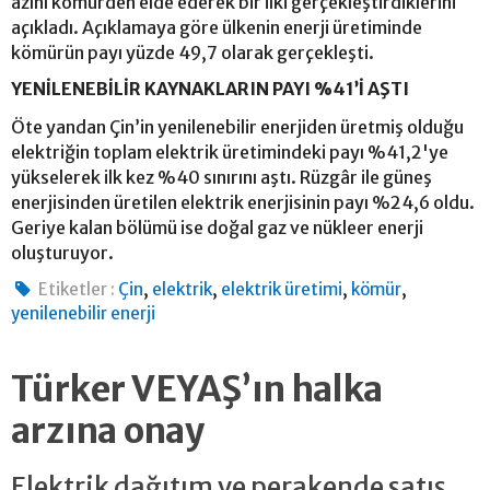
azını kömürden elde ederek bir ilki gerçekleştirdiklerini
açıkladı. Açıklamaya göre ülkenin enerji üretiminde
kömürün payı yüzde 49,7 olarak gerçekleşti.
YENİLENEBİLİR KAYNAKLARIN PAYI %41’İ AŞTI
Öte yandan Çin’in yenilenebilir enerjiden üretmiş olduğu
elektriğin toplam elektrik üretimindeki payı %41,2'ye
yükselerek ilk kez %40 sınırını aştı. Rüzgâr ile güneş
enerjisinden üretilen elektrik enerjisinin payı %24,6 oldu.
Geriye kalan bölümü ise doğal gaz ve nükleer enerji
oluşturuyor.
,
,
,
,
Etiketler :
Çin
elektrik
elektrik üretimi
kömür
yenilenebilir enerji
Türker VEYAŞ’ın halka
arzına onay
Elektrik dağıtım ve perakende satış