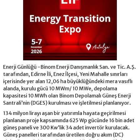
Enerji Günlüğü -Binom Enerji Danışmanlık San. ve Tic. A.Ş.
tarafından, Edirne İli, Enez İlçesi, Yeni Mahalle sınırları
içerisinde yer alan 12,06 ha büyüklüğündeki mera vasıflı
alanda, kurulu gücü 10 MWm/ 10 MWe, depolama
kapasitesi 10 MWh olan Binom Depolamalı Güneş Enerji
Santrali’nin (DGES) kurulması ve işletilmesi planlanıyor.
134 milyon lirayı aşan bir yatırımla hayata geçirilmesi
planlanan proje kapsamında 625 Wp gücünde 16 bin adet
güneş paneli ve 300 Kw’lik 34 adet invertör kurulacak.
Güneş panelleri tarafından üretilen doğru akım (DC)