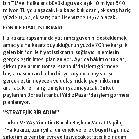
bin TL'ye, halka arz büyüklüğü yaklaşık 10 milyar 540
milyon TL'ye ulaşacak. Halka açıklık oranı, ek satış hariç
yüzde 11,47, ek satış dahil ise yüzde 13,67 olacak.
FON İLE FİYAT İSTİKRARI
Halka arz kapsamında yatırımcı güvenini desteklemek
amacıyla halka arz büyüklüğünün yüzde 70’ine karşılık
gelen bir fon ile fiyat istikrarını sağlayıcı işlemlerin
gerçekleştirilmesi planlanıyor. Ayrıca hâkim ortaklar,
şirket paylarının Borsa İstanbul'da işlem görmeye
başlamasının ardından bir yıl boyunca pay satışı
gerçekleştirmeyecek ve dolaşımdaki pay miktarını
artıracak herhangi bir işlem yapmayacak. Şirket
paylarının Borsa İstanbul Yıldız Pazar'da işlem görmesi
planlanıyor.
“STRATEJİK BİR ADIM”
Türker VEYAŞ Yönetim Kurulu Başkanı Murat Papila,
"Halka arzı, uzun yıllardır emek vererek büyüttüğümüz
şirketimizi yeni bir evreye taşıyacak stratejik bir adım