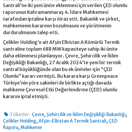
Santrali’ne iki yeni ünite eklenmesi için verilen ÇED olumlu
raporunun Kahramanmaraş 4. İdare Mahkemesi
tarafından iptaline karşı itiraz etti. Bakanlık ve şirket,
mahkemenin kararının bozulmasını ve yürütmenin
durdurulmasını talep etti.
Çelikler Holding’e ait Afşin Elbistan A Kömürlü Termik
santraline toplam 688 MW kapasiteye sahip iki ünite
daha eklenmesi planlanıyor. Çevre, Şehircilik ve İklim
Değişikliği Bakanlığı, 27 Aralık 2024’te yeni bir termik
santral büyüklüğünde olan bu ek üniteler için “ÇED
Olumlu” kararı vermişti. Bu karara karşı Greenpeace
Türkiye’nin yöre sakinleri ile birlikte açtığı davada
mahkeme Çevresel Etki Değerlendirme (ÇED) olumlu
kararını iptal etmişti.
,
,
Etiketler :
Çevre
Şehircilik ve İklim Değişikliği Bakanlığı
,
,
Çelikler Holding
Afşin-Elbistan A Termik Santrali
ÇED
,
Raporu
Mahkeme