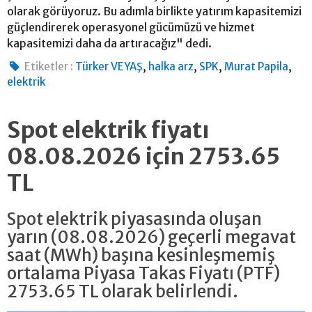
olarak görüyoruz. Bu adımla birlikte yatırım kapasitemizi
güçlendirerek operasyonel gücümüzü ve hizmet
kapasitemizi daha da artıracağız" dedi.
,
,
,
,
Etiketler :
Türker VEYAŞ
halka arz
SPK
Murat Papila
elektrik
Spot elektrik fiyatı
08.08.2026 için 2753.65
TL
Spot elektrik piyasasında oluşan
yarın (08.08.2026) geçerli megavat
saat (MWh) başına kesinleşmemiş
ortalama Piyasa Takas Fiyatı (PTF)
2753.65 TL olarak belirlendi.