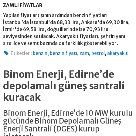
ZAMLI FİYATLAR
Yapılan fiyat artışının ardından benzin fiyatları
İstanbul’da İstanbul'da 68,33 lira, Ankara'da 69,30 lira,
İzmir'de 69,58 lira, doğu illerinde ise 70,93 lira
seviyesinden satılacak. Akaryakıt fiyatları, şehrin yanı
sıra ilçe ve semt bazında da farklılık gösterebiliyor.
,
,
,
,
Etiketler :
benzin
benzin fiyatı
zam
petrol
akaryakıt
Binom Enerji, Edirne’de
depolamalı güneş santrali
kuracak
Binom Enerji, Edirne’de 10 MW kurulu
gücünde Binom Depolamalı Güneş
Enerji Santrali (DGES) kurup