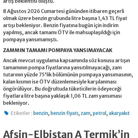
artış beklentisi oluştu.
8 Ağustos 2026 Cumartesi gününden itibaren geçerli
olmak üzere benzin grubunda litre başına 1,43 TL fiyat
artışı bekleniyor. Benzin fiyatına bugün için indirim
yapılmış, ancak tamamı ÖTV ile mahsuplaşıldığı için
pompaya yansımamıştı.
ZAMMIN TAMAMI POMPAYA YANSIMAYACAK
Ancak mevcut uygulama kapsamında söz konusu artışın
tamamının pompa fiyatlarına yansıtılmayacağı, zam
tutarının yüzde 75'lik bölümünün pompaya yansımasının,
kalan kısmın ise ÖTV düzenlemesiyle karşılanması
öngörülüyor. Bu doğrultuda tüketicilerin ödeyeceği
fiyatlara litre başına yaklaşık 1,06 TL zam yansıması
bekleniyor.
,
,
,
,
Etiketler :
benzin
benzin fiyatı
zam
petrol
akaryakıt
Afşin-Elbistan A Termik’in