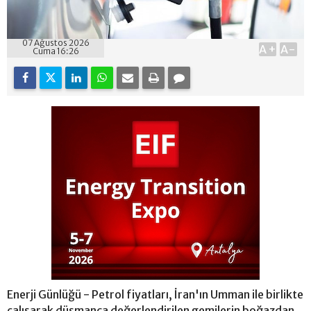
07 Ağustos 2026
A+
A-
Cuma 16:26
Enerji Günlüğü - Petrol fiyatları, İran'ın Umman ile birlikte
çalışarak düşmanca değerlendirilen gemilerin boğazdan