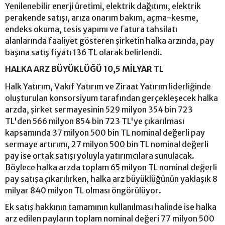
Yenilenebilir enerji üretimi, elektrik dağıtımı, elektrik
perakende satışı, arıza onarım bakım, açma-kesme,
endeks okuma, tesis yapımı ve fatura tahsilatı
alanlarında faaliyet gösteren şirketin halka arzında, pay
başına satış fiyatı 136 TL olarak belirlendi.
HALKA ARZ BÜYÜKLÜĞÜ 10,5 MİLYAR TL
Halk Yatırım, Vakıf Yatırım ve Ziraat Yatırım liderliğinde
oluşturulan konsorsiyum tarafından gerçekleşecek halka
arzda, şirket sermayesinin 529 milyon 354 bin 723
TL'den 566 milyon 854 bin 723 TL'ye çıkarılması
kapsamında 37 milyon 500 bin TL nominal değerli pay
sermaye artırımı, 27 milyon 500 bin TL nominal değerli
pay ise ortak satışı yoluyla yatırımcılara sunulacak.
Böylece halka arzda toplam 65 milyon TL nominal değerli
pay satışa çıkarılırken, halka arz büyüklüğünün yaklaşık 8
milyar 840 milyon TL olması öngörülüyor.
Ek satış hakkının tamamının kullanılması halinde ise halka
arz edilen payların toplam nominal değeri 77 milyon 500