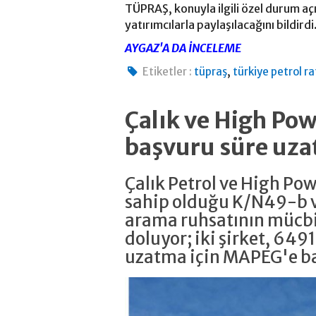
TÜPRAŞ, konuyla ilgili özel durum aç
yatırımcılarla paylaşılacağını bildirdi
AYGAZ'A DA İNCELEME
,
Etiketler :
tüpraş
türkiye petrol ra
Çalık ve High P
başvuru süre uza
Çalık Petrol ve High Po
sahip olduğu K/N49-b v
arama ruhsatının mücbi
doluyor; iki şirket, 6491
uzatma için MAPEG'e b