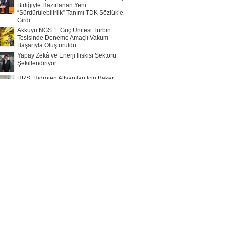
Birliğiyle Hazırlanan Yeni
“Sürdürülebilirlik” Tanımı TDK Sözlük’e
Girdi
Akkuyu NGS 1. Güç Ünitesi Türbin
Tesisinde Deneme Amaçlı Vakum
Başarıyla Oluşturuldu
Yapay Zekâ ve Enerji İlişkisi Sektörü
Şekillendiriyor
HRS, Hidrojen Altyapıları İçin Baker
Hughes ile Çalışacak