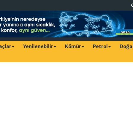
raçlar
Yenilenebilir
Kömür
Petrol
Doğa