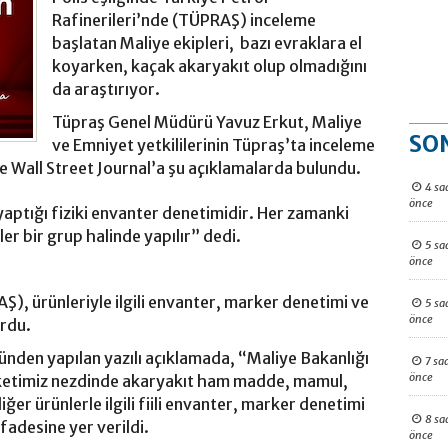
Rafinerileri’nde (TÜPRAŞ) inceleme
başlatan Maliye ekipleri, bazı evraklara el
koyarken, kaçak akaryakıt olup olmadığını
da araştırıyor.
Tüpraş Genel Müdürü Yavuz Erkut, Maliye
SO
ve Emniyet yetkililerinin Tüpraş’ta inceleme
he Wall Street Journal’a şu açıklamalarda bulundu.
4 sa
önce
yaptığı fiziki envanter denetimidir. Her zamanki
er bir grup halinde yapılır” dedi.
5 sa
önce
Ş), ürünleriyle ilgili envanter, marker denetimi ve
5 sa
önce
urdu.
den yapılan yazılı açıklamada, “Maliye Bakanlığı
7 sa
önce
rketimiz nezdinde akaryakıt ham madde, mamul,
er ürünlerle ilgili fiili envanter, marker denetimi
8 sa
fadesine yer verildi.
önce