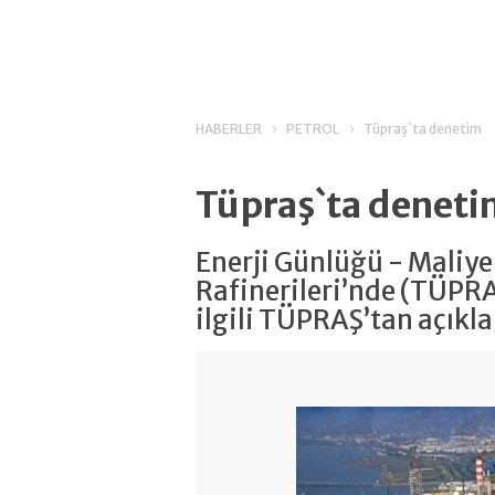
HABERLER
PETROL
Tüpraş`ta denetim
Tüpraş`ta denet
Enerji Günlüğü - Maliye 
Rafinerileri’nde (TÜPRA
ilgili TÜPRAŞ’tan açıkla