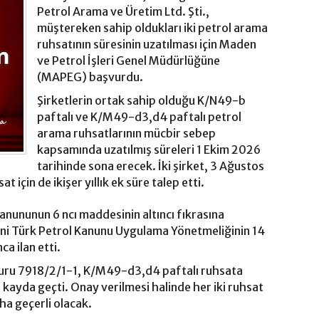
Petrol Arama ve Üretim Ltd. Şti.,
müştereken sahip oldukları iki petrol arama
ruhsatının süresinin uzatılması için Maden
ve Petrol İşleri Genel Müdürlüğüne
(MAPEG) başvurdu.
Şirketlerin ortak sahip olduğu K/N49-b
paftalı ve K/M49-d3,d4 paftalı petrol
arama ruhsatlarının mücbir sebep
kapsamında uzatılmış süreleri 1 Ekim 2026
tarihinde sona erecek. İki şirket, 3 Ağustos
at için de ikişer yıllık ek süre talep etti.
Kanununun 6 ncı maddesinin altıncı fıkrasına
ni Türk Petrol Kanunu Uygulama Yönetmeliğinin 14
ca ilan etti.
şvuru 7918/2/1-1, K/M49-d3,d4 paftalı ruhsata
a kayda geçti. Onay verilmesi halinde her iki ruhsat
aha geçerli olacak.