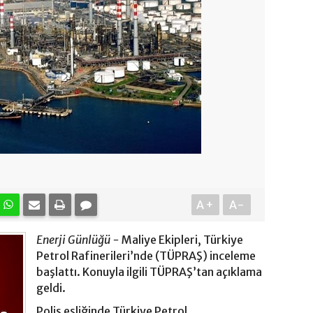
A+
A-
Enerji Günlüğü -
Maliye Ekipleri, Türkiye
Petrol Rafinerileri’nde (TÜPRAŞ) inceleme
başlattı. Konuyla ilgili TÜPRAŞ’tan açıklama
geldi.
Polis eşliğinde Türkiye Petrol