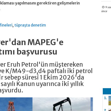
ıklaması yapılmasını gerektiren gelişmelerin
9 sa
.
önce
,
fineleri
tüpraşta denetim
ower'dan MAPEG'e
tımı başvurusu
wer Eruh Petrol'ün müştereken
e K/M49-d3,d4 paftalı iki petrol
r sebep süresi 1 Ekim 2026'da
 sayılı Kanun uyarınca iki yıllık
aşvurdu.
1.
2.