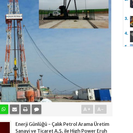
3.
4.
5.
A+
A-
Enerji Günlüğü - Çalık Petrol Arama Üretim
Sanayi ve Ticaret A.Ş. ile High Power Eruh