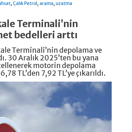
,
,
,
uhsat
Çalık Petrol
arama
uzatma
kale Terminali’nin
t bedelleri arttı
kkale Terminali’nin depolama ve
dı. 30 Aralık 2025’ten bu yana
cellenerek motorin depolama
,78 TL’den 7,92 TL’ye çıkarıldı.