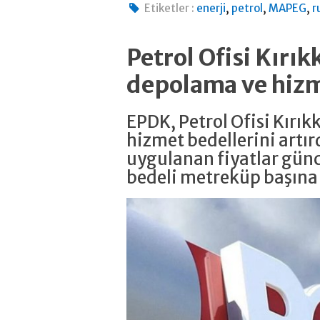
,
,
,
Etiketler :
enerji
petrol
MAPEG
r
Petrol Ofisi Kırık
depolama ve hizme
EPDK, Petrol Ofisi Kırı
hizmet bedellerini artır
uygulanan fiyatlar gün
bedeli metreküp başına 6