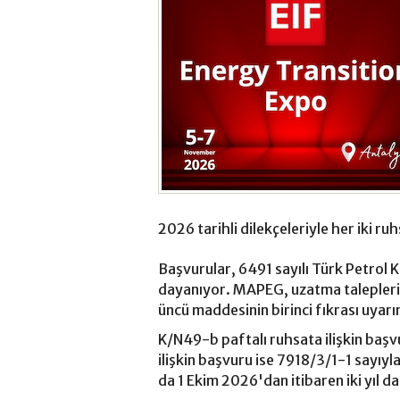
2026 tarihli dilekçeleriyle her iki ruhs
Başvurular, 6491 sayılı Türk Petrol 
dayanıyor. MAPEG, uzatma talepleri
üncü maddesinin birinci fıkrası uyarın
K/N49-b paftalı ruhsata ilişkin ba
ilişkin başvuru ise 7918/3/1-1 sayıyl
da 1 Ekim 2026'dan itibaren iki yıl d