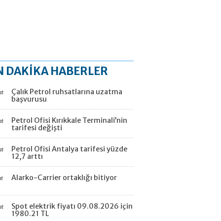
N DAKİKA HABERLER
Çalık Petrol ruhsatlarına uzatma
at
başvurusu
Petrol Ofisi Kırıkkale Terminali’nin
at
tarifesi değişti
Petrol Ofisi Antalya tarifesi yüzde
at
12,7 arttı
Alarko-Carrier ortaklığı bitiyor
at
Spot elektrik fiyatı 09.08.2026 için
at
1980.21 TL