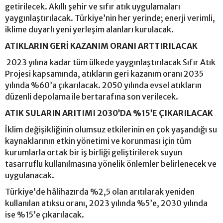
getirilecek. Akıllı şehir ve sıfır atık uygulamaları
yaygınlaştırılacak. Türkiye’nin her yerinde; enerji verimli,
iklime duyarlı yeni yerleşim alanları kurulacak.
ATIKLARIN GERİ KAZANIM ORANI ARTTIRILACAK
2023 yılına kadar tüm ülkede yaygınlaştırılacak Sıfır Atık
Projesi kapsamında, atıkların geri kazanım oranı 2035
yılında %60’a çıkarılacak. 2050 yılında evsel atıkların
düzenli depolama ile bertarafına son verilecek.
ATIK SULARIN ARITIMI 2030’DA %15’E ÇIKARILACAK
İklim değişikliğinin olumsuz etkilerinin en çok yaşandığı su
kaynaklarının etkin yönetimi ve korunması için tüm
kurumlarla ortak bir iş birliği geliştirilerek suyun
tasarruflu kullanılmasına yönelik önlemler belirlenecek ve
uygulanacak.
Türkiye’de hâlihazırda %2,5 olan arıtılarak yeniden
kullanılan atıksu oranı, 2023 yılında %5’e, 2030 yılında
ise %15’e çıkarılacak.