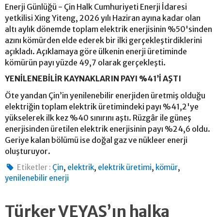
Enerji Günlüğü - Çin Halk Cumhuriyeti Enerji İdaresi
yetkilisi Xing Yiteng, 2026 yılı Haziran ayına kadar olan
altı aylık dönemde toplam elektrik enerjisinin %50'sinden
azını kömürden elde ederek bir ilki gerçekleştirdiklerini
açıkladı. Açıklamaya göre ülkenin enerji üretiminde
kömürün payı yüzde 49,7 olarak gerçekleşti.
YENİLENEBİLİR KAYNAKLARIN PAYI %41’İ AŞTI
Öte yandan Çin’in yenilenebilir enerjiden üretmiş olduğu
elektriğin toplam elektrik üretimindeki payı %41,2'ye
yükselerek ilk kez %40 sınırını aştı. Rüzgâr ile güneş
enerjisinden üretilen elektrik enerjisinin payı %24,6 oldu.
Geriye kalan bölümü ise doğal gaz ve nükleer enerji
oluşturuyor.
,
,
,
,
Etiketler :
Çin
elektrik
elektrik üretimi
kömür
yenilenebilir enerji
Türker VEYAŞ’ın halka