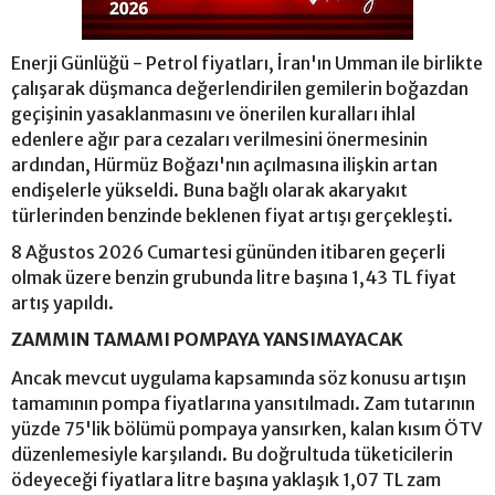
Enerji Günlüğü - Petrol fiyatları, İran'ın Umman ile birlikte
çalışarak düşmanca değerlendirilen gemilerin boğazdan
geçişinin yasaklanmasını ve önerilen kuralları ihlal
edenlere ağır para cezaları verilmesini önermesinin
ardından, Hürmüz Boğazı'nın açılmasına ilişkin artan
endişelerle yükseldi. Buna bağlı olarak akaryakıt
türlerinden benzinde beklenen fiyat artışı gerçekleşti.
8 Ağustos 2026 Cumartesi gününden itibaren geçerli
olmak üzere benzin grubunda litre başına 1,43 TL fiyat
artış yapıldı.
ZAMMIN TAMAMI POMPAYA YANSIMAYACAK
Ancak mevcut uygulama kapsamında söz konusu artışın
tamamının pompa fiyatlarına yansıtılmadı. Zam tutarının
yüzde 75'lik bölümü pompaya yansırken, kalan kısım ÖTV
düzenlemesiyle karşılandı. Bu doğrultuda tüketicilerin
ödeyeceği fiyatlara litre başına yaklaşık 1,07 TL zam