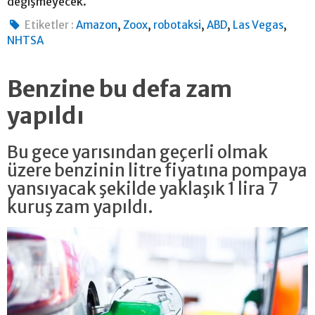
değişmeyecek.
,
,
,
,
,
Etiketler :
Amazon
Zoox
robotaksi
ABD
Las Vegas
NHTSA
Benzine bu defa zam
yapıldı
Bu gece yarısından geçerli olmak
üzere benzinin litre fiyatına pompaya
yansıyacak şekilde yaklaşık 1 lira 7
kuruş zam yapıldı.