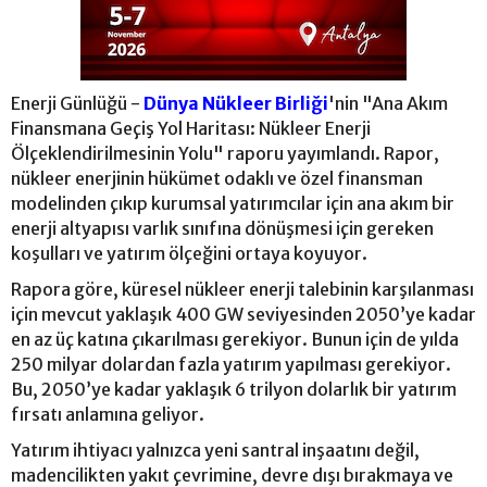
Enerji Günlüğü -
Dünya Nükleer Birliği
'nin "Ana Akım
Finansmana Geçiş Yol Haritası: Nükleer Enerji
Ölçeklendirilmesinin Yolu" raporu yayımlandı. Rapor,
nükleer enerjinin hükümet odaklı ve özel finansman
modelinden çıkıp kurumsal yatırımcılar için ana akım bir
enerji altyapısı varlık sınıfına dönüşmesi için gereken
koşulları ve yatırım ölçeğini ortaya koyuyor.
Rapora göre, küresel nükleer enerji talebinin karşılanması
için mevcut yaklaşık 400 GW seviyesinden 2050’ye kadar
en az üç katına çıkarılması gerekiyor. Bunun için de yılda
250 milyar dolardan fazla yatırım yapılması gerekiyor.
Bu, 2050’ye kadar yaklaşık 6 trilyon dolarlık bir yatırım
fırsatı anlamına geliyor.
Yatırım ihtiyacı yalnızca yeni santral inşaatını değil,
madencilikten yakıt çevrimine, devre dışı bırakmaya ve