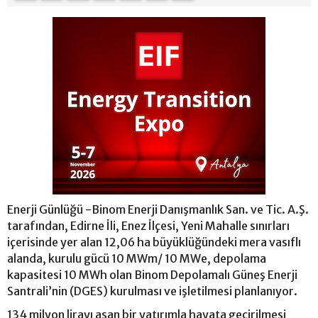
Enerji Günlüğü -Binom Enerji Danışmanlık San. ve Tic. A.Ş.
tarafından, Edirne İli, Enez İlçesi, Yeni Mahalle sınırları
içerisinde yer alan 12,06 ha büyüklüğündeki mera vasıflı
alanda, kurulu gücü 10 MWm/ 10 MWe, depolama
kapasitesi 10 MWh olan Binom Depolamalı Güneş Enerji
Santrali’nin (DGES) kurulması ve işletilmesi planlanıyor.
134 milyon lirayı aşan bir yatırımla hayata geçirilmesi