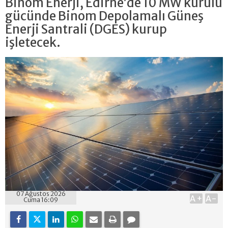
Binom Enerji, Edirne’de 10 MW kurulu
gücünde Binom Depolamalı Güneş
Enerji Santrali (DGES) kurup
işletecek.
07 Ağustos 2026
A+
A-
Cuma 16:09