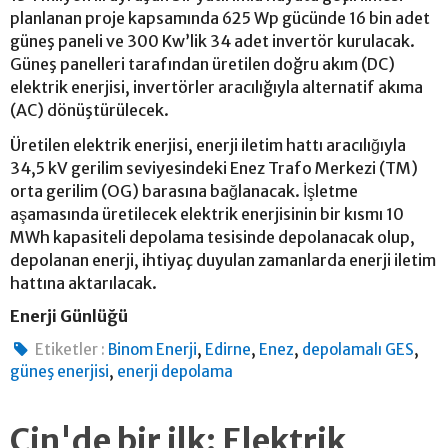
planlanan proje kapsamında 625 Wp gücünde 16 bin adet
güneş paneli ve 300 Kw’lik 34 adet invertör kurulacak.
Güneş panelleri tarafından üretilen doğru akım (DC)
elektrik enerjisi, invertörler aracılığıyla alternatif akıma
(AC) dönüştürülecek.
Üretilen elektrik enerjisi, enerji iletim hattı aracılığıyla
34,5 kV gerilim seviyesindeki Enez Trafo Merkezi (TM)
orta gerilim (OG) barasına bağlanacak. İşletme
aşamasında üretilecek elektrik enerjisinin bir kısmı 10
MWh kapasiteli depolama tesisinde depolanacak olup,
depolanan enerji, ihtiyaç duyulan zamanlarda enerji iletim
hattına aktarılacak.
Enerji Günlüğü
,
,
,
,
Etiketler :
Binom Enerji
Edirne
Enez
depolamalı GES
,
güneş enerjisi
enerji depolama
Çin'de bir ilk: Elektrik