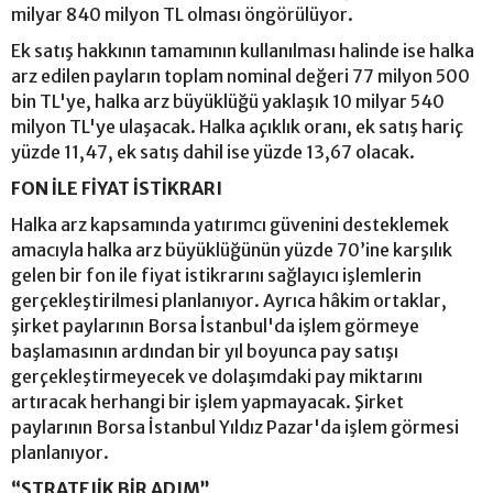
milyar 840 milyon TL olması öngörülüyor.
Ek satış hakkının tamamının kullanılması halinde ise halka
arz edilen payların toplam nominal değeri 77 milyon 500
bin TL'ye, halka arz büyüklüğü yaklaşık 10 milyar 540
milyon TL'ye ulaşacak. Halka açıklık oranı, ek satış hariç
yüzde 11,47, ek satış dahil ise yüzde 13,67 olacak.
FON İLE FİYAT İSTİKRARI
Halka arz kapsamında yatırımcı güvenini desteklemek
amacıyla halka arz büyüklüğünün yüzde 70’ine karşılık
gelen bir fon ile fiyat istikrarını sağlayıcı işlemlerin
gerçekleştirilmesi planlanıyor. Ayrıca hâkim ortaklar,
şirket paylarının Borsa İstanbul'da işlem görmeye
başlamasının ardından bir yıl boyunca pay satışı
gerçekleştirmeyecek ve dolaşımdaki pay miktarını
artıracak herhangi bir işlem yapmayacak. Şirket
paylarının Borsa İstanbul Yıldız Pazar'da işlem görmesi
planlanıyor.
“STRATEJİK BİR ADIM”