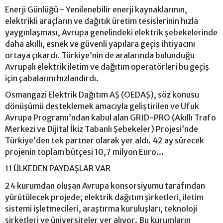
Enerji Günlüğü - Yenilenebilir enerji kaynaklarının,
elektrikli araçların ve dağıtık üretim tesislerinin hızla
yaygınlaşması, Avrupa genelindeki elektrik şebekelerinde
daha akıllı, esnek ve güvenli yapılara geçiş ihtiyacını
ortaya çıkardı. Türkiye’nin de aralarında bulunduğu
Avrupalı elektrik iletim ve dağıtım operatörleri bu geçiş
için çabalarını hızlandırdı.
Osmangazi Elektrik Dağıtım AŞ (OEDAŞ), söz konusu
dönüşümü desteklemek amacıyla geliştirilen ve Ufuk
Avrupa Programı’ndan kabul alan GRID-PRO (Akıllı Trafo
Merkezi ve Dijital İkiz Tabanlı Şebekeler) Projesi’nde
Türkiye’den tek partner olarak yer aldı. 42 ay sürecek
projenin toplam bütçesi 10,7 milyon Euro...
11 ÜLKEDEN PAYDAŞLAR VAR
24 kurumdan oluşan Avrupa konsorsiyumu tarafından
yürütülecek projede; elektrik dağıtım şirketleri, iletim
sistemi işletmecileri, araştırma kuruluşları, teknoloji
şirketleri ve üniversiteler yer alıyor. Bu kurumların