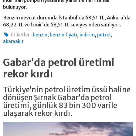
indirimin pompa fiyatlarına yansımama ihtimali
bulunuyor.
Benzin mevcut durumda İstanbul’da 68,51 TL, Ankara’da
68,22 TL ve İzmir’de 68,51 TL seviyesinden satılıyor.
,
,
,
,
Etiketler :
benzin
benzin fiyatı
indirim
petrol
akaryakıt
Gabar’da petrol üretimi
rekor kırdı
Türkiye’nin petrol üretim üssü haline
dönüşen Şırnak Gabar’da petrol
üretimi, günlük 83 bin 300 varile
ulaşarak rekor kırdı.