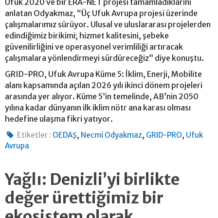
Ufuk 2020 ve bir ERA-NET projesi tamamladıklarını
anlatan Odyakmaz, “Üç Ufuk Avrupa projesi üzerinde
çalışmalarımız sürüyor. Ulusal ve uluslararası projelerden
edindiğimiz birikimi; hizmet kalitesini, şebeke
güvenilirliğini ve operasyonel verimliliği artıracak
çalışmalara yönlendirmeyi sürdüreceğiz” diye konuştu.
GRID-PRO, Ufuk Avrupa Küme 5: İklim, Enerji, Mobilite
alanı kapsamında açılan 2026 yılı ikinci dönem projeleri
arasında yer alıyor. Küme 5’in temelinde, AB’nin 2050
yılına kadar dünyanın ilk iklim nötr ana karası olması
hedefine ulaşma fikri yatıyor.
,
,
,
Etiketler :
OEDAŞ
Necmi Odyakmaz
GRID-PRO
Ufuk
Avrupa
Yağlı: Denizli’yi birlikte
değer ürettiğimiz bir
ekosistem olarak