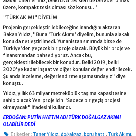
alakalı önerilerimiz, belki LNG tesisleri de beraber olmak
üzere, kompakt tesis olması söz konusu."
"TÜRK AKIMI" DİYELİM
Projenin gerçekleştirilebileceğine inandığını aktaran
Bakan Yıldız, "Buna 'Türk Akımı' diyelim, bununla alakalı
konu da netleştirilmedi. Yunanistan sınırında bitse de
Türkiye'den geçecek bir proje olacak. Büyük bir proje ve
finansmandan bahsediyoruz. Ancak bu,
gerçekleştirilebilecek bir konudur. Belki 2019, belki
2020'ye kadar inşaat ve diğer konular değerlendirilecek.
Şu anda inceleme, değerlendirme aşamasındayız" diye
konuştu.
Yıldız, yıllık 63 milyar metreküplük taşıma kapasitesine
sahip olacak Yeni proje için "Sadece bir geçiş projesi
olmayacak" ifadesini kullandı.
ERDOĞAN: PUTİN HATTIN ADI TÜRK DOĞALGAZ AKIMI
OLABİLİR DEDİ
,
,
,
,
Etiketler :
Taner Yıldız
doğalgaz
boru hattı
Türk Akımı