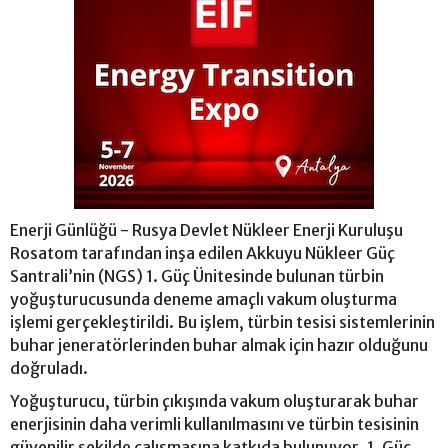
Enerji Günlüğü - Rusya Devlet Nükleer Enerji Kuruluşu
Rosatom tarafından inşa edilen Akkuyu Nükleer Güç
Santrali’nin (NGS) 1. Güç Ünitesinde bulunan türbin
yoğuşturucusunda deneme amaçlı vakum oluşturma
işlemi gerçekleştirildi. Bu işlem, türbin tesisi sistemlerinin
buhar jeneratörlerinden buhar almak için hazır olduğunu
doğruladı.
Yoğuşturucu, türbin çıkışında vakum oluşturarak buhar
enerjisinin daha verimli kullanılmasını ve türbin tesisinin
güvenilir şekilde çalışmasına katkıda bulunuyor. 1. Güç