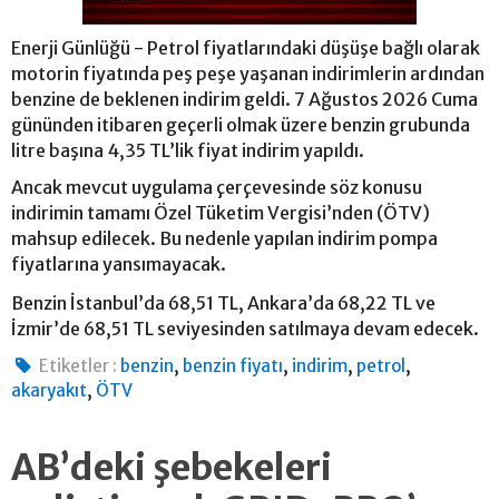
Enerji Günlüğü - Petrol fiyatlarındaki düşüşe bağlı olarak
motorin fiyatında peş peşe yaşanan indirimlerin ardından
benzine de beklenen indirim geldi. 7 Ağustos 2026 Cuma
gününden itibaren geçerli olmak üzere benzin grubunda
litre başına 4,35 TL’lik fiyat indirim yapıldı.
Ancak mevcut uygulama çerçevesinde söz konusu
indirimin tamamı Özel Tüketim Vergisi’nden (ÖTV)
mahsup edilecek. Bu nedenle yapılan indirim pompa
fiyatlarına yansımayacak.
Benzin İstanbul’da 68,51 TL, Ankara’da 68,22 TL ve
İzmir’de 68,51 TL seviyesinden satılmaya devam edecek.
,
,
,
,
Etiketler :
benzin
benzin fiyatı
indirim
petrol
,
akaryakıt
ÖTV
AB’deki şebekeleri