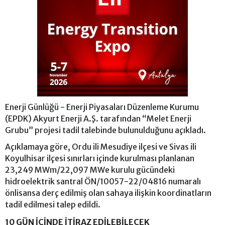
Enerji Günlüğü - Enerji Piyasaları Düzenleme Kurumu
(EPDK) Akyurt Enerji A.Ş. tarafından “Melet Enerji
Grubu” projesi tadil talebinde bulunulduğunu açıkladı.
Açıklamaya göre, Ordu ili Mesudiye ilçesi ve Sivas ili
Koyulhisar ilçesi sınırları içinde kurulması planlanan
23,249 MWm/22,097 MWe kurulu gücündeki
hidroelektrik santral ÖN/10057-22/04816 numaralı
önlisansa derç edilmiş olan sahaya ilişkin koordinatların
tadil edilmesi talep edildi.
10 GÜN İÇİNDE İTİRAZ EDİLEBİLECEK