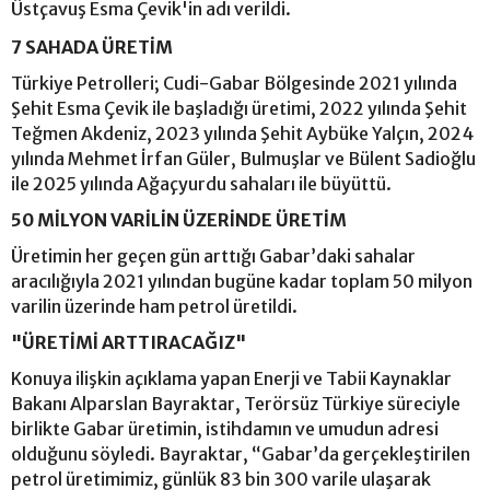
Üstçavuş Esma Çevik'in adı verildi.
7 SAHADA ÜRETİM
Türkiye Petrolleri; Cudi-Gabar Bölgesinde 2021 yılında
Şehit Esma Çevik ile başladığı üretimi, 2022 yılında Şehit
Teğmen Akdeniz, 2023 yılında Şehit Aybüke Yalçın, 2024
yılında Mehmet İrfan Güler, Bulmuşlar ve Bülent Sadioğlu
ile 2025 yılında Ağaçyurdu sahaları ile büyüttü.
50 MİLYON VARİLİN ÜZERİNDE ÜRETİM
Üretimin her geçen gün arttığı Gabar’daki sahalar
aracılığıyla 2021 yılından bugüne kadar toplam 50 milyon
varilin üzerinde ham petrol üretildi.
"ÜRETİMİ ARTTIRACAĞIZ"
Konuya ilişkin açıklama yapan Enerji ve Tabii Kaynaklar
Bakanı Alparslan Bayraktar, Terörsüz Türkiye süreciyle
birlikte Gabar üretimin, istihdamın ve umudun adresi
olduğunu söyledi. Bayraktar, “Gabar’da gerçekleştirilen
petrol üretimimiz, günlük 83 bin 300 varile ulaşarak