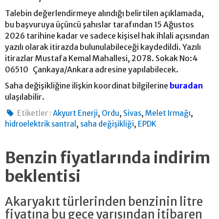
Talebin değerlendirmeye alındığı belirtilen açıklamada,
bu başvuruya üçüncü şahıslar tarafından 15 Ağustos
2026 tarihine kadar ve sadece kişisel hak ihlali açısından
yazılı olarak itirazda bulunulabileceği kaydedildi. Yazılı
itirazlar Mustafa Kemal Mahallesi, 2078. Sokak No:4
06510 Çankaya/Ankara adresine yapılabilecek.
Saha değişikliğine ilişkin koordinat bilgilerine
buradan
ulaşılabilir.
,
,
,
,
Etiketler :
Akyurt Enerji
Ordu
Sivas
Melet Irmağı
,
,
hidroelektrik santral
saha değişikliği
EPDK
Benzin fiyatlarında indirim
beklentisi
Akaryakıt türlerinden benzinin litre
fiyatına bu gece yarısından itibaren