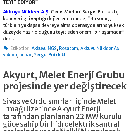
TEYİT EDİYOR”
Akkuyu Nükleer A.Ş.
Genel Müdürü Sergei Butckikh,
konuyla ilgili yaptığı değerlendirmede, “Bu sonuç,
türbinin yaklaşan devreye alma operasyonlarına yüksek
düzeyde hazır olduğunu teyit eden önemli bir aşamadır”
dedi.
,
,
,
Etiketler :
Akkuyu NGS
Rosatom
Akkuyu Nükleer AŞ
,
,
vakum
buhar
Sergei Butckikh
Akyurt, Melet Enerji Grubu
projesinde yer değiştirecek
Sivas ve Ordu sınırları içinde Melet
Irmağı üzerinde Akyurt Enerji
tarafından planlanan 22 MW kurulu
güce sahip bir hidroelektrik santral