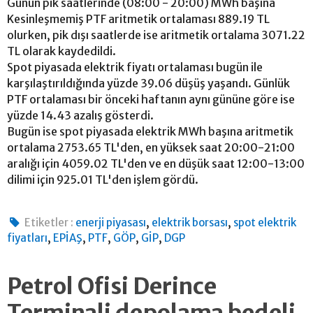
Günün pik saatlerinde (08:00 - 20:00) MWh başına
Kesinleşmemiş PTF aritmetik ortalaması 889.19 TL
olurken, pik dışı saatlerde ise aritmetik ortalama 3071.22
TL olarak kaydedildi.
Spot piyasada elektrik fiyatı ortalaması bugün ile
karşılaştırıldığında yüzde 39.06 düşüş yaşandı. Günlük
PTF ortalaması bir önceki haftanın aynı gününe göre ise
yüzde 14.43 azalış gösterdi.
Bugün ise spot piyasada elektrik MWh başına aritmetik
ortalama 2753.65 TL'den, en yüksek saat 20:00-21:00
aralığı için 4059.02 TL'den ve en düşük saat 12:00-13:00
dilimi için 925.01 TL'den işlem gördü.
,
,
Etiketler :
enerji piyasası
elektrik borsası
spot elektrik
,
,
,
,
,
fiyatları
EPİAŞ
PTF
GÖP
GİP
DGP
Petrol Ofisi Derince