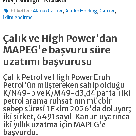
Enerji Günlüğü - İSTANBUL
,
,
,
Etiketler :
Alarko Carrier
Alarko Holding
Carrier
iklimlendirme
Çalık ve High Power'dan
MAPEG'e başvuru süre
uzatımı başvurusu
Çalık Petrol ve High Power Eruh
Petrol'ün müştereken sahip olduğu
K/N49-b ve K/M49-d3,d4 paftalı iki
petrol arama ruhsatının mücbir
sebep süresi 1 Ekim 2026'da doluyor;
iki şirket, 6491 sayılı Kanun uyarınca
iki yıllık uzatma için MAPEG'e
başvurdu.