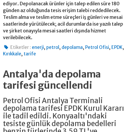
ediyor. Depolanacak ürünler için talep edilen süre 180
günden az olduğunda tesis erişim talebi reddedilecek.
Teslim alma ve teslim etme süreçleri iş günleri ve mesai
saatlerinde yürütülecek; acil durumlarda ise yazılı talep
ve şirket onayıyla mesai saatleri dışında hizmet
verilebilecek.
,
,
,
,
,
Etiketler :
enerji
petrol
depolama
Petrol Ofisi
EPDK
,
Kırıkkale
tarife
Antalya'da depolama
tarifesi güncellendi
Petrol Ofisi Antalya Terminali
depolama tarifesi EPDK Kurul Kararı
ile tadil edildi. Konyaaltı'ndaki
tesiste günlük depolama bedelleri
benzin türlerinde 3,59 TL'ye,