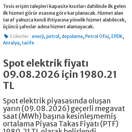
Tesis erişim talepleri kapasite kısıtları dahilinde ilk gelen
ilk hizmet görür esasına göre karşılanacak. Hizmet alan
taraf yalnızca kendi ihtiyacına yönelik hizmet alabilecek,
üçüncü şahıslar adına hizmet alamayacak.
,
,
,
,
,
Etiketler :
enerji
petrol
depolama
Petrol Ofisi
EPDK
,
Antalya
tarife
Spot elektrik fiyatı
09.08.2026 için 1980.21
TL
Spot elektrik piyasasında oluşan
yarın (09.08.2026) geçerli megavat
saat (MWh) başına kesinleşmemiş
ortalama Piyasa Takas Fiyatı (PTF)
1980.21 TL olarak belirlendi.