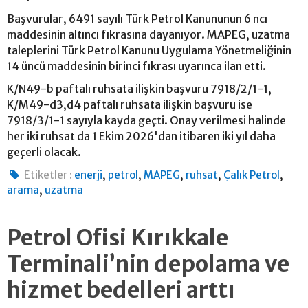
Başvurular, 6491 sayılı Türk Petrol Kanununun 6 ncı
maddesinin altıncı fıkrasına dayanıyor. MAPEG, uzatma
taleplerini Türk Petrol Kanunu Uygulama Yönetmeliğinin
14 üncü maddesinin birinci fıkrası uyarınca ilan etti.
K/N49-b paftalı ruhsata ilişkin başvuru 7918/2/1-1,
K/M49-d3,d4 paftalı ruhsata ilişkin başvuru ise
7918/3/1-1 sayıyla kayda geçti. Onay verilmesi halinde
her iki ruhsat da 1 Ekim 2026'dan itibaren iki yıl daha
geçerli olacak.
,
,
,
,
,
Etiketler :
enerji
petrol
MAPEG
ruhsat
Çalık Petrol
,
arama
uzatma
Petrol Ofisi Kırıkkale
Terminali’nin depolama ve
hizmet bedelleri arttı