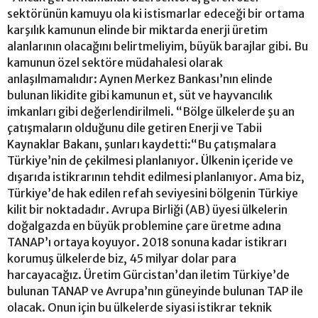
sektörünün kamuyu ola ki istismarlar edeceği bir ortama
karşılık kamunun elinde bir miktarda enerji üretim
alanlarının olacağını belirtmeliyim, büyük barajlar gibi. Bu
kamunun özel sektöre müdahalesi olarak
anlaşılmamalıdır: Aynen Merkez Bankası’nın elinde
bulunan likidite gibi kamunun et, süt ve hayvancılık
imkanları gibi değerlendirilmeli. “Bölge ülkelerde şu an
çatışmaların olduğunu dile getiren Enerji ve Tabii
Kaynaklar Bakanı, şunları kaydetti:“Bu çatışmalara
Türkiye’nin de çekilmesi planlanıyor. Ülkenin içeride ve
dışarıda istikrarının tehdit edilmesi planlanıyor. Ama biz,
Türkiye’de hak edilen refah seviyesini bölgenin Türkiye
kilit bir noktadadır. Avrupa Birliği (AB) üyesi ülkelerin
doğalgazda en büyük problemine çare üretme adına
TANAP’ı ortaya koyuyor. 2018 sonuna kadar istikrarı
korumuş ülkelerde biz, 45 milyar dolar para
harcayacağız. Üretim Gürcistan’dan iletim Türkiye’de
bulunan TANAP ve Avrupa’nın güneyinde bulunan TAP ile
olacak. Onun için bu ülkelerde siyasi istikrar teknik