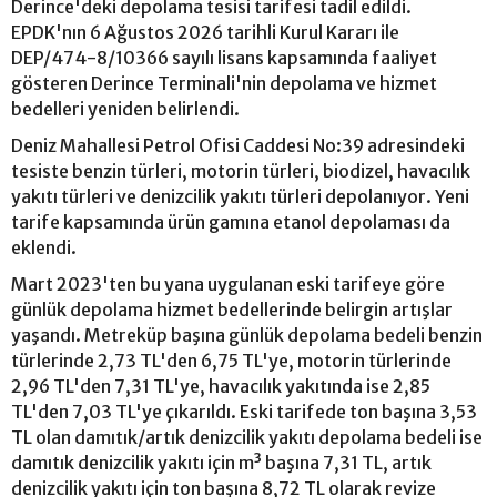
Derince'deki depolama tesisi tarifesi tadil edildi.
EPDK'nın 6 Ağustos 2026 tarihli Kurul Kararı ile
DEP/474-8/10366 sayılı lisans kapsamında faaliyet
gösteren Derince Terminali'nin depolama ve hizmet
bedelleri yeniden belirlendi.
Deniz Mahallesi Petrol Ofisi Caddesi No:39 adresindeki
tesiste benzin türleri, motorin türleri, biodizel, havacılık
yakıtı türleri ve denizcilik yakıtı türleri depolanıyor. Yeni
tarife kapsamında ürün gamına etanol depolaması da
eklendi.
Mart 2023'ten bu yana uygulanan eski tarifeye göre
günlük depolama hizmet bedellerinde belirgin artışlar
yaşandı. Metreküp başına günlük depolama bedeli benzin
türlerinde 2,73 TL'den 6,75 TL'ye, motorin türlerinde
2,96 TL'den 7,31 TL'ye, havacılık yakıtında ise 2,85
TL'den 7,03 TL'ye çıkarıldı. Eski tarifede ton başına 3,53
TL olan damıtık/artık denizcilik yakıtı depolama bedeli ise
damıtık denizcilik yakıtı için m³ başına 7,31 TL, artık
denizcilik yakıtı için ton başına 8,72 TL olarak revize