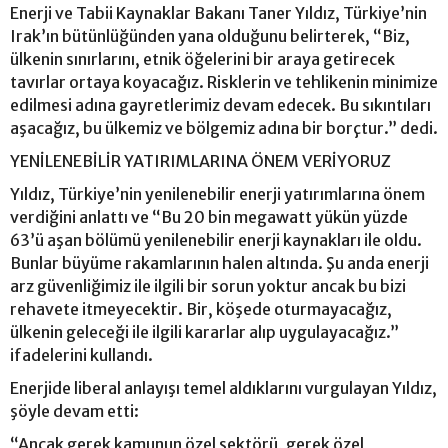
Enerji ve Tabii Kaynaklar Bakanı Taner Yıldız, Türkiye’nin
Irak’ın bütünlüğünden yana olduğunu belirterek, “Biz,
ülkenin sınırlarını, etnik öğelerini bir araya getirecek
tavırlar ortaya koyacağız. Risklerin ve tehlikenin minimize
edilmesi adına gayretlerimiz devam edecek. Bu sıkıntıları
aşacağız, bu ülkemiz ve bölgemiz adına bir borçtur.” dedi.
YENİLENEBİLİR YATIRIMLARINA ÖNEM VERİYORUZ
Yıldız, Türkiye’nin yenilenebilir enerji yatırımlarına önem
verdiğini anlattı ve “Bu 20 bin megawatt yükün yüzde
63’ü aşan bölümü yenilenebilir enerji kaynakları ile oldu.
Bunlar büyüme rakamlarının halen altında. Şu anda enerji
arz güvenliğimiz ile ilgili bir sorun yoktur ancak bu bizi
rehavete itmeyecektir. Bir, köşede oturmayacağız,
ülkenin geleceği ile ilgili kararlar alıp uygulayacağız.”
ifadelerini kullandı.
Enerjide liberal anlayışı temel aldıklarını vurgulayan Yıldız,
şöyle devam etti:
“Ancak gerek kamunun özel sektörü, gerek özel