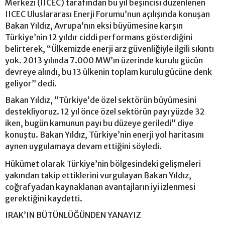
Merkezi (IICEC) tarafından bu yıl beşincisi düzenlenen
IICEC Uluslararası Enerji Forumu’nun açılışında konuşan
Bakan Yıldız, Avrupa’nın eksi büyümesine karşın
Türkiye’nin 12 yıldır ciddi performans gösterdiğini
belirterek, “Ülkemizde enerji arz güvenliğiyle ilgili sıkıntı
yok. 2013 yılında 7.000 MW’ın üzerinde kurulu gücün
devreye alındı, bu 13 ülkenin toplam kurulu gücüne denk
geliyor” dedi.
Bakan Yıldız, “Türkiye’de özel sektörün büyümesini
destekliyoruz. 12 yıl önce özel sektörün payı yüzde 32
iken, bugün kamunun payı bu düzeye geriledi” diye
konuştu. Bakan Yıldız, Türkiye’nin enerji yol haritasını
aynen uygulamaya devam ettiğini söyledi.
Hükümet olarak Türkiye’nin bölgesindeki gelişmeleri
yakından takip ettiklerini vurgulayan Bakan Yıldız,
coğrafyadan kaynaklanan avantajların iyi izlenmesi
gerektiğini kaydetti.
IRAK’IN BÜTÜNLÜĞÜNDEN YANAYIZ