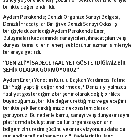
birlikte değerlendirildi.
Aydem Perakende; Denizli Organize Sanayi Bölgesi,
Denizli İhracatçılar Birliği ve Denizli Sanayi Odası iş
birliğiyle düzenlediği Aydem Perakende Enerji
Buluşmaları kapsamında sanayicileri, ihracatçıları ve iş
dünyası temsilcilerini enerji sektörünün uzman isimleriyle
bir araya getirdi.
“DENİZLİ’Yİ SADECE FAALİYET GÖSTERDİĞİMİZ BİR
ŞEHİR OLARAK GÖRMÜYORUZ”
Aydem Enerji Yönetim Kurulu Başkan Yardımcısı Fatma
Elif Yağlı yaptığı değerlendirmede, "Denizli'yi yalnızca
faaliyet gösterdiğimiz bir şehir olarak değil; birlikte
büyüdüğümüz, birlikte değer ürettiğimiz ve geleceğini
birlikte şekillendirdiğimiz bir ekosistem olarak
görüyoruz. Bu nedenle kamu, sanayi ve iş dünyasını aynı
platformda buluşturan bu tür organizasyonların
bölgemizin üretim gücünü ve ortak vizyonunu daha da
güçlendireceğine inanıyoruz." ifadelerini kullandı.