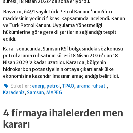
süresi, 18 Nisan 2026'da sona eriyordu.
Başvuru, 6491 sayılı Türk Petrol Kanunu'nun 6'ncı
maddesinin yedinci fıkrası kapsamında incelendi. Kanun
ve Türk Petrol Kanunu Uygulama Yönetmeliği
hükümlerine göre gerekli şartların sağlandığı tespit
edildi.
Karar sonucunda, Samsun KSİ bölgesindeki söz konusu
petrol arama ruhsatının süresi 18 Nisan 2026'dan 18
Nisan 2029'a kadar uzatıldı. Kararda, bölgenin
hidrokarbon potansiyelinin ortaya çıkarılarak ülke
ekonomisine kazandırılmasının amaçlandığı belirtildi.
,
,
,
,
Etiketler :
enerji
petrol
TPAO
arama ruhsatı
,
,
Karadeniz
Samsun
MAPEG
4 firmaya ihalelerden men
kararı