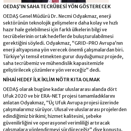
OEDAŞ’IN SAHA TECRÜBESİ YÖN GÖSTERECEK
OEDAŞ Genel Müdürü Dr. Necmi Odyakmaz, enerji
sektörünün teknolojik gelişmelere daha kolay ve hızlı
hazır hale gelebilmesi için farklı ülkelerin bilgi ve
tecrübelerinin ortak hedeflerde buluşturulabilmesi
gerektiğini söyledi. Odyakmaz, “GRID-PRO Avrupa’nın
enerji altyapısına yön verecek önemli çalışmalardan biri.
Türkiye’yi temsil etmekten gurur duyduğumuz projede,
saha tecrübemiz ve mühendislik kapasitemizle
geliştirilecek çözümlere yön vereceğiz” dedi.
NİHAİ HEDEF İLK İKLİM NÖTR KITA OLMAK
OEDAŞ olarak bugüne kadar uluslararası alanda dört
Ufuk 2020 ve bir ERA-NET projesi tamamladıklarını
anlatan Odyakmaz, “Üç Ufuk Avrupa projesi üzerinde
çalışmalarımız sürüyor. Ulusal ve uluslararası projelerden
edindiğimiz birikimi; hizmet kalitesini, şebeke
güvenilirliğini ve operasyonel verimliliği artıracak
çalışmalara yönlendirmeyi sürdüreceğiz” diye konuştu.