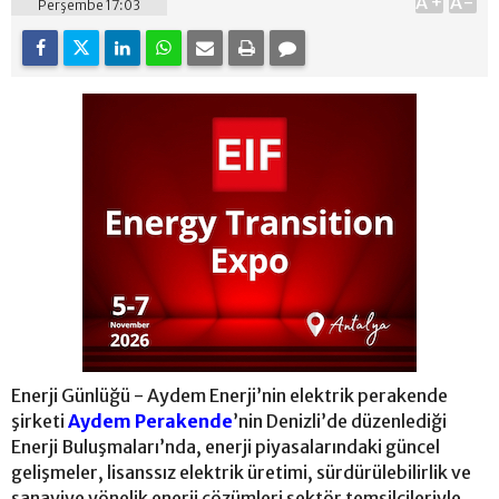
A+
A-
Perşembe 17:03
Enerji Günlüğü - Aydem Enerji’nin elektrik perakende
şirketi
Aydem Perakende
’nin Denizli’de düzenlediği
Enerji Buluşmaları’nda, enerji piyasalarındaki güncel
gelişmeler, lisanssız elektrik üretimi, sürdürülebilirlik ve
sanayiye yönelik enerji çözümleri sektör temsilcileriyle