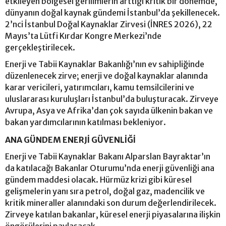
etkileyen bölgesel gerilimlerin arttığı kritik bir dönemde,
dünyanın doğal kaynak gündemi İstanbul’da şekillenecek.
2’nci İstanbul Doğal Kaynaklar Zirvesi (İNRES 2026), 22
Mayıs’ta Lütfi Kırdar Kongre Merkezi’nde
gerçekleştirilecek.
Enerji ve Tabii Kaynaklar Bakanlığı’nın ev sahipliğinde
düzenlenecek zirve; enerji ve doğal kaynaklar alanında
karar vericileri, yatırımcıları, kamu temsilcilerini ve
uluslararası kuruluşları İstanbul’da buluşturacak. Zirveye
Avrupa, Asya ve Afrika’dan çok sayıda ülkenin bakan ve
bakan yardımcılarının katılması bekleniyor.
ANA GÜNDEM ENERJİ GÜVENLİĞİ
Enerji ve Tabii Kaynaklar Bakanı Alparslan Bayraktar’ın
da katılacağı Bakanlar Oturumu’nda enerji güvenliği ana
gündem maddesi olacak. Hürmüz krizi gibi küresel
gelişmelerin yanı sıra petrol, doğal gaz, madencilik ve
kritik mineraller alanındaki son durum değerlendirilecek.
Zirveye katılan bakanlar, küresel enerji piyasalarına ilişkin
öngörülerini paylaşacak.