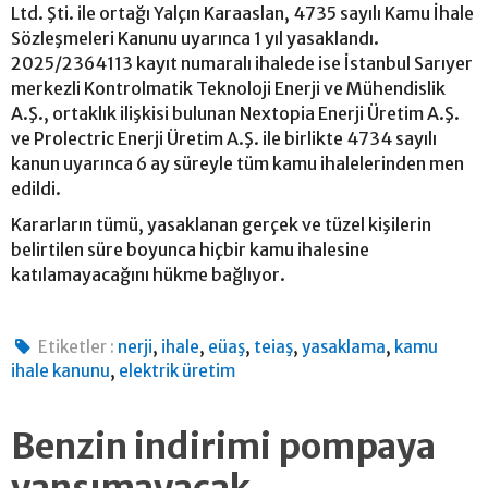
Ltd. Şti. ile ortağı Yalçın Karaaslan, 4735 sayılı Kamu İhale
Sözleşmeleri Kanunu uyarınca 1 yıl yasaklandı.
2025/2364113 kayıt numaralı ihalede ise İstanbul Sarıyer
merkezli Kontrolmatik Teknoloji Enerji ve Mühendislik
A.Ş., ortaklık ilişkisi bulunan Nextopia Enerji Üretim A.Ş.
ve Prolectric Enerji Üretim A.Ş. ile birlikte 4734 sayılı
kanun uyarınca 6 ay süreyle tüm kamu ihalelerinden men
edildi.
Kararların tümü, yasaklanan gerçek ve tüzel kişilerin
belirtilen süre boyunca hiçbir kamu ihalesine
katılamayacağını hükme bağlıyor.
,
,
,
,
,
Etiketler :
nerji
ihale
eüaş
teiaş
yasaklama
kamu
,
ihale kanunu
elektrik üretim
Benzin indirimi pompaya
yansımayacak