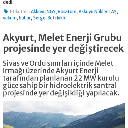
dedi.
,
,
,
Etiketler :
Akkuyu NGS
Rosatom
Akkuyu Nükleer AŞ
,
,
vakum
buhar
Sergei Butckikh
Akyurt, Melet Enerji Grubu
projesinde yer değiştirecek
Sivas ve Ordu sınırları içinde Melet
Irmağı üzerinde Akyurt Enerji
tarafından planlanan 22 MW kurulu
güce sahip bir hidroelektrik santral
projesinde yer değişikliği yapılacak.