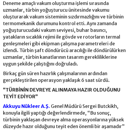
Deneme amaçlı vakum oluşturma işlemi sırasında
uzmanlar, türbin yoğuşturucu ünitesinde vakumu
oluşturarak vakum sisteminin sızdırmazlığını ve türbinin
termomekanik durumunu kontrol etti. Aynı zamanda
yoğuşturucudaki vakum seviyesi, buhar basıncı,
yatakların sıcaklık rejimi ile gövde ve rotorların termal
genleşmeleri gibi ekipman çalışma parametreleri de
izlendi. Türbin şaft döndürücü aracılığı ile döndürülürken
uzmanlar, türbin kanatlarının tasarım gerekliliklerine
uygun şekilde çalıştığını doğruladı.
Birkaç gün süren hazırlık çalışmalarının ardından
gerçekleştirilen operasyon yaklaşık 6 saat sürdü.
“TÜRBİNİN DEVREYE ALINMAYA HAZIR OLDUĞUNU
TEYİT EDİYOR”
Akkuyu Nükleer A.Ş.
Genel Müdürü Sergei Butckikh,
konuyla ilgili yaptığı değerlendirmede, “Bu sonuç,
türbinin yaklaşan devreye alma operasyonlarına yüksek
düzeyde hazır olduğunu teyit eden önemli bir aşamadır”