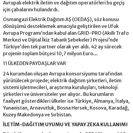
Avrupalı elektrik iletim ve dağıtım operatörleri bu geçiş
için çabalarını hızlandırdı.
Osmangazi Elektrik Dağıtım AŞ (OEDAŞ), söz konusu
dönüşümü desteklemek amacıyla geliştirilen ve Ufuk
Avrupa Programı’ndan kabul alan GRID-PRO (Akıllı Trafo
Merkezi ve Dijital İkiz Tabanlı Şebekeler) Projesi’nde
Türkiye’den tek partner olarak yer aldı. 42 ay sürecek
projenin toplam bütçesi 10,7 milyon Euro...
11 ÜLKEDEN PAYDAŞLAR VAR
24 kurumdan oluşan Avrupa konsorsiyumu tarafından
yürütülecek projede; elektrik dağıtım şirketleri, iletim
sistemi işletmecileri, araştırma kuruluşları, teknoloji
şirketleri ve üniversiteler yer alıyor. Bu kurumların
faaliyet gösterdikleri ülkeler ise Türkiye, Almanya, İtalya,
Yunanistan, Arnavutluk, Bosna Hersek, Kosova, Karadağ,
Kuzey Makedonya ve Sırbistan.
İLETİM-DAĞITIM UYUMU VE YAPAY ZEKA KULLANIMI