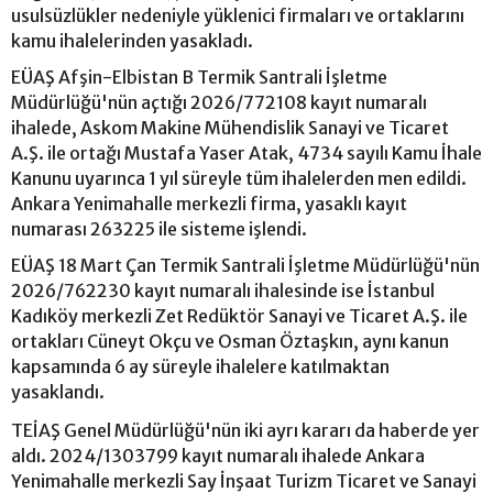
usulsüzlükler nedeniyle yüklenici firmaları ve ortaklarını
kamu ihalelerinden yasakladı.
EÜAŞ Afşin-Elbistan B Termik Santrali İşletme
Müdürlüğü'nün açtığı 2026/772108 kayıt numaralı
ihalede, Askom Makine Mühendislik Sanayi ve Ticaret
A.Ş. ile ortağı Mustafa Yaser Atak, 4734 sayılı Kamu İhale
Kanunu uyarınca 1 yıl süreyle tüm ihalelerden men edildi.
Ankara Yenimahalle merkezli firma, yasaklı kayıt
numarası 263225 ile sisteme işlendi.
EÜAŞ 18 Mart Çan Termik Santrali İşletme Müdürlüğü'nün
2026/762230 kayıt numaralı ihalesinde ise İstanbul
Kadıköy merkezli Zet Redüktör Sanayi ve Ticaret A.Ş. ile
ortakları Cüneyt Okçu ve Osman Öztaşkın, aynı kanun
kapsamında 6 ay süreyle ihalelere katılmaktan
yasaklandı.
TEİAŞ Genel Müdürlüğü'nün iki ayrı kararı da haberde yer
aldı. 2024/1303799 kayıt numaralı ihalede Ankara
Yenimahalle merkezli Say İnşaat Turizm Ticaret ve Sanayi