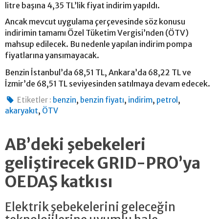
litre başına 4,35 TL’lik fiyat indirim yapıldı.
Ancak mevcut uygulama çerçevesinde söz konusu
indirimin tamamı Özel Tüketim Vergisi’nden (ÖTV)
mahsup edilecek. Bu nedenle yapılan indirim pompa
fiyatlarına yansımayacak.
Benzin İstanbul’da 68,51 TL, Ankara’da 68,22 TL ve
İzmir’de 68,51 TL seviyesinden satılmaya devam edecek.
,
,
,
,
Etiketler :
benzin
benzin fiyatı
indirim
petrol
,
akaryakıt
ÖTV
AB’deki şebekeleri
geliştirecek GRID-PRO’ya
OEDAŞ katkısı
Elektrik şebekelerini geleceğin