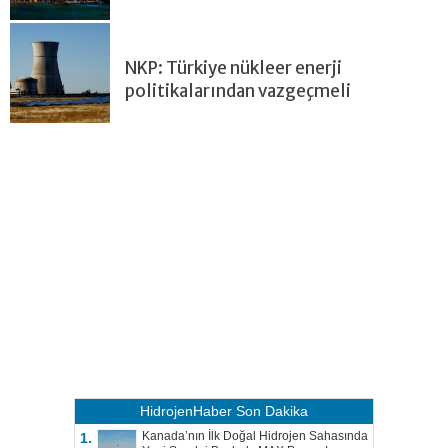
NKP: Türkiye nükleer enerji
politikalarından vazgeçmeli
HidrojenHaber
Son Dakika
Kanada’nın İlk Doğal Hidrojen Sahasında
1.