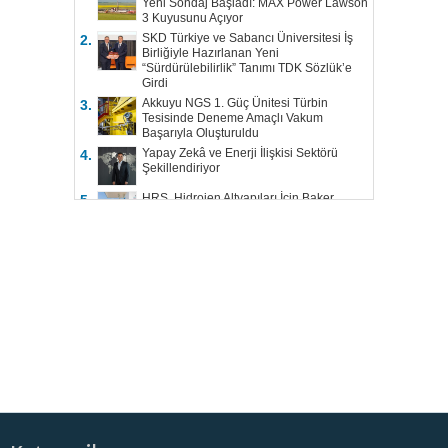
Yeni Sondaj Başladı: MAX Power Lawson
3 Kuyusunu Açıyor
SKD Türkiye ve Sabancı Üniversitesi İş
2.
Birliğiyle Hazırlanan Yeni
“Sürdürülebilirlik” Tanımı TDK Sözlük’e
Girdi
Akkuyu NGS 1. Güç Ünitesi Türbin
3.
Tesisinde Deneme Amaçlı Vakum
Başarıyla Oluşturuldu
Yapay Zekâ ve Enerji İlişkisi Sektörü
4.
Şekillendiriyor
HRS, Hidrojen Altyapıları İçin Baker
5.
Hughes ile Çalışacak