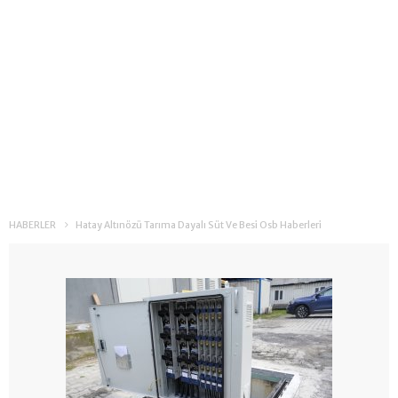
HABERLER
Hatay Altınözü Tarıma Dayalı Süt Ve Besi Osb Haberleri