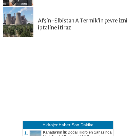
Afşin-Elbistan A Termik’in çevre izni
iptaline itiraz
HidrojenHaber
Son Dakika
Kanada’nın İlk Doğal Hidrojen Sahasında
1.