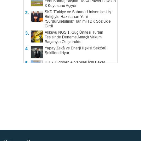
Yeni Sondaj Başladı: MAX Power Lawson
3 Kuyusunu Açıyor
SKD Türkiye ve Sabancı Üniversitesi İş
2.
Birliğiyle Hazırlanan Yeni
“Sürdürülebilirlik” Tanımı TDK Sözlük’e
Girdi
Akkuyu NGS 1. Güç Ünitesi Türbin
3.
Tesisinde Deneme Amaçlı Vakum
Başarıyla Oluşturuldu
Yapay Zekâ ve Enerji İlişkisi Sektörü
4.
Şekillendiriyor
HRS, Hidrojen Altyapıları İçin Baker
5.
Hughes ile Çalışacak