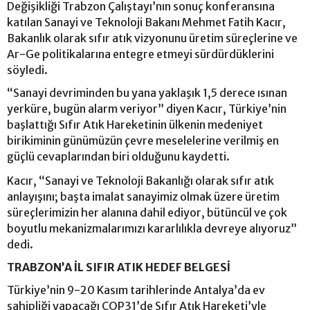
Değişikliği Trabzon Çalıştayı’nın sonuç konferansına
katılan Sanayi ve Teknoloji Bakanı Mehmet Fatih Kacır,
Bakanlık olarak sıfır atık vizyonunu üretim süreçlerine ve
Ar-Ge politikalarına entegre etmeyi sürdürdüklerini
söyledi.
“Sanayi devriminden bu yana yaklaşık 1,5 derece ısınan
yerküre, bugün alarm veriyor” diyen Kacır, Türkiye’nin
başlattığı Sıfır Atık Hareketinin ülkenin medeniyet
birikiminin günümüzün çevre meselelerine verilmiş en
güçlü cevaplarından biri olduğunu kaydetti.
Kacır, “Sanayi ve Teknoloji Bakanlığı olarak sıfır atık
anlayışını; başta imalat sanayimiz olmak üzere üretim
süreçlerimizin her alanına dahil ediyor, bütüncül ve çok
boyutlu mekanizmalarımızı kararlılıkla devreye alıyoruz”
dedi.
TRABZON’A İL SIFIR ATIK HEDEF BELGESİ
Türkiye’nin 9-20 Kasım tarihlerinde Antalya’da ev
sahipliği yapacağı COP31’de Sıfır Atık Hareketi’yle