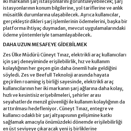
iki markanın şarj istasyonlarını görüntüleyebilecek; şarj
istasyonlarının konum bilgilerine, yol tariflerine ve anlık
müsaitlik durumlarına ulaşabilecek. Ayrıca kullanıcılar,
gerçekleştirdikleri şarj işlemlerinin ödemelerini, başka bir
platforma ihtiyaç duymadan, mevcut uygulamalarındaki
ödeme yöntemleriyle tamamlayabilecek.
DAHA UZUN MESAFEYE GİDEBİLMEK
Zes Ülke Müdürü Cüneyt Tınaz, elektrikli araç kullanıcıları
için şarj deneyiminde erişilebilirlik, hız ve kullanım
kolaylığının her geçen gün daha önemli hale geldiğini
söyledi. Zes ve Beefull Teknoloji arasında hayata
geçirilen roaming iş birliği sayesinde, elektrikli araç
kullanıcılarının her iki markanın şarj ağlarına daha kolay,
hızlı ve kesintisiz erişebilmeleri, şehirler arası
seyahatlerde menzil güvenliği ile kullanım kolaylığının da
arttırılması hedefleniyor. Cüneyt Tınaz, entegre ve
kullanıcı odaklı bir şarj altyapısının gelişimine katkı
sağlamak amacıyla önümüzdeki dönemde erişilebilirliği
en üst seviyeye çıkaracak yeni iş birliklerine