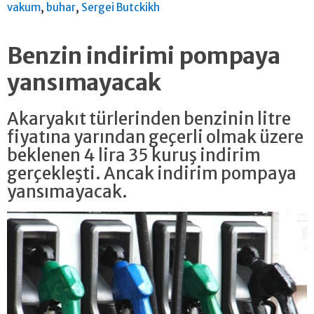
,
,
vakum
buhar
Sergei Butckikh
Benzin indirimi pompaya
yansımayacak
Akaryakıt türlerinden benzinin litre
fiyatına yarından geçerli olmak üzere
beklenen 4 lira 35 kuruş indirim
gerçekleşti. Ancak indirim pompaya
yansımayacak.