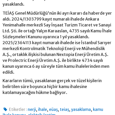
yasaklandı.
TEİAŞ Genel Müdürlüğü'nün iki ayrı kararı da haberde yer
aldı. 2024/1303799 kayıt numaralı ihalede Ankara
Yenimahalle merkezli Say İnşaat Turizm Ticaret ve Sanayi
Ltd. Şti. ile ortağı Yalçın Karaaslan, 4735 sayılı Kamu İhale
Sözleşmeleri Kanunu uyarınca 1 yıl yasaklandı.
2025/2364113 kayıt numaralı ihalede ise İstanbul Sarıyer
merkezli Kontrolmatik Teknoloji Enerji ve Mühendislik
A.Ş., ortaklık ilişkisi bulunan Nextopia Enerji Üretim A.Ş.
ve Prolectric Enerji Üretim A.Ş. ile birlikte 4734 sayılı
kanun uyarınca 6 ay süreyle tüm kamu ihalelerinden men
edildi.
Kararların tümü, yasaklanan gerçek ve tüzel kişilerin
belirtilen süre boyunca hiçbir kamu ihalesine
katılamayacağını hükme bağlıyor.
,
,
,
,
,
Etiketler :
nerji
ihale
eüaş
teiaş
yasaklama
kamu