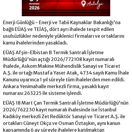
Enerji Günlüğü - Enerji ve Tabii Kaynaklar Bakanlığı'na
bağlı EÜAŞ ve TEİAŞ, dört ayrı ihalede tespit edilen
usulsüzlükler nedeniyle yüklenici firmaları ve ortaklarını
kamu ihalelerinden yasakladı.
EÜAŞ Afşin-Elbistan B Termik Santrali İşletme
Müdürlüğü'nün açtığı 2026/772108 kayıt numaralı
ihalede, Askom Makine Mühendislik Sanayi ve Ticaret
A.Ş. ile ortağı Mustafa Yaser Atak, 4734 sayılı Kamu İhale
Kanunu uyarınca 1 yıl süreyle tüm ihalelerden men edildi.
Ankara Yenimahalle merkezli firma, yasaklı kayıt
numarası 263225 ile sisteme işlendi.
EÜAŞ 18 Mart Çan Termik Santrali İşletme Müdürlüğü'nün
2026/762230 kayıt numaralı ihalesinde ise İstanbul
Kadıköy merkezli Zet Redüktör Sanayi ve Ticaret A.Ş. ile
ortakları Cüneyt Okçu ve Osman Öztaşkın, aynı kanun
kapsamında 6 ay süreyle ihalelere katılmaktan