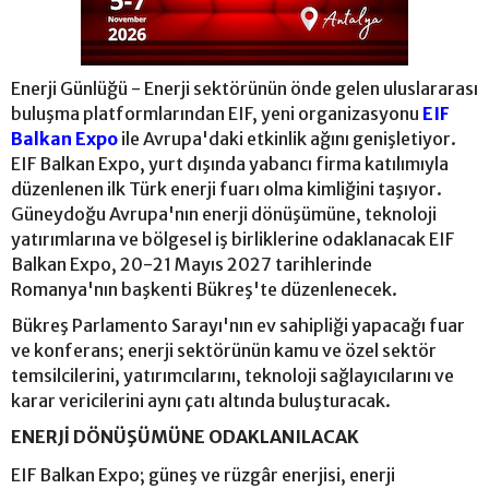
Enerji Günlüğü - Enerji sektörünün önde gelen uluslararası
buluşma platformlarından EIF, yeni organizasyonu
EIF
Balkan Expo
ile Avrupa'daki etkinlik ağını genişletiyor.
EIF Balkan Expo, yurt dışında yabancı firma katılımıyla
düzenlenen ilk Türk enerji fuarı olma kimliğini taşıyor.
Güneydoğu Avrupa'nın enerji dönüşümüne, teknoloji
yatırımlarına ve bölgesel iş birliklerine odaklanacak EIF
Balkan Expo, 20-21 Mayıs 2027 tarihlerinde
Romanya'nın başkenti Bükreş'te düzenlenecek.
Bükreş Parlamento Sarayı'nın ev sahipliği yapacağı fuar
ve konferans; enerji sektörünün kamu ve özel sektör
temsilcilerini, yatırımcılarını, teknoloji sağlayıcılarını ve
karar vericilerini aynı çatı altında buluşturacak.
ENERJİ DÖNÜŞÜMÜNE ODAKLANILACAK
EIF Balkan Expo; güneş ve rüzgâr enerjisi, enerji