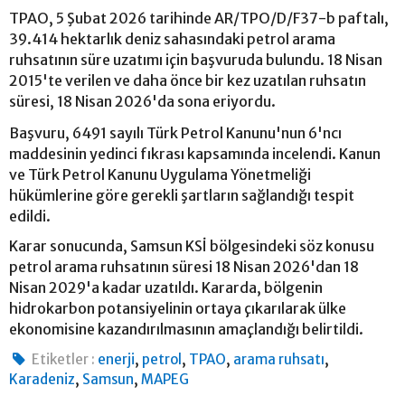
TPAO, 5 Şubat 2026 tarihinde AR/TPO/D/F37-b paftalı,
39.414 hektarlık deniz sahasındaki petrol arama
ruhsatının süre uzatımı için başvuruda bulundu. 18 Nisan
2015'te verilen ve daha önce bir kez uzatılan ruhsatın
süresi, 18 Nisan 2026'da sona eriyordu.
Başvuru, 6491 sayılı Türk Petrol Kanunu'nun 6'ncı
maddesinin yedinci fıkrası kapsamında incelendi. Kanun
ve Türk Petrol Kanunu Uygulama Yönetmeliği
hükümlerine göre gerekli şartların sağlandığı tespit
edildi.
Karar sonucunda, Samsun KSİ bölgesindeki söz konusu
petrol arama ruhsatının süresi 18 Nisan 2026'dan 18
Nisan 2029'a kadar uzatıldı. Kararda, bölgenin
hidrokarbon potansiyelinin ortaya çıkarılarak ülke
ekonomisine kazandırılmasının amaçlandığı belirtildi.
,
,
,
,
Etiketler :
enerji
petrol
TPAO
arama ruhsatı
,
,
Karadeniz
Samsun
MAPEG