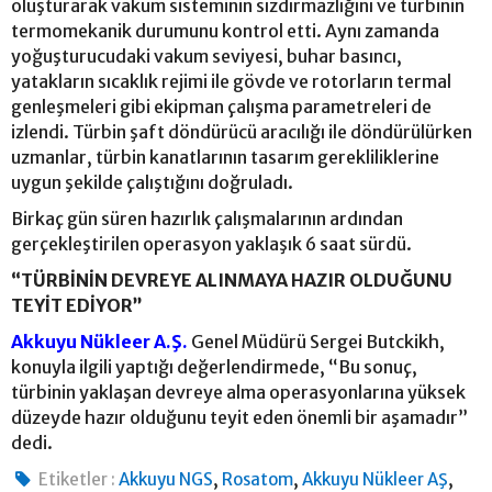
oluşturarak vakum sisteminin sızdırmazlığını ve türbinin
termomekanik durumunu kontrol etti. Aynı zamanda
yoğuşturucudaki vakum seviyesi, buhar basıncı,
yatakların sıcaklık rejimi ile gövde ve rotorların termal
genleşmeleri gibi ekipman çalışma parametreleri de
izlendi. Türbin şaft döndürücü aracılığı ile döndürülürken
uzmanlar, türbin kanatlarının tasarım gerekliliklerine
uygun şekilde çalıştığını doğruladı.
Birkaç gün süren hazırlık çalışmalarının ardından
gerçekleştirilen operasyon yaklaşık 6 saat sürdü.
“TÜRBİNİN DEVREYE ALINMAYA HAZIR OLDUĞUNU
TEYİT EDİYOR”
Akkuyu Nükleer A.Ş.
Genel Müdürü Sergei Butckikh,
konuyla ilgili yaptığı değerlendirmede, “Bu sonuç,
türbinin yaklaşan devreye alma operasyonlarına yüksek
düzeyde hazır olduğunu teyit eden önemli bir aşamadır”
dedi.
,
,
,
Etiketler :
Akkuyu NGS
Rosatom
Akkuyu Nükleer AŞ