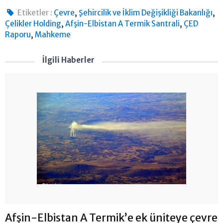
,
,
Etiketler :
Çevre
Şehircilik ve İklim Değişikliği Bakanlığı
,
,
Çelikler Holding
Afşin-Elbistan A Termik Santrali
ÇED
,
Raporu
Mahkeme
İlgili Haberler
Afşin-Elbistan A Termik’e ek üniteye çevre