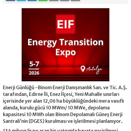
Enerji Günlüğü -Binom Enerji Danışmanlık San. ve Tic. A.Ş.
tarafından, Edirne İli, Enez İlçesi, Yeni Mahalle sınırları
içerisinde yer alan 12,06 ha büyüklüğündeki mera vasıflı
alanda, kurulu gücü 10 MWm/ 10 MWe, depolama
kapasitesi 10 MWh olan Binom Depolamalı Güneş Enerji
Santrali’nin (DGES) kurulması ve işletilmesi planlanıyor.
134 milyon lirayı aşan bir yatırımla hayata geçirilmesi