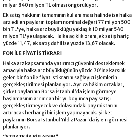
milyar 840 milyon TL olması öngörülüyor.
Ek satış hakkının tamamının kullanılması halinde ise halka
arz edilen payların toplam nominal değeri 77 milyon 500
bin TL'ye, halka arz büyüklüğü yaklaşık 10 milyar 540
milyon TL'ye ulaşacak. Halka açıklık oranı, ek satış hariç
yüzde 11,47, ek satış dahil ise yüzde 13,67 olacak.
FON İLE FİYAT İSTİKRARI
Halka arz kapsamında yatırımcı güvenini desteklemek
amacıyla halka arz büyüklüğünün yüzde 70’ine karşılık
gelen bir fon ile fiyat istikrarını sağlayıcı işlemlerin
gerçekleştirilmesi planlanıyor. Ayrıca hâkim ortaklar,
şirket paylarının Borsa İstanbul'da işlem görmeye
başlamasının ardından bir yıl boyunca pay satışı
gerçekleştirmeyecek ve dolaşımdaki pay miktarını
artıracak herhangi bir işlem yapmayacak. Şirket
paylarının Borsa İstanbul Yıldız Pazar'da işlem görmesi
planlanıyor.
“STRATEJİK BİR ADIM”