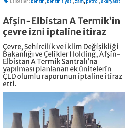
,
,
,
,
Etiketler :
benzin
benzin fiyatı
zam
petrol
akaryakıt
Afşin-Elbistan A Termik’in
çevre izni iptaline itiraz
Çevre, Şehircilik ve İklim Değişikliği
Bakanlığı ve Çelikler Holding, Afşin-
Elbistan A Termik Santralı’na
yapılması planlanan ek ünitelerin
ÇED olumlu raporunun iptaline itiraz
etti.