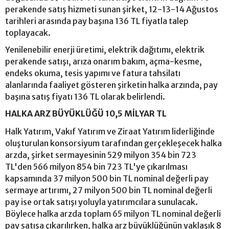
perakende satış hizmeti sunan şirket, 12-13-14 Ağustos
tarihleri arasında pay başına 136 TL fiyatla talep
toplayacak.
Yenilenebilir enerji üretimi, elektrik dağıtımı, elektrik
perakende satışı, arıza onarım bakım, açma-kesme,
endeks okuma, tesis yapımı ve fatura tahsilatı
alanlarında faaliyet gösteren şirketin halka arzında, pay
başına satış fiyatı 136 TL olarak belirlendi.
HALKA ARZ BÜYÜKLÜĞÜ 10,5 MİLYAR TL
Halk Yatırım, Vakıf Yatırım ve Ziraat Yatırım liderliğinde
oluşturulan konsorsiyum tarafından gerçekleşecek halka
arzda, şirket sermayesinin 529 milyon 354 bin 723
TL'den 566 milyon 854 bin 723 TL'ye çıkarılması
kapsamında 37 milyon 500 bin TL nominal değerli pay
sermaye artırımı, 27 milyon 500 bin TL nominal değerli
pay ise ortak satışı yoluyla yatırımcılara sunulacak.
Böylece halka arzda toplam 65 milyon TL nominal değerli
pay satışa çıkarılırken, halka arz büyüklüğünün yaklaşık 8