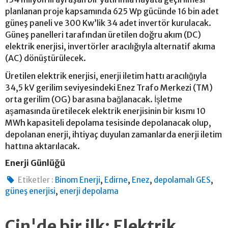
planlanan proje kapsamında 625 Wp gücünde 16 bin adet
güneş paneli ve 300 Kw’lik 34 adet invertör kurulacak.
Güneş panelleri tarafından üretilen doğru akım (DC)
elektrik enerjisi, invertörler aracılığıyla alternatif akıma
(AC) dönüştürülecek.
Üretilen elektrik enerjisi, enerji iletim hattı aracılığıyla
34,5 kV gerilim seviyesindeki Enez Trafo Merkezi (TM)
orta gerilim (OG) barasına bağlanacak. İşletme
aşamasında üretilecek elektrik enerjisinin bir kısmı 10
MWh kapasiteli depolama tesisinde depolanacak olup,
depolanan enerji, ihtiyaç duyulan zamanlarda enerji iletim
hattına aktarılacak.
Enerji Günlüğü
,
,
,
,
Etiketler :
Binom Enerji
Edirne
Enez
depolamalı GES
,
güneş enerjisi
enerji depolama
Çin'de bir ilk: Elektrik