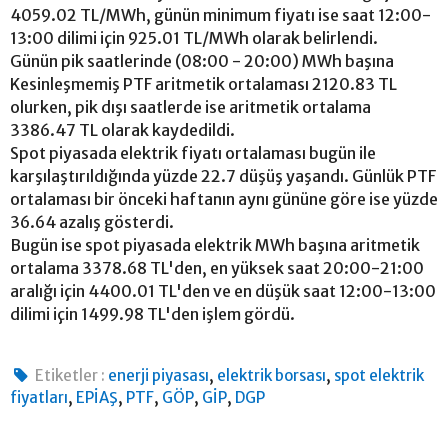
4059.02 TL/MWh, günün minimum fiyatı ise saat 12:00-
13:00 dilimi için 925.01 TL/MWh olarak belirlendi.
Günün pik saatlerinde (08:00 - 20:00) MWh başına
Kesinleşmemiş PTF aritmetik ortalaması 2120.83 TL
olurken, pik dışı saatlerde ise aritmetik ortalama
3386.47 TL olarak kaydedildi.
Spot piyasada elektrik fiyatı ortalaması bugün ile
karşılaştırıldığında yüzde 22.7 düşüş yaşandı. Günlük PTF
ortalaması bir önceki haftanın aynı gününe göre ise yüzde
36.64 azalış gösterdi.
Bugün ise spot piyasada elektrik MWh başına aritmetik
ortalama 3378.68 TL'den, en yüksek saat 20:00-21:00
aralığı için 4400.01 TL'den ve en düşük saat 12:00-13:00
dilimi için 1499.98 TL'den işlem gördü.
,
,
Etiketler :
enerji piyasası
elektrik borsası
spot elektrik
,
,
,
,
,
fiyatları
EPİAŞ
PTF
GÖP
GİP
DGP