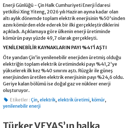
Enerji Günlüğü - Çin Halk Cumhuriyeti Enerji İdaresi
yetkilisi Xing Yiteng, 2026 yılı Haziran ayına kadar olan
altı aylık dönemde toplam elektrik enerjisinin %50'sinden
azını kömürden elde ederek bir ilki gerçekleştirdiklerini
açıkladı. Açıklamaya göre ülkenin enerji üretiminde
kömürün payı yüzde 49,7 olarak gerçekleşti.
YENİLENEBİLİR KAYNAKLARIN PAYI %41’İ AŞTI
Öte yandan Çin’in yenilenebilir enerjiden üretmiş olduğu
elektriğin toplam elektrik üretimindeki payı %41,2'ye
yükselerek ilk kez %40 sınırını aştı. Rüzgâr ile güneş
enerjisinden üretilen elektrik enerjisinin payı %24,6 oldu.
Geriye kalan bölümü ise doğal gaz ve nükleer enerji
oluşturuyor.
,
,
,
,
Etiketler :
Çin
elektrik
elektrik üretimi
kömür
yenilenebilir enerji
Türker VEYAŞ’ın halka