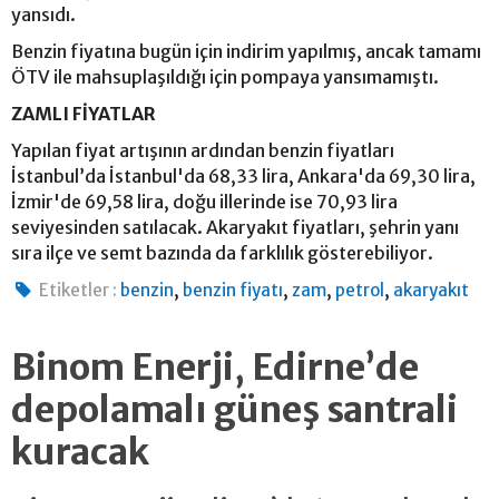
yansıdı.
Benzin fiyatına bugün için indirim yapılmış, ancak tamamı
ÖTV ile mahsuplaşıldığı için pompaya yansımamıştı.
ZAMLI FİYATLAR
Yapılan fiyat artışının ardından benzin fiyatları
İstanbul’da İstanbul'da 68,33 lira, Ankara'da 69,30 lira,
İzmir'de 69,58 lira, doğu illerinde ise 70,93 lira
seviyesinden satılacak. Akaryakıt fiyatları, şehrin yanı
sıra ilçe ve semt bazında da farklılık gösterebiliyor.
,
,
,
,
Etiketler :
benzin
benzin fiyatı
zam
petrol
akaryakıt
Binom Enerji, Edirne’de
depolamalı güneş santrali
kuracak