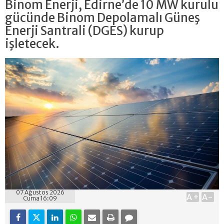
Binom Enerji, Edirne’de 10 MW kurulu
gücünde Binom Depolamalı Güneş
Enerji Santrali (DGES) kurup
işletecek.
07 Ağustos 2026
A+
A-
Cuma 16:09