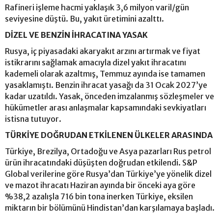
Rafineri işleme hacmi yaklaşık 3,6 milyon varil/gün
seviyesine düştü. Bu, yakıt üretimini azalttı.
DİZEL VE BENZİN İHRACATINA YASAK
Rusya, iç piyasadaki akaryakıt arzını artırmak ve fiyat
istikrarını sağlamak amacıyla dizel yakıt ihracatını
kademeli olarak azaltmış, Temmuz ayında ise tamamen
yasaklamıştı. Benzin ihracat yasağı da 31 Ocak 2027’ye
kadar uzatıldı. Yasak, önceden imzalanmış sözleşmeler ve
hükümetler arası anlaşmalar kapsamındaki sevkiyatları
istisna tutuyor.
TÜRKİYE DOĞRUDAN ETKİLENEN ÜLKELER ARASINDA
Türkiye, Brezilya, Ortadoğu ve Asya pazarları Rus petrol
ürün ihracatındaki düşüşten doğrudan etkilendi. S&P
Global verilerine göre Rusya’dan Türkiye’ye yönelik dizel
ve mazot ihracatı Haziran ayında bir önceki aya göre
%38,2 azalışla 716 bin tona inerken Türkiye, eksilen
miktarın bir bölümünü Hindistan’dan karşılamaya başladı.