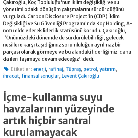
Çakıroğlu, Koç Topluluğu'nun iklim değişikliği ve su
yönetimi odaklı dönüşüm çalışmalarını sürdürdüğünü
vurguladı. Carbon Disclosure Project'in (CDP) İklim
Değişikliği ve Su Güvenliği Programı'nda Koç Holding, A-
notu elde ederek liderlik statüsünü korudu. Çakıroğlu,
"Önümüzdeki dönemde de sürdürülebilirliği, gelecek
nesillere karşı taşıdığımız sorumluluğun ayrılmaz bir
parçası olarak görmeye ve bu alandaki liderliğimizi daha
da ileri taşımaya devam edeceğiz" dedi.
,
,
,
,
,
Etiketler :
enerji
rafinaj
Tüpraş
petrol
yatırım
,
,
ihracat
finansal sonuçlar
Levent Çakıroğlu
İçme-kullanma suyu
havzalarının yüzeyinde
artık hiçbir santral
kurulamayacak