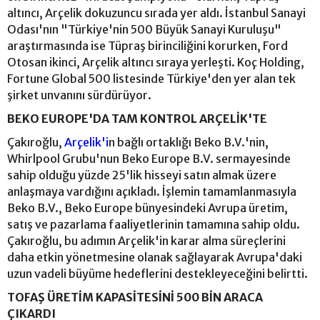
altıncı, Arçelik dokuzuncu sırada yer aldı. İstanbul Sanayi
Odası'nın "Türkiye'nin 500 Büyük Sanayi Kuruluşu"
araştırmasında ise Tüpraş birinciliğini korurken, Ford
Otosan ikinci, Arçelik altıncı sıraya yerleşti. Koç Holding,
Fortune Global 500 listesinde Türkiye'den yer alan tek
şirket unvanını sürdürüyor.
BEKO EUROPE'DA TAM KONTROL ARÇELİK'TE
Çakıroğlu,
Arçelik'i
n bağlı ortaklığı Beko B.V.'nin,
Whirlpool Grubu'nun Beko Europe B.V. sermayesinde
sahip olduğu yüzde 25'lik hisseyi satın almak üzere
anlaşmaya vardığını açıkladı. İşlemin tamamlanmasıyla
Beko B.V., Beko Europe bünyesindeki Avrupa üretim,
satış ve pazarlama faaliyetlerinin tamamına sahip oldu.
Çakıroğlu, bu adımın Arçelik'in karar alma süreçlerini
daha etkin yönetmesine olanak sağlayarak Avrupa'daki
uzun vadeli büyüme hedeflerini destekleyeceğini belirtti.
TOFAŞ ÜRETİM KAPASİTESİNİ 500 BİN ARACA
ÇIKARDI