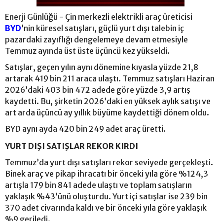
Enerji Günlüğü - Çin merkezli elektrikli araç üreticisi
BYD
’nin küresel satışları, güçlü yurt dışı talebin iç
pazardaki zayıflığı dengelemeye devam etmesiyle
Temmuz ayında üst üste üçüncü kez yükseldi.
Satışlar, geçen yılın aynı dönemine kıyasla yüzde 21,8
artarak 419 bin 211 araca ulaştı. Temmuz satışları Haziran
2026’daki 403 bin 472 adede göre yüzde 3,9 artış
kaydetti. Bu, şirketin 2026’daki en yüksek aylık satışı ve
art arda üçüncü ay yıllık büyüme kaydettiği dönem oldu.
BYD aynı ayda 420 bin 249 adet araç üretti.
YURT DIŞI SATIŞLAR REKOR KIRDI
Temmuz’da yurt dışı satışları rekor seviyede gerçekleşti.
Binek araç ve pikap ihracatı bir önceki yıla göre %124,3
artışla 179 bin 841 adede ulaştı ve toplam satışların
yaklaşık %43’ünü oluşturdu. Yurt içi satışlar ise 239 bin
370 adet civarında kaldı ve bir önceki yıla göre yaklaşık
%9 geriledi.