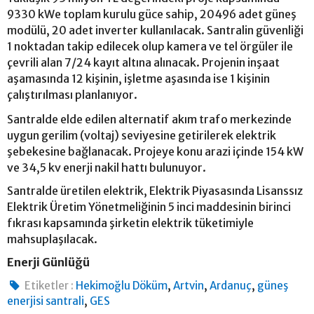
9330 kWe toplam kurulu güce sahip, 20496 adet güneş
modülü, 20 adet inverter kullanılacak. Santralin güvenliği
1 noktadan takip edilecek olup kamera ve tel örgüler ile
çevrili alan 7/24 kayıt altına alınacak. Projenin inşaat
aşamasında 12 kişinin, işletme aşasında ise 1 kişinin
çalıştırılması planlanıyor.
Santralde elde edilen alternatif akım trafo merkezinde
uygun gerilim (voltaj) seviyesine getirilerek elektrik
şebekesine bağlanacak. Projeye konu arazi içinde 154 kW
ve 34,5 kv enerji nakil hattı bulunuyor.
Santralde üretilen elektrik, Elektrik Piyasasında Lisanssız
Elektrik Üretim Yönetmeliğinin 5 inci maddesinin birinci
fıkrası kapsamında şirketin elektrik tüketimiyle
mahsuplaşılacak.
Enerji Günlüğü
,
,
,
Etiketler :
Hekimoğlu Döküm
Artvin
Ardanuç
güneş
,
enerjisi santrali
GES