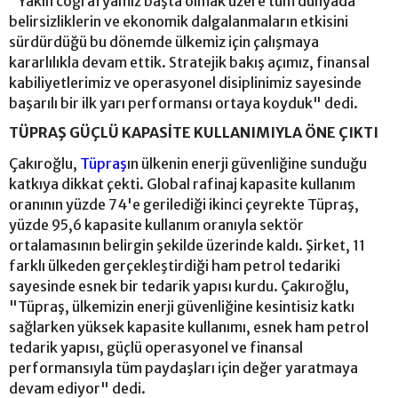
"Yakın coğrafyamız başta olmak üzere tüm dünyada
belirsizliklerin ve ekonomik dalgalanmaların etkisini
sürdürdüğü bu dönemde ülkemiz için çalışmaya
kararlılıkla devam ettik. Stratejik bakış açımız, finansal
kabiliyetlerimiz ve operasyonel disiplinimiz sayesinde
başarılı bir ilk yarı performansı ortaya koyduk" dedi.
TÜPRAŞ GÜÇLÜ KAPASİTE KULLANIMIYLA ÖNE ÇIKTI
Çakıroğlu,
Tüpraş
ın ülkenin enerji güvenliğine sunduğu
katkıya dikkat çekti. Global rafinaj kapasite kullanım
oranının yüzde 74'e gerilediği ikinci çeyrekte Tüpraş,
yüzde 95,6 kapasite kullanım oranıyla sektör
ortalamasının belirgin şekilde üzerinde kaldı. Şirket, 11
farklı ülkeden gerçekleştirdiği ham petrol tedariki
sayesinde esnek bir tedarik yapısı kurdu. Çakıroğlu,
"Tüpraş, ülkemizin enerji güvenliğine kesintisiz katkı
sağlarken yüksek kapasite kullanımı, esnek ham petrol
tedarik yapısı, güçlü operasyonel ve finansal
performansıyla tüm paydaşları için değer yaratmaya
devam ediyor" dedi.