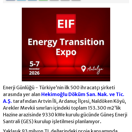
Enerji Günlüğü - Türkiye’nin ilk 500 ihracatçı şirketi
arasında yer alan
Hekimoğlu Döküm San. Nak. ve Tic.
A.Ş.
tarafından Artvin İli, Ardanuç İlçesi, Naldöken Köyü,
Arekler Mevkii sınırları içindeki toplam 153.300 m2’lik
Hazine arazisinde 9330 kWe kurulu gücünde Güneş Enerji
Santrali (GES) kurulup işletilmesi planlanıyor.
Yaklaşık 93 milyon TL değerindeki proje kapsamında