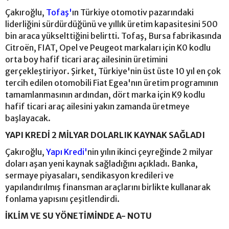
Çakıroğlu,
Tofaş'
ın Türkiye otomotiv pazarındaki
liderliğini sürdürdüğünü ve yıllık üretim kapasitesini 500
bin araca yükselttiğini belirtti. Tofaş, Bursa fabrikasında
Citroën, FIAT, Opel ve Peugeot markaları için K0 kodlu
orta boy hafif ticari araç ailesinin üretimini
gerçekleştiriyor. Şirket, Türkiye'nin üst üste 10 yıl en çok
tercih edilen otomobili Fiat Egea'nın üretim programının
tamamlanmasının ardından, dört marka için K9 kodlu
hafif ticari araç ailesini yakın zamanda üretmeye
başlayacak.
YAPI KREDİ 2 MİLYAR DOLARLIK KAYNAK SAĞLADI
Çakıroğlu,
Yapı Kredi'
nin yılın ikinci çeyreğinde 2 milyar
doları aşan yeni kaynak sağladığını açıkladı. Banka,
sermaye piyasaları, sendikasyon kredileri ve
yapılandırılmış finansman araçlarını birlikte kullanarak
fonlama yapısını çeşitlendirdi.
İKLİM VE SU YÖNETİMİNDE A- NOTU