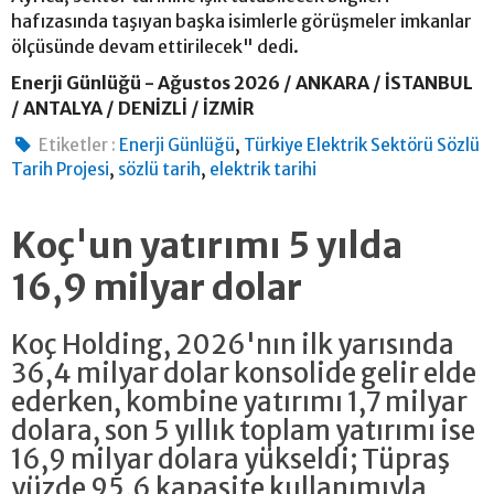
hafızasında taşıyan başka isimlerle görüşmeler imkanlar
ölçüsünde devam ettirilecek" dedi.
Enerji Günlüğü - Ağustos 2026 / ANKARA / İSTANBUL
/ ANTALYA / DENİZLİ / İZMİR
,
Etiketler :
Enerji Günlüğü
Türkiye Elektrik Sektörü Sözlü
,
,
Tarih Projesi
sözlü tarih
elektrik tarihi
Koç'un yatırımı 5 yılda
16,9 milyar dolar
Koç Holding, 2026'nın ilk yarısında
36,4 milyar dolar konsolide gelir elde
ederken, kombine yatırımı 1,7 milyar
dolara, son 5 yıllık toplam yatırımı ise
16,9 milyar dolara yükseldi; Tüpraş
yüzde 95,6 kapasite kullanımıyla