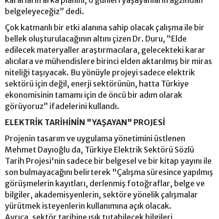
kararların arka planını, o günleri yaşayanların ağzından
belgeleyeceğiz” dedi.
Çok katmanlı bir etki alanına sahip olacak çalışma ile bir
bellek oluşturulacağının altını çizen Dr. Duru, “Elde
edilecek materyaller araştırmacılara, gelecekteki karar
alıcılara ve mühendislere birinci elden aktarılmış bir miras
niteliği taşıyacak. Bu yönüyle projeyi sadece elektrik
sektörü için değil, enerji sektörünün, hatta Türkiye
ekonomisinin tamamı için de öncü bir adım olarak
görüyoruz” ifadelerini kullandı.
ELEKTRİK TARİHİNİN "YAŞAYAN" PROJESİ
Projenin tasarım ve uygulama yönetimini üstlenen
Mehmet Dayıoğlu da, Türkiye Elektrik Sektörü Sözlü
Tarih Projesi'nin sadece bir belgesel ve bir kitap yayını ile
son bulmayacağını belirterek "Çalışma süresince yapılmış
görüşmelerin kayıtları, derlenmiş fotoğraflar, belge ve
bilgiler, akademisyenlerin, sektöre yönelik çalışmalar
yürütmek isteyenlerin kullanımına açık olacak.
Ayrıca, sektör tarihine ışık tutabilecek bilgileri