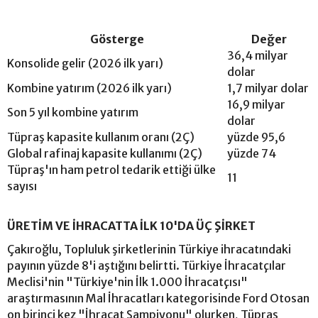
Gösterge
Değer
36,4 milyar
Konsolide gelir (2026 ilk yarı)
dolar
Kombine yatırım (2026 ilk yarı)
1,7 milyar dolar
16,9 milyar
Son 5 yıl kombine yatırım
dolar
Tüpraş kapasite kullanım oranı (2Ç)
yüzde 95,6
Global rafinaj kapasite kullanımı (2Ç)
yüzde 74
Tüpraş'ın ham petrol tedarik ettiği ülke
11
sayısı
ÜRETİM VE İHRACATTA İLK 10'DA ÜÇ ŞİRKET
Çakıroğlu, Topluluk şirketlerinin Türkiye ihracatındaki
payının yüzde 8'i aştığını belirtti. Türkiye İhracatçılar
Meclisi'nin "Türkiye'nin İlk 1.000 İhracatçısı"
araştırmasının Mal İhracatları kategorisinde Ford Otosan
on birinci kez "İhracat Şampiyonu" olurken, Tüpraş