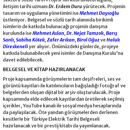
iletişim tarihi uzmanı
Dr. Erdem Duru
yürütecek. Projenin
tasarım ve uygulama yönetimini ise
Mehmet Dayıoğlu
üstleniyor. Belgesel ve sözlü tarih alanında birikimli
isimlerin de katkıda bulunacağı projenin danışma
kurulunda ise
Mehmet Aslan
,
Dr. Nejat Tamzok
,
Barış
Sanlı,
Sabiha Kötek
,
Zafer Arıkan
,
Birol Oğuz
ve
Haluk
Direskeneli
yer alıyor. Önümüzdeki günlerde, projeye
katkıda bulunabilecek yeni isimler de Danışma Kurulu'na
davet edilebilecek.
BELGESEL VE KİTAP HAZIRLANACAK
Proje kapsamında görüşmelerin tam deşifreleri, ses ve
görüntü kayıtları ile katılımcıların bağışladığı fotoğraf ve
belgelerden oluşan dijital bir arşiv oluşturulacak. Proje
kapsamında elde edilecek kayıtlardan üretilerek seçilmiş
içerikler, YouTube kanalı ile sosyal medya hesaplarında
da paylaşılacak. Öte yandan görüşmelerden derlenen
kesitlerle bir Türkiye Elektrik Tarihi Belgeseli
hazırlanacak ve bir prestij kitabı da yayımlanacak.