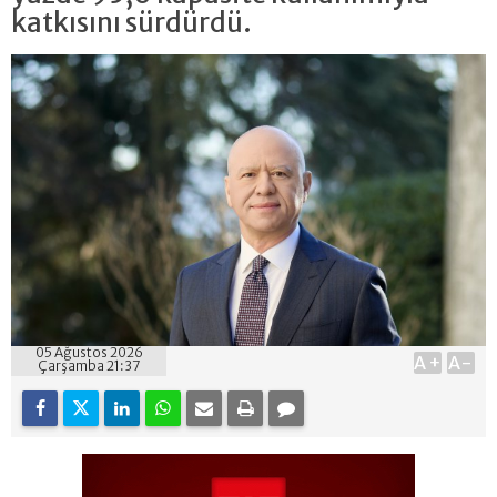
katkısını sürdürdü.
05 Ağustos 2026
A+
A-
Çarşamba 21:37