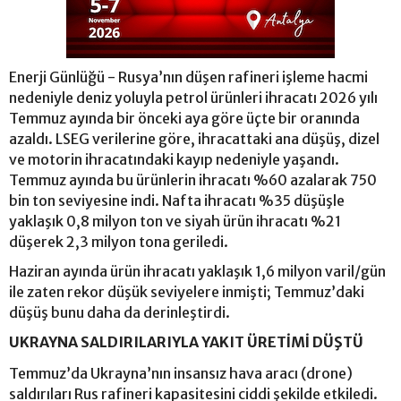
Enerji Günlüğü - Rusya’nın düşen rafineri işleme hacmi
nedeniyle deniz yoluyla petrol ürünleri ihracatı 2026 yılı
Temmuz ayında bir önceki aya göre üçte bir oranında
azaldı. LSEG verilerine göre, ihracattaki ana düşüş, dizel
ve motorin ihracatındaki kayıp nedeniyle yaşandı.
Temmuz ayında bu ürünlerin ihracatı %60 azalarak 750
bin ton seviyesine indi. Nafta ihracatı %35 düşüşle
yaklaşık 0,8 milyon ton ve siyah ürün ihracatı %21
düşerek 2,3 milyon tona geriledi.
Haziran ayında ürün ihracatı yaklaşık 1,6 milyon varil/gün
ile zaten rekor düşük seviyelere inmişti; Temmuz’daki
düşüş bunu daha da derinleştirdi.
UKRAYNA SALDIRILARIYLA YAKIT ÜRETİMİ DÜŞTÜ
Temmuz’da Ukrayna’nın insansız hava aracı (drone)
saldırıları Rus rafineri kapasitesini ciddi şekilde etkiledi.