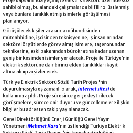
Proje kapsamında geçmişte elektrik sektörü üzerinde söz
sahibi olmuş, bu alandaki çalışmalarda bilfiil rol üstlenmiş
veya bunlara tanıklık etmiş isimlerle görüşülmesi
planlanıyor.
Görüşülecek kişiler arasında mühendisinden
müteahhidine, işçisinden teknisyenine, iş insanlarından
sektörel örgütlerde görev almış isimlere, taşeronundan
teknikerine, eski bakanından bürokratına kadar uzanan
geniş bir kesimden isimler yer alacak. Proje ile Türkiye’nin
elektrik sektörüne dair birinci elden tanıklıkları kayıt
altına alınıp arşivlenecek.
Türkiye Elektrik Sektörü Sözlü Tarih Projesi'nin
duyurulmasıyla eş zamanlı olarak,
internet sitesi
de
kullanıma açıldı. Proje süresince gerçekleştirilecek
görüşmelere, sürece dair duyuru ve güncellemelere ilişkin
bilgiler bu adresten takip yayınlanacak.
Genel Direktörlüğünü Enerji Günlüğü Genel Yayın
Yönetmeni
Mehmet Kara
’nın üstlendiği Türkiye Elektrik
Sektörü Sözlü Tarih Projesi’nin koordinatörlüğünü,