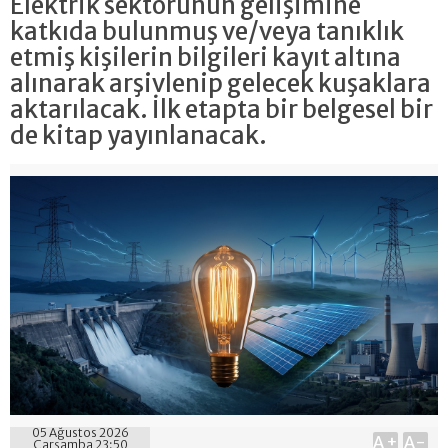
Elektrik sektörünün gelişimine
katkıda bulunmuş ve/veya tanıklık
etmiş kişilerin bilgileri kayıt altına
alınarak arşivlenip gelecek kuşaklara
aktarılacak. İlk etapta bir belgesel bir
de kitap yayınlanacak.
05 Ağustos 2026
A+
A-
Çarşamba 23:50