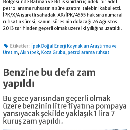
Bölgesi'nde Batman ve Bitlis sınırları içindeki bir adet
petrol arama ruhsatının süre uzatımı talebini kabul etti.
İPK/X/A işaretli sahadaki AR/İPK/4555 hak sıra numaralı
ruhsatın süresi, kanuni süresinin dolacağı 26 Ağustos
2013 tarihinden geçerli olmak üzere iki yıllığına uzatıldı.
Etiketler :
İpek Doğal Enerji Kaynakları Araştırma ve
,
,
,
Üretim
Akın İpek
Koza Grubu
petrol arama ruhsatı
Benzine bu defa zam
yapıldı
Bu gece yarısından geçerli olmak
üzere benzinin litre fiyatına pompaya
yansıyacak şekilde yaklaşık 1 lira 7
kuruş zam yapıldı.