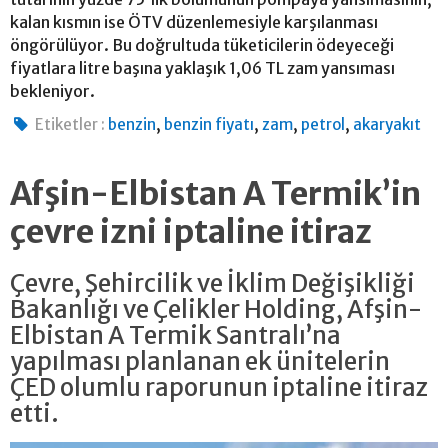
kalan kısmın ise ÖTV düzenlemesiyle karşılanması
öngörülüyor. Bu doğrultuda tüketicilerin ödeyeceği
fiyatlara litre başına yaklaşık 1,06 TL zam yansıması
bekleniyor.
,
,
,
,
Etiketler :
benzin
benzin fiyatı
zam
petrol
akaryakıt
Afşin-Elbistan A Termik’in
çevre izni iptaline itiraz
Çevre, Şehircilik ve İklim Değişikliği
Bakanlığı ve Çelikler Holding, Afşin-
Elbistan A Termik Santralı’na
yapılması planlanan ek ünitelerin
ÇED olumlu raporunun iptaline itiraz
etti.