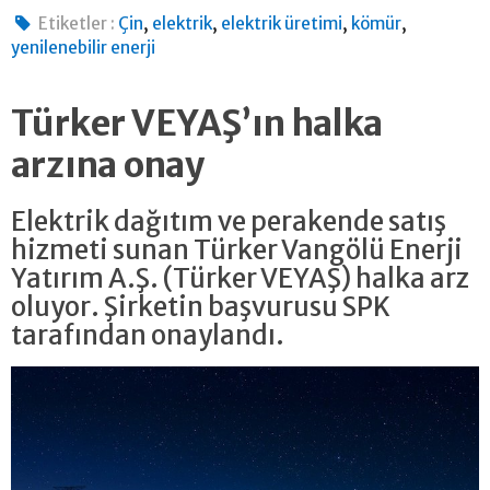
,
,
,
,
Etiketler :
Çin
elektrik
elektrik üretimi
kömür
yenilenebilir enerji
Türker VEYAŞ’ın halka
arzına onay
Elektrik dağıtım ve perakende satış
hizmeti sunan Türker Vangölü Enerji
Yatırım A.Ş. (Türker VEYAŞ) halka arz
oluyor. Şirketin başvurusu SPK
tarafından onaylandı.