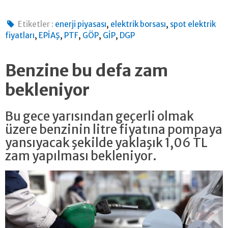
,
,
Etiketler :
enerji piyasası
elektrik borsası
spot elektrik
,
,
,
,
,
fiyatları
EPİAŞ
PTF
GÖP
GİP
DGP
Benzine bu defa zam
bekleniyor
Bu gece yarısından geçerli olmak
üzere benzinin litre fiyatına pompaya
yansıyacak şekilde yaklaşık 1,06 TL
zam yapılması bekleniyor.