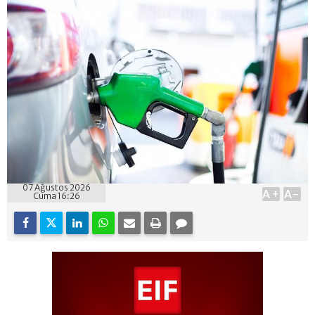
07 Ağustos 2026
A+
A-
Cuma 16:26