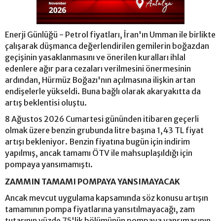
Enerji Günlüğü - Petrol fiyatları, İran'ın Umman ile birlikte
çalışarak düşmanca değerlendirilen gemilerin boğazdan
geçişinin yasaklanmasını ve önerilen kuralları ihlal
edenlere ağır para cezaları verilmesini önermesinin
ardından, Hürmüz Boğazı'nın açılmasına ilişkin artan
endişelerle yükseldi. Buna bağlı olarak akaryakıtta da
artış beklentisi oluştu.
8 Ağustos 2026 Cumartesi gününden itibaren geçerli
olmak üzere benzin grubunda litre başına 1,43 TL fiyat
artışı bekleniyor. Benzin fiyatına bugün için indirim
yapılmış, ancak tamamı ÖTV ile mahsuplaşıldığı için
pompaya yansımamıştı.
ZAMMIN TAMAMI POMPAYA YANSIMAYACAK
Ancak mevcut uygulama kapsamında söz konusu artışın
tamamının pompa fiyatlarına yansıtılmayacağı, zam
tutarının yüzde 75'lik bölümünün pompaya yansımasının,