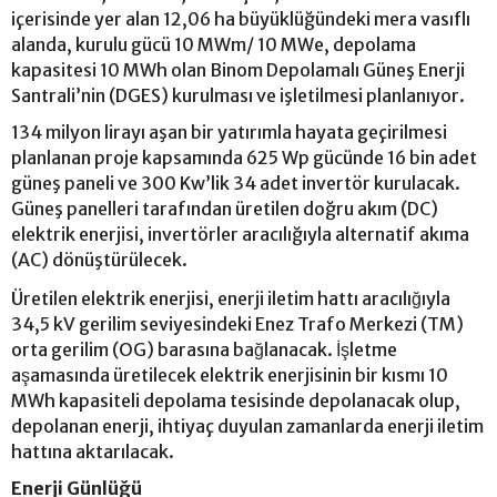
içerisinde yer alan 12,06 ha büyüklüğündeki mera vasıflı
alanda, kurulu gücü 10 MWm/ 10 MWe, depolama
kapasitesi 10 MWh olan Binom Depolamalı Güneş Enerji
Santrali’nin (DGES) kurulması ve işletilmesi planlanıyor.
134 milyon lirayı aşan bir yatırımla hayata geçirilmesi
planlanan proje kapsamında 625 Wp gücünde 16 bin adet
güneş paneli ve 300 Kw’lik 34 adet invertör kurulacak.
Güneş panelleri tarafından üretilen doğru akım (DC)
elektrik enerjisi, invertörler aracılığıyla alternatif akıma
(AC) dönüştürülecek.
Üretilen elektrik enerjisi, enerji iletim hattı aracılığıyla
34,5 kV gerilim seviyesindeki Enez Trafo Merkezi (TM)
orta gerilim (OG) barasına bağlanacak. İşletme
aşamasında üretilecek elektrik enerjisinin bir kısmı 10
MWh kapasiteli depolama tesisinde depolanacak olup,
depolanan enerji, ihtiyaç duyulan zamanlarda enerji iletim
hattına aktarılacak.
Enerji Günlüğü