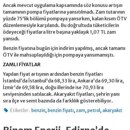
Ancak mevcut uygulama kapsamında söz konusu artışın
tamamının pompa fiyatlarına yansıtılmadı. Zam tutarının
yüzde 75'lik bölümü pompaya yansırken, kalan kısım ÖTV
düzenlemesiyle karşılandı. Bu doğrultuda tüketicilerin
ödeyeceği fiyatlara litre başına yaklaşık 1,07 TL zam
yansıdı.
Benzin fiyatına bugün için indirim yapılmış, ancak tamamı
ÖTV ile mahsuplaşıldığı için pompaya yansımamıştı.
ZAMLI FİYATLAR
Yapılan fiyat artışının ardından benzin fiyatları
İstanbul’da İstanbul'da 68,33 lira, Ankara'da 69,30 lira,
İzmir'de 69,58 lira, doğu illerinde ise 70,93 lira
seviyesinden satılacak. Akaryakıt fiyatları, şehrin yanı
sıra ilçe ve semt bazında da farklılık gösterebiliyor.
,
,
,
,
Etiketler :
benzin
benzin fiyatı
zam
petrol
akaryakıt