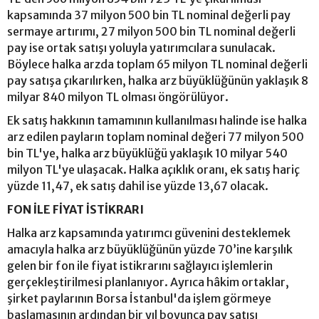
kapsamında 37 milyon 500 bin TL nominal değerli pay
sermaye artırımı, 27 milyon 500 bin TL nominal değerli
pay ise ortak satışı yoluyla yatırımcılara sunulacak.
Böylece halka arzda toplam 65 milyon TL nominal değerli
pay satışa çıkarılırken, halka arz büyüklüğünün yaklaşık 8
milyar 840 milyon TL olması öngörülüyor.
Ek satış hakkının tamamının kullanılması halinde ise halka
arz edilen payların toplam nominal değeri 77 milyon 500
bin TL'ye, halka arz büyüklüğü yaklaşık 10 milyar 540
milyon TL'ye ulaşacak. Halka açıklık oranı, ek satış hariç
yüzde 11,47, ek satış dahil ise yüzde 13,67 olacak.
FON İLE FİYAT İSTİKRARI
Halka arz kapsamında yatırımcı güvenini desteklemek
amacıyla halka arz büyüklüğünün yüzde 70’ine karşılık
gelen bir fon ile fiyat istikrarını sağlayıcı işlemlerin
gerçekleştirilmesi planlanıyor. Ayrıca hâkim ortaklar,
şirket paylarının Borsa İstanbul'da işlem görmeye
başlamasının ardından bir yıl boyunca pay satışı