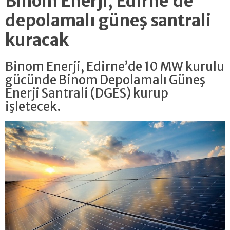
Binom Enerji, Edirne’de
depolamalı güneş santrali
kuracak
Binom Enerji, Edirne’de 10 MW kurulu
gücünde Binom Depolamalı Güneş
Enerji Santrali (DGES) kurup
işletecek.