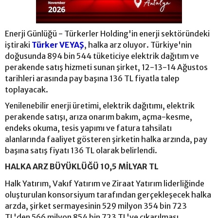
Enerji Günlüğü - Türkerler Holding'in enerji sektöründeki
iştiraki
Türker VEYAŞ
, halka arz oluyor. Türkiye'nin
doğusunda 894 bin 544 tüketiciye elektrik dağıtım ve
perakende satış hizmeti sunan şirket, 12-13-14 Ağustos
tarihleri arasında pay başına 136 TL fiyatla talep
toplayacak.
Yenilenebilir enerji üretimi, elektrik dağıtımı, elektrik
perakende satışı, arıza onarım bakım, açma-kesme,
endeks okuma, tesis yapımı ve fatura tahsilatı
alanlarında faaliyet gösteren şirketin halka arzında, pay
başına satış fiyatı 136 TL olarak belirlendi.
HALKA ARZ BÜYÜKLÜĞÜ 10,5 MİLYAR TL
Halk Yatırım, Vakıf Yatırım ve Ziraat Yatırım liderliğinde
oluşturulan konsorsiyum tarafından gerçekleşecek halka
arzda, şirket sermayesinin 529 milyon 354 bin 723
TL'den 566 milyon 854 bin 723 TL'ye çıkarılması