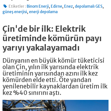
,
,
,
,
Etiketler :
Binom Enerji
Edirne
Enez
depolamalı GES
,
güneş enerjisi
enerji depolama
Çin'de bir ilk: Elektrik
üretiminde kömürün payı
yarıyı yakalayamadı
Dünyanın en büyük kömür tüketicisi
olan Çin, yılın ilk yarısında elektrik
üretiminin yarısından azını ilk kez
kömürden elde etti. Öte yandan
yenilenebilir kaynaklardan üretim ilk
kez %40 sınırını aştı.