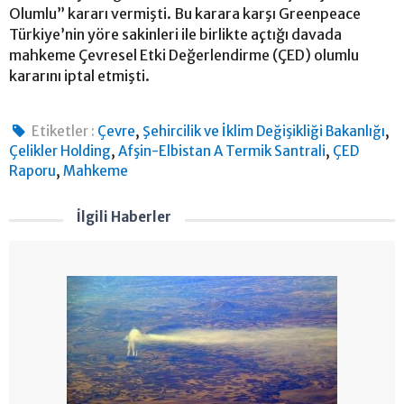
Olumlu” kararı vermişti. Bu karara karşı Greenpeace
Türkiye’nin yöre sakinleri ile birlikte açtığı davada
mahkeme Çevresel Etki Değerlendirme (ÇED) olumlu
kararını iptal etmişti.
,
,
Etiketler :
Çevre
Şehircilik ve İklim Değişikliği Bakanlığı
,
,
Çelikler Holding
Afşin-Elbistan A Termik Santrali
ÇED
,
Raporu
Mahkeme
İlgili Haberler