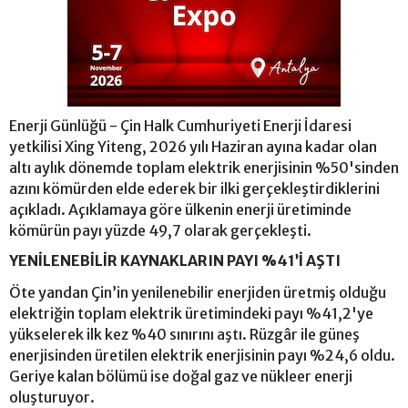
Enerji Günlüğü - Çin Halk Cumhuriyeti Enerji İdaresi
yetkilisi Xing Yiteng, 2026 yılı Haziran ayına kadar olan
altı aylık dönemde toplam elektrik enerjisinin %50'sinden
azını kömürden elde ederek bir ilki gerçekleştirdiklerini
açıkladı. Açıklamaya göre ülkenin enerji üretiminde
kömürün payı yüzde 49,7 olarak gerçekleşti.
YENİLENEBİLİR KAYNAKLARIN PAYI %41’İ AŞTI
Öte yandan Çin’in yenilenebilir enerjiden üretmiş olduğu
elektriğin toplam elektrik üretimindeki payı %41,2'ye
yükselerek ilk kez %40 sınırını aştı. Rüzgâr ile güneş
enerjisinden üretilen elektrik enerjisinin payı %24,6 oldu.
Geriye kalan bölümü ise doğal gaz ve nükleer enerji
oluşturuyor.