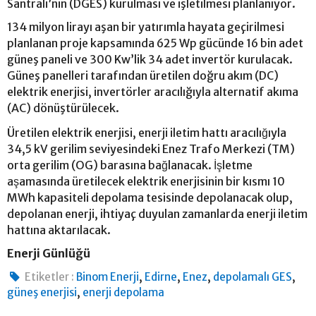
Santrali’nin (DGES) kurulması ve işletilmesi planlanıyor.
134 milyon lirayı aşan bir yatırımla hayata geçirilmesi
planlanan proje kapsamında 625 Wp gücünde 16 bin adet
güneş paneli ve 300 Kw’lik 34 adet invertör kurulacak.
Güneş panelleri tarafından üretilen doğru akım (DC)
elektrik enerjisi, invertörler aracılığıyla alternatif akıma
(AC) dönüştürülecek.
Üretilen elektrik enerjisi, enerji iletim hattı aracılığıyla
34,5 kV gerilim seviyesindeki Enez Trafo Merkezi (TM)
orta gerilim (OG) barasına bağlanacak. İşletme
aşamasında üretilecek elektrik enerjisinin bir kısmı 10
MWh kapasiteli depolama tesisinde depolanacak olup,
depolanan enerji, ihtiyaç duyulan zamanlarda enerji iletim
hattına aktarılacak.
Enerji Günlüğü
,
,
,
,
Etiketler :
Binom Enerji
Edirne
Enez
depolamalı GES
,
güneş enerjisi
enerji depolama