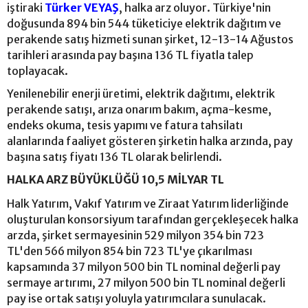
iştiraki
Türker VEYAŞ
, halka arz oluyor. Türkiye'nin
doğusunda 894 bin 544 tüketiciye elektrik dağıtım ve
perakende satış hizmeti sunan şirket, 12-13-14 Ağustos
tarihleri arasında pay başına 136 TL fiyatla talep
toplayacak.
Yenilenebilir enerji üretimi, elektrik dağıtımı, elektrik
perakende satışı, arıza onarım bakım, açma-kesme,
endeks okuma, tesis yapımı ve fatura tahsilatı
alanlarında faaliyet gösteren şirketin halka arzında, pay
başına satış fiyatı 136 TL olarak belirlendi.
HALKA ARZ BÜYÜKLÜĞÜ 10,5 MİLYAR TL
Halk Yatırım, Vakıf Yatırım ve Ziraat Yatırım liderliğinde
oluşturulan konsorsiyum tarafından gerçekleşecek halka
arzda, şirket sermayesinin 529 milyon 354 bin 723
TL'den 566 milyon 854 bin 723 TL'ye çıkarılması
kapsamında 37 milyon 500 bin TL nominal değerli pay
sermaye artırımı, 27 milyon 500 bin TL nominal değerli
pay ise ortak satışı yoluyla yatırımcılara sunulacak.