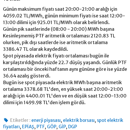
Günün maksimum fiyatı saat 20:00-21:00 aralığı için
4059.02 TL/MWh, günün minimum fiyatı ise saat 12:00-
13:00 dilimi için 925.01 TL/MWh olarak belirlendi.
Günün pik saatlerinde (08:00 - 20:00) MWh başına
Kesinleşmemiş PTF aritmetik ortalaması 2120.83 TL
olurken, pik dışı saatlerde ise aritmetik ortalama
3386.47 TL olarak kaydedildi.
Spot piyasada elektrik fiyatı ortalaması bugün ile
karşılaştırıldığında yüzde 22.7 düşüş yaşandı. Günlük PTF
ortalaması bir önceki haftanın aynı gününe göre ise yüzde
36.64 azalış gösterdi.
Bugün ise spot piyasada elektrik MWh başına aritmetik
ortalama 3378.68 TL'den, en yüksek saat 20:00-21:00
aralığı için 4400.01 TL'den ve en düşük saat 12:00-13:00
dilimi için 1499.98 TL'den işlem gördü.
,
,
Etiketler :
enerji piyasası
elektrik borsası
spot elektrik
,
,
,
,
,
fiyatları
EPİAŞ
PTF
GÖP
GİP
DGP