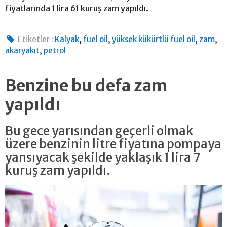
fiyatlarında 1 lira 61 kuruş zam yapıldı.
,
,
,
,
Etiketler :
Kalyak
fuel oil
yüksek kükürtlü fuel oil
zam
,
akaryakıt
petrol
Benzine bu defa zam
yapıldı
Bu gece yarısından geçerli olmak
üzere benzinin litre fiyatına pompaya
yansıyacak şekilde yaklaşık 1 lira 7
kuruş zam yapıldı.