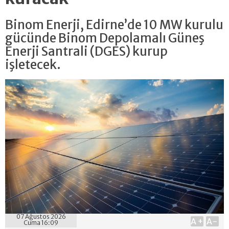
Binom Enerji, Edirne’de 10 MW kurulu
gücünde Binom Depolamalı Güneş
Enerji Santrali (DGES) kurup
işletecek.
07 Ağustos 2026
A+
A-
Cuma 16:09