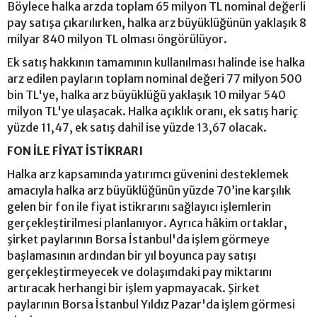
Böylece halka arzda toplam 65 milyon TL nominal değerli
pay satışa çıkarılırken, halka arz büyüklüğünün yaklaşık 8
milyar 840 milyon TL olması öngörülüyor.
Ek satış hakkının tamamının kullanılması halinde ise halka
arz edilen payların toplam nominal değeri 77 milyon 500
bin TL'ye, halka arz büyüklüğü yaklaşık 10 milyar 540
milyon TL'ye ulaşacak. Halka açıklık oranı, ek satış hariç
yüzde 11,47, ek satış dahil ise yüzde 13,67 olacak.
FON İLE FİYAT İSTİKRARI
Halka arz kapsamında yatırımcı güvenini desteklemek
amacıyla halka arz büyüklüğünün yüzde 70’ine karşılık
gelen bir fon ile fiyat istikrarını sağlayıcı işlemlerin
gerçekleştirilmesi planlanıyor. Ayrıca hâkim ortaklar,
şirket paylarının Borsa İstanbul'da işlem görmeye
başlamasının ardından bir yıl boyunca pay satışı
gerçekleştirmeyecek ve dolaşımdaki pay miktarını
artıracak herhangi bir işlem yapmayacak. Şirket
paylarının Borsa İstanbul Yıldız Pazar'da işlem görmesi