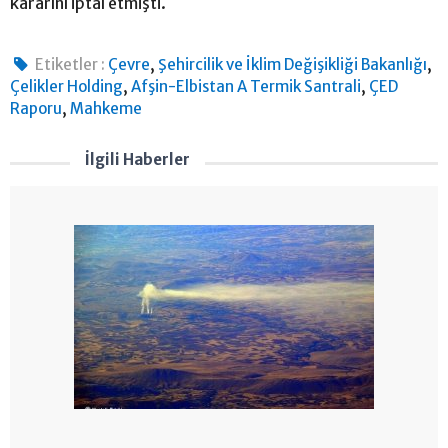
kararını iptal etmişti.
,
,
Etiketler :
Çevre
Şehircilik ve İklim Değişikliği Bakanlığı
,
,
Çelikler Holding
Afşin-Elbistan A Termik Santrali
ÇED
,
Raporu
Mahkeme
İlgili Haberler