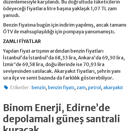
düzenlemesiyle karşılandı. Bu doğrultuda tüketicilerin
ödeyeceği fiyatlara litre başına yaklaşık 1,07 TL zam
yansıdı.
Benzin fiyatına bugün için indirim yapılmış, ancak tamamı
ÖTV ile mahsuplaşıldığı için pompaya yansımamıştı.
ZAMLI FİYATLAR
Yapılan fiyat artışının ardından benzin fiyatları
İstanbul’da İstanbul'da 68,33 lira, Ankara'da 69,30 lira,
İzmir'de 69,58 lira, doğu illerinde ise 70,93 lira
seviyesinden satılacak. Akaryakıt fiyatları, şehrin yanı
sıra ilçe ve semt bazında da farklılık gösterebiliyor.
,
,
,
,
Etiketler :
benzin
benzin fiyatı
zam
petrol
akaryakıt
Binom Enerji, Edirne’de
depolamalı güneş santrali
kuracak