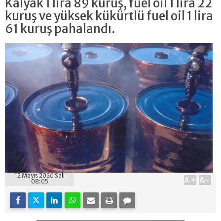
Kalyak 1 lira 89 kuruş, fuel oil 1 lira 22
kuruş ve yüksek kükürtlü fuel oil 1 lira
61 kuruş pahalandı.
12 Mayıs 2026 Salı
A+
A-
08:05