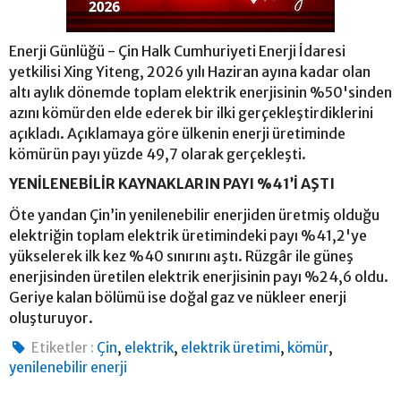
Enerji Günlüğü - Çin Halk Cumhuriyeti Enerji İdaresi
yetkilisi Xing Yiteng, 2026 yılı Haziran ayına kadar olan
altı aylık dönemde toplam elektrik enerjisinin %50'sinden
azını kömürden elde ederek bir ilki gerçekleştirdiklerini
açıkladı. Açıklamaya göre ülkenin enerji üretiminde
kömürün payı yüzde 49,7 olarak gerçekleşti.
YENİLENEBİLİR KAYNAKLARIN PAYI %41’İ AŞTI
Öte yandan Çin’in yenilenebilir enerjiden üretmiş olduğu
elektriğin toplam elektrik üretimindeki payı %41,2'ye
yükselerek ilk kez %40 sınırını aştı. Rüzgâr ile güneş
enerjisinden üretilen elektrik enerjisinin payı %24,6 oldu.
Geriye kalan bölümü ise doğal gaz ve nükleer enerji
oluşturuyor.
,
,
,
,
Etiketler :
Çin
elektrik
elektrik üretimi
kömür
yenilenebilir enerji