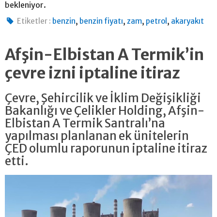
bekleniyor.
,
,
,
,
Etiketler :
benzin
benzin fiyatı
zam
petrol
akaryakıt
Afşin-Elbistan A Termik’in
çevre izni iptaline itiraz
Çevre, Şehircilik ve İklim Değişikliği
Bakanlığı ve Çelikler Holding, Afşin-
Elbistan A Termik Santralı’na
yapılması planlanan ek ünitelerin
ÇED olumlu raporunun iptaline itiraz
etti.