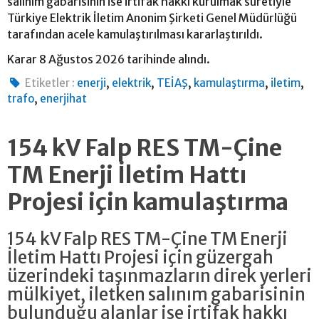
salınım gabarisinin ise irtifak hakkı kurulmak suretiyle
Türkiye Elektrik İletim Anonim Şirketi Genel Müdürlüğü
tarafından acele kamulaştırılması kararlaştırıldı.
Karar 8 Ağustos 2026 tarihinde alındı.
,
,
,
,
,
Etiketler :
enerji
elektrik
TEİAŞ
kamulaştırma
iletim
,
trafo
enerjihat
154 kV Falp RES TM-Çine
TM Enerji İletim Hattı
Projesi için kamulaştırma
154 kV Falp RES TM-Çine TM Enerji
İletim Hattı Projesi için güzergah
üzerindeki taşınmazların direk yerleri
mülkiyet, iletken salınım gabarisinin
bulunduğu alanlar ise irtifak hakkı