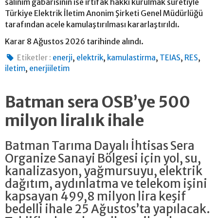
salınım gabarisinin ise irtifak hakkı kurulmak suretiyle
Türkiye Elektrik İletim Anonim Şirketi Genel Müdürlüğü
tarafından acele kamulaştırılması kararlaştırıldı.
Karar 8 Ağustos 2026 tarihinde alındı.
,
,
,
,
,
Etiketler :
enerji
elektrik
kamulastirma
TEIAS
RES
,
iletim
enerjiiletim
Batman sera OSB’ye 500
milyon liralık ihale
Batman Tarıma Dayalı İhtisas Sera
Organize Sanayi Bölgesi için yol, su,
kanalizasyon, yağmursuyu, elektrik
dağıtım, aydınlatma ve telekom işini
kapsayan 499,8 milyon lira keşif
bedelli ihale 25 Ağustos’ta yapılacak.