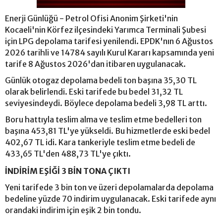
Enerji Günlüğü - Petrol Ofisi Anonim Şirketi'nin
Kocaeli'nin Körfez ilçesindeki Yarımca Terminali Şubesi
için LPG depolama tarifesi yenilendi. EPDK'nın 6 Ağustos
2026 tarihli ve 14784 sayılı Kurul Kararı kapsamında yeni
tarife 8 Ağustos 2026'dan itibaren uygulanacak.
Günlük otogaz depolama bedeli ton başına 35,30 TL
olarak belirlendi. Eski tarifede bu bedel 31,32 TL
seviyesindeydi. Böylece depolama bedeli 3,98 TL arttı.
Boru hattıyla teslim alma ve teslim etme bedelleri ton
başına 453,81 TL'ye yükseldi. Bu hizmetlerde eski bedel
402,67 TL idi. Kara tankeriyle teslim etme bedeli de
433,65 TL'den 488,73 TL'ye çıktı.
İNDİRİM EŞİĞİ 3 BİN TONA ÇIKTI
Yeni tarifede 3 bin ton ve üzeri depolamalarda depolama
bedeline yüzde 70 indirim uygulanacak. Eski tarifede aynı
orandaki indirim için eşik 2 bin tondu.