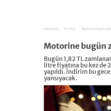
HABERLER
PETROL
Motorine bugün zam,
Motorine bugün z
Bugün 1,82 TL zamlanan
litre fiyatına bu kez de 
yapıldı. İndirim bu gece
yansıyacak.