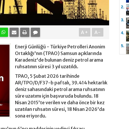
2.
3.
A+
A-
4.
5.
Enerji Günlüğü - Türkiye Petrolleri Anonim
Ortaklığı'nın (TPAO) Samsun açıklarında
Karadeniz'de bulunan deniz petrol arama
ruhsatının süresi 3 yıl uzatıldı.
TPAO, 5 Şubat 2026 tarihinde
AR/TPO/D/F37-b paftalı, 39.414 hektarlık
deniz sahasındaki petrol arama ruhsatının
süre uzatımı için başvuruda bulundu. 18
Nisan 2015'te verilen ve daha önce bir kez
uzatılan ruhsatın süresi, 18 Nisan 2026'da
sona eriyordu.
unu'nun 6'ncı maddesinin yedinci fıkrası