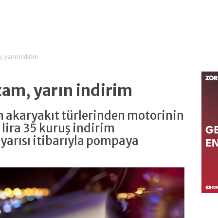
 yarın indirim
am, yarın indirim
 akaryakıt türlerinden motorinin
2 lira 35 kuruş indirim
 yarısı itibarıyla pompaya