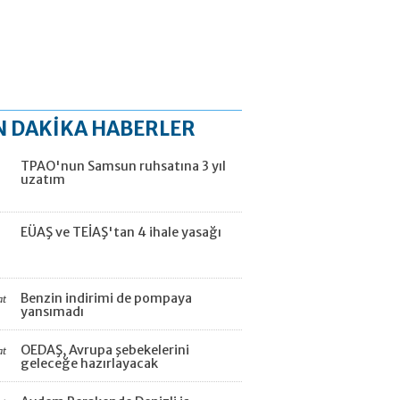
N DAKİKA HABERLER
TPAO'nun Samsun ruhsatına 3 yıl
uzatım
EÜAŞ ve TEİAŞ'tan 4 ihale yasağı
Benzin indirimi de pompaya
at
yansımadı
OEDAŞ, Avrupa şebekelerini
at
geleceğe hazırlayacak