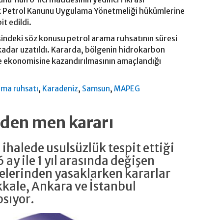
k Petrol Kanunu Uygulama Yönetmeliği hükümlerine
it edildi.
ndeki söz konusu petrol arama ruhsatının süresi
adar uzatıldı. Kararda, bölgenin hidrokarbon
ke ekonomisine kazandırılmasının amaçlandığı
,
,
,
ama ruhsatı
Karadeniz
Samsun
MAPEG
rden men kararı
 ihalede usulsüzlük tespit ettiği
6 ay ile 1 yıl arasında değişen
elerinden yasaklarken kararlar
ale, Ankara ve İstanbul
psıyor.