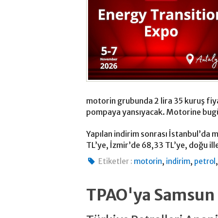
motorin grubunda 2 lira 35 kuruş fiyat
pompaya yansıyacak. Motorine bugünd
Yapılan indirim sonrası İstanbul’da m
TL’ye, İzmir’de 68,33 TL’ye, doğu ill
,
,
Etiketler :
motorin
indirim
petrol
TPAO'ya Samsun a