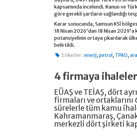
kapsamında incelendi. Kanun ve Tür
göre gerekli şartların sağlandığı tesp
Karar sonucunda, Samsun KSİ bölgesi
18 Nisan 2026'dan 18 Nisan 2029'a k
potansiyelinin ortaya çıkarılarak ül
belirtildi.
,
,
,
Etiketler :
enerji
petrol
TPAO
ar
4 firmaya ihalele
EÜAŞ ve TEİAŞ, dört ayrı
firmaları ve ortaklarını 
sürelerle tüm kamu ihal
Kahramanmaraş, Çanakk
merkezli dört şirketi ka