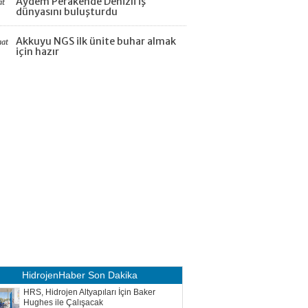
Aydem Perakende Denizli iş
at
dünyasını buluşturdu
Akkuyu NGS ilk ünite buhar almak
aat
için hazır
HidrojenHaber
Son Dakika
HRS, Hidrojen Altyapıları İçin Baker
Hughes ile Çalışacak