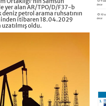
im Ortaklığı'nın Samsun
9 sa
önce
de yer alan AR/TPO/D/F37-b
k deniz petrol arama ruhsatının
10 s
hinden itibaren 18.04.2029
önce
a uzatılmış oldu.
1.