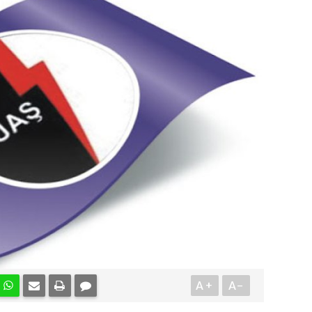
A+
A-