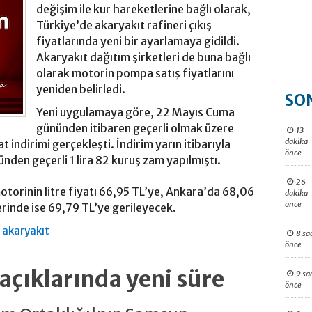
değişim ile kur hareketlerine bağlı olarak,
Türkiye’de akaryakıt rafineri çıkış
fiyatlarında yeni bir ayarlamaya gidildi.
Akaryakıt dağıtım şirketleri de buna bağlı
olarak motorin pompa satış fiyatlarını
yeniden belirledi.
SO
Yeni uygulamaya göre, 22 Mayıs Cuma
gününden itibaren geçerli olmak üzere
13
dakika
 indirimi gerçekleşti. İndirim yarın itibarıyla
önce
en geçerli 1 lira 82 kuruş zam yapılmıştı.
26
otorinin litre fiyatı 66,95 TL’ye, Ankara’da 68,06
dakika
önce
erinde ise 69,79 TL’ye gerileyecek.
,
akaryakıt
8 sa
önce
çıklarında yeni süre
9 sa
önce