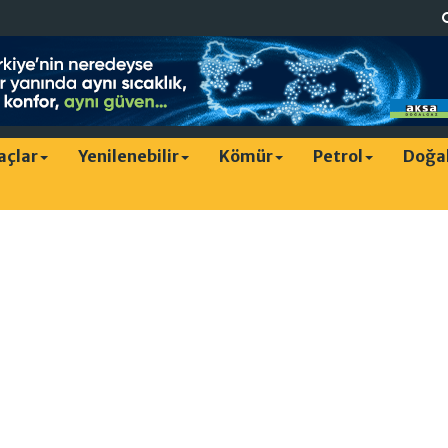
raçlar
Yenilenebilir
Kömür
Petrol
Doğa