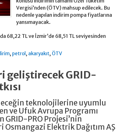
konusu indirimin tamamı Özel Tüketim
Vergisi’nden (ÖTV) mahsup edilecek. Bu
nedenle yapılan indirim pompa fiyatlarına
yansımayacak.
’da 68,22 TL ve İzmir’de 68,51 TL seviyesinden
,
,
,
dirim
petrol
akaryakıt
ÖTV
i geliştirecek GRID-
tkısı
eleceğin teknolojilerine uyumlu
yen ve Ufuk Avrupa Programı
n GRID-PRO Projesi’nin
ri Osmangazi Elektrik Dağıtım AŞ