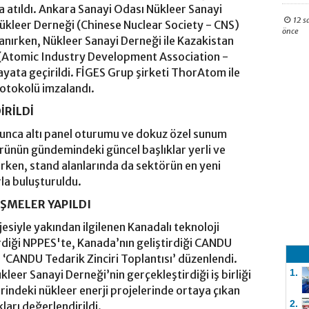
za atıldı. Ankara Sanayi Odası Nükleer Sanayi
12 s
kleer Derneği (Chinese Nuclear Society - CNS)
önce
alanırken, Nükleer Sanayi Derneği ile Kazakistan
 (Atomic Industry Development Association -
ayata geçirildi. FİGES Grup şirketi ThorAtom ile
rotokolü imzalandı.
İRİLDİ
nca altı panel oturumu ve dokuz özel sunum
örünün gündemindeki güncel başlıklar yerli ve
ırken, stand alanlarında da sektörün en yeni
rla buluşturuldu.
ÜŞMELER YAPILDI
jesiyle yakından ilgilenen Kanadalı teknoloji
erdiği NPPES'te, Kanada’nın geliştirdiği CANDU
r ‘CANDU Tedarik Zinciri Toplantısı’ düzenlendi.
1.
leer Sanayi Derneği’nin gerçekleştirdiği iş birliği
indeki nükleer enerji projelerinde ortaya çıkan
2.
kları değerlendirildi.