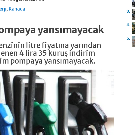
,
erji
Kanada
3.
4.
 pompaya yansımayacak
5.
nzinin litre fiyatına yarından
enen 4 lira 35 kuruş indirim
irim pompaya yansımayacak.