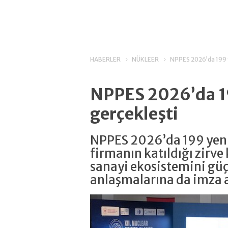
HABERLER
NÜKLEER
NPPES 2026’da 199 y
NPPES 2026’da 19
gerçekleşti
NPPES 2026’da 199 yeni 
firmanın katıldığı zirv
sanayi ekosistemini güçl
anlaşmalarına da imza a