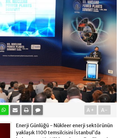
A+
A-
Enerji Günlüğü - Nükleer enerji sektörünün
yaklaşık 1100 temsilcisini İstanbul’da