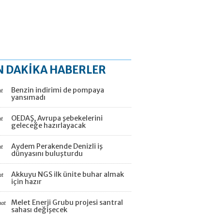
N DAKİKA HABERLER
Benzin indirimi de pompaya
at
yansımadı
OEDAŞ, Avrupa şebekelerini
at
geleceğe hazırlayacak
Aydem Perakende Denizli iş
at
dünyasını buluşturdu
Akkuyu NGS ilk ünite buhar almak
at
için hazır
Melet Enerji Grubu projesi santral
aat
sahası değişecek