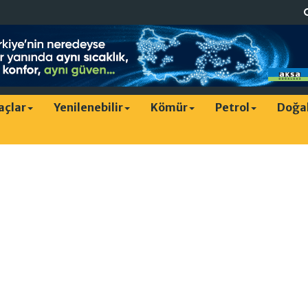
raçlar
Yenilenebilir
Kömür
Petrol
Doğa