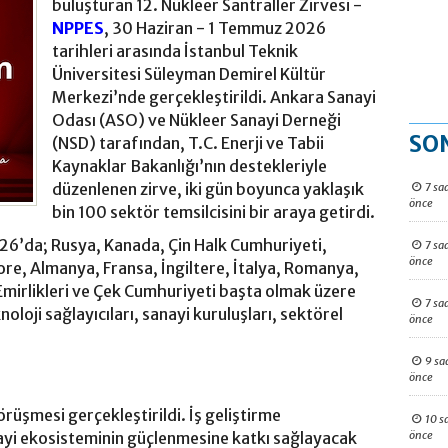
buluşturan 12. Nükleer Santraller Zirvesi -
NPPES
, 30 Haziran - 1 Temmuz 2026
tarihleri arasında İstanbul Teknik
Üniversitesi Süleyman Demirel Kültür
Merkezi’nde gerçekleştirildi. Ankara Sanayi
Odası (ASO) ve Nükleer Sanayi Derneği
SO
(NSD) tarafından, T.C. Enerji ve Tabii
Kaynaklar Bakanlığı’nın destekleriyle
düzenlenen zirve, iki gün boyunca yaklaşık
7 sa
önce
bin 100 sektör temsilcisini bir araya getirdi.
026’da; Rusya, Kanada, Çin Halk Cumhuriyeti,
7 sa
önce
ore, Almanya, Fransa, İngiltere, İtalya, Romanya,
Emirlikleri ve Çek Cumhuriyeti başta olmak üzere
7 sa
oloji sağlayıcıları, sanayi kuruluşları, sektörel
önce
9 sa
önce
örüşmesi gerçekleştirildi. İş geliştirme
10 s
önce
nayi ekosisteminin güçlenmesine katkı sağlayacak