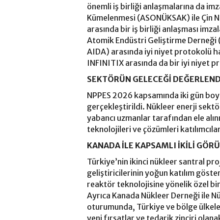
önemli iş birliği anlaşmalarına da im
Kümelenmesi (ASONÜKSAK) ile Çin Nü
arasında bir iş birliği anlaşması imz
Atomik Endüstri Geliştirme Derneği
AIDA) arasında iyi niyet protokolü h
INFINITIX arasında da bir iyi niyet p
SEKTÖRÜN GELECEĞİ DEĞERLEND
NPPES 2026 kapsamında iki gün boyu
gerçekleştirildi. Nükleer enerji sekt
yabancı uzmanlar tarafından ele alın
teknolojileri ve çözümleri katılımcıla
KANADA İLE KAPSAMLI İKİLİ GÖR
Türkiye’nin ikinci nükleer santral pro
geliştiricilerinin yoğun katılım göst
reaktör teknolojisine yönelik özel bi
Ayrıca Kanada Nükleer Derneği ile Nük
oturumunda, Türkiye ve bölge ülkeler
yeni fırsatlar ve tedarik zinciri olana