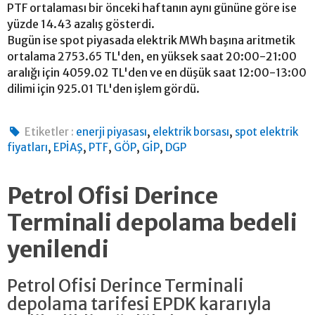
PTF ortalaması bir önceki haftanın aynı gününe göre ise
yüzde 14.43 azalış gösterdi.
Bugün ise spot piyasada elektrik MWh başına aritmetik
ortalama 2753.65 TL'den, en yüksek saat 20:00-21:00
aralığı için 4059.02 TL'den ve en düşük saat 12:00-13:00
dilimi için 925.01 TL'den işlem gördü.
,
,
Etiketler :
enerji piyasası
elektrik borsası
spot elektrik
,
,
,
,
,
fiyatları
EPİAŞ
PTF
GÖP
GİP
DGP
Petrol Ofisi Derince
Terminali depolama bedeli
yenilendi
Petrol Ofisi Derince Terminali
depolama tarifesi EPDK kararıyla