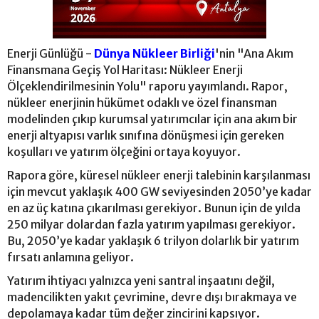
Enerji Günlüğü -
Dünya Nükleer Birliği
'nin "Ana Akım
Finansmana Geçiş Yol Haritası: Nükleer Enerji
Ölçeklendirilmesinin Yolu" raporu yayımlandı. Rapor,
nükleer enerjinin hükümet odaklı ve özel finansman
modelinden çıkıp kurumsal yatırımcılar için ana akım bir
enerji altyapısı varlık sınıfına dönüşmesi için gereken
koşulları ve yatırım ölçeğini ortaya koyuyor.
Rapora göre, küresel nükleer enerji talebinin karşılanması
için mevcut yaklaşık 400 GW seviyesinden 2050’ye kadar
en az üç katına çıkarılması gerekiyor. Bunun için de yılda
250 milyar dolardan fazla yatırım yapılması gerekiyor.
Bu, 2050’ye kadar yaklaşık 6 trilyon dolarlık bir yatırım
fırsatı anlamına geliyor.
Yatırım ihtiyacı yalnızca yeni santral inşaatını değil,
madencilikten yakıt çevrimine, devre dışı bırakmaya ve
depolamaya kadar tüm değer zincirini kapsıyor.