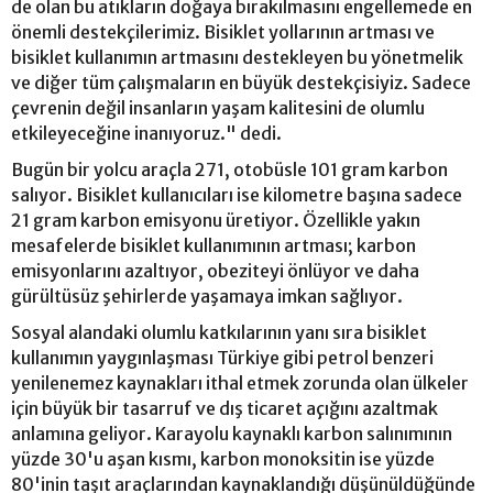
de olan bu atıkların doğaya bırakılmasını engellemede en
önemli destekçilerimiz. Bisiklet yollarının artması ve
bisiklet kullanımın artmasını destekleyen bu yönetmelik
ve diğer tüm çalışmaların en büyük destekçisiyiz. Sadece
çevrenin değil insanların yaşam kalitesini de olumlu
etkileyeceğine inanıyoruz." dedi.
Bugün bir yolcu araçla 271, otobüsle 101 gram karbon
salıyor. Bisiklet kullanıcıları ise kilometre başına sadece
21 gram karbon emisyonu üretiyor. Özellikle yakın
mesafelerde bisiklet kullanımının artması; karbon
emisyonlarını azaltıyor, obeziteyi önlüyor ve daha
gürültüsüz şehirlerde yaşamaya imkan sağlıyor.
Sosyal alandaki olumlu katkılarının yanı sıra bisiklet
kullanımın yaygınlaşması Türkiye gibi petrol benzeri
yenilenemez kaynakları ithal etmek zorunda olan ülkeler
için büyük bir tasarruf ve dış ticaret açığını azaltmak
anlamına geliyor. Karayolu kaynaklı karbon salınımının
yüzde 30'u aşan kısmı, karbon monoksitin ise yüzde
80'inin taşıt araçlarından kaynaklandığı düşünüldüğünde