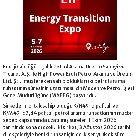
Enerji Günlüğü - Çalık Petrol Arama Üretim Sanayi ve
Ticaret A.Ş. ile High Power Eruh Petrol Arama ve Üretim
Ltd. Şti., müştereken sahip oldukları iki petrol arama
ruhsatının süresinin uzatılması için Maden ve Petrol İşleri
Genel Müdürlüğüne (MAPEG) başvurdu.
Şirketlerin ortak sahip olduğu K/N49-b paftalı ve
K/M49-d3,d4 paftalı petrol arama ruhsatlarının mücbir
sebep kapsamında uzatılmış süreleri 1 Ekim 2026
tarihinde sona erecek. İki şirket, 3 Ağustos 2026 tarihli
dilekçeleriyle her iki ruhsat için de ikişer yıllık ek süre