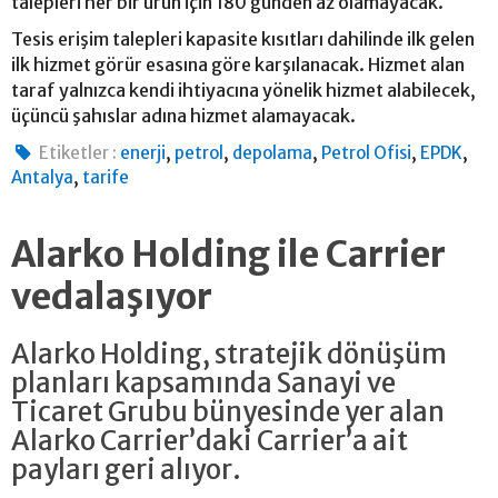
talepleri her bir ürün için 180 günden az olamayacak.
Tesis erişim talepleri kapasite kısıtları dahilinde ilk gelen
ilk hizmet görür esasına göre karşılanacak. Hizmet alan
taraf yalnızca kendi ihtiyacına yönelik hizmet alabilecek,
üçüncü şahıslar adına hizmet alamayacak.
,
,
,
,
,
Etiketler :
enerji
petrol
depolama
Petrol Ofisi
EPDK
,
Antalya
tarife
Alarko Holding ile Carrier
vedalaşıyor
Alarko Holding, stratejik dönüşüm
planları kapsamında Sanayi ve
Ticaret Grubu bünyesinde yer alan
Alarko Carrier’daki Carrier’a ait
payları geri alıyor.