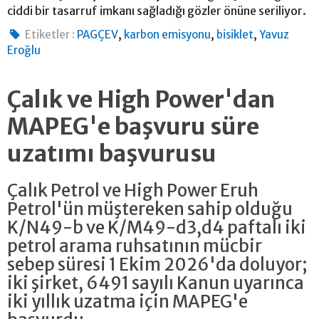
ciddi bir tasarruf imkanı sağladığı gözler önüne seriliyor.
,
,
,
Etiketler :
PAGÇEV
karbon emisyonu
bisiklet
Yavuz
Eroğlu
Çalık ve High Power'dan
MAPEG'e başvuru süre
uzatımı başvurusu
Çalık Petrol ve High Power Eruh
Petrol'ün müştereken sahip olduğu
K/N49-b ve K/M49-d3,d4 paftalı iki
petrol arama ruhsatının mücbir
sebep süresi 1 Ekim 2026'da doluyor;
iki şirket, 6491 sayılı Kanun uyarınca
iki yıllık uzatma için MAPEG'e