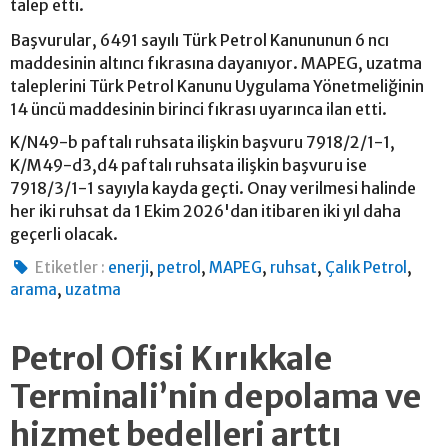
talep etti.
Başvurular, 6491 sayılı Türk Petrol Kanununun 6 ncı
maddesinin altıncı fıkrasına dayanıyor. MAPEG, uzatma
taleplerini Türk Petrol Kanunu Uygulama Yönetmeliğinin
14 üncü maddesinin birinci fıkrası uyarınca ilan etti.
K/N49-b paftalı ruhsata ilişkin başvuru 7918/2/1-1,
K/M49-d3,d4 paftalı ruhsata ilişkin başvuru ise
7918/3/1-1 sayıyla kayda geçti. Onay verilmesi halinde
her iki ruhsat da 1 Ekim 2026'dan itibaren iki yıl daha
geçerli olacak.
,
,
,
,
,
Etiketler :
enerji
petrol
MAPEG
ruhsat
Çalık Petrol
,
arama
uzatma
Petrol Ofisi Kırıkkale
Terminali’nin depolama ve
hizmet bedelleri arttı