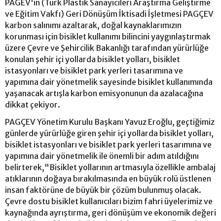
PAGEV'in (Türk Plastik Sanayicileri Araştırma Geliştirme
ve Eğitim Vakfı) Geri Dönüşüm İktisadi İşletmesi PAGÇEV
karbon salınımı azaltarak, doğal kaynaklarımızın
korunması için bisiklet kullanımı bilincini yaygınlaştırmak
üzere Çevre ve Şehircilik Bakanlığı tarafından yürürlüğe
konulan şehir içi yollarda bisiklet yolları, bisiklet
istasyonları ve bisiklet park yerleri tasarımına ve
yapımına dair yönetmelik sayesinde bisiklet kullanımında
yaşanacak artışla karbon emisyonunun da azalacağına
dikkat çekiyor.
PAGÇEV Yönetim Kurulu Başkanı Yavuz Eroğlu, geçtiğimiz
günlerde yürürlüğe giren şehir içi yollarda bisiklet yolları,
bisiklet istasyonları ve bisiklet park yerleri tasarımına ve
yapımına dair yönetmelik ile önemli bir adım atıldığını
belirterek,"Bisiklet yollarının artmasıyla özellikle ambalaj
atıklarının doğaya bırakılmasında en büyük rolü üstlenen
insan faktörüne de büyük bir çözüm bulunmuş olacak.
Çevre dostu bisiklet kullanıcıları bizim fahri üyelerimiz ve
kaynağında ayrıştırma, geri dönüşüm ve ekonomik değeri