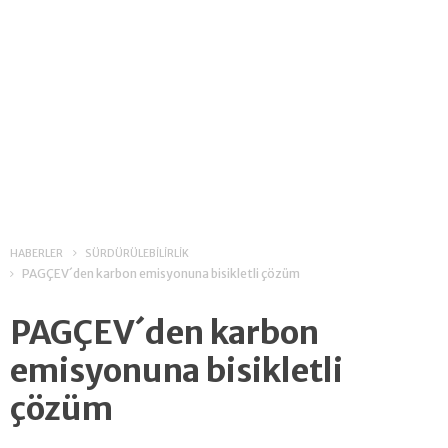
HABERLER
SÜRDÜRÜLEBİLİRLİK
PAGÇEV´den karbon emisyonuna bisikletli çözüm
PAGÇEV´den karbon
emisyonuna bisikletli
çözüm