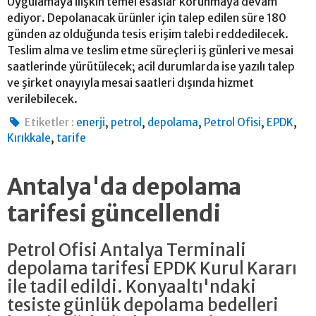
Uygulamaya ilişkin temel esaslar korunmaya devam
ediyor. Depolanacak ürünler için talep edilen süre 180
günden az olduğunda tesis erişim talebi reddedilecek.
Teslim alma ve teslim etme süreçleri iş günleri ve mesai
saatlerinde yürütülecek; acil durumlarda ise yazılı talep
ve şirket onayıyla mesai saatleri dışında hizmet
verilebilecek.
,
,
,
,
,
Etiketler :
enerji
petrol
depolama
Petrol Ofisi
EPDK
,
Kırıkkale
tarife
Antalya'da depolama
tarifesi güncellendi
Petrol Ofisi Antalya Terminali
depolama tarifesi EPDK Kurul Kararı
ile tadil edildi. Konyaaltı'ndaki
tesiste günlük depolama bedelleri