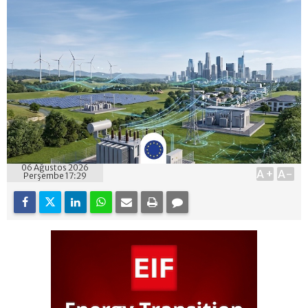
06 Ağustos 2026
A+
A-
Perşembe 17:29