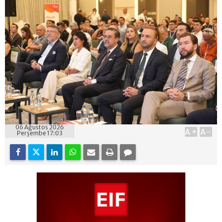
06 Ağustos 2026
A+
A-
Perşembe 17:03