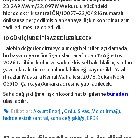
23,249 MWm/22,097 MWe kurulu gücündeki
hidroelektrik santral ÖN/10057-22/04816 numaralı
önlisansa derç edilmiş olan sahaya ilişkin koordinatların
tadil edilmesi talep edildi.
10 GÜN İÇİNDE İTİRAZ EDİLEBİLECEK
Talebin değerlendirmeye alındığı belirtilen açıklamada,
bu başvuruya üçüncü şahıslar tarafından 15 Ağustos
2026 tarihine kadar ve sadece kişisel hak ihlali açısından
yazılı olarak itirazda bulunulabileceği kaydedildi. Yazılı
itirazlar Mustafa Kemal Mahallesi, 2078. Sokak No:4
06510 Çankaya/Ankara adresine yapılabilecek.
Saha değişikliğine ilişkin koordinat bilgilerine
buradan
ulaşılabilir.
,
,
,
,
Etiketler :
Akyurt Enerji
Ordu
Sivas
Melet Irmağı
,
,
hidroelektrik santral
saha değişikliği
EPDK