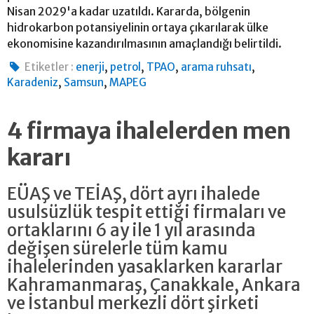
Nisan 2029'a kadar uzatıldı. Kararda, bölgenin
hidrokarbon potansiyelinin ortaya çıkarılarak ülke
ekonomisine kazandırılmasının amaçlandığı belirtildi.
,
,
,
,
Etiketler :
enerji
petrol
TPAO
arama ruhsatı
,
,
Karadeniz
Samsun
MAPEG
4 firmaya ihalelerden men
kararı
EÜAŞ ve TEİAŞ, dört ayrı ihalede
usulsüzlük tespit ettiği firmaları ve
ortaklarını 6 ay ile 1 yıl arasında
değişen sürelerle tüm kamu
ihalelerinden yasaklarken kararlar
Kahramanmaraş, Çanakkale, Ankara
ve İstanbul merkezli dört şirketi