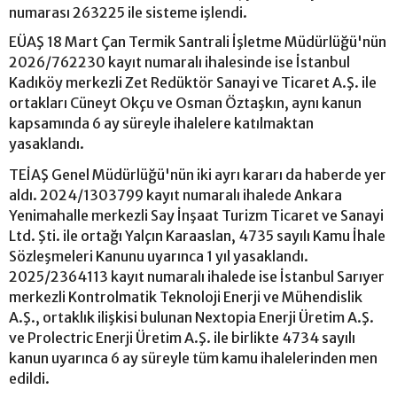
numarası 263225 ile sisteme işlendi.
EÜAŞ 18 Mart Çan Termik Santrali İşletme Müdürlüğü'nün
2026/762230 kayıt numaralı ihalesinde ise İstanbul
Kadıköy merkezli Zet Redüktör Sanayi ve Ticaret A.Ş. ile
ortakları Cüneyt Okçu ve Osman Öztaşkın, aynı kanun
kapsamında 6 ay süreyle ihalelere katılmaktan
yasaklandı.
TEİAŞ Genel Müdürlüğü'nün iki ayrı kararı da haberde yer
aldı. 2024/1303799 kayıt numaralı ihalede Ankara
Yenimahalle merkezli Say İnşaat Turizm Ticaret ve Sanayi
Ltd. Şti. ile ortağı Yalçın Karaaslan, 4735 sayılı Kamu İhale
Sözleşmeleri Kanunu uyarınca 1 yıl yasaklandı.
2025/2364113 kayıt numaralı ihalede ise İstanbul Sarıyer
merkezli Kontrolmatik Teknoloji Enerji ve Mühendislik
A.Ş., ortaklık ilişkisi bulunan Nextopia Enerji Üretim A.Ş.
ve Prolectric Enerji Üretim A.Ş. ile birlikte 4734 sayılı
kanun uyarınca 6 ay süreyle tüm kamu ihalelerinden men
edildi.