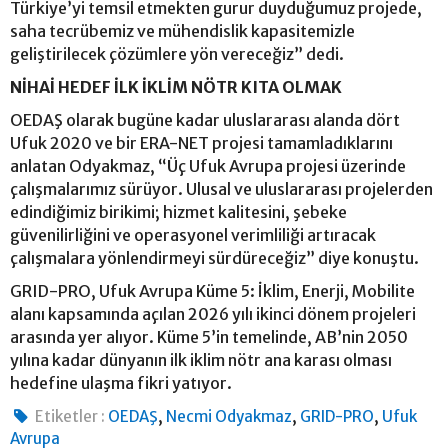
Türkiye’yi temsil etmekten gurur duyduğumuz projede,
saha tecrübemiz ve mühendislik kapasitemizle
geliştirilecek çözümlere yön vereceğiz” dedi.
NİHAİ HEDEF İLK İKLİM NÖTR KITA OLMAK
OEDAŞ olarak bugüne kadar uluslararası alanda dört
Ufuk 2020 ve bir ERA-NET projesi tamamladıklarını
anlatan Odyakmaz, “Üç Ufuk Avrupa projesi üzerinde
çalışmalarımız sürüyor. Ulusal ve uluslararası projelerden
edindiğimiz birikimi; hizmet kalitesini, şebeke
güvenilirliğini ve operasyonel verimliliği artıracak
çalışmalara yönlendirmeyi sürdüreceğiz” diye konuştu.
GRID-PRO, Ufuk Avrupa Küme 5: İklim, Enerji, Mobilite
alanı kapsamında açılan 2026 yılı ikinci dönem projeleri
arasında yer alıyor. Küme 5’in temelinde, AB’nin 2050
yılına kadar dünyanın ilk iklim nötr ana karası olması
hedefine ulaşma fikri yatıyor.
,
,
,
Etiketler :
OEDAŞ
Necmi Odyakmaz
GRID-PRO
Ufuk
Avrupa