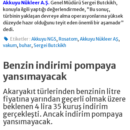
Akkuyu Nükleer A.Ş.
Genel Müdürü Sergei Butckikh,
konuyla ilgili yaptığı değerlendirmede, “Bu sonuç,
türbinin yaklaşan devreye alma operasyonlarına yüksek
düzeyde hazır olduğunu teyit eden önemli bir aşamadır”
dedi.
,
,
,
Etiketler :
Akkuyu NGS
Rosatom
Akkuyu Nükleer AŞ
,
,
vakum
buhar
Sergei Butckikh
Benzin indirimi pompaya
yansımayacak
Akaryakıt türlerinden benzinin litre
fiyatına yarından geçerli olmak üzere
beklenen 4 lira 35 kuruş indirim
gerçekleşti. Ancak indirim pompaya
yansımayacak.