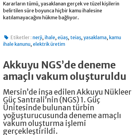
Kararların tümü, yasaklanan gerçek ve tüzel kişilerin
belirtilen süre boyunca hiçbir kamu ihalesine
katılamayacağını hükme bağlıyor.
,
,
,
,
,
Etiketler :
nerji
ihale
eüaş
teiaş
yasaklama
kamu
,
ihale kanunu
elektrik üretim
Akkuyu NGS’de deneme
amaçlı vakum oluşturuldu
Mersin’de inşa edilen Akkuyu Nükleer
Güç Santrali’nin (NGS) 1. Güç
Ünitesinde bulunan türbin
yoğuşturucusunda deneme amaçlı
vakum oluşturma işlemi
gerçekleştirildi.