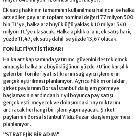
Ek satış hakkının tamamının kullanılması halinde ise halka
arz edilen payların toplam nominal değeri 77 milyon 500
bin TL'ye, halka arz büyüklüğü yaklaşık 10 milyar 540
milyon TL'ye ulaşacak. Halka açıklık oranı, ek satış hariç
yüzde 11,47, ek satış dahil ise yüzde 13,67 olacak.
FON İLE FİYAT İSTİKRARI
Halka arz kapsamında yatırımcı güvenini desteklemek
amacıyla halka arz büyüklüğünün yüzde 70’ine karşılık
gelen bir fon ile fiyat istikrarını sağlayıcı işlemlerin
gerçekleştirilmesi planlanıyor. Ayrıca hâkim ortaklar,
şirket paylarının Borsa İstanbul'da işlem görmeye
başlamasının ardından bir yıl boyunca pay satışı
gerçekleştirmeyecek ve dolaşımdaki pay miktarını
artıracak herhangi bir işlem yapmayacak. Şirket
paylarının Borsa İstanbul Yıldız Pazar'da işlem görmesi
planlanıyor.
“STRATEJİK BİR ADIM”