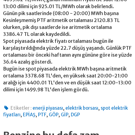
13:00 dilimi için 925.01 TL/MWh olarak belirlendi.
Günün pik saatlerinde (08:00 - 20:00) MWh başına
Kesinleşmemiş PTF aritmetik ortalaması 2120.83 TL
olurken, pik dışı saatlerde ise aritmetik ortalama
3386.47 TL olarak kaydedildi.
Spot piyasada elektrik fiyatı ortalaması bugün ile
karşılaştırıldığında yüzde 22.7 düşüş yaşandı. Günlük PTF
ortalaması bir önceki haftanın aynı gününe göre ise yüzde
36.64 azalış gösterdi.
Bugün ise spot piyasada elektrik MWh başına aritmetik
ortalama 3378.68 TL'den, en yüksek saat 20:00-21:00
aralığı için 4400.01 TL'den ve en düşük saat 12:00-13:00
dilimi için 1499.98 TL'den işlem gördü.
,
,
Etiketler :
enerji piyasası
elektrik borsası
spot elektrik
,
,
,
,
,
fiyatları
EPİAŞ
PTF
GÖP
GİP
DGP