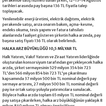
perakende satış hizmeti sunan şirket, 12-13-14 Ağustos
tarihleri arasında pay başına 136 TL fiyatla talep
toplayacak.
Yenilenebilir enerji üretimi, elektrik dağıtımı, elektrik
perakende satışı, arıza onarım bakım, açma-kesme,
endeks okuma, tesis yapımı ve fatura tahsilatı
alanlarında faaliyet gösteren şirketin halka arzında, pay
başına satış fiyatı 136 TL olarak belirlendi.
HALKA ARZ BÜYÜKLÜĞÜ 10,5 MİLYAR TL
Halk Yatırım, Vakıf Yatırım ve Ziraat Yatırım liderliğinde
oluşturulan konsorsiyum tarafından gerçekleşecek halka
arzda, şirket sermayesinin 529 milyon 354 bin 723
TL'den 566 milyon 854 bin 723 TL'ye çıkarılması
kapsamında 37 milyon 500 bin TL nominal değerli pay
sermaye artırımı, 27 milyon 500 bin TL nominal değerli
pay ise ortak satışı yoluyla yatırımcılara sunulacak.
Böylece halka arzda toplam 65 milyon TL nominal değerli
pay satışa çıkarılırken, halka arz büyüklüğünün yaklaşık 8
milyar 840 milyon TL olması öngörülüyor.