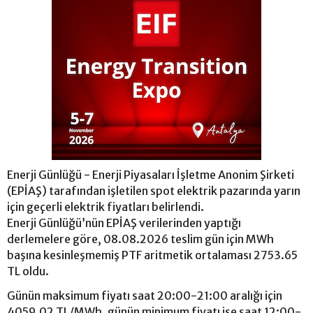
Enerji Günlüğü - Enerji Piyasaları İşletme Anonim Şirketi
(EPİAŞ) tarafından işletilen spot elektrik pazarında yarın
için geçerli elektrik fiyatları belirlendi.
Enerji Günlüğü’nün EPİAŞ verilerinden yaptığı
derlemelere göre, 08.08.2026 teslim gün için MWh
başına kesinleşmemiş PTF aritmetik ortalaması 2753.65
TL oldu.
Günün maksimum fiyatı saat 20:00-21:00 aralığı için
4059.02 TL/MWh, günün minimum fiyatı ise saat 12:00-