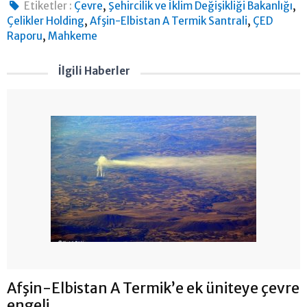
,
,
Etiketler :
Çevre
Şehircilik ve İklim Değişikliği Bakanlığı
,
,
Çelikler Holding
Afşin-Elbistan A Termik Santrali
ÇED
,
Raporu
Mahkeme
İlgili Haberler
Afşin-Elbistan A Termik’e ek üniteye çevre
engeli