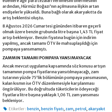
edenlere ağır para cezaları verilmesini önermesinin
ardından, Hürmüz Boğazı'nın açılmasına ilişkin artan
endişelerle yükseldi. Buna bağlı olarak akaryakıtta da
artış beklentisi oluştu.
8 Ağustos 2026 Cumartesi gününden itibaren geçerli
olmak üzere benzin grubunda litre başına 1,43 TL fiyat
artışı bekleniyor. Benzin fiyatına bugün için indirim
yapılmış, ancak tamamı ÖTV ile mahsuplaşıldığı için
pompaya yansımamıştı.
ZAMMIN TAMAMI POMPAYA YANSIMAYACAK
Ancak mevcut uygulama kapsamında söz konusu artışın
tamamının pompa fiyatlarına yansıtılmayacağı, zam
tutarının yüzde 75'lik bölümünün pompaya yansımasının,
kalan kısmın ise ÖTV düzenlemesiyle karşılanması
öngörülüyor. Bu doğrultuda tüketicilerin ödeyeceği
fiyatlara litre başına yaklaşık 1,06 TL zam yansıması
bekleniyor.
,
,
,
,
Etiketler :
benzin
benzin fiyatı
zam
petrol
akaryakıt