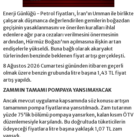
Enerji Günlüğü - Petrol fiyatları, İran'ın Umman ile birlikte
çalışarak düşmanca değerlendirilen gemilerin boğazdan
geçişinin yasaklanmasını ve önerilen kuralları ihlal
edenlere ağır para cezaları verilmesini önermesinin
ardından, Hürmüz Boğazı'nın açılmasına ilişkin artan
endişelerle yükseldi. Buna bağlı olarak akaryakıt
türlerinden benzinde beklenen fiyat artışı gerçekleşti.
8 Ağustos 2026 Cumartesi gününden itibaren geçerli
olmak üzere benzin grubunda litre başına 1,43 TL fiyat
artış yapıldı.
ZAMMIN TAMAMI POMPAYA YANSIMAYACAK
Ancak mevcut uygulama kapsamında söz konusu artışın
tamamının pompa fiyatlarına yansıtılmadı. Zam tutarının
yüzde 75'lik bölümü pompaya yansırken, kalan kısım ÖTV
düzenlemesiyle karşılandı. Bu doğrultuda tüketicilerin
ödeyeceği fiyatlara litre başına yaklaşık 1,07 TL zam
yansıdı.