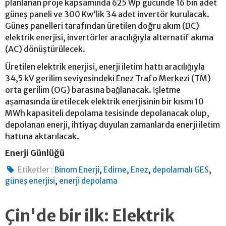
planlanan proje kapsamında 625 Wp gücünde 16 bin adet
güneş paneli ve 300 Kw’lik 34 adet invertör kurulacak.
Güneş panelleri tarafından üretilen doğru akım (DC)
elektrik enerjisi, invertörler aracılığıyla alternatif akıma
(AC) dönüştürülecek.
Üretilen elektrik enerjisi, enerji iletim hattı aracılığıyla
34,5 kV gerilim seviyesindeki Enez Trafo Merkezi (TM)
orta gerilim (OG) barasına bağlanacak. İşletme
aşamasında üretilecek elektrik enerjisinin bir kısmı 10
MWh kapasiteli depolama tesisinde depolanacak olup,
depolanan enerji, ihtiyaç duyulan zamanlarda enerji iletim
hattına aktarılacak.
Enerji Günlüğü
,
,
,
,
Etiketler :
Binom Enerji
Edirne
Enez
depolamalı GES
,
güneş enerjisi
enerji depolama
Çin'de bir ilk: Elektrik