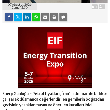
07 Ağustos 2026
A+
A-
Cuma 12:30
Enerji Günlüğü - Petrol fiyatları, İran'ın Umman ile birlikte
çalışarak düşmanca değerlendirilen gemilerin boğazdan
geçişinin yasaklanmasını ve önerilen kuralları ihlal