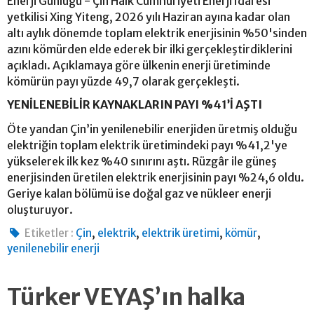
Enerji Günlüğü - Çin Halk Cumhuriyeti Enerji İdaresi
yetkilisi Xing Yiteng, 2026 yılı Haziran ayına kadar olan
altı aylık dönemde toplam elektrik enerjisinin %50'sinden
azını kömürden elde ederek bir ilki gerçekleştirdiklerini
açıkladı. Açıklamaya göre ülkenin enerji üretiminde
kömürün payı yüzde 49,7 olarak gerçekleşti.
YENİLENEBİLİR KAYNAKLARIN PAYI %41’İ AŞTI
Öte yandan Çin’in yenilenebilir enerjiden üretmiş olduğu
elektriğin toplam elektrik üretimindeki payı %41,2'ye
yükselerek ilk kez %40 sınırını aştı. Rüzgâr ile güneş
enerjisinden üretilen elektrik enerjisinin payı %24,6 oldu.
Geriye kalan bölümü ise doğal gaz ve nükleer enerji
oluşturuyor.
,
,
,
,
Etiketler :
Çin
elektrik
elektrik üretimi
kömür
yenilenebilir enerji
Türker VEYAŞ’ın halka