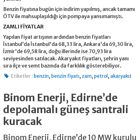
Benzin fiyatına bugün için indirim yapılmış, ancak tamamı
ÖTV ile mahsuplaşıldığı için pompaya yansımamıştı.
ZAMLI FİYATLAR
Yapılan fiyat artışının ardından benzin fiyatları
İstanbul’da İstanbul'da 68,33 lira, Ankara'da 69,30 lira,
İzmir'de 69,58 lira, doğu illerinde ise 70,93 lira
seviyesinden satılacak. Akaryakıt fiyatları, şehrin yanı
sıra ilçe ve semt bazında da farklılık gösterebiliyor.
,
,
,
,
Etiketler :
benzin
benzin fiyatı
zam
petrol
akaryakıt
Binom Enerji, Edirne’de
depolamalı güneş santrali
kuracak
Binom Enerji, Edirne’de 10 MW kurulu