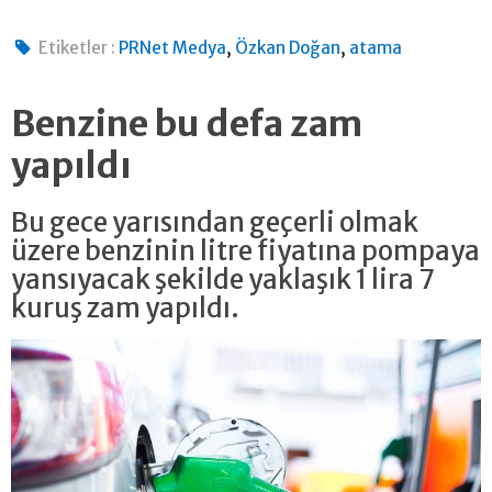
,
,
Etiketler :
PRNet Medya
Özkan Doğan
atama
Benzine bu defa zam
yapıldı
Bu gece yarısından geçerli olmak
üzere benzinin litre fiyatına pompaya
yansıyacak şekilde yaklaşık 1 lira 7
kuruş zam yapıldı.